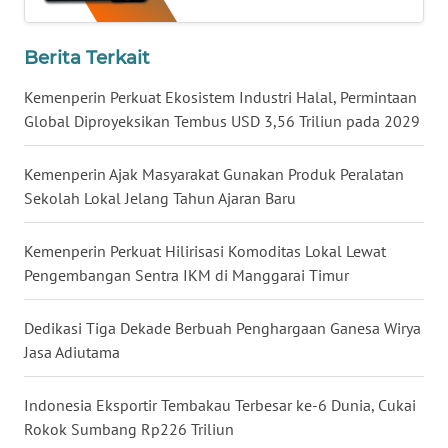
WN
KALTARA
Berita Terkait
WN
Kemenperin Perkuat Ekosistem Industri Halal, Permintaan
KALSEL
Global Diproyeksikan Tembus USD 3,56 Triliun pada 2029
WN
Kemenperin Ajak Masyarakat Gunakan Produk Peralatan
KALTIM
Sekolah Lokal Jelang Tahun Ajaran Baru
WN
Kemenperin Perkuat Hilirisasi Komoditas Lokal Lewat
SULSEL
Pengembangan Sentra IKM di Manggarai Timur
WN
Dedikasi Tiga Dekade Berbuah Penghargaan Ganesa Wirya
GORONTALO
Jasa Adiutama
WN
Indonesia Eksportir Tembakau Terbesar ke-6 Dunia, Cukai
SULUT
Rokok Sumbang Rp226 Triliun