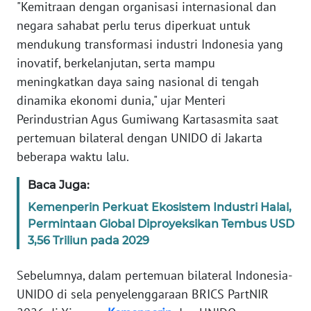
"Kemitraan dengan organisasi internasional dan
WN
negara sahabat perlu terus diperkuat untuk
BANTEN
mendukung transformasi industri Indonesia yang
inovatif, berkelanjutan, serta mampu
WN
NTT
meningkatkan daya saing nasional di tengah
dinamika ekonomi dunia," ujar Menteri
WN
Perindustrian Agus Gumiwang Kartasasmita saat
KEPRI
pertemuan bilateral dengan UNIDO di Jakarta
beberapa waktu lalu.
WN
PAPUA
Baca Juga:
Kemenperin Perkuat Ekosistem Industri Halal,
WN
Permintaan Global Diproyeksikan Tembus USD
PAPUA
3,56 Triliun pada 2029
BARAT
Sebelumnya, dalam pertemuan bilateral Indonesia-
WN
UNIDO di sela penyelenggaraan BRICS PartNIR
RIAU