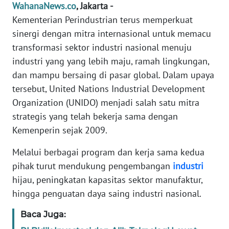
Informasi
WahanaNews.co
, Jakarta -
Kementerian Perindustrian terus memperkuat
INDEKS
sinergi dengan mitra internasional untuk memacu
BERITA
transformasi sektor industri nasional menuju
industri yang yang lebih maju, ramah lingkungan,
KONTAK
dan mampu bersaing di pasar global. Dalam upaya
KAMI
tersebut, United Nations Industrial Development
Organization (UNIDO) menjadi salah satu mitra
INFO
IKLAN
strategis yang telah bekerja sama dengan
Kemenperin sejak 2009.
TENTANG
KAMI
Melalui berbagai program dan kerja sama kedua
pihak turut mendukung pengembangan
industri
PEDOMAN
hijau, peningkatan kapasitas sektor manufaktur,
MEDIA
hingga penguatan daya saing industri nasional.
SIBER
Baca Juga:
REDAKSI