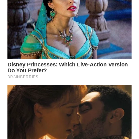
WN
NATUNA
WN
BINTAN
WN
MANDALIKA
WN
LIKUPANG
WN
LABUANBAJO
WN
BORNEO