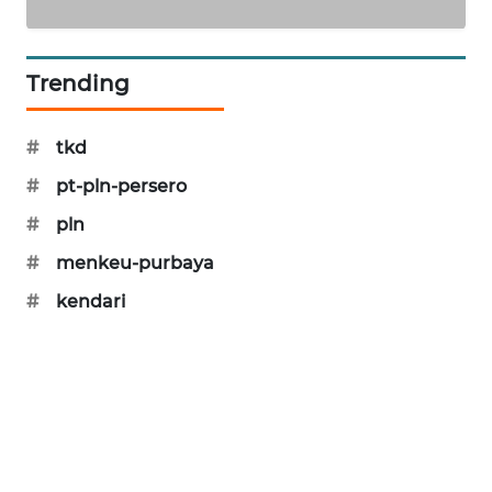
SONYA
ASA
NEWS
Trending
#
tkd
#
pt-pln-persero
#
pln
#
menkeu-purbaya
#
kendari