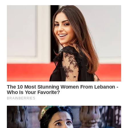
WN
PRIANGAN
TIMUR
WN
SEMARANG
WN
SOLO
WN
BOROBUDUR
WN
MADURA
WN
SURABAYA