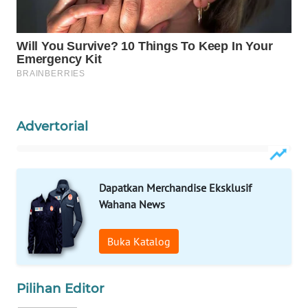
MAWAKA
ID
MARTABAT
NET
Advertorial
PLN
WATCH
MKLI
Dapatkan Merchandise Eksklusif
Wahana News
LPKKI
Buka Katalog
LKKI
KOPEKLIN
Pilihan Editor