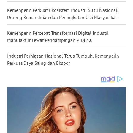
WN
Kemenperin Perkuat Ekosistem Industri Susu Nasional,
MALUKU
Dorong Kemandirian dan Peningkatan Gizi Masyarakat
WN
Kemenperin Percepat Transformasi Digital Industri
MALUT
Manufaktur Lewat Pendampingan PIDI 4.0
WN
DAIRI
Industri Perhiasan Nasional Terus Tumbuh, Kemenperin
Perkuat Daya Saing dan Ekspor
WN
DANAU
TOBA
WN
NIAS
WN
LANGKAT