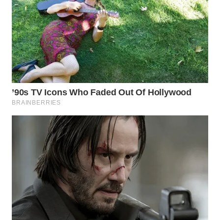
WN
SUMEDANG
WN
CIANJUR
WN
KEPULAUAN
SERIBU
WN
TANGERANG
WN
BINJAI
WN
CIREBON