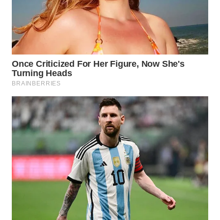
WN
TAPANULI
SELATAN
WN
TANJUNG
LESUNG
WN
KARO
WN
SIMALUNGUN
WN
LABUHANBATU
WN