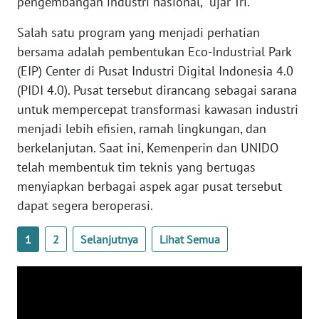
pengembangan industri nasional," ujar Tri.
WN
Salah satu program yang menjadi perhatian
BABEL
bersama adalah pembentukan Eco-Industrial Park
(EIP) Center di Pusat Industri Digital Indonesia 4.0
WN
SUMBAR
(PIDI 4.0). Pusat tersebut dirancang sebagai sarana
untuk mempercepat transformasi kawasan industri
WN
menjadi lebih efisien, ramah lingkungan, dan
SUMSEL
berkelanjutan. Saat ini, Kemenperin dan UNIDO
telah membentuk tim teknis yang bertugas
WN
menyiapkan berbagai aspek agar pusat tersebut
BENGKULU
dapat segera beroperasi.
WN
1
2
Selanjutnya
Lihat Semua
LAMPUNG
WN
JATENG