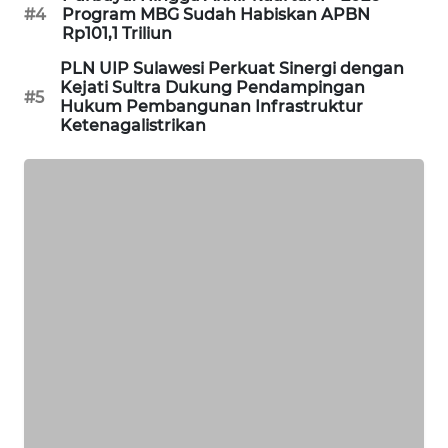
CILEUNGSI
#4
Program MBG Sudah Habiskan APBN
NEWS
Rp101,1 Triliun
PLN UIP Sulawesi Perkuat Sinergi dengan
BERKAT
Kejati Sultra Dukung Pendampingan
#5
NEWS
Hukum Pembangunan Infrastruktur
Ketenagalistrikan
BERAMPU
NEWS
ANUGERAH
NEWS
AKHLAK
ID
PERAPKI
NEWS