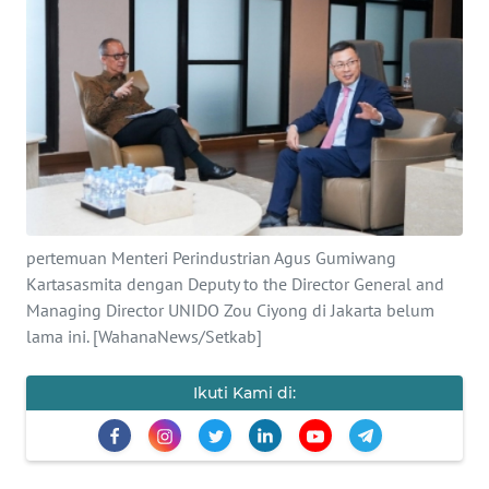
SAINS-TEKNO
KESEHATAN
INTERNASIONAL
SERBA-SERBI
PENDIDIKAN
pertemuan Menteri Perindustrian Agus Gumiwang
Kartasasmita dengan Deputy to the Director General and
Managing Director UNIDO Zou Ciyong di Jakarta belum
OLAHRAGA
lama ini. [WahanaNews/Setkab]
OPINI
Ikuti Kami di:
EDITORIAL