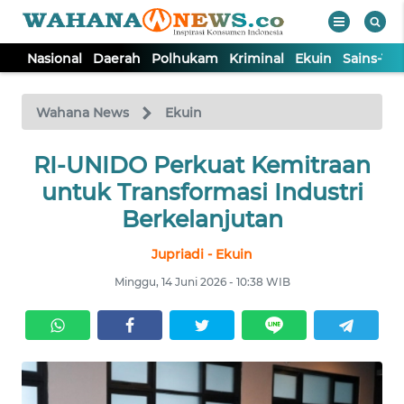
Nasional
Daerah
Polhukam
Kriminal
Ekuin
Sains-Te
WAHANA
Tutup
TV
Wahana News
Ekuin
NASIONAL
RI-UNIDO Perkuat Kemitraan
untuk Transformasi Industri
DAERAH
Berkelanjutan
Jupriadi - Ekuin
POLHUKAM
Minggu, 14 Juni 2026 - 10:38 WIB
KRIMINAL
EKUIN