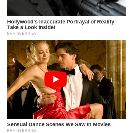
WN
INDRAMAYU
WN
KUNINGAN
WN
MAJALENGKA
WN
SUBANG
WN
SUKABUMI
WN
PURWAKARTA