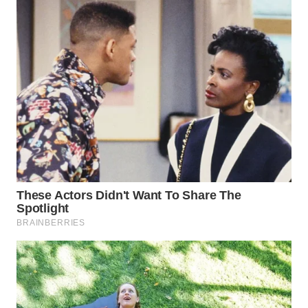
WN
BOGOR
WN
DEPOK
WN
TAPANULI
UTARA
WN
SAMOSIR
WN
PADANG
LAWAS