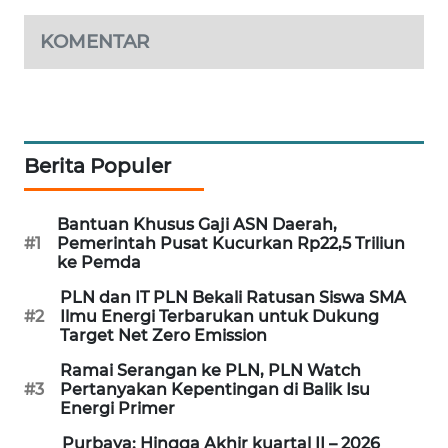
KARING
NEWS
KOMENTAR
JURNAL
MARITIM
HUMBANG
Berita Populer
NEWS
Bantuan Khusus Gaji ASN Daerah,
GARONGGANG
#1
Pemerintah Pusat Kucurkan Rp22,5 Triliun
NEWS
ke Pemda
PLN dan IT PLN Bekali Ratusan Siswa SMA
FISUELRI
#2
Ilmu Energi Terbarukan untuk Dukung
ID
Target Net Zero Emission
Ramai Serangan ke PLN, PLN Watch
ENERGI
#3
Pertanyakan Kepentingan di Balik Isu
NEWS
Energi Primer
Purbaya: Hingga Akhir kuartal II – 2026