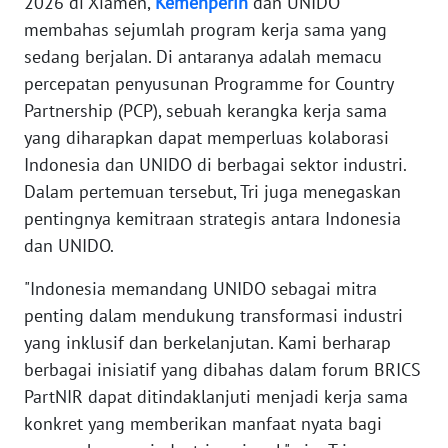
2026 di Xiamen,
Kemenperin
dan UNIDO
membahas sejumlah program kerja sama yang
WN
SERAMBI
sedang berjalan. Di antaranya adalah memacu
percepatan penyusunan Programme for Country
WN
Partnership (PCP), sebuah kerangka kerja sama
JAMBI
yang diharapkan dapat memperluas kolaborasi
Indonesia dan UNIDO di berbagai sektor industri.
WN
Dalam pertemuan tersebut, Tri juga menegaskan
SULTRA
pentingnya kemitraan strategis antara Indonesia
dan UNIDO.
WN
NTB
"Indonesia memandang UNIDO sebagai mitra
penting dalam mendukung transformasi industri
WN
yang inklusif dan berkelanjutan. Kami berharap
SULTENG
berbagai inisiatif yang dibahas dalam forum BRICS
PartNIR dapat ditindaklanjuti menjadi kerja sama
WN
konkret yang memberikan manfaat nyata bagi
SULBAR