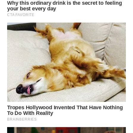
WAHANA
LISTRIK
WAHANA
TRAVEL
WAHANA
TV
WAHANANEWS
ID
WAHANANEWS
CO ID
WAHANANEWS
NET