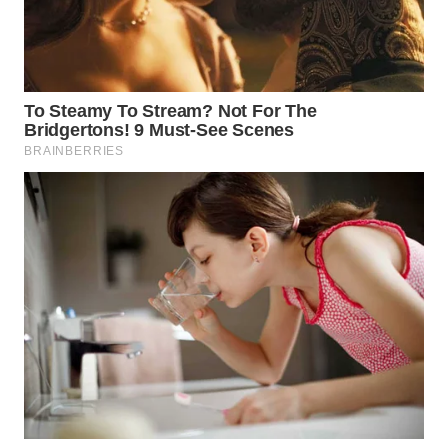
Wahana
Media
Group
WAHANA
NEWS
WAHANA
TANI
WAHANA
ADVOKAT
WAHANA
INFRASTRUKTUR
WAHANA
KONSUMEN