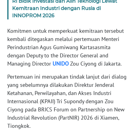
RI Bidik Investasi dan Alih Teknologi Lewat
Kemitraan Industri dengan Rusia di
KARIR
INNOPROM 2026
Komitmen untuk memperkuat kemitraan tersebut
DISCLAIMER
kembali ditegaskan melalui pertemuan Menteri
Wahana
Perindustrian Agus Gumiwang Kartasasmita
News
dengan Deputy to the Director General and
Regional
Managing Director
UNIDO
Zou Ciyong di Jakarta.
WN
Pertemuan ini merupakan tindak lanjut dari dialog
SUMUT
yang sebelumnya dilakukan Direktur Jenderal
Ketahanan, Perwilayahan, dan Akses Industri
WN
Internasional (KPAII) Tri Supondy dengan Zou
JAKARTA
Ciyong pada BRICS Forum on Partnership on New
Industrial Revolution (PartNIR) 2026 di Xiamen,
WN
JABAR
Tiongkok.