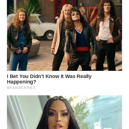
WAHANA
SPORT
WAHANA
UMKM
WAHANA
SELEB
WAHANA
PERSONA
WAHANA
OTOMOTIF
WAHANA
HEALTH