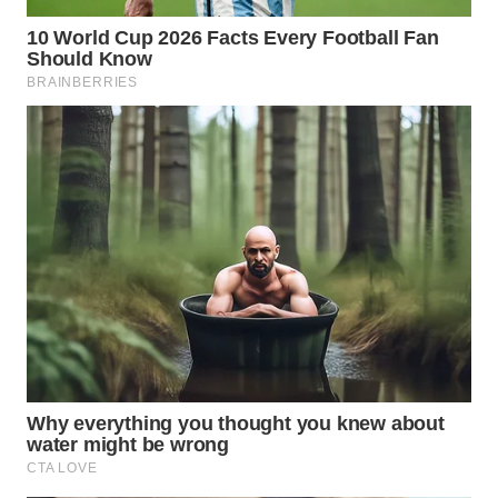
TAPANULI
TENGAH
WN DELI
SERDANG
WN
TEBING
TINGGI
WN
PAKPAK
WN
KARAWANG
WN
BEKASI