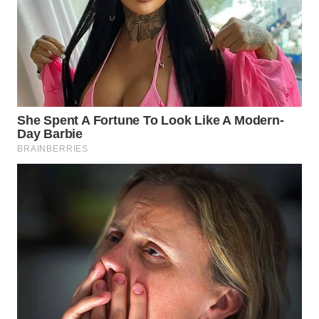
WAHANA
DESA
WISATA
LAPAK
WAHANA
Wahana
Network
KONSUMEN
LISTRIK
MASYARAKAT
KELISTRIKAN
WALINKI
ID