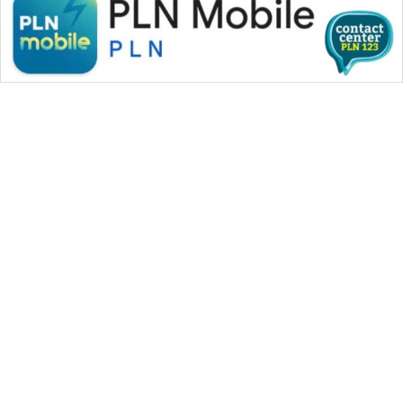
WAHANA MEDIA GROUP
|
|
|
WAHANA NEWS co
WAHANA TANI
WAHANA ADVOKAT
|
|
WAHANA INFRASTRUKTUR
WAHANA KONSUMEN
|
|
|
WAHANA LISTRIK
WAHANA TRAVEL
WAHANA TV
|
|
|
WAHANANEWS id
WAHANANEWS CO ID
WAHANANEWS NET
|
|
|