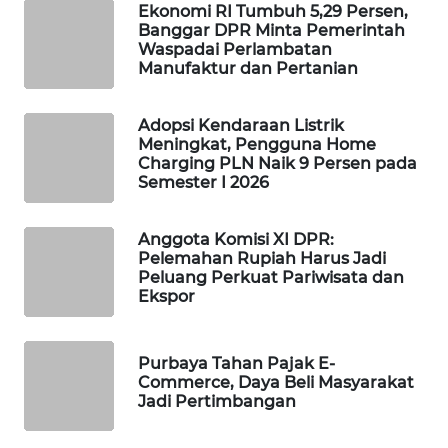
Ekonomi RI Tumbuh 5,29 Persen,
PORTAL
Banggar DPR Minta Pemerintah
KONSUMEN
Waspadai Perlambatan
Manufaktur dan Pertanian
FORWAMKI
Adopsi Kendaraan Listrik
Meningkat, Pengguna Home
ALPERKLINAS
Charging PLN Naik 9 Persen pada
Semester I 2026
FORJASIDA
Anggota Komisi XI DPR:
TAMBANG
Pelemahan Rupiah Harus Jadi
NEWS
Peluang Perkuat Pariwisata dan
Ekspor
SITUNGIR
NEWS
Purbaya Tahan Pajak E-
Commerce, Daya Beli Masyarakat
Jadi Pertimbangan
SIDIKALANG
NEWS