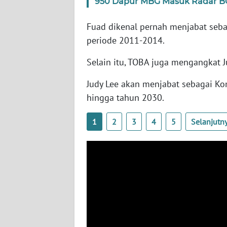
950 Dapur MBG Masuk Radar BG
SERAMBI
Fuad dikenal pernah menjabat seba
WN
periode 2011-2014.
JAMBI
Selain itu, TOBA juga mengangkat 
WN
SULTRA
Judy Lee akan menjabat sebagai K
hingga tahun 2030.
WN
NTB
1
2
3
4
5
Selanjutn
WN
SULTENG
WN
SULBAR
WN