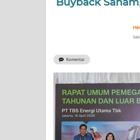
Buyback Saham,
INDEKS
BERITA
KONTAK
He
KAMI
Sabt
INFO
IKLAN
Komentar
TENTANG
KAMI
PEDOMAN
MEDIA
SIBER
REDAKSI