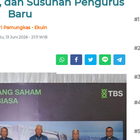
 dan Susunan Pengurus
Baru
#1
ri Pamungkas - Ekuin
u, 13 Juni 2026 - 21:11 WIB
#
#
#
#