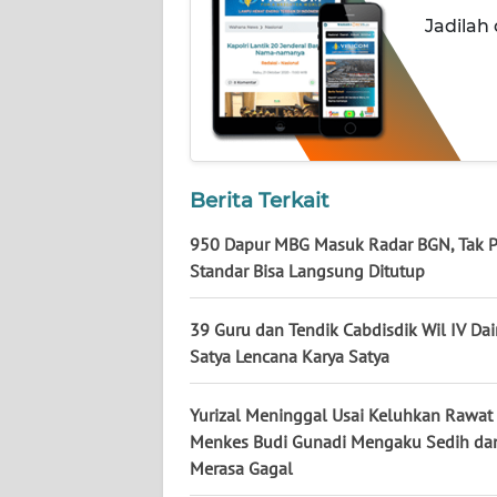
NUSANTARA
Jadilah
WN
JOGJA
WN
JATIM
Berita Terkait
WN
950 Dapur MBG Masuk Radar BGN, Tak 
BALI
Standar Bisa Langsung Ditutup
WN
39 Guru dan Tendik Cabdisdik Wil IV Dai
KALBAR
Satya Lencana Karya Satya
WN
Yurizal Meninggal Usai Keluhkan Rawat 
KALTENG
Menkes Budi Gunadi Mengaku Sedih da
Merasa Gagal
WN