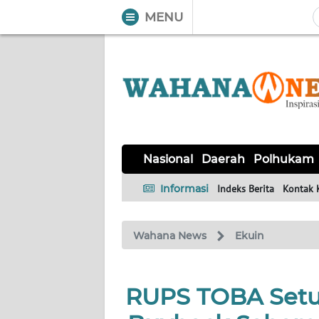
MENU
WAHANA
Tutup
TV
NASIONAL
DAERAH
POLHUKAM
KRIMINAL
EKUIN
SAINS-
KESEHATAN
INTERNASIONAL
Nasional
Daerah
Polhukam
TEKNO
Informasi
Indeks Berita
Kontak 
SERBA-
PENDIDIKAN
OLAHRAGA
OPINI
SERBI
Wahana News
Ekuin
EDITORIAL
RUPS TOBA Setuju
Informasi