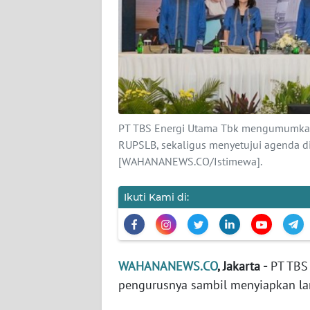
KARIR
DISCLAIMER
Wahana
News
Regional
PT TBS Energi Utama Tbk mengumumkan
WN
RUPSLB, sekaligus menyetujui agenda di
SUMUT
[WAHANANEWS.CO/Istimewa].
WN
Ikuti Kami di:
JAKARTA
WN
JABAR
WAHANANEWS.CO
, Jakarta -
PT TBS 
pengurusnya sambil menyiapkan lan
WN
BANTEN