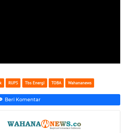
k
RUPS
Tbs Energi
TOBA
Wahananews
Beri Komentar