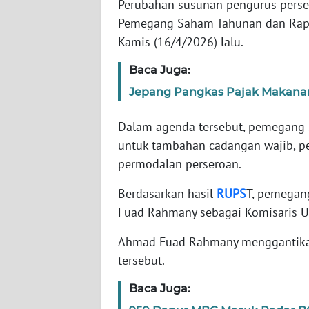
Perubahan susunan pengurus perse
Pemegang Saham Tahunan dan Rap
WN
Kamis (16/4/2026) lalu.
NTT
Baca Juga:
WN
Jepang Pangkas Pajak Makanan d
KEPRI
Dalam agenda tersebut, pemegang 
WN
untuk tambahan cadangan wajib, 
PAPUA
permodalan perseroan.
WN
Berdasarkan hasil
RUPS
T, pemega
PAPUA
Fuad Rahmany sebagai Komisaris 
BARAT
Ahmad Fuad Rahmany menggantikan
WN
tersebut.
RIAU
Baca Juga:
WN