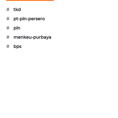
PORTAL
#
tkd
KONSUMEN
#
pt-pln-persero
FORWAMKI
#
pln
#
menkeu-purbaya
ALPERKLINAS
#
bps
FORJASIDA
TAMBANG
NEWS
SITUNGIR
NEWS
SIDIKALANG
NEWS