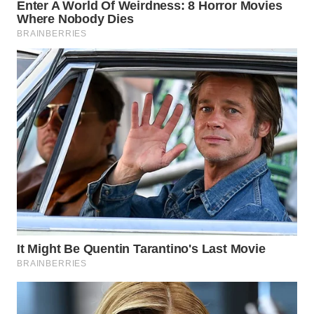
WN
KALTARA
WN
KALSEL
WN
KALTIM
WN
SULSEL
WN
GORONTALO
WN
SULUT