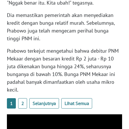
"Nggak benar itu. Kita ubah!" tegasnya.
WN
BANTEN
Dia memastikan pemerintah akan menyediakan
kredit dengan bunga relatif murah. Sebelumnya,
WN
Prabowo juga telah mengecam perihal bunga
NTT
tinggi PNM ini.
WN
Prabowo terkejut mengetahui bahwa debitur PNM
KEPRI
Mekaar dengan besaran kredit Rp 2 juta - Rp 10
juta dikenakan bunga hingga 24%, seharusnya
WN
bunganya di bawah 10%. Bunga PNM Mekaar ini
PAPUA
padahal banyak dimanfaatkan oleh usaha mikro
kecil.
WN
PAPUA
BARAT
1
2
Selanjutnya
Lihat Semua
WN
RIAU