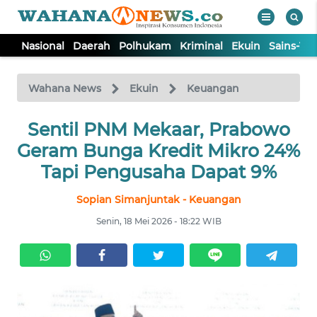
Nasional
Daerah
Polhukam
Kriminal
Ekuin
Sains-Te
WAHANA
Tutup
TV
Wahana News
Ekuin
Keuangan
NASIONAL
Sentil PNM Mekaar, Prabowo
Geram Bunga Kredit Mikro 24%
DAERAH
Tapi Pengusaha Dapat 9%
Sopian Simanjuntak - Keuangan
POLHUKAM
Senin, 18 Mei 2026 - 18:22 WIB
KRIMINAL
EKUIN