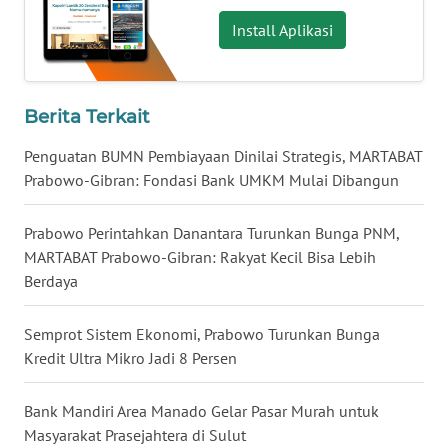
Install Aplikasi
WN
BABEL
WN
Berita Terkait
SUMBAR
Penguatan BUMN Pembiayaan Dinilai Strategis, MARTABAT
WN
Prabowo-Gibran: Fondasi Bank UMKM Mulai Dibangun
SUMSEL
Prabowo Perintahkan Danantara Turunkan Bunga PNM,
WN
MARTABAT Prabowo-Gibran: Rakyat Kecil Bisa Lebih
BENGKULU
Berdaya
WN
Semprot Sistem Ekonomi, Prabowo Turunkan Bunga
LAMPUNG
Kredit Ultra Mikro Jadi 8 Persen
WN
Bank Mandiri Area Manado Gelar Pasar Murah untuk
JATENG
Masyarakat Prasejahtera di Sulut