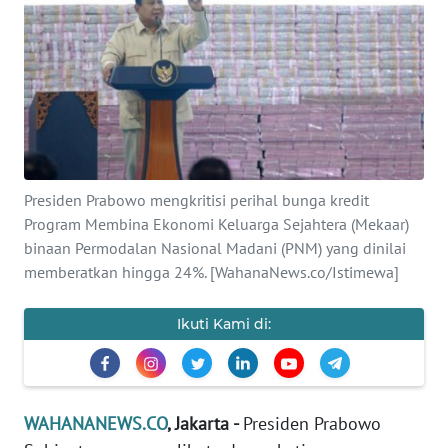
SAINS-TEKNO
KESEHATAN
INTERNASIONAL
SERBA-SERBI
Presiden Prabowo mengkritisi perihal bunga kredit
Program Membina Ekonomi Keluarga Sejahtera (Mekaar)
PENDIDIKAN
binaan Permodalan Nasional Madani (PNM) yang dinilai
memberatkan hingga 24%. [WahanaNews.co/Istimewa]
OLAHRAGA
Ikuti Kami di:
OPINI
EDITORIAL
WAHANANEWS.CO
, Jakarta -
Presiden Prabowo