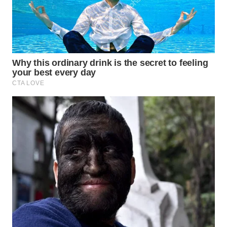
WN
TAPANULI
SELATAN
WN
TANJUNG
LESUNG
WN
KARO
WN
SIMALUNGUN
WN
LABUHANBATU
WN