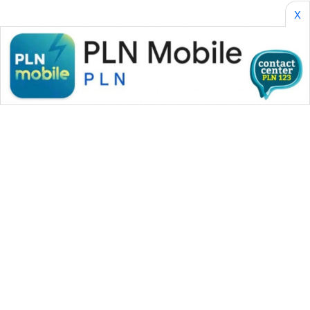
X
WAHANA MEDIA GROUP
|
|
|
WAHANA NEWS co
WAHANA TANI
WAHANA ADVOKAT
|
|
WAHANA INFRASTRUKTUR
WAHANA KONSUMEN