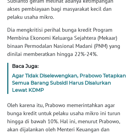
Subianto geram melihat adanya ketimpangan
Informasi
akses pembiayaan bagi masyarakat kecil dan
INDEKS
pelaku usaha mikro.
BERITA
Dia mengkritisi perihal bunga kredit Program
Membina Ekonomi Keluarga Sejahtera (Mekaar)
KONTAK
KAMI
binaan Permodalan Nasional Madani (PNM) yang
dinilai memberatkan hingga 22%-24%.
INFO
IKLAN
Baca Juga:
Agar Tidak Diselewengkan, Prabowo Tetapkan
TENTANG
Semua Barang Subsidi Harus Disalurkan
KAMI
Lewat KDMP
PEDOMAN
Oleh karena itu, Prabowo memerintahkan agar
MEDIA
bunga kredit untuk pelaku usaha mikro ini turun
SIBER
hingga di bawah 10%. Hal ini, menurut Prabowo,
akan dijalankan oleh Menteri Keuangan dan
REDAKSI