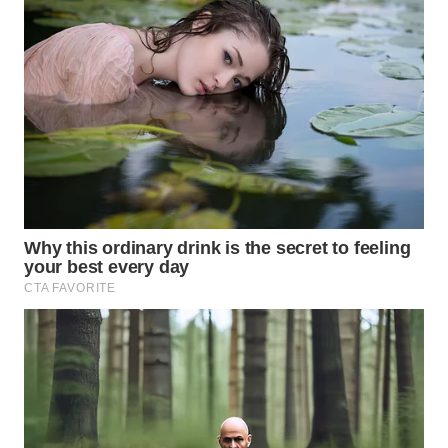
WN
NATUNA
WN
BINTAN
WN
MANDALIKA
WN
LIKUPANG
WN
LABUANBAJO
WN
BORNEO