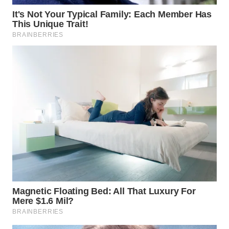
TAPANULI
TENGAH
WN DELI
SERDANG
WN
TEBING
TINGGI
WN
PAKPAK
WN
KARAWANG
WN
BEKASI