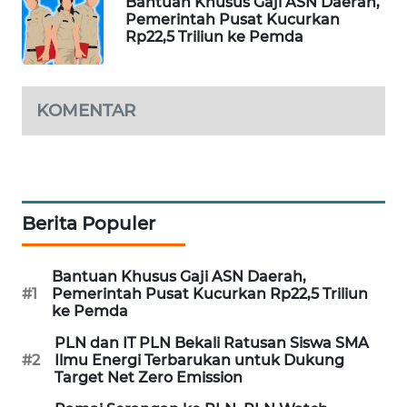
Bantuan Khusus Gaji ASN Daerah,
WAHANA
Pemerintah Pusat Kucurkan
Rp22,5 Triliun ke Pemda
DESA
WISATA
LAPAK
KOMENTAR
WAHANA
Wahana
Network
Berita Populer
KONSUMEN
LISTRIK
Bantuan Khusus Gaji ASN Daerah,
#1
Pemerintah Pusat Kucurkan Rp22,5 Triliun
MASYARAKAT
ke Pemda
KELISTRIKAN
PLN dan IT PLN Bekali Ratusan Siswa SMA
#2
Ilmu Energi Terbarukan untuk Dukung
WALINKI
Target Net Zero Emission
ID