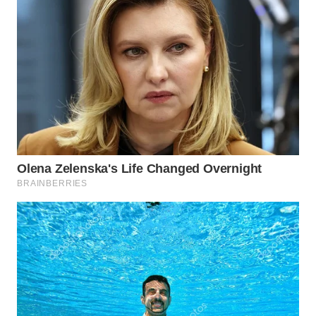
WN
MALUKU
WN
MALUT
WN
DAIRI
WN
DANAU
TOBA
WN
NIAS
WN
LANGKAT