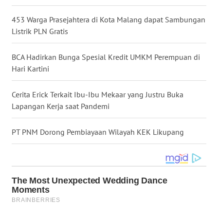
WN
453 Warga Prasejahtera di Kota Malang dapat Sambungan
NUSANTARA
Listrik PLN Gratis
WN
BCA Hadirkan Bunga Spesial Kredit UMKM Perempuan di
JOGJA
Hari Kartini
WN
Cerita Erick Terkait Ibu-Ibu Mekaar yang Justru Buka
JATIM
Lapangan Kerja saat Pandemi
WN
BALI
PT PNM Dorong Pembiayaan Wilayah KEK Likupang
WN
KALBAR
WN
KALTENG