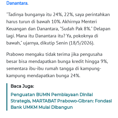
Danantara
.
KARIR
"Tadinya bunganya itu 24%, 22%, saya perintahkan
harus turun di bawah 10%. Akhirnya Menteri
DISCLAIMER
Keuangan dan Danantara, "Sudah Pak 8%." Delapan
lagi. Mana itu Danantara itu? Ya, pokoknya di
Wahana
bawah," ujarnya, dikutip Senin (18/5/2026).
News
Regional
Prabowo mengaku tidak terima jika pengusaha
besar bisa mendapatkan bunga kredit hingga 9%,
WN
sementara ibu-ibu rumah tangga di kampung-
SUMUT
kampung mendapatkan bunga 24%.
WN
Baca Juga:
JAKARTA
Penguatan BUMN Pembiayaan Dinilai
Strategis, MARTABAT Prabowo-Gibran: Fondasi
WN
Bank UMKM Mulai Dibangun
JABAR