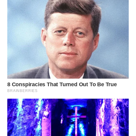
WN
BOGOR
WN
DEPOK
WN
TAPANULI
UTARA
WN
SAMOSIR
WN
PADANG
LAWAS