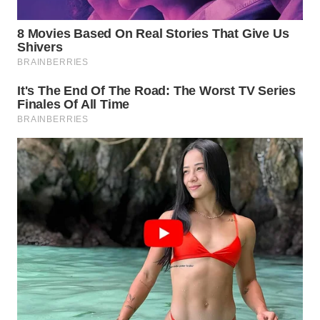
WN
INDRAMAYU
WN
KUNINGAN
WN
MAJALENGKA
WN
SUBANG
WN
SUKABUMI
WN
PURWAKARTA