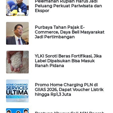
Pelemahan Rupiah Harus Jadi
Peluang Perkuat Pariwisata dan
WAHANA
Ekspor
SPORT
WAHANA
Purbaya Tahan Pajak E-
UMKM
Commerce, Daya Beli Masyarakat
Jadi Pertimbangan
WAHANA
SELEB
YLKI Soroti Beras Fortifikasi, Jika
Label Dipalsukan Bisa Masuk
WAHANA
Ranah Pidana
PERSONA
WAHANA
Promo Home Charging PLN di
OTOMOTIF
GIIAS 2026, Dapat Voucher Listrik
hingga Rp1,3 Juta
WAHANA
HEALTH