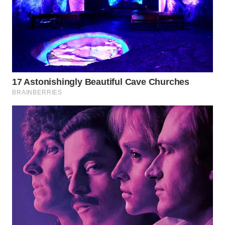
WN
SUMEDANG
WN
CIANJUR
WN
KEPULAUAN
SERIBU
WN
TANGERANG
WN
BINJAI
WN
CIREBON