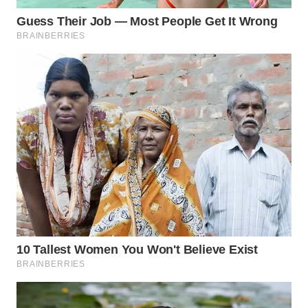
WN
PRIANGAN
TIMUR
WN
SEMARANG
WN
SOLO
WN
BOROBUDUR
WN
MADURA
WN
SURABAYA