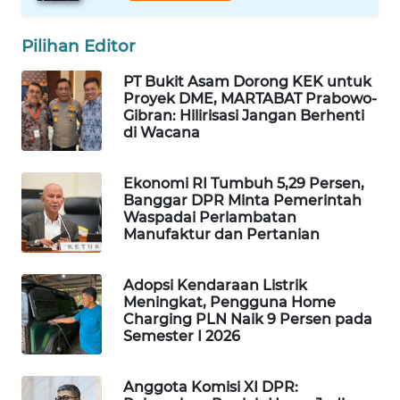
WAHANA
Pilihan Editor
LISTRIK
PT Bukit Asam Dorong KEK untuk
WAHANA
Proyek DME, MARTABAT Prabowo-
TRAVEL
Gibran: Hilirisasi Jangan Berhenti
di Wacana
WAHANA
TV
Ekonomi RI Tumbuh 5,29 Persen,
Banggar DPR Minta Pemerintah
Waspadai Perlambatan
WAHANANEWS
Manufaktur dan Pertanian
ID
Adopsi Kendaraan Listrik
WAHANANEWS
Meningkat, Pengguna Home
CO ID
Charging PLN Naik 9 Persen pada
Semester I 2026
WAHANANEWS
NET
Anggota Komisi XI DPR: