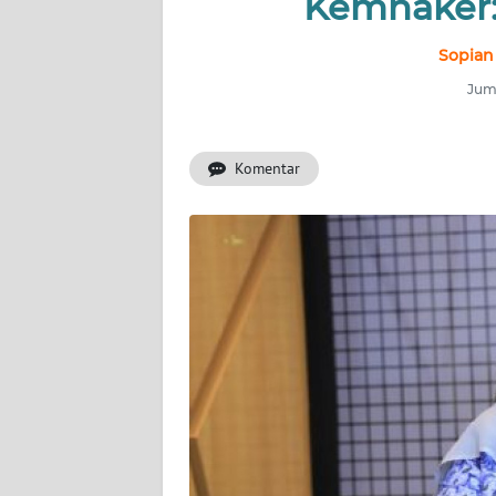
Kemnaker: 
INDEKS
BERITA
Sopian
Juma
KONTAK
KAMI
Komentar
INFO
IKLAN
TENTANG
KAMI
PEDOMAN
MEDIA
SIBER
REDAKSI