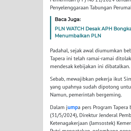
Penyelenggaraan Tabungan Perumah
WN
Baca Juga:
NTT
PLN WATCH Desak APH Bongkar
Menumbalkan PLN
WN
KEPRI
Padahal, sejak awal diumumkan beb
Tapera ini telah ramai-ramai ditol
WN
PAPUA
mendesak kebijakan ini dibatalkan.
Sebab, mewajibkan pekerja ikut S
WN
PAPUA
yang upahnya sudah dipotong untuk
BARAT
Namun, pemerintah bergeming.
Dalam j
ump
a pers Program Tapera b
WN
RIAU
(31/5/2024), Direktur Jenderal Pem
Ketenagakerjaan (Jamsostek) Kemen
WN
Putri mengatakan, gelombang penol