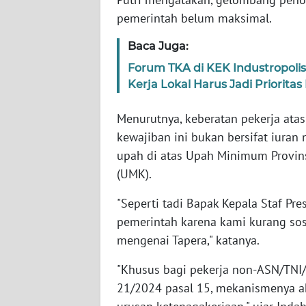
SERAMBI
pemerintah belum maksimal.
WN
Baca Juga:
JAMBI
Forum TKA di KEK Industropol
Kerja Lokal Harus Jadi Prioritas 
WN
SULTRA
Menurutnya, keberatan pekerja ata
kewajiban ini bukan bersifat iuran
WN
upah di atas Upah Minimum Provi
NTB
(UMK).
WN
"Seperti tadi Bapak Kepala Staf Pre
SULTENG
pemerintah karena kami kurang sos
mengenai Tapera," katanya.
WN
SULBAR
"Khusus bagi pekerja non-ASN/TNI/
21/2024 pasal 15, mekanismenya ak
WN