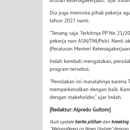
urusan ketenagakerjaan," ujar Indah
BABEL
Dia juga meminta pihak pekerja aga
WN
tahun 2027 nanti.
SUMBAR
"Tenang saja. Terbitnya PP No 21/
WN
pekerja non-ASN/TNI/Polri. Nanti 
SUMSEL
(Peraturan Menteri Ketenagakerjaan)
Indah kembali mengatakan, penola
WN
BENGKULU
program tersebut.
"Penolakan ini masalahnya karena 
WN
memperkenalkan dengan baik. Kami a
LAMPUNG
dengan stakeholder," ujar Indah.
WN
[Redaktur: Alpredo Gultom]
JATENG
Ikuti update
berita pilihan
dan
breaking
WN
"WahanaNews.co News Update" dengan ins