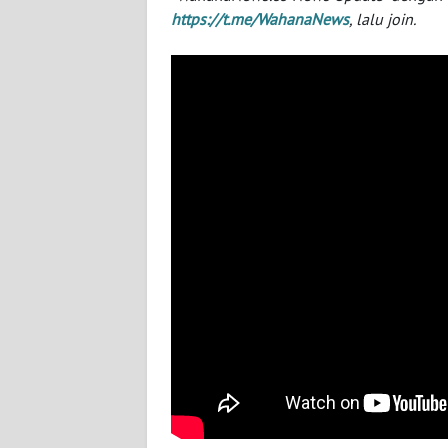
NUSANTARA
https://t.me/WahanaNews
, lalu join.
WN
JOGJA
WN
JATIM
WN
BALI
WN
KALBAR
WN
KALTENG
WN