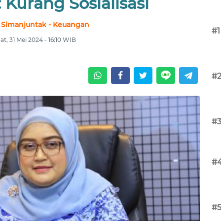
Kurang Sosialisasi
 Simanjuntak - Keuangan
#1
t, 31 Mei 2024 - 16:10 WIB
#
#
#
#