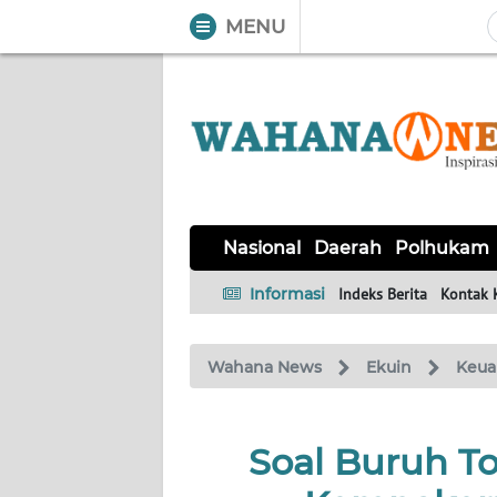
MENU
WAHANA
Tutup
TV
NASIONAL
DAERAH
POLHUKAM
KRIMINAL
EKUIN
SAINS-
KESEHATAN
INTERNASIONAL
Nasional
Daerah
Polhukam
TEKNO
Informasi
Indeks Berita
Kontak 
SERBA-
PENDIDIKAN
OLAHRAGA
OPINI
SERBI
Wahana News
Ekuin
Keua
EDITORIAL
Soal Buruh To
Informasi