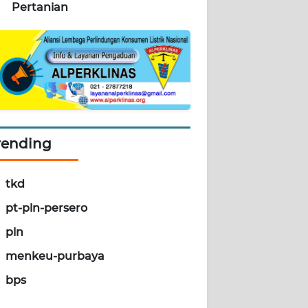
Pertanian
rending
tkd
pt-pln-persero
pln
menkeu-purbaya
bps