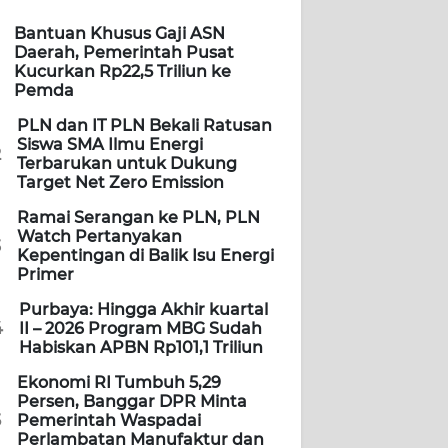
Bantuan Khusus Gaji ASN
Daerah, Pemerintah Pusat
Kucurkan Rp22,5 Triliun ke
Pemda
PLN dan IT PLN Bekali Ratusan
Siswa SMA Ilmu Energi
2
Terbarukan untuk Dukung
Target Net Zero Emission
Ramai Serangan ke PLN, PLN
Watch Pertanyakan
3
Kepentingan di Balik Isu Energi
Primer
Purbaya: Hingga Akhir kuartal
4
II – 2026 Program MBG Sudah
Habiskan APBN Rp101,1 Triliun
Ekonomi RI Tumbuh 5,29
Persen, Banggar DPR Minta
5
Pemerintah Waspadai
Perlambatan Manufaktur dan