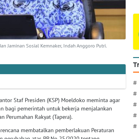
an Jaminan Sosial Kemnaker, Indah Anggoro Putri.
T
#
#
antor Staf Presiden (KSP) Moeldoko meminta agar
#
 bagi pemerintah untuk bekerja menjalankan
#
n Perumahan Rakyat (Tapera).
#
a rencana membatalkan pemberlakuan Peraturan
ng perubahan atas PP No 25/2020 tentang