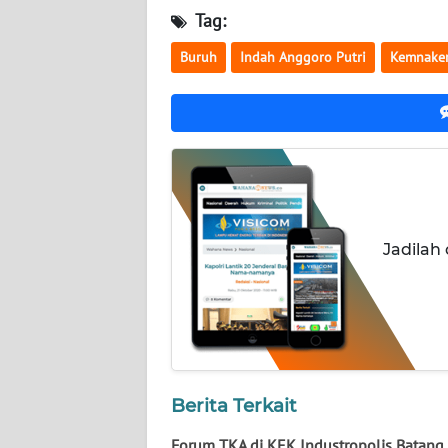
KALTARA
Tag:
WN
Buruh
Indah Anggoro Putri
Kemnake
KALSEL
WN
KALTIM
WN
SULSEL
Jadilah
WN
GORONTALO
WN
SULUT
Berita Terkait
WN
Forum TKA di KEK Industropolis Batang,
MALUKU