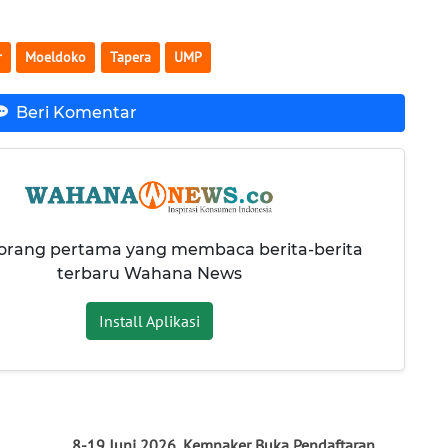
r
Moeldoko
Tapera
UMP
Beri Komentar
 orang pertama yang membaca berita-berita
terbaru Wahana News
Install Aplikasi
8-19 Juni 2026, Kemnaker Buka Pendaftaran