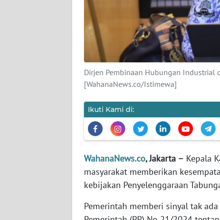
KARIR
DISCLAIMER
Wahana
News
Dirjen Pembinaan Hubungan Industrial d
Regional
[WahanaNews.co/Istimewa]
WN
SUMUT
Ikuti Kami di:
WN
JAKARTA
WahanaNews.co
, Jakarta –
Kepala K
masyarakat memberikan kesempatan
WN
JABAR
kebijakan Penyelenggaraan Tabunga
Pemerintah memberi sinyal tak ad
WN
Pemerintah (PP) No 21/2024 tenta
BANTEN