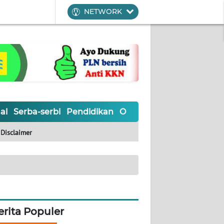
NETWORK
al
Serba-serbi
Pendidikan
Olahraga
Opini
Editoria
Disclaimer
erita Populer