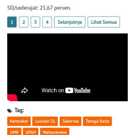
WN
SD/sederajat: 21,67 persen.
BANTEN
1
2
3
4
Selanjutnya
Lihat Semua
WN
NTT
WN
KEPRI
WN
PAPUA
WN
PAPUA
BARAT
Tag:
Kemnaker
Lulusan S1
Sakernas
Tenaga Kerja
WN
RIAU
UMK
UPAH
Wahananews