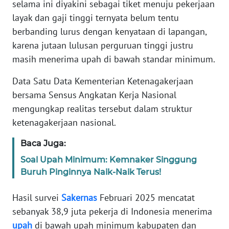
selama ini diyakini sebagai tiket menuju pekerjaan
Informasi
layak dan gaji tinggi ternyata belum tentu
INDEKS
berbanding lurus dengan kenyataan di lapangan,
BERITA
karena jutaan lulusan perguruan tinggi justru
masih menerima upah di bawah standar minimum.
KONTAK
KAMI
Data Satu Data Kementerian Ketenagakerjaan
bersama Sensus Angkatan Kerja Nasional
INFO
mengungkap realitas tersebut dalam struktur
IKLAN
ketenagakerjaan nasional.
TENTANG
Baca Juga:
KAMI
Soal Upah Minimum: Kemnaker Singgung
Buruh Pinginnya Naik-Naik Terus!
PEDOMAN
MEDIA
Hasil survei
Sakernas
Februari 2025 mencatat
SIBER
sebanyak 38,9 juta pekerja di Indonesia menerima
upah
di bawah upah minimum kabupaten dan
REDAKSI