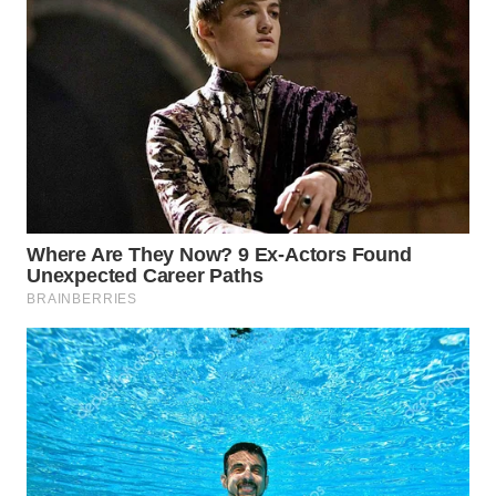
WN
BOGOR
WN
DEPOK
WN
TAPANULI
UTARA
WN
SAMOSIR
WN
PADANG
LAWAS