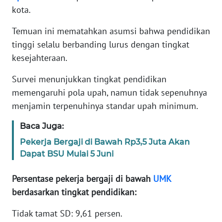
kota.
KARIR
Temuan ini mematahkan asumsi bahwa pendidikan
tinggi selalu berbanding lurus dengan tingkat
DISCLAIMER
kesejahteraan.
Wahana
Survei menunjukkan tingkat pendidikan
News
memengaruhi pola upah, namun tidak sepenuhnya
Regional
menjamin terpenuhinya standar upah minimum.
WN
Baca Juga:
SUMUT
Pekerja Bergaji di Bawah Rp3,5 Juta Akan
Dapat BSU Mulai 5 Juni
WN
JAKARTA
Persentase pekerja bergaji di bawah
UMK
berdasarkan tingkat pendidikan:
WN
JABAR
Tidak tamat SD: 9,61 persen.