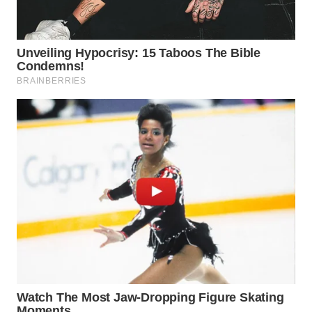
WN
TAPANULI
SELATAN
WN
TANJUNG
LESUNG
WN
KARO
WN
SIMALUNGUN
WN
LABUHANBATU
WN