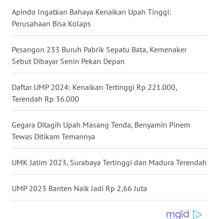
Apindo Ingatkan Bahaya Kenaikan Upah Tinggi:
WN
Perusahaan Bisa Kolaps
BABEL
Pesangon 233 Buruh Pabrik Sepatu Bata, Kemenaker
WN
SUMBAR
Sebut Dibayar Senin Pekan Depan
WN
Daftar UMP 2024: Kenaikan Tertinggi Rp 221.000,
SUMSEL
Terendah Rp 36.000
WN
Gegara Ditagih Upah Masang Tenda, Benyamin Pinem
BENGKULU
Tewas Ditikam Temannya
WN
UMK Jatim 2023, Surabaya Tertinggi dan Madura Terendah
LAMPUNG
UMP 2023 Banten Naik Jadi Rp 2,66 Juta
WN
JATENG