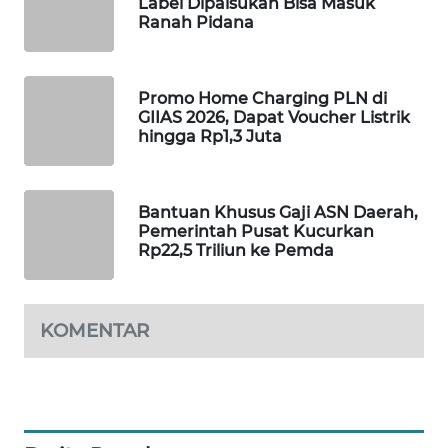
Label Dipalsukan Bisa Masuk
Ranah Pidana
WAHANA
SPORT
Promo Home Charging PLN di
WAHANA
GIIAS 2026, Dapat Voucher Listrik
UMKM
hingga Rp1,3 Juta
WAHANA
SELEB
Bantuan Khusus Gaji ASN Daerah,
Pemerintah Pusat Kucurkan
WAHANA
Rp22,5 Triliun ke Pemda
PERSONA
WAHANA
KOMENTAR
OTOMOTIF
WAHANA
HEALTH