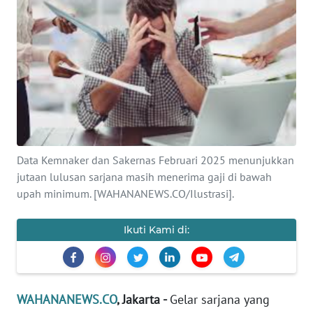
SAINS-TEKNO
KESEHATAN
INTERNASIONAL
SERBA-SERBI
Data Kemnaker dan Sakernas Februari 2025 menunjukkan
PENDIDIKAN
jutaan lulusan sarjana masih menerima gaji di bawah
upah minimum. [WAHANANEWS.CO/Ilustrasi].
OLAHRAGA
Ikuti Kami di:
OPINI
EDITORIAL
WAHANANEWS.CO
, Jakarta -
Gelar sarjana yang