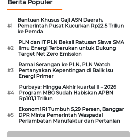
Berita Populer
WAHANA
DESA
WISATA
Bantuan Khusus Gaji ASN Daerah,
#1
Pemerintah Pusat Kucurkan Rp22,5 Triliun
ke Pemda
LAPAK
WAHANA
PLN dan IT PLN Bekali Ratusan Siswa SMA
#2
Ilmu Energi Terbarukan untuk Dukung
Target Net Zero Emission
Wahana
Network
Ramai Serangan ke PLN, PLN Watch
#3
Pertanyakan Kepentingan di Balik Isu
Energi Primer
KONSUMEN
LISTRIK
Purbaya: Hingga Akhir kuartal II – 2026
#4
Program MBG Sudah Habiskan APBN
Rp101,1 Triliun
MASYARAKAT
KELISTRIKAN
Ekonomi RI Tumbuh 5,29 Persen, Banggar
#5
DPR Minta Pemerintah Waspadai
Perlambatan Manufaktur dan Pertanian
WALINKI
ID