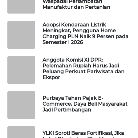
Waspadai Perlambatan
Manufaktur dan Pertanian
WAHANA
LISTRIK
Adopsi Kendaraan Listrik
Meningkat, Pengguna Home
WAHANA
Charging PLN Naik 9 Persen pada
TRAVEL
Semester I 2026
WAHANA
Anggota Komisi XI DPR:
TV
Pelemahan Rupiah Harus Jadi
Peluang Perkuat Pariwisata dan
WAHANANEWS
Ekspor
ID
Purbaya Tahan Pajak E-
WAHANANEWS
Commerce, Daya Beli Masyarakat
CO ID
Jadi Pertimbangan
WAHANANEWS
NET
YLKI Soroti Beras Fortifikasi, Jika