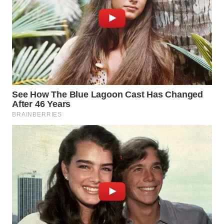
WN
KALTARA
WN
KALSEL
WN
KALTIM
WN
SULSEL
WN
GORONTALO
WN
SULUT