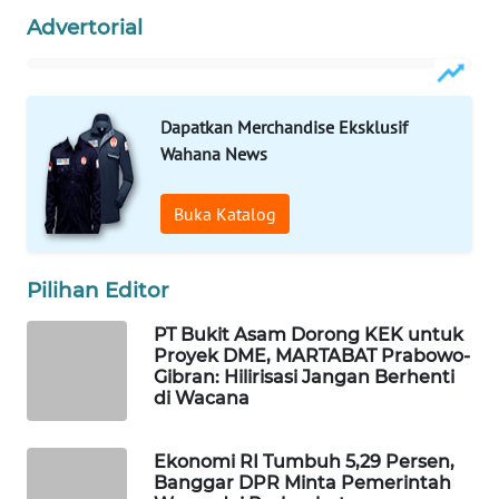
Advertorial
Wahana
Media
Group
WAHANA
Dapatkan Merchandise Eksklusif
NEWS
Wahana News
WAHANA
Buka Katalog
TANI
WAHANA
Pilihan Editor
ADVOKAT
PT Bukit Asam Dorong KEK untuk
Proyek DME, MARTABAT Prabowo-
WAHANA
Gibran: Hilirisasi Jangan Berhenti
INFRASTRUKTUR
di Wacana
WAHANA
Ekonomi RI Tumbuh 5,29 Persen,
KONSUMEN
Banggar DPR Minta Pemerintah