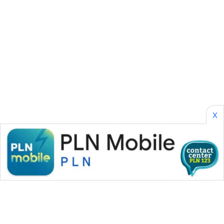
SONYA
ASA
NEWS
X