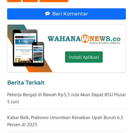
WN
Beri Komentar
SERAMBI
WN
JAMBI
WN
Install Aplikasi
SULTRA
WN
NTB
Berita Terkait
Pekerja Bergaji di Bawah Rp3,5 Juta Akan Dapat BSU Mulai
WN
5 Juni
SULTENG
Kabar Baik, Prabowo Umumkan Kenaikan Upah Buruh 6,5
WN
Persen di 2025
SULBAR