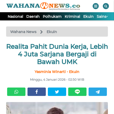
Nasional
Daerah
Polhukam
Kriminal
Ekuin
Sains-Te
WAHANA
Tutup
TV
Wahana News
Ekuin
Realita Pahit Dunia Kerja, Lebih
NASIONAL
4 Juta Sarjana Bergaji di
DAERAH
Bawah UMK
Yasminia Winarti - Ekuin
POLHUKAM
Minggu, 4 Januari 2026 - 02:50 WIB
KRIMINAL
EKUIN