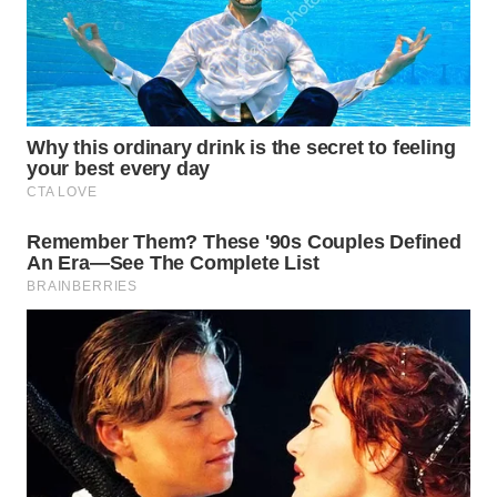
WN
SUMEDANG
WN
CIANJUR
WN
KEPULAUAN
SERIBU
WN
TANGERANG
WN
BINJAI
WN
CIREBON