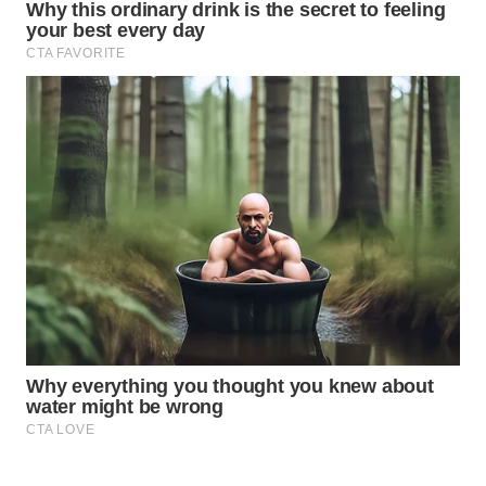
WN
NATUNA
WN
BINTAN
WN
MANDALIKA
WN
LIKUPANG
WN
LABUANBAJO
WN
BORNEO