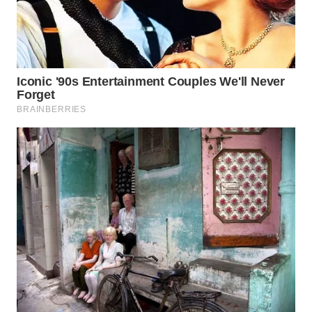
WN
INDRAMAYU
WN
KUNINGAN
WN
MAJALENGKA
WN
SUBANG
WN
SUKABUMI
WN
PURWAKARTA