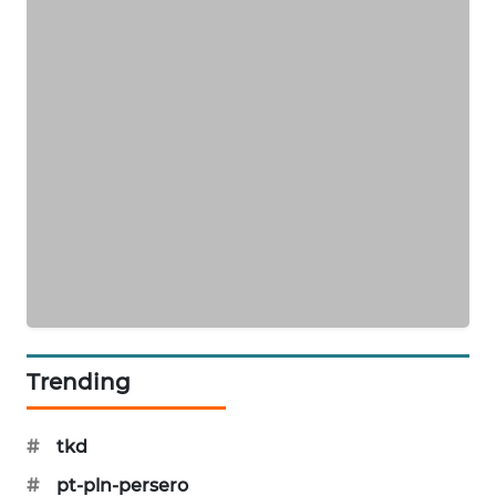
MAWAKA
ID
MARTABAT
NET
PLN
WATCH
MKLI
LPKKI
Trending
LKKI
#
tkd
KOPEKLIN
#
pt-pln-persero