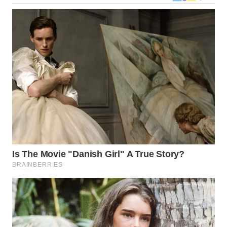
WN
NUSANTARA
WN
JOGJA
WN
JATIM
WN
BALI
WN
KALBAR
WN
KALTENG