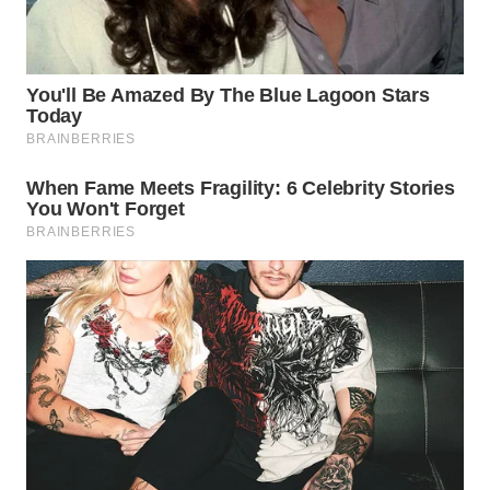
WN
MALUKU
WN
MALUT
WN
DAIRI
WN
DANAU
TOBA
WN
NIAS
WN
LANGKAT