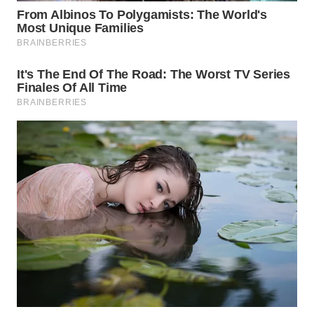
WN
PRIANGAN
TIMUR
WN
SEMARANG
WN
SOLO
WN
BOROBUDUR
WN
MADURA
WN
SURABAYA