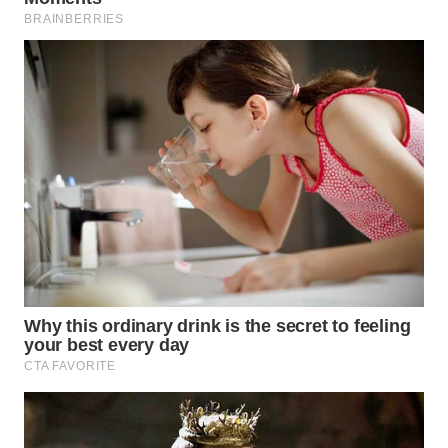
TAPANULI
TENGAH
WN DELI
SERDANG
WN
TEBING
TINGGI
WN
PAKPAK
WN
KARAWANG
WN
BEKASI