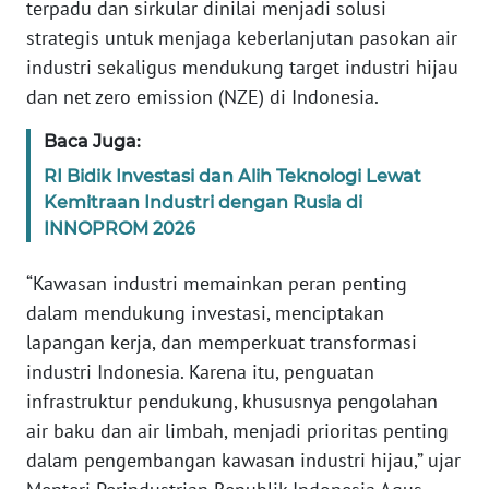
terpadu dan sirkular dinilai menjadi solusi
strategis untuk menjaga keberlanjutan pasokan air
KARIR
industri sekaligus mendukung target industri hijau
dan net zero emission (NZE) di Indonesia.
DISCLAIMER
Baca Juga:
Wahana
RI Bidik Investasi dan Alih Teknologi Lewat
News
Kemitraan Industri dengan Rusia di
Regional
INNOPROM 2026
WN
“Kawasan industri memainkan peran penting
SUMUT
dalam mendukung investasi, menciptakan
lapangan kerja, dan memperkuat transformasi
WN
JAKARTA
industri Indonesia. Karena itu, penguatan
infrastruktur pendukung, khususnya pengolahan
WN
air baku dan air limbah, menjadi prioritas penting
JABAR
dalam pengembangan kawasan industri hijau,” ujar