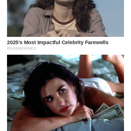
WAHANA
SPORT
WAHANA
UMKM
WAHANA
SELEB
WAHANA
PERSONA
WAHANA
OTOMOTIF
WAHANA
HEALTH