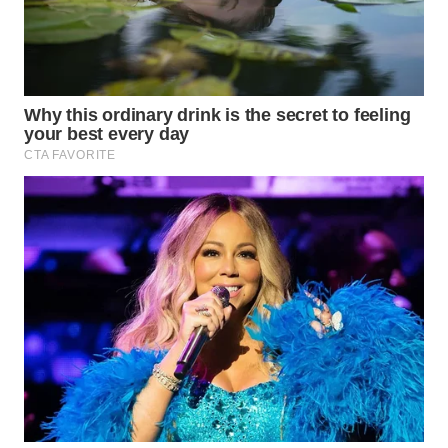
TAPANULI
TENGAH
WN DELI
SERDANG
WN
TEBING
TINGGI
WN
PAKPAK
WN
KARAWANG
WN
BEKASI