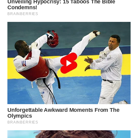
Wahana
Media
Group
WAHANA
NEWS
WAHANA
TANI
WAHANA
ADVOKAT
WAHANA
INFRASTRUKTUR
WAHANA
KONSUMEN