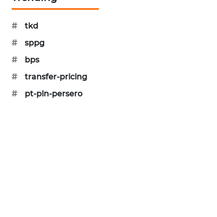
CILEUNGSI
NEWS
#
tkd
BERKAT
#
sppg
NEWS
#
bps
BERAMPU
#
transfer-pricing
NEWS
#
pt-pln-persero
ANUGERAH
NEWS
AKHLAK
ID
PERAPKI
NEWS