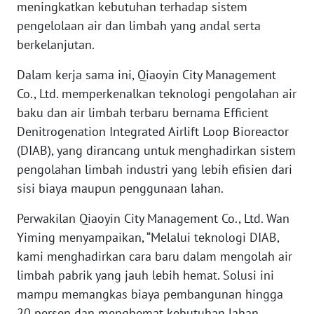
meningkatkan kebutuhan terhadap sistem
WN
pengelolaan air dan limbah yang andal serta
BABEL
berkelanjutan.
WN
Dalam kerja sama ini, Qiaoyin City Management
SUMBAR
Co., Ltd. memperkenalkan teknologi pengolahan air
baku dan air limbah terbaru bernama Efficient
WN
Denitrogenation Integrated Airlift Loop Bioreactor
SUMSEL
(DIAB), yang dirancang untuk menghadirkan sistem
pengolahan limbah industri yang lebih efisien dari
WN
sisi biaya maupun penggunaan lahan.
BENGKULU
Perwakilan Qiaoyin City Management Co., Ltd. Wan
WN
Yiming menyampaikan, “Melalui teknologi DIAB,
LAMPUNG
kami menghadirkan cara baru dalam mengolah air
limbah pabrik yang jauh lebih hemat. Solusi ini
WN
mampu memangkas biaya pembangunan hingga
JATENG
20 persen dan menghemat kebutuhan lahan