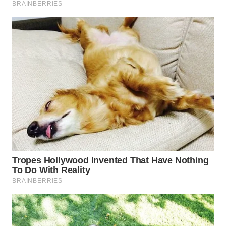
WN
INDRAMAYU
WN
KUNINGAN
WN
MAJALENGKA
WN
SUBANG
WN
SUKABUMI
WN
PURWAKARTA