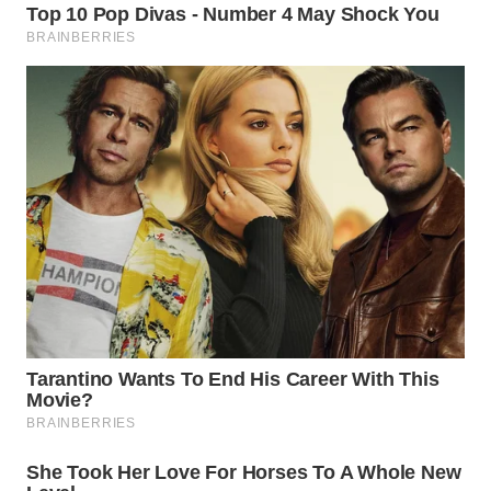
WN
BOGOR
WN
DEPOK
WN
TAPANULI
UTARA
WN
SAMOSIR
WN
PADANG
LAWAS