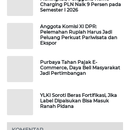
Charging PLN Naik 9 Persen pada
PORTAL
Semester I 2026
KONSUMEN
Anggota Komisi XI DPR:
FORWAMKI
Pelemahan Rupiah Harus Jadi
Peluang Perkuat Pariwisata dan
ALPERKLINAS
Ekspor
FORJASIDA
Purbaya Tahan Pajak E-
Commerce, Daya Beli Masyarakat
Jadi Pertimbangan
TAMBANG
NEWS
SITUNGIR
YLKI Soroti Beras Fortifikasi, Jika
Label Dipalsukan Bisa Masuk
NEWS
Ranah Pidana
SIDIKALANG
NEWS
KOMENTAR