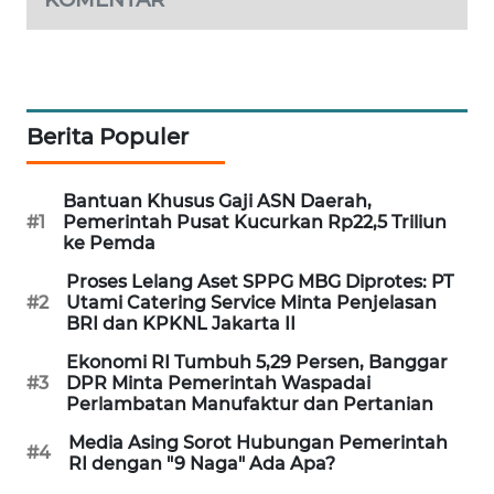
SIBARAGAS
NEWS
METRO
Berita Populer
SIANTAR
NEWS
Bantuan Khusus Gaji ASN Daerah,
METRO
#1
Pemerintah Pusat Kucurkan Rp22,5 Triliun
MEDAN
ke Pemda
NEWS
Proses Lelang Aset SPPG MBG Diprotes: PT
#2
Utami Catering Service Minta Penjelasan
METRO
BRI dan KPKNL Jakarta II
JAKARTA
Ekonomi RI Tumbuh 5,29 Persen, Banggar
NEWS
#3
DPR Minta Pemerintah Waspadai
Perlambatan Manufaktur dan Pertanian
KRT
Media Asing Sorot Hubungan Pemerintah
NEWS
#4
RI dengan "9 Naga" Ada Apa?