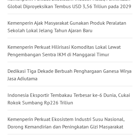
WN
Global Diproyeksikan Tembus USD 3,56 Triliun pada 2029
MALUKU
Kemenperin Ajak Masyarakat Gunakan Produk Peralatan
WN
Sekolah Lokal Jelang Tahun Ajaran Baru
MALUT
Kemenperin Perkuat Hilirisasi Komoditas Lokal Lewat
WN
Pengembangan Sentra IKM di Manggarai Timur
DAIRI
Dedikasi Tiga Dekade Berbuah Penghargaan Ganesa Wirya
WN
Jasa Adiutama
DANAU
TOBA
Indonesia Eksportir Tembakau Terbesar ke-6 Dunia, Cukai
Rokok Sumbang Rp226 Triliun
WN
NIAS
Kemenperin Perkuat Ekosistem Industri Susu Nasional,
Dorong Kemandirian dan Peningkatan Gizi Masyarakat
WN
LANGKAT