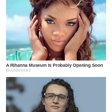
WAHANA
LISTRIK
WAHANA
TRAVEL
WAHANA
TV
WAHANANEWS
ID
WAHANANEWS
CO ID
WAHANANEWS
NET