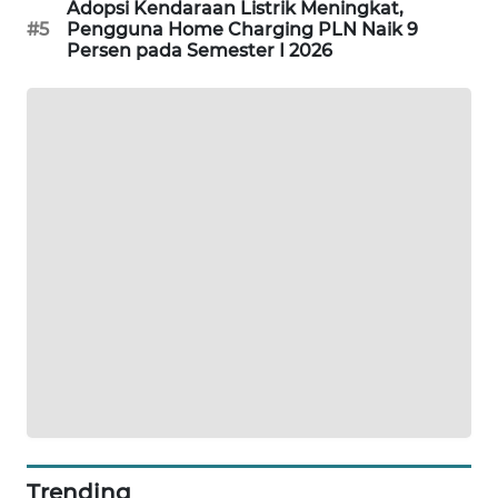
Adopsi Kendaraan Listrik Meningkat,
KARING
#5
Pengguna Home Charging PLN Naik 9
NEWS
Persen pada Semester I 2026
JURNAL
MARITIM
HUMBANG
NEWS
GARONGGANG
NEWS
FISUELRI
ID
ENERGI
NEWS
Trending