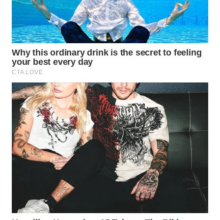
WN
NATUNA
WN
BINTAN
WN
MANDALIKA
WN
LIKUPANG
WN
LABUANBAJO
WN
BORNEO