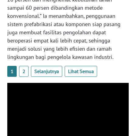
sampai 60 persen dibandingkan metode
WN
NUSANTARA
konvensional.” Ia menambahkan, penggunaan
sistem prefabrikasi atau komponen siap pasang
WN
juga membuat fasilitas pengolahan dapat
JOGJA
beroperasi empat kali lebih cepat, sehingga
menjadi solusi yang lebih efisien dan ramah
WN
lingkungan bagi pengelola kawasan industri.
JATIM
1
2
Selanjutnya
Lihat Semua
WN
BALI
WN
KALBAR
WN
KALTENG