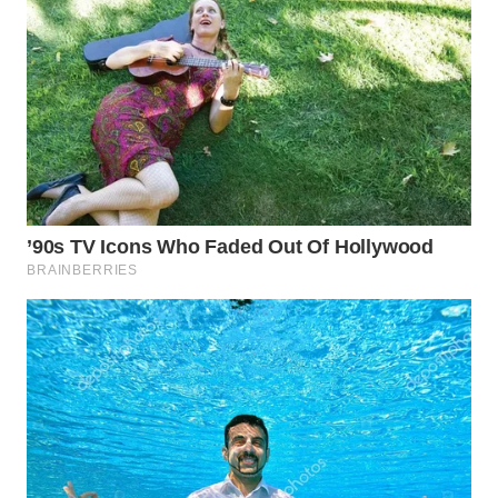
WN
PRIANGAN
TIMUR
WN
SEMARANG
WN
SOLO
WN
BOROBUDUR
WN
MADURA
WN
SURABAYA