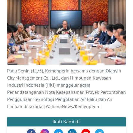
SAINS-TEKNO
KESEHATAN
INTERNASIONAL
SERBA-SERBI
PENDIDIKAN
Pada Senin (11/5), Kemenperin bersama dengan Qiaoyin
City Management Co., Ltd., dan Himpunan Kawasan
Industri Indonesia (HKI) menggelar acara
OLAHRAGA
Penandatanganan Nota Kesepahaman Proyek Percontohan
Penggunaan Teknologi Pengolahan Air Baku dan Air
OPINI
Limbah di Jakarta. [WahanaNews/Kemenperin]
EDITORIAL
Ikuti Kami di: