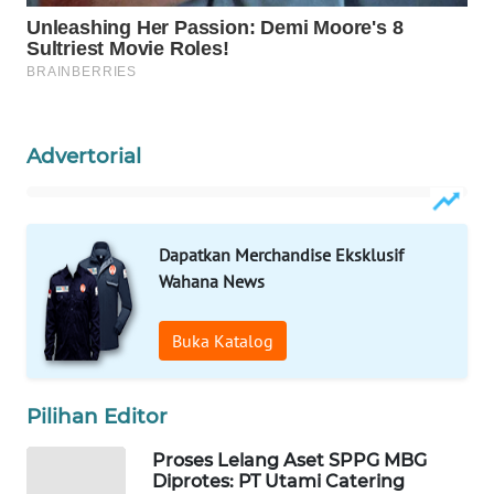
WAHANA
DESA
WISATA
LAPAK
WAHANA
Advertorial
Wahana
Network
Dapatkan Merchandise Eksklusif
Wahana News
KONSUMEN
LISTRIK
Buka Katalog
MASYARAKAT
KELISTRIKAN
Pilihan Editor
WALINKI
Proses Lelang Aset SPPG MBG
ID
Diprotes: PT Utami Catering