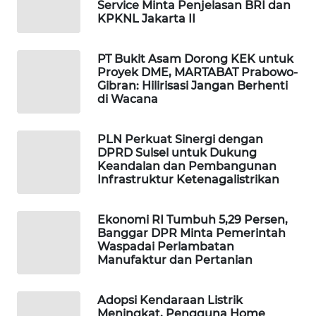
Service Minta Penjelasan BRI dan
KPKNL Jakarta II
MAWAKA
ID
PT Bukit Asam Dorong KEK untuk
Proyek DME, MARTABAT Prabowo-
MARTABAT
Gibran: Hilirisasi Jangan Berhenti
NET
di Wacana
PLN
PLN Perkuat Sinergi dengan
WATCH
DPRD Sulsel untuk Dukung
Keandalan dan Pembangunan
Infrastruktur Ketenagalistrikan
MKLI
LPKKI
Ekonomi RI Tumbuh 5,29 Persen,
Banggar DPR Minta Pemerintah
Waspadai Perlambatan
LKKI
Manufaktur dan Pertanian
KOPEKLIN
Adopsi Kendaraan Listrik
Meningkat, Pengguna Home