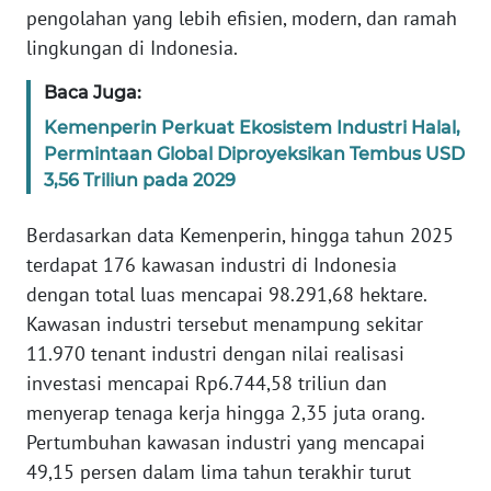
pengolahan yang lebih efisien, modern, dan ramah
WN
lingkungan di Indonesia.
SERAMBI
Baca Juga:
WN
Kemenperin Perkuat Ekosistem Industri Halal,
JAMBI
Permintaan Global Diproyeksikan Tembus USD
3,56 Triliun pada 2029
WN
SULTRA
Berdasarkan data Kemenperin, hingga tahun 2025
terdapat 176 kawasan industri di Indonesia
WN
dengan total luas mencapai 98.291,68 hektare.
NTB
Kawasan industri tersebut menampung sekitar
11.970 tenant industri dengan nilai realisasi
WN
investasi mencapai Rp6.744,58 triliun dan
SULTENG
menyerap tenaga kerja hingga 2,35 juta orang.
Pertumbuhan kawasan industri yang mencapai
WN
SULBAR
49,15 persen dalam lima tahun terakhir turut