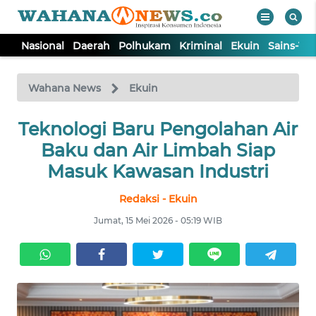
Nasional
Daerah
Polhukam
Kriminal
Ekuin
Sains-Te
WAHANA
Tutup
TV
Wahana News
Ekuin
Teknologi Baru Pengolahan Air
NASIONAL
Baku dan Air Limbah Siap
DAERAH
Masuk Kawasan Industri
Redaksi - Ekuin
POLHUKAM
Jumat, 15 Mei 2026 - 05:19 WIB
KRIMINAL
EKUIN