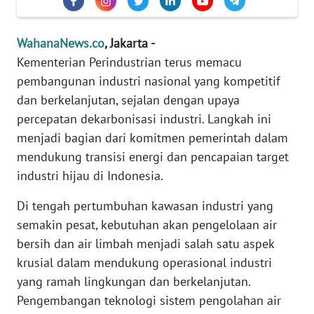
Informasi
INDEKS
WahanaNews.co
, Jakarta -
BERITA
Kementerian Perindustrian terus memacu
pembangunan industri nasional yang kompetitif
KONTAK
dan berkelanjutan, sejalan dengan upaya
KAMI
percepatan dekarbonisasi industri. Langkah ini
menjadi bagian dari komitmen pemerintah dalam
INFO
IKLAN
mendukung transisi energi dan pencapaian target
industri hijau di Indonesia.
TENTANG
Di tengah pertumbuhan kawasan industri yang
KAMI
semakin pesat, kebutuhan akan pengelolaan air
bersih dan air limbah menjadi salah satu aspek
PEDOMAN
MEDIA
krusial dalam mendukung operasional industri
SIBER
yang ramah lingkungan dan berkelanjutan.
Pengembangan teknologi sistem pengolahan air
REDAKSI