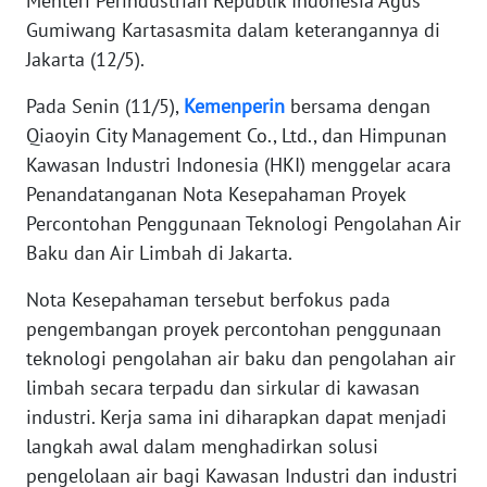
Menteri Perindustrian Republik Indonesia Agus
WN
Gumiwang Kartasasmita dalam keterangannya di
BANTEN
Jakarta (12/5).
WN
Pada Senin (11/5),
Kemenperin
bersama dengan
NTT
Qiaoyin City Management Co., Ltd., dan Himpunan
Kawasan Industri Indonesia (HKI) menggelar acara
WN
Penandatanganan Nota Kesepahaman Proyek
KEPRI
Percontohan Penggunaan Teknologi Pengolahan Air
Baku dan Air Limbah di Jakarta.
WN
PAPUA
Nota Kesepahaman tersebut berfokus pada
pengembangan proyek percontohan penggunaan
WN
teknologi pengolahan air baku dan pengolahan air
PAPUA
BARAT
limbah secara terpadu dan sirkular di kawasan
industri. Kerja sama ini diharapkan dapat menjadi
WN
langkah awal dalam menghadirkan solusi
RIAU
pengelolaan air bagi Kawasan Industri dan industri