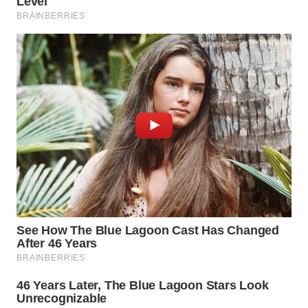
WN
SUMEDANG
WN
CIANJUR
WN
KEPULAUAN
SERIBU
WN
TANGERANG
WN
BINJAI
WN
CIREBON