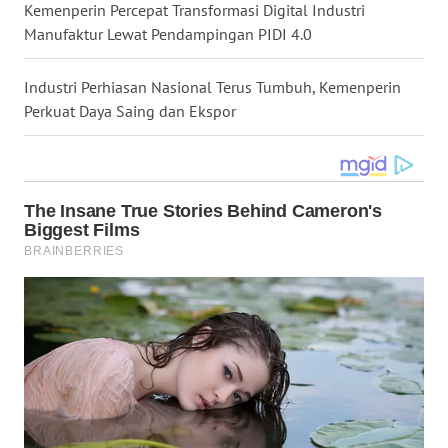
Kemenperin Percepat Transformasi Digital Industri
Manufaktur Lewat Pendampingan PIDI 4.0
WN
TAPANULI
SELATAN
Industri Perhiasan Nasional Terus Tumbuh, Kemenperin
Perkuat Daya Saing dan Ekspor
WN
TANJUNG
LESUNG
WN
KARO
WN
SIMALUNGUN
WN
LABUHANBATU
WN