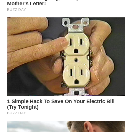
WN
SUMEDANG
WN
CIANJUR
WN
KEPULAUAN
SERIBU
WN
TANGERANG
WN
BINJAI
WN
CIREBON