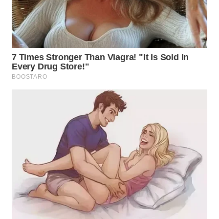
WN
TAPANULI
SELATAN
WN
TANJUNG
LESUNG
WN
KARO
WN
SIMALUNGUN
WN
LABUHANBATU
WN