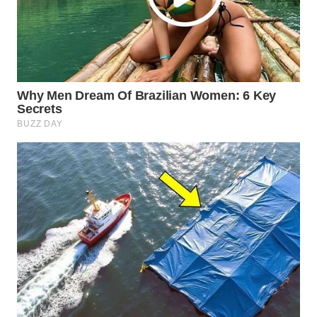
WN
NATUNA
WN
BINTAN
WN
MANDALIKA
WN
LIKUPANG
WN
LABUANBAJO
WN
BORNEO