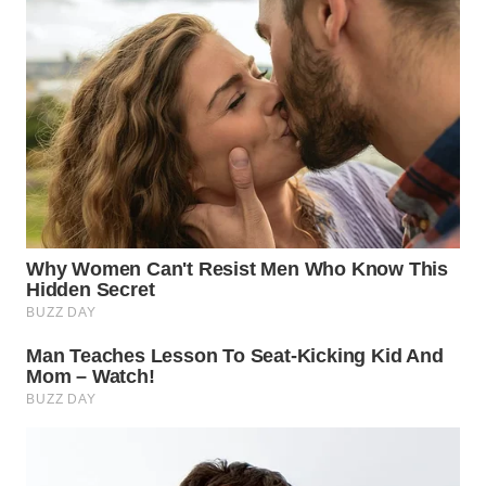
WN
INDRAMAYU
WN
KUNINGAN
WN
MAJALENGKA
WN
SUBANG
WN
SUKABUMI
WN
PURWAKARTA