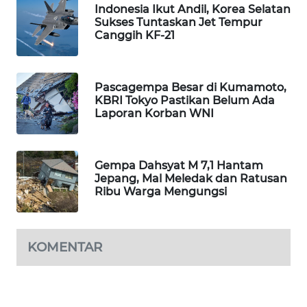
Indonesia Ikut Andil, Korea Selatan
WAHANA
Sukses Tuntaskan Jet Tempur
DESA
Canggih KF-21
WISATA
LAPAK
Pascagempa Besar di Kumamoto,
WAHANA
KBRI Tokyo Pastikan Belum Ada
Laporan Korban WNI
Wahana
Network
Gempa Dahsyat M 7,1 Hantam
KONSUMEN
Jepang, Mal Meledak dan Ratusan
Ribu Warga Mengungsi
LISTRIK
MASYARAKAT
KELISTRIKAN
KOMENTAR
WALINKI
ID