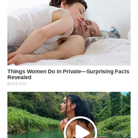
WN
PRIANGAN
TIMUR
WN
SEMARANG
WN
SOLO
WN
BOROBUDUR
WN
MADURA
WN
SURABAYA