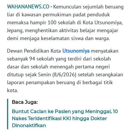
Informasi
WAHANANEWS.CO
-
Kemunculan sejumlah beruang
liar di kawasan permukiman padat penduduk
INDEKS
BERITA
memaksa hampir 100 sekolah di Kota Utsunomiya,
Jepang, menghentikan aktivitas belajar mengajar
KONTAK
demi menjaga keselamatan siswa dan warga.
KAMI
Dewan Pendidikan Kota
Utsunomiya
menyatakan
sebanyak 94 sekolah yang terdiri dari sekolah
INFO
IKLAN
dasar dan sekolah menengah pertama negeri
ditutup sejak Senin (8/6/2026) setelah serangkaian
TENTANG
laporan penampakan beruang di berbagai titik
KAMI
kota.
PEDOMAN
Baca Juga:
MEDIA
Buntut Cacian ke Pasien yang Meninggal, 10
SIBER
Nakes Teridentifikasi KKI hingga Dokter
Dinonaktifkan
REDAKSI