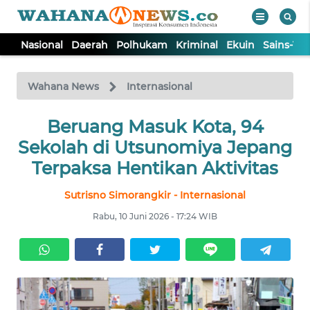
Nasional
Daerah
Polhukam
Kriminal
Ekuin
Sains-Te
WAHANA
Tutup
TV
Wahana News
Internasional
NASIONAL
Beruang Masuk Kota, 94
Sekolah di Utsunomiya Jepang
DAERAH
Terpaksa Hentikan Aktivitas
Sutrisno Simorangkir - Internasional
POLHUKAM
Rabu, 10 Juni 2026 - 17:24 WIB
KRIMINAL
EKUIN