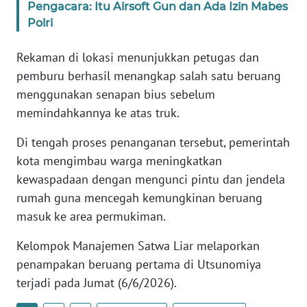
Pengacara: Itu Airsoft Gun dan Ada Izin Mabes
WN
Polri
BANTEN
Rekaman di lokasi menunjukkan petugas dan
WN
pemburu berhasil menangkap salah satu beruang
NTT
menggunakan senapan bius sebelum
memindahkannya ke atas truk.
WN
KEPRI
Di tengah proses penanganan tersebut, pemerintah
kota mengimbau warga meningkatkan
WN
kewaspadaan dengan mengunci pintu dan jendela
PAPUA
rumah guna mencegah kemungkinan beruang
WN
masuk ke area permukiman.
PAPUA
BARAT
Kelompok Manajemen Satwa Liar melaporkan
penampakan beruang pertama di Utsunomiya
WN
terjadi pada Jumat (6/6/2026).
RIAU