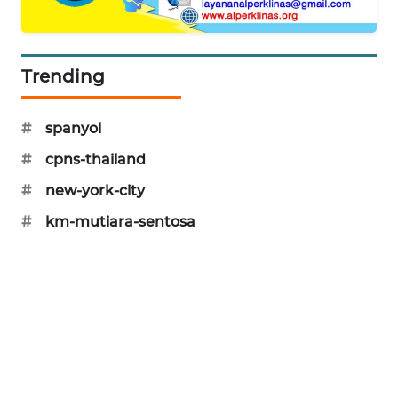
PORTAL
KONSUMEN
Trending
FORWAMKI
#
spanyol
ALPERKLINAS
#
cpns-thailand
FORJASIDA
#
new-york-city
#
km-mutiara-sentosa
TAMBANG
NEWS
SITUNGIR
NEWS
SIDIKALANG
NEWS