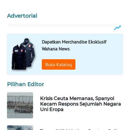
WAHANA
LISTRIK
Advertorial
WAHANA
TRAVEL
Dapatkan Merchandise Eksklusif
Wahana News
WAHANA
TV
Buka Katalog
WAHANANEWS
ID
Pilihan Editor
WAHANANEWS
Krisis Ceuta Memanas, Spanyol
CO ID
Kecam Respons Sejumlah Negara
Uni Eropa
WAHANANEWS
NET