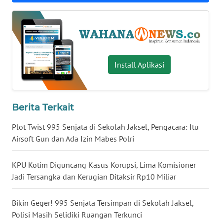
WN
BABEL
WN
SUMBAR
Install Aplikasi
WN
SUMSEL
Berita Terkait
WN
Plot Twist 995 Senjata di Sekolah Jaksel, Pengacara: Itu
BENGKULU
Airsoft Gun dan Ada Izin Mabes Polri
WN
KPU Kotim Diguncang Kasus Korupsi, Lima Komisioner
LAMPUNG
Jadi Tersangka dan Kerugian Ditaksir Rp10 Miliar
WN
Bikin Geger! 995 Senjata Tersimpan di Sekolah Jaksel,
JATENG
Polisi Masih Selidiki Ruangan Terkunci