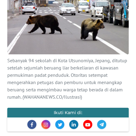
SAINS-TEKNO
KESEHATAN
INTERNASIONAL
SERBA-SERBI
Sebanyak 94 sekolah di Kota Utsunomiya, Jepang, ditutup
setelah sejumlah beruang liar berkeliaran di kawasan
PENDIDIKAN
permukiman padat penduduk. Otoritas setempat
mengerahkan petugas dan pemburu untuk menangkap
OLAHRAGA
beruang serta mengimbau warga tetap berada di dalam
rumah. (WAHANANEWS.CO/Ilustrasi)
OPINI
Ikuti Kami di:
EDITORIAL