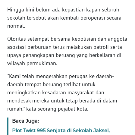
Hingga kini belum ada kepastian kapan seluruh
KARIR
sekolah tersebut akan kembali beroperasi secara
normal.
DISCLAIMER
Otoritas setempat bersama kepolisian dan anggota
Wahana
asosiasi perburuan terus melakukan patroli serta
News
upaya penangkapan beruang yang berkeliaran di
Regional
wilayah permukiman.
WN
"Kami telah mengerahkan petugas ke daerah-
SUMUT
daerah tempat beruang terlihat untuk
meningkatkan kesadaran masyarakat dan
WN
mendesak mereka untuk tetap berada di dalam
JAKARTA
rumah," kata seorang pejabat kota.
WN
Baca Juga:
JABAR
Plot Twist 995 Senjata di Sekolah Jaksel,