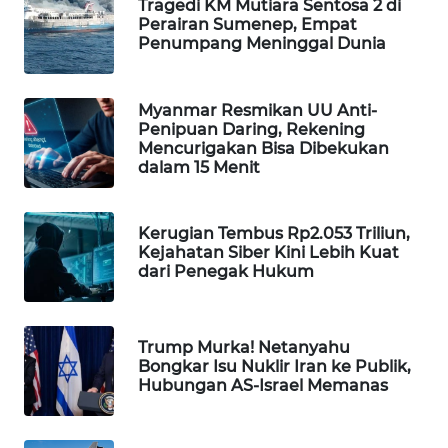
Tragedi KM Mutiara Sentosa 2 di
Perairan Sumenep, Empat
WAHANA
Penumpang Meninggal Dunia
SPORT
WAHANA
Myanmar Resmikan UU Anti-
UMKM
Penipuan Daring, Rekening
Mencurigakan Bisa Dibekukan
dalam 15 Menit
WAHANA
SELEB
Kerugian Tembus Rp2.053 Triliun,
WAHANA
Kejahatan Siber Kini Lebih Kuat
PERSONA
dari Penegak Hukum
WAHANA
OTOMOTIF
Trump Murka! Netanyahu
Bongkar Isu Nuklir Iran ke Publik,
Hubungan AS-Israel Memanas
WAHANA
HEALTH