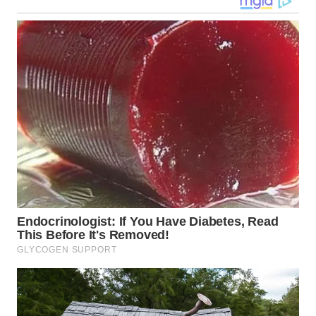
WN
KALTARA
WN
KALSEL
WN
KALTIM
WN
SULSEL
WN
GORONTALO
WN
SULUT