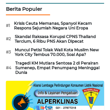
Berita Populer
MAWAKA
ID
Krisis Ceuta Memanas, Spanyol Kecam
#1
MARTABAT
Respons Sejumlah Negara Uni Eropa
NET
Skandal Raksasa Korupsi CPNS Thailand
#2
Tercium, 6 Ribu PNS Akan Dipecat
PLN
Muncul Petisi Tolak Wali Kota Muslim New
WATCH
#3
York City Tembus 70.000, Soal Apa?
MKLI
Tragedi KM Mutiara Sentosa 2 di Perairan
#4
Sumenep, Empat Penumpang Meninggal
Dunia
LPKKI
LKKI
KOPEKLIN