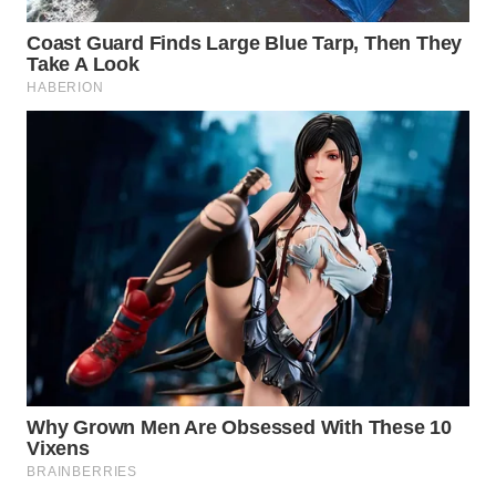
Wahana
Media
Group
WAHANA
NEWS
WAHANA
TANI
WAHANA
ADVOKAT
WAHANA
INFRASTRUKTUR
WAHANA
KONSUMEN