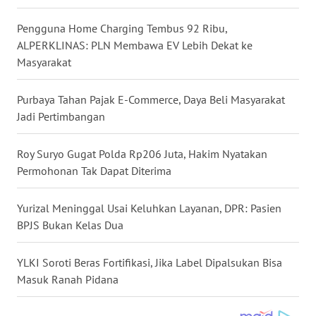
WN
Pengguna Home Charging Tembus 92 Ribu,
NUSANTARA
ALPERKLINAS: PLN Membawa EV Lebih Dekat ke
Masyarakat
WN
JOGJA
Purbaya Tahan Pajak E-Commerce, Daya Beli Masyarakat
Jadi Pertimbangan
WN
JATIM
Roy Suryo Gugat Polda Rp206 Juta, Hakim Nyatakan
Permohonan Tak Dapat Diterima
WN
BALI
Yurizal Meninggal Usai Keluhkan Layanan, DPR: Pasien
BPJS Bukan Kelas Dua
WN
KALBAR
YLKI Soroti Beras Fortifikasi, Jika Label Dipalsukan Bisa
Masuk Ranah Pidana
WN
KALTENG