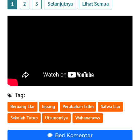
1
2
3
Selanjutnya
Lihat Semua
WN
SERAMBI
WN
JAMBI
WN
SULTRA
WN
NTB
Tag:
WN
Beruang Liar
Jepang
Perubahan Iklim
Satwa Liar
SULTENG
Sekolah Tutup
Utsunomiya
Wahananews
WN
SULBAR
Beri Komentar