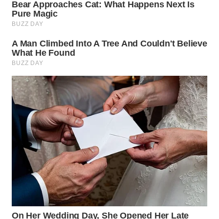
WN
BOGOR
WN
DEPOK
WN
TAPANULI
UTARA
WN
SAMOSIR
WN
PADANG
LAWAS