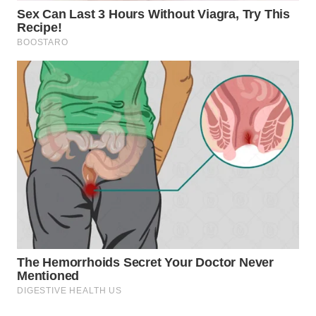
TAPANULI
TENGAH
WN DELI
SERDANG
WN
TEBING
TINGGI
WN
PAKPAK
WN
KARAWANG
WN
BEKASI