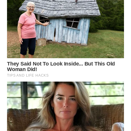
WN
MALUKU
WN
MALUT
WN
DAIRI
WN
DANAU
TOBA
WN
NIAS
WN
LANGKAT