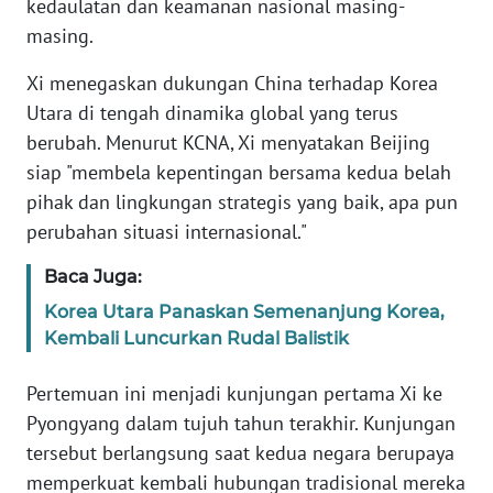
kedaulatan dan keamanan nasional masing-
WN
masing.
BANTEN
Xi menegaskan dukungan China terhadap Korea
WN
Utara di tengah dinamika global yang terus
NTT
berubah. Menurut KCNA, Xi menyatakan Beijing
siap "membela kepentingan bersama kedua belah
WN
pihak dan lingkungan strategis yang baik, apa pun
KEPRI
perubahan situasi internasional."
WN
Baca Juga:
PAPUA
Korea Utara Panaskan Semenanjung Korea,
Kembali Luncurkan Rudal Balistik
WN
PAPUA
BARAT
Pertemuan ini menjadi kunjungan pertama Xi ke
Pyongyang dalam tujuh tahun terakhir. Kunjungan
WN
tersebut berlangsung saat kedua negara berupaya
RIAU
memperkuat kembali hubungan tradisional mereka