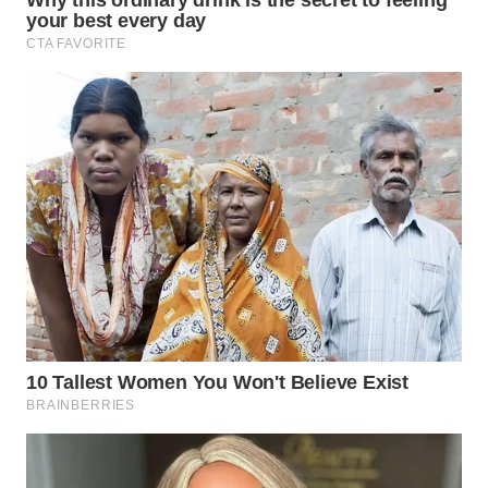
TAPANULI
TENGAH
WN DELI
SERDANG
WN
TEBING
TINGGI
WN
PAKPAK
WN
KARAWANG
WN
BEKASI