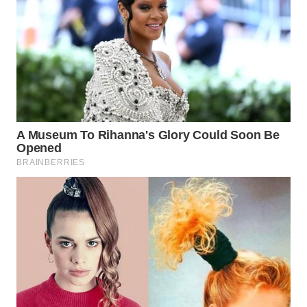
WN
NATUNA
WN
BINTAN
WN
MANDALIKA
WN
LIKUPANG
WN
LABUANBAJO
WN
BORNEO