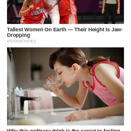
WN
TAPANULI
SELATAN
WN
TANJUNG
LESUNG
WN
KARO
WN
SIMALUNGUN
WN
LABUHANBATU
WN