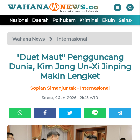
Nasional
Daerah
Polhukam
Kriminal
Ekuin
Sains-Te
WAHANA
Tutup
TV
Wahana News
Internasional
NASIONAL
"Duet Maut" Pengguncang
Dunia, Kim Jong Un-Xi Jinping
DAERAH
Makin Lengket
Sopian Simanjuntak - Internasional
POLHUKAM
Selasa, 9 Juni 2026 - 21:45 WIB
KRIMINAL
EKUIN