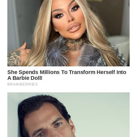
WN
BOGOR
WN
DEPOK
WN
TAPANULI
UTARA
WN
SAMOSIR
WN
PADANG
LAWAS