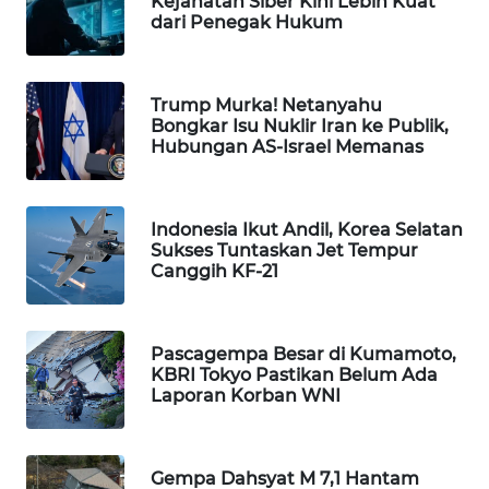
Kejahatan Siber Kini Lebih Kuat
PORTAL
dari Penegak Hukum
KONSUMEN
FORWAMKI
Trump Murka! Netanyahu
Bongkar Isu Nuklir Iran ke Publik,
Hubungan AS-Israel Memanas
ALPERKLINAS
FORJASIDA
Indonesia Ikut Andil, Korea Selatan
Sukses Tuntaskan Jet Tempur
Canggih KF-21
TAMBANG
NEWS
Pascagempa Besar di Kumamoto,
SITUNGIR
KBRI Tokyo Pastikan Belum Ada
NEWS
Laporan Korban WNI
SIDIKALANG
NEWS
Gempa Dahsyat M 7,1 Hantam