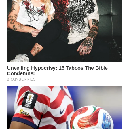
WAHANA
SPORT
WAHANA
UMKM
WAHANA
SELEB
WAHANA
PERSONA
WAHANA
OTOMOTIF
WAHANA
HEALTH