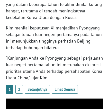
yang dalam beberapa tahun terakhir dinilai kurang
WN
hangat, terutama di tengah meningkatnya
SERAMBI
kedekatan Korea Utara dengan Rusia.
WN
Kim menilai keputusan Xi menjadikan Pyongyang
JAMBI
sebagai tujuan luar negeri pertamanya pada tahun
ini menunjukkan tingginya perhatian Beijing
WN
terhadap hubungan bilateral.
SULTRA
"Kunjungan Anda ke Pyongyang sebagai perjalanan
WN
luar negeri pertama tahun ini merupakan ekspresi
NTB
prioritas utama Anda terhadap persahabatan Korea
Utara-China," ujar Kim.
WN
SULTENG
1
2
Selanjutnya
Lihat Semua
WN
SULBAR