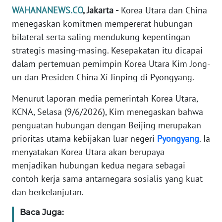
Informasi
WAHANANEWS.CO
, Jakarta -
Korea Utara dan China
menegaskan komitmen mempererat hubungan
INDEKS
bilateral serta saling mendukung kepentingan
BERITA
strategis masing-masing. Kesepakatan itu dicapai
KONTAK
dalam pertemuan pemimpin Korea Utara Kim Jong-
KAMI
un dan Presiden China Xi Jinping di Pyongyang.
Menurut laporan media pemerintah Korea Utara,
INFO
IKLAN
KCNA, Selasa (9/6/2026), Kim menegaskan bahwa
penguatan hubungan dengan Beijing merupakan
TENTANG
prioritas utama kebijakan luar negeri
Pyongyang
. Ia
KAMI
menyatakan Korea Utara akan berupaya
menjadikan hubungan kedua negara sebagai
PEDOMAN
contoh kerja sama antarnegara sosialis yang kuat
MEDIA
dan berkelanjutan.
SIBER
Baca Juga:
REDAKSI