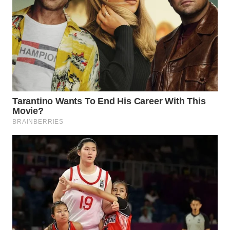
WN
MALUKU
WN
MALUT
WN
DAIRI
WN
DANAU
TOBA
WN
NIAS
WN
LANGKAT