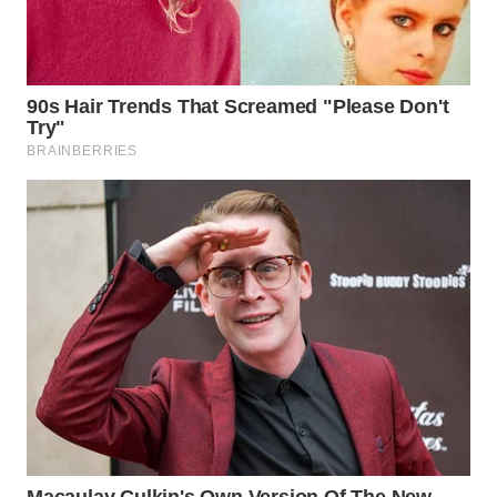
Wahana
Media
Group
WAHANA
NEWS
WAHANA
TANI
WAHANA
ADVOKAT
WAHANA
INFRASTRUKTUR
WAHANA
KONSUMEN