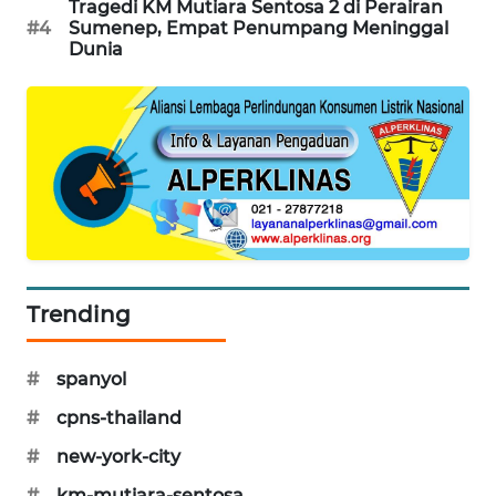
Tragedi KM Mutiara Sentosa 2 di Perairan
KARING
#4
Sumenep, Empat Penumpang Meninggal
NEWS
Dunia
JURNAL
MARITIM
HUMBANG
NEWS
GARONGGANG
NEWS
Trending
FISUELRI
ID
#
spanyol
#
cpns-thailand
ENERGI
NEWS
#
new-york-city
#
km-mutiara-sentosa