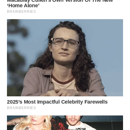
WAHANA
LISTRIK
WAHANA
TRAVEL
WAHANA
TV
WAHANANEWS
ID
WAHANANEWS
CO ID
WAHANANEWS
NET