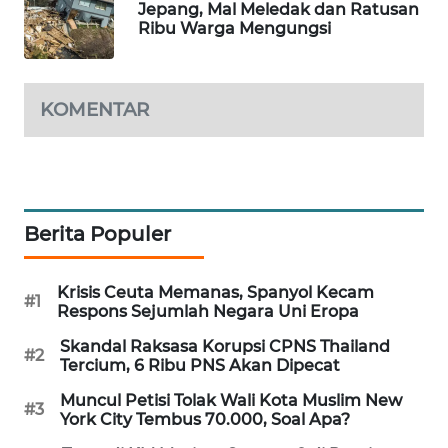
Jepang, Mal Meledak dan Ratusan
SIBARAGAS
Ribu Warga Mengungsi
NEWS
METRO
KOMENTAR
SIANTAR
NEWS
METRO
MEDAN
Berita Populer
NEWS
METRO
Krisis Ceuta Memanas, Spanyol Kecam
#1
Respons Sejumlah Negara Uni Eropa
JAKARTA
NEWS
Skandal Raksasa Korupsi CPNS Thailand
#2
Tercium, 6 Ribu PNS Akan Dipecat
KRT
Muncul Petisi Tolak Wali Kota Muslim New
NEWS
#3
York City Tembus 70.000, Soal Apa?