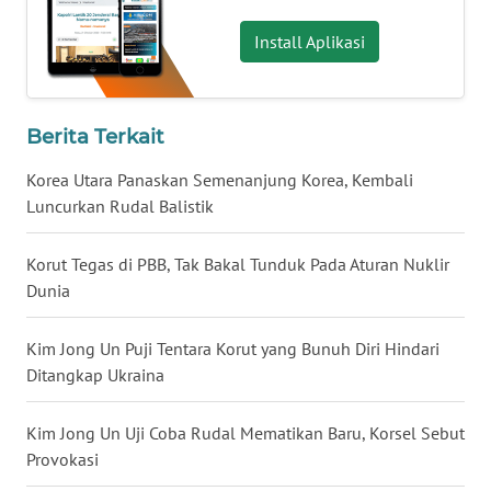
WN
Install Aplikasi
NUSANTARA
WN
JOGJA
Berita Terkait
Korea Utara Panaskan Semenanjung Korea, Kembali
WN
Luncurkan Rudal Balistik
JATIM
Korut Tegas di PBB, Tak Bakal Tunduk Pada Aturan Nuklir
WN
Dunia
BALI
Kim Jong Un Puji Tentara Korut yang Bunuh Diri Hindari
WN
Ditangkap Ukraina
KALBAR
Kim Jong Un Uji Coba Rudal Mematikan Baru, Korsel Sebut
WN
KALTENG
Provokasi