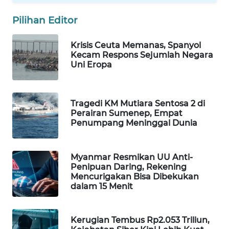
MAWAKA
Pilihan Editor
ID
Krisis Ceuta Memanas, Spanyol
Kecam Respons Sejumlah Negara
MARTABAT
Uni Eropa
NET
PLN
Tragedi KM Mutiara Sentosa 2 di
WATCH
Perairan Sumenep, Empat
Penumpang Meninggal Dunia
MKLI
Myanmar Resmikan UU Anti-
LPKKI
Penipuan Daring, Rekening
Mencurigakan Bisa Dibekukan
LKKI
dalam 15 Menit
KOPEKLIN
Kerugian Tembus Rp2.053 Triliun,