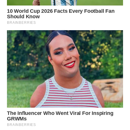
WN
INDRAMAYU
WN
KUNINGAN
WN
MAJALENGKA
WN
SUBANG
WN
SUKABUMI
WN
PURWAKARTA