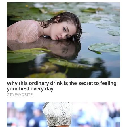
WN
PRIANGAN
TIMUR
WN
SEMARANG
WN
SOLO
WN
BOROBUDUR
WN
MADURA
WN
SURABAYA