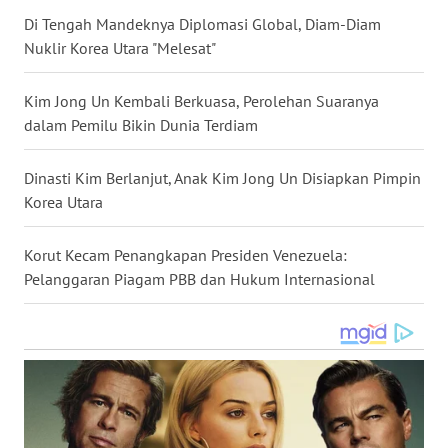
WN
Di Tengah Mandeknya Diplomasi Global, Diam-Diam
KALTARA
Nuklir Korea Utara "Melesat"
WN
Kim Jong Un Kembali Berkuasa, Perolehan Suaranya
KALSEL
dalam Pemilu Bikin Dunia Terdiam
WN
Dinasti Kim Berlanjut, Anak Kim Jong Un Disiapkan Pimpin
KALTIM
Korea Utara
WN
Korut Kecam Penangkapan Presiden Venezuela:
SULSEL
Pelanggaran Piagam PBB dan Hukum Internasional
WN
GORONTALO
WN
SULUT