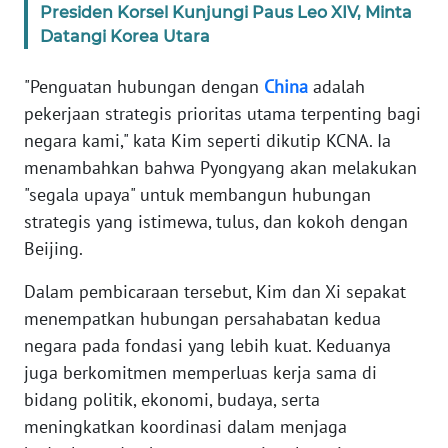
Presiden Korsel Kunjungi Paus Leo XIV, Minta
Datangi Korea Utara
KARIR
"Penguatan hubungan dengan
China
adalah
DISCLAIMER
pekerjaan strategis prioritas utama terpenting bagi
negara kami," kata Kim seperti dikutip KCNA. Ia
Wahana
menambahkan bahwa Pyongyang akan melakukan
News
Regional
"segala upaya" untuk membangun hubungan
strategis yang istimewa, tulus, dan kokoh dengan
WN
Beijing.
SUMUT
Dalam pembicaraan tersebut, Kim dan Xi sepakat
menempatkan hubungan persahabatan kedua
WN
JAKARTA
negara pada fondasi yang lebih kuat. Keduanya
juga berkomitmen memperluas kerja sama di
WN
bidang politik, ekonomi, budaya, serta
JABAR
meningkatkan koordinasi dalam menjaga