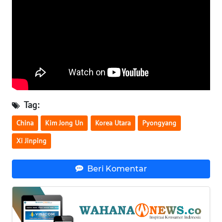
WN
BABEL
WN
SUMBAR
WN
SUMSEL
Tag:
China
Kim Jong Un
Korea Utara
Pyongyang
WN
BENGKULU
Xi Jinping
WN
Beri Komentar
LAMPUNG
WN
JATENG