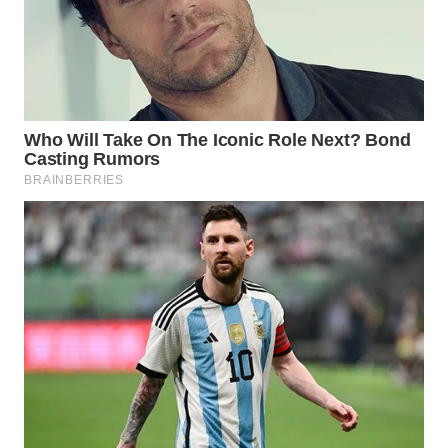
WN
SUMEDANG
WN
CIANJUR
WN
KEPULAUAN
SERIBU
WN
TANGERANG
WN
BINJAI
WN
CIREBON