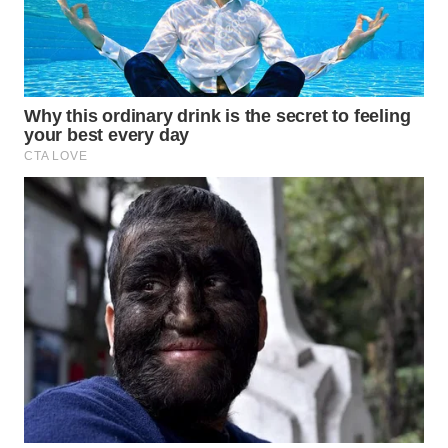
WAHANA
SPORT
WAHANA
UMKM
WAHANA
SELEB
WAHANA
PERSONA
WAHANA
OTOMOTIF
WAHANA
HEALTH