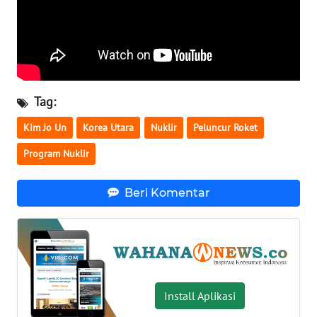
WN
BABEL
WN
SUMBAR
Tag:
WN
Kim Jo Un
Korea Utara
Nuklir
Peluncur Roket
SUMSEL
Program Nuklir
WN
BENGKULU
Beri Komentar
WN
LAMPUNG
WN
Install Aplikasi
JATENG