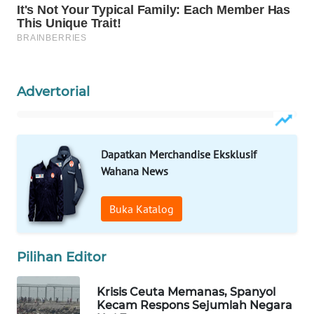
WAHANA
DESA
WISATA
LAPAK
Advertorial
WAHANA
Wahana
Network
Dapatkan Merchandise Eksklusif
Wahana News
KONSUMEN
LISTRIK
Buka Katalog
MASYARAKAT
KELISTRIKAN
Pilihan Editor
WALINKI
Krisis Ceuta Memanas, Spanyol
ID
Kecam Respons Sejumlah Negara