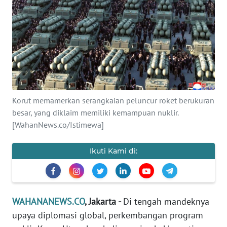
SAINS-TEKNO
KESEHATAN
INTERNASIONAL
SERBA-SERBI
Korut memamerkan serangkaian peluncur roket berukuran
besar, yang diklaim memiliki kemampuan nuklir.
PENDIDIKAN
[WahanNews.co/Istimewa]
OLAHRAGA
Ikuti Kami di:
OPINI
WAHANANEWS.CO
, Jakarta -
Di tengah mandeknya
EDITORIAL
upaya diplomasi global, perkembangan program