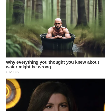
WN
INDRAMAYU
WN
KUNINGAN
WN
MAJALENGKA
WN
SUBANG
WN
SUKABUMI
WN
PURWAKARTA