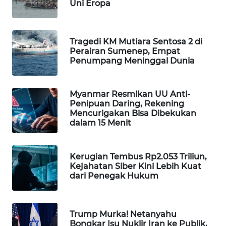
Uni Eropa
MAWAKA
ID
Tragedi KM Mutiara Sentosa 2 di
Perairan Sumenep, Empat
MARTABAT
Penumpang Meninggal Dunia
NET
PLN
Myanmar Resmikan UU Anti-
WATCH
Penipuan Daring, Rekening
Mencurigakan Bisa Dibekukan
dalam 15 Menit
MKLI
LPKKI
Kerugian Tembus Rp2.053 Triliun,
Kejahatan Siber Kini Lebih Kuat
dari Penegak Hukum
LKKI
KOPEKLIN
Trump Murka! Netanyahu
Bongkar Isu Nuklir Iran ke Publik,