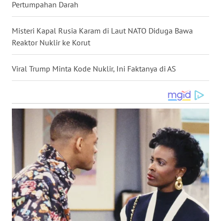
Pertumpahan Darah
WN
KALTARA
Misteri Kapal Rusia Karam di Laut NATO Diduga Bawa
Reaktor Nuklir ke Korut
WN
KALSEL
Viral Trump Minta Kode Nuklir, Ini Faktanya di AS
WN
KALTIM
WN
SULSEL
WN
GORONTALO
WN
SULUT