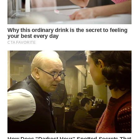
WN
BOGOR
WN
DEPOK
WN
TAPANULI
UTARA
WN
SAMOSIR
WN
PADANG
LAWAS