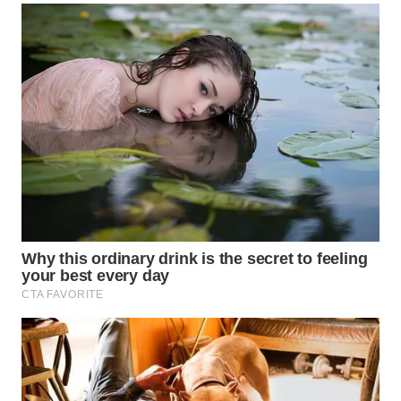
WN
TAPANULI
SELATAN
WN
TANJUNG
LESUNG
WN
KARO
WN
SIMALUNGUN
WN
LABUHANBATU
WN