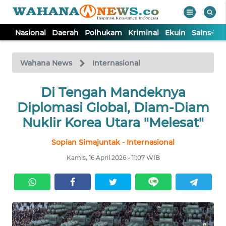
Nasional
Daerah
Polhukam
Kriminal
Ekuin
Sains-Te
WAHANA
Tutup
TV
Wahana News
Internasional
NASIONAL
Di Tengah Mandeknya
Diplomasi Global, Diam-Diam
DAERAH
Nuklir Korea Utara "Melesat"
Sopian Simajuntak - Internasional
POLHUKAM
Kamis, 16 April 2026 - 11:07 WIB
KRIMINAL
EKUIN