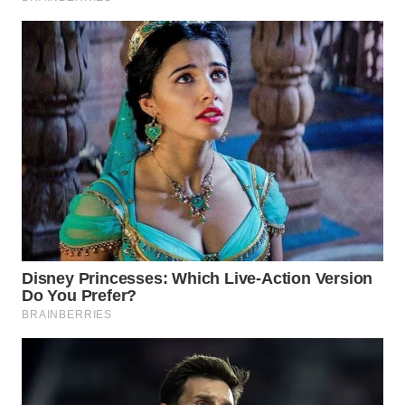
Wahana
Media
Group
WAHANA
NEWS
WAHANA
TANI
WAHANA
ADVOKAT
WAHANA
INFRASTRUKTUR
WAHANA
KONSUMEN