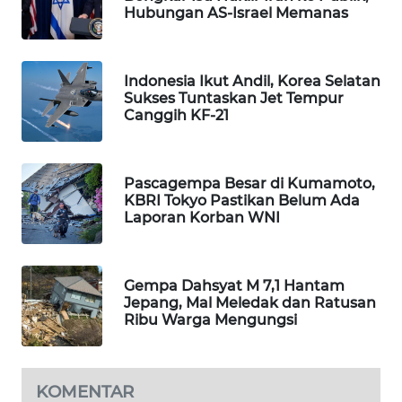
Hubungan AS-Israel Memanas
PORTAL
KONSUMEN
Indonesia Ikut Andil, Korea Selatan
FORWAMKI
Sukses Tuntaskan Jet Tempur
Canggih KF-21
ALPERKLINAS
FORJASIDA
Pascagempa Besar di Kumamoto,
KBRI Tokyo Pastikan Belum Ada
Laporan Korban WNI
TAMBANG
NEWS
Gempa Dahsyat M 7,1 Hantam
SITUNGIR
Jepang, Mal Meledak dan Ratusan
NEWS
Ribu Warga Mengungsi
SIDIKALANG
NEWS
KOMENTAR