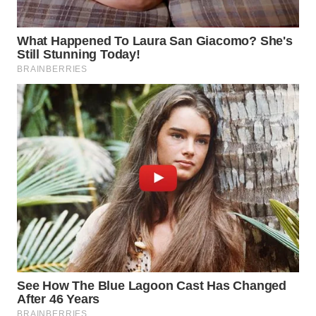
WN
NATUNA
WN
BINTAN
WN
MANDALIKA
WN
LIKUPANG
WN
LABUANBAJO
WN
BORNEO