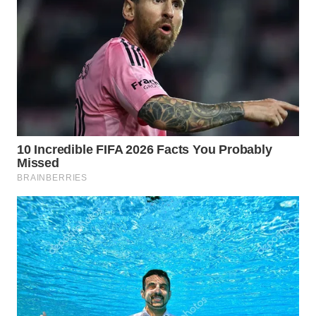
WAHANA
LISTRIK
WAHANA
TRAVEL
WAHANA
TV
WAHANANEWS
ID
WAHANANEWS
CO ID
WAHANANEWS
NET