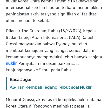
nuklir Korea Utara kembali memicu kekhawatiran
Informasi
internasional setelah laporan terbaru menunjukkan
INDEKS
peningkatan aktivitas yang signifikan di fasilitas
BERITA
utama negara tersebut.
KONTAK
Dilansir The Guardian, Rabu (15/4/2026), Kepala
KAMI
Badan Energi Atom Internasional (IAEA) Rafael
Grossi menyatakan bahwa Pyongyang telah
INFO
membuat kemajuan yang "sangat serius" dalam
IKLAN
kemampuannya memproduksi lebih banyak senjata
nuklir
. Pernyataan ini disampaikan saat
TENTANG
kunjungannya ke Seoul pada Rabu.
KAMI
Baca Juga:
PEDOMAN
AS-Iran Kembali Tegang, Ribut soal Nuklir
MEDIA
SIBER
Menurut Grossi, aktivitas di kompleks nuklir utama
Korea Utara di Yongbyon meningkat pesat. Ia
REDAKSI