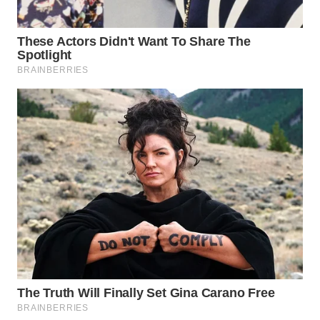
WN
MALUKU
WN
MALUT
WN
DAIRI
WN
DANAU
TOBA
WN
NIAS
WN
LANGKAT