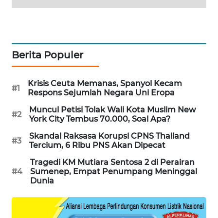
SIBARAGAS
NEWS
METRO
Berita Populer
SIANTAR
NEWS
Krisis Ceuta Memanas, Spanyol Kecam
#1
Respons Sejumlah Negara Uni Eropa
METRO
MEDAN
Muncul Petisi Tolak Wali Kota Muslim New
#2
NEWS
York City Tembus 70.000, Soal Apa?
Skandal Raksasa Korupsi CPNS Thailand
#3
METRO
Tercium, 6 Ribu PNS Akan Dipecat
JAKARTA
NEWS
Tragedi KM Mutiara Sentosa 2 di Perairan
#4
Sumenep, Empat Penumpang Meninggal
Dunia
KRT
NEWS