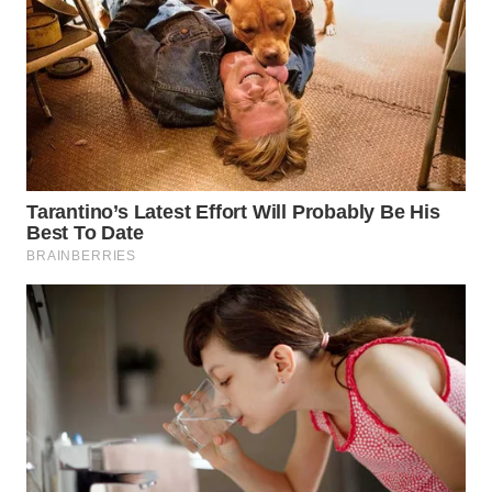
TAPANULI
TENGAH
WN DELI
SERDANG
WN
TEBING
TINGGI
WN
PAKPAK
WN
KARAWANG
WN
BEKASI