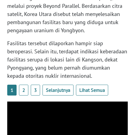
melalui proyek Beyond Parallel. Berdasarkan citra
WN
satelit, Korea Utara disebut telah menyelesaikan
SERAMBI
pembangunan fasilitas baru yang diduga untuk
pengayaan uranium di Yongbyon.
WN
JAMBI
Fasilitas tersebut dilaporkan hampir siap
beroperasi. Selain itu, terdapat indikasi keberadaan
WN
fasilitas serupa di lokasi lain di Kangson, dekat
SULTRA
Pyongyang, yang belum pernah diumumkan
kepada otoritas nuklir internasional.
WN
NTB
1
2
3
Selanjutnya
Lihat Semua
WN
SULTENG
WN
SULBAR