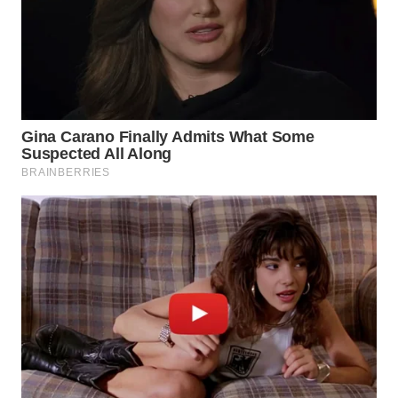
WN
PRIANGAN
TIMUR
WN
SEMARANG
WN
SOLO
WN
BOROBUDUR
WN
MADURA
WN
SURABAYA