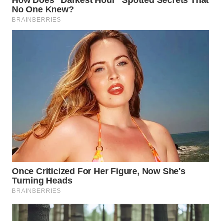
WN
SUMEDANG
WN
CIANJUR
WN
KEPULAUAN
SERIBU
WN
TANGERANG
WN
BINJAI
WN
CIREBON