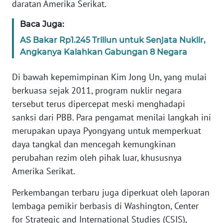
daratan Amerika Serikat.
WN
BANTEN
Baca Juga:
AS Bakar Rp1.245 Triliun untuk Senjata Nuklir,
WN
Angkanya Kalahkan Gabungan 8 Negara
NTT
Di bawah kepemimpinan Kim Jong Un, yang mulai
WN
berkuasa sejak 2011, program nuklir negara
KEPRI
tersebut terus dipercepat meski menghadapi
sanksi dari PBB. Para pengamat menilai langkah ini
WN
PAPUA
merupakan upaya Pyongyang untuk memperkuat
daya tangkal dan mencegah kemungkinan
WN
perubahan rezim oleh pihak luar, khususnya
PAPUA
Amerika Serikat.
BARAT
Perkembangan terbaru juga diperkuat oleh laporan
WN
lembaga pemikir berbasis di Washington, Center
RIAU
for Strategic and International Studies (CSIS),