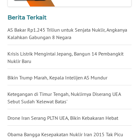
WN
NUSANTARA
Berita Terkait
AS Bakar Rp1.245 Triliun untuk Senjata Nuklir, Angkanya
WN
Kalahkan Gabungan 8 Negara
JOGJA
Krisis Listrik Mengintai Jepang, Bangun 14 Pembangkit
WN
JATIM
Nuklir Baru
WN
Bikin Trump Marah, Kepala Intelijen AS Mundur
BALI
Ketegangan di Timur Tengah, Nuklirnya Diserang UEA
WN
Sebut Sudah 'Kelewat Batas'
KALBAR
Drone Iran Serang PLTN UEA, Bikin Kebakaran Hebat
WN
KALTENG
Obama Bangga Kesepakatan Nuklir Iran 2015 Tak Picu