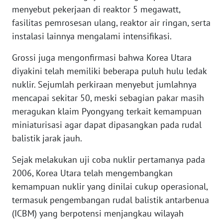
menyebut pekerjaan di reaktor 5 megawatt,
fasilitas pemrosesan ulang, reaktor air ringan, serta
KARIR
instalasi lainnya mengalami intensifikasi.
DISCLAIMER
Grossi juga mengonfirmasi bahwa Korea Utara
diyakini telah memiliki beberapa puluh hulu ledak
Wahana
nuklir. Sejumlah perkiraan menyebut jumlahnya
News
Regional
mencapai sekitar 50, meski sebagian pakar masih
meragukan klaim Pyongyang terkait kemampuan
WN
miniaturisasi agar dapat dipasangkan pada rudal
SUMUT
balistik jarak jauh.
WN
Sejak melakukan uji coba nuklir pertamanya pada
JAKARTA
2006, Korea Utara telah mengembangkan
kemampuan nuklir yang dinilai cukup operasional,
WN
termasuk pengembangan rudal balistik antarbenua
JABAR
(ICBM) yang berpotensi menjangkau wilayah