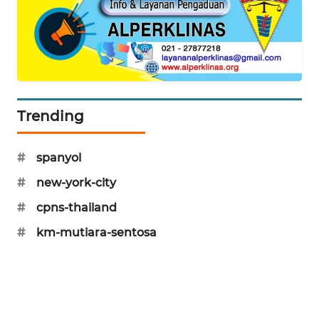
KARING
NEWS
JURNAL
MARITIM
HUMBANG
Trending
NEWS
#
spanyol
GARONGGANG
NEWS
#
new-york-city
#
cpns-thailand
FISUELRI
#
km-mutiara-sentosa
ID
ENERGI
NEWS