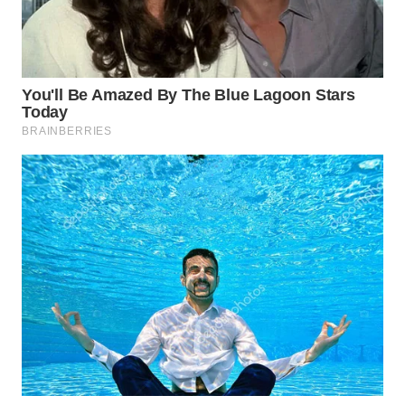
WN
TAPANULI
SELATAN
WN
TANJUNG
LESUNG
WN
KARO
WN
SIMALUNGUN
WN
LABUHANBATU
WN