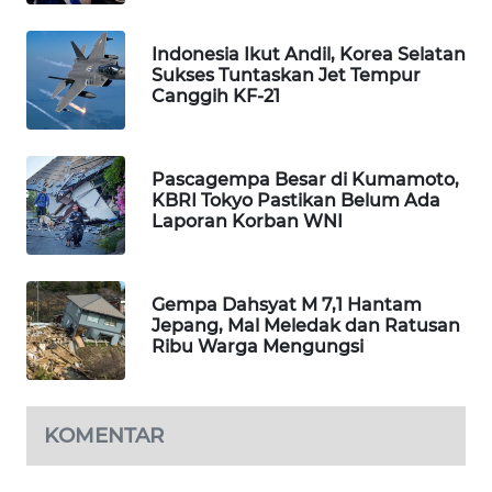
MAWAKA
Indonesia Ikut Andil, Korea Selatan
ID
Sukses Tuntaskan Jet Tempur
Canggih KF-21
MARTABAT
NET
Pascagempa Besar di Kumamoto,
PLN
KBRI Tokyo Pastikan Belum Ada
Laporan Korban WNI
WATCH
MKLI
Gempa Dahsyat M 7,1 Hantam
Jepang, Mal Meledak dan Ratusan
LPKKI
Ribu Warga Mengungsi
LKKI
KOMENTAR
KOPEKLIN