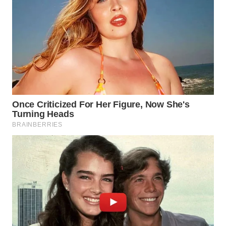
WN
MALUKU
WN
MALUT
WN
DAIRI
WN
DANAU
TOBA
WN
NIAS
WN
LANGKAT