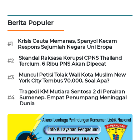
PORTAL
KONSUMEN
Berita Populer
FORWAMKI
Krisis Ceuta Memanas, Spanyol Kecam
#1
ALPERKLINAS
Respons Sejumlah Negara Uni Eropa
Skandal Raksasa Korupsi CPNS Thailand
#2
FORJASIDA
Tercium, 6 Ribu PNS Akan Dipecat
Muncul Petisi Tolak Wali Kota Muslim New
#3
TAMBANG
York City Tembus 70.000, Soal Apa?
NEWS
Tragedi KM Mutiara Sentosa 2 di Perairan
#4
Sumenep, Empat Penumpang Meninggal
SITUNGIR
Dunia
NEWS
SIDIKALANG
NEWS