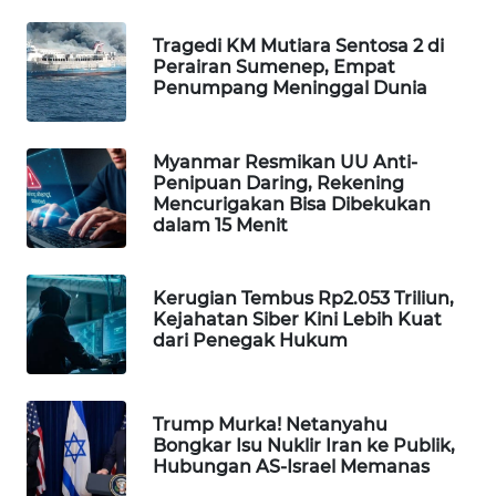
WAHANA
Tragedi KM Mutiara Sentosa 2 di
DESA
Perairan Sumenep, Empat
WISATA
Penumpang Meninggal Dunia
LAPAK
WAHANA
Myanmar Resmikan UU Anti-
Penipuan Daring, Rekening
Mencurigakan Bisa Dibekukan
Wahana
dalam 15 Menit
Network
KONSUMEN
Kerugian Tembus Rp2.053 Triliun,
LISTRIK
Kejahatan Siber Kini Lebih Kuat
dari Penegak Hukum
MASYARAKAT
KELISTRIKAN
Trump Murka! Netanyahu
Bongkar Isu Nuklir Iran ke Publik,
WALINKI
Hubungan AS-Israel Memanas
ID