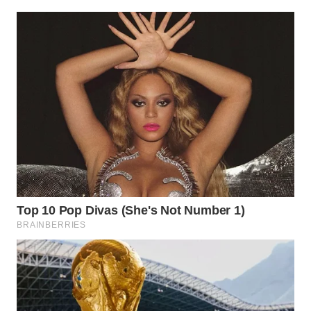
WN
PRIANGAN
TIMUR
WN
SEMARANG
WN
SOLO
WN
BOROBUDUR
WN
MADURA
WN
SURABAYA