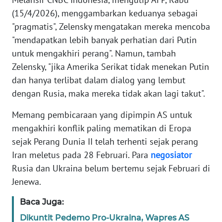
(15/4/2026), menggambarkan keduanya sebagai
KARIR
"pragmatis", Zelensky mengatakan mereka mencoba
"mendapatkan lebih banyak perhatian dari Putin
DISCLAIMER
untuk mengakhiri perang". Namun, tambah
Zelensky, "jika Amerika Serikat tidak menekan Putin
Wahana
dan hanya terlibat dalam dialog yang lembut
News
dengan Rusia, maka mereka tidak akan lagi takut".
Regional
Memang pembicaraan yang dipimpin AS untuk
WN
mengakhiri konflik paling mematikan di Eropa
SUMUT
sejak Perang Dunia II telah terhenti sejak perang
Iran meletus pada 28 Februari. Para
negosiator
WN
JAKARTA
Rusia dan Ukraina belum bertemu sejak Februari di
Jenewa.
WN
Baca Juga:
JABAR
Dikuntit Pedemo Pro-Ukraina, Wapres AS