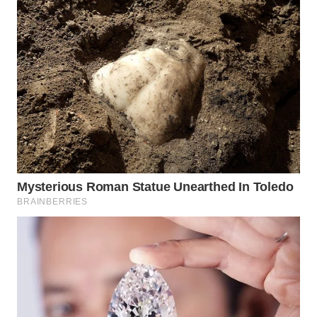
WN
BOGOR
WN
DEPOK
WN
TAPANULI
UTARA
WN
SAMOSIR
WN
PADANG
LAWAS