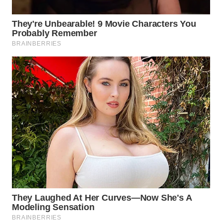
WN
INDRAMAYU
WN
KUNINGAN
WN
MAJALENGKA
WN
SUBANG
WN
SUKABUMI
WN
PURWAKARTA