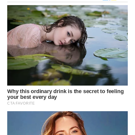
WN
KALTARA
WN
KALSEL
WN
KALTIM
WN
SULSEL
WN
GORONTALO
WN
SULUT