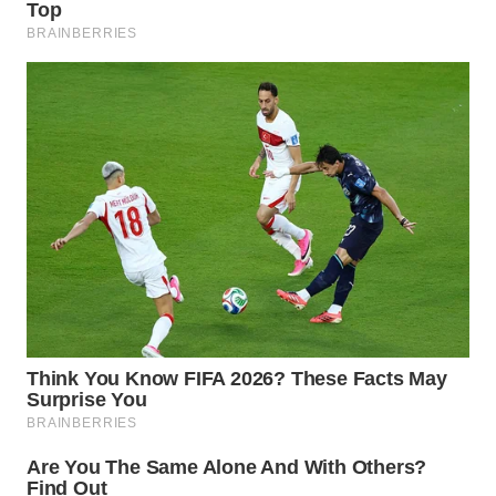
WAHANA
LISTRIK
WAHANA
TRAVEL
WAHANA
TV
WAHANANEWS
ID
WAHANANEWS
CO ID
WAHANANEWS
NET