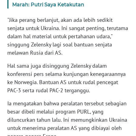
Marah: Putri Saya Ketakutan
WN
BANTEN
"Jika perang berlanjut, akan ada lebih sedikit
WN
senjata untuk Ukraina. Ini sangat penting, terutama
NTT
dalam hal material untuk pertahanan udara,"
singgung Zelensky lagi soal bantuan senjata
WN
melawan Rusia dari AS.
KEPRI
Hal sama juga disinggung Zelensky dalam
WN
konferensi pers selama kunjungan kenegaraannya
PAPUA
ke Norwegia. Bantuan AS untuk rudal pencegat
PAC-3 serta rudal PAC-2 terganggu.
WN
PAPUA
Ia mengatakan bahwa peralatan tersebut sebagian
BARAT
besar dibeli melalui program PURL, yang
diluncurkan tahun lalu. Ini memungkinkan Ukraina
WN
untuk menerima peralatan AS yang dibiayai oleh
RIAU