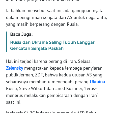
Informasi
Ia bahkan menyebut saat ini, ada gangguan nyata
INDEKS
dalam pengiriman senjata dari AS untuk negara itu,
BERITA
yang masih berperang dengan Rusia.
KONTAK
Baca Juga:
KAMI
Rusia dan Ukraina Saling Tuduh Langgar
Gencatan Senjata Paskah
INFO
IKLAN
Hal ini terjadi karena perang di Iran. Selasa,
Zelensky
mengatakan kepada lembaga penyiaran
TENTANG
KAMI
publik Jerman, ZDF, bahwa kedua utusan AS yang
seharusnya membantu menengahi perang
Ukraina
-
PEDOMAN
Rusia, Steve Witkoff dan Jared Kushner, "terus-
MEDIA
menerus melakukan pembicaraan dengan Iran"
SIBER
saat ini.
REDAKSI
Melansir CNBC Indonesia, mengutip AFP, Rabu