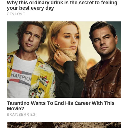
TAPANULI
TENGAH
WN DELI
SERDANG
WN
TEBING
TINGGI
WN
PAKPAK
WN
KARAWANG
WN
BEKASI