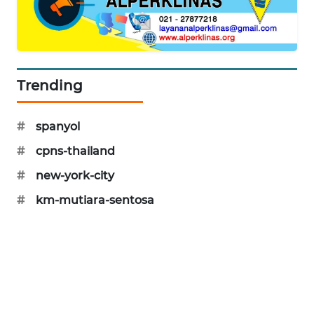
SIBARAGAS
NEWS
METRO
Trending
SIANTAR
NEWS
#
spanyol
METRO
#
cpns-thailand
MEDAN
NEWS
#
new-york-city
#
km-mutiara-sentosa
METRO
JAKARTA
NEWS
KRT
NEWS