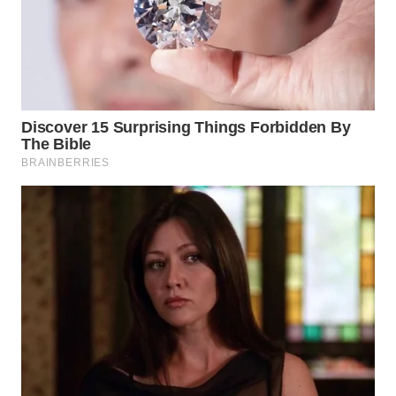
WN
SUMEDANG
WN
CIANJUR
WN
KEPULAUAN
SERIBU
WN
TANGERANG
WN
BINJAI
WN
CIREBON