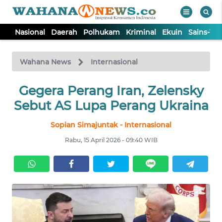
Nasional
Daerah
Polhukam
Kriminal
Ekuin
Sains-Te
WAHANA
Tutup
TV
Wahana News
Internasional
NASIONAL
Gegera Perang Iran, Zelensky
Sebut AS Lupa Perang Ukraina
DAERAH
Sopian Simajuntak - Internasional
Rabu, 15 April 2026 - 09:40 WIB
POLHUKAM
KRIMINAL
EKUIN