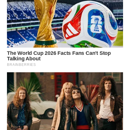
WN
NATUNA
WN
BINTAN
WN
MANDALIKA
WN
LIKUPANG
WN
LABUANBAJO
WN
BORNEO