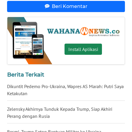
Beri Komentar
WN
BABEL
WN
SUMBAR
Install Aplikasi
WN
SUMSEL
WN
Berita Terkait
BENGKULU
Dikuntit Pedemo Pro-Ukraina, Wapres AS Marah: Putri Saya
Ketakutan
WN
LAMPUNG
Zelensky Akhirnya Tunduk Kepada Trump, Siap Akhiri
Perang dengan Rusia
WN
JATENG
Resmi, Trump Setop Bantuan Militer ke Ukraina