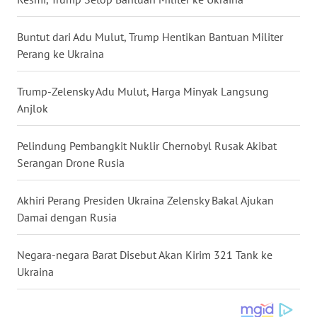
WN
NUSANTARA
Buntut dari Adu Mulut, Trump Hentikan Bantuan Militer
Perang ke Ukraina
WN
JOGJA
Trump-Zelensky Adu Mulut, Harga Minyak Langsung
Anjlok
WN
JATIM
Pelindung Pembangkit Nuklir Chernobyl Rusak Akibat
Serangan Drone Rusia
WN
BALI
Akhiri Perang Presiden Ukraina Zelensky Bakal Ajukan
Damai dengan Rusia
WN
KALBAR
Negara-negara Barat Disebut Akan Kirim 321 Tank ke
Ukraina
WN
KALTENG