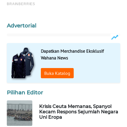
WAHANA
SPORT
Advertorial
WAHANA
UMKM
WAHANA
Dapatkan Merchandise Eksklusif
SELEB
Wahana News
WAHANA
Buka Katalog
PERSONA
WAHANA
Pilihan Editor
OTOMOTIF
Krisis Ceuta Memanas, Spanyol
Kecam Respons Sejumlah Negara
WAHANA
Uni Eropa
HEALTH