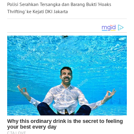
Polisi Serahkan Tersangka dan Barang Bukti 'Hoaks
WN
Thrifting' ke Kejati DKI Jakarta
NUSANTARA
WN
JOGJA
WN
JATIM
WN
BALI
WN
KALBAR
WN
KALTENG