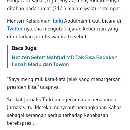
Pengacara Kabas, Ugur Poyraz, menyebut kliennya
ditahan pada Jumat (21/1) malam waktu setempat.
KARIR
Menteri Kehakiman
Turki
Abdulhamit Gul, bicara di
Twitter
-nya. Dia mengutuk ujaran kebencian yang
DISCLAIMER
dilontarkan jurnilis wanita tersebut.
Wahana
Baca Juga:
News
Regional
Netizen Sebut Mahfud MD Tak Bisa Bedakan
Lebah Madu dan Tawon
WN
SUMUT
"Saya mengutuk kata-kata jelek yang menargetkan
presiden kita," ucapnya.
WN
JAKARTA
Serikat jurnalis Turki mengecam atas penahanan
jurnakis itu. Mereka menyebut penangkapan Kabas
WN
sebagai serangan serius terhadap kebebasan
JABAR
berekspresi.