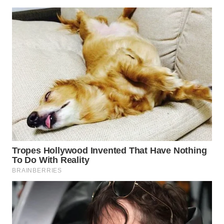
WN
SUMEDANG
WN
CIANJUR
WN
KEPULAUAN
SERIBU
WN
TANGERANG
WN
BINJAI
WN
CIREBON