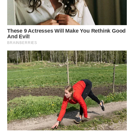
WN
PRIANGAN
TIMUR
WN
SEMARANG
WN
SOLO
WN
BOROBUDUR
WN
MADURA
WN
SURABAYA