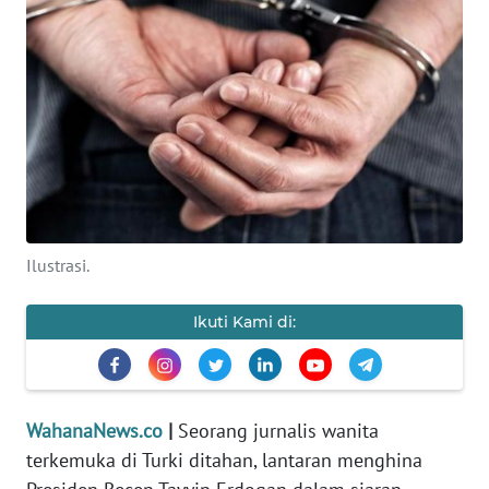
SAINS-TEKNO
KESEHATAN
INTERNASIONAL
SERBA-SERBI
PENDIDIKAN
Ilustrasi.
OLAHRAGA
Ikuti Kami di:
OPINI
WahanaNews.co
|
Seorang jurnalis wanita
EDITORIAL
terkemuka di Turki ditahan, lantaran menghina