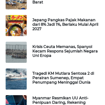
Barat
WAHANA
SPORT
Jepang Pangkas Pajak Makanan
WAHANA
dari 8% Jadi 1%, Berlaku Mulai April
UMKM
2027
WAHANA
SELEB
Krisis Ceuta Memanas, Spanyol
Kecam Respons Sejumlah Negara
Uni Eropa
WAHANA
PERSONA
Tragedi KM Mutiara Sentosa 2 di
WAHANA
Perairan Sumenep, Empat
OTOMOTIF
Penumpang Meninggal Dunia
WAHANA
HEALTH
Myanmar Resmikan UU Anti-
Penipuan Daring, Rekening