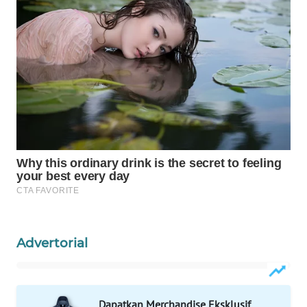
Wahana
Media
Group
WAHANA
NEWS
WAHANA
TANI
WAHANA
ADVOKAT
WAHANA
INFRASTRUKTUR
Advertorial
WAHANA
KONSUMEN
Dapatkan Merchandise Eksklusif