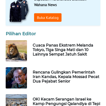
Wahana News
WAHANA
LISTRIK
Buka Katalog
WAHANA
TRAVEL
Pilihan Editor
WAHANA
Cuaca Panas Ekstrem Melanda
TV
Tokyo, Tiga Singa Mati dan 10
Lainnya Sempat Jatuh Sakit
WAHANANEWS
ID
Rencana Gulingkan Pemerintah
Iran Kandas, Kepala Mossad Pecat
WAHANANEWS
Dua Pejabat Senior
CO ID
WAHANANEWS
OKI Kecam Serangan Israel ke
NET
Kamp Pengungsi Qalandiya di Tepi