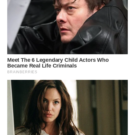
WN
INDRAMAYU
WN
KUNINGAN
WN
MAJALENGKA
WN
SUBANG
WN
SUKABUMI
WN
PURWAKARTA