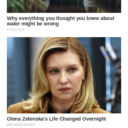
WN
BOGOR
WN
DEPOK
WN
TAPANULI
UTARA
WN
SAMOSIR
WN
PADANG
LAWAS