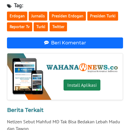
Tag:
WN
SERAMBI
Erdogan
Jurnalis
Presiden Erdogan
Presiden Turki
Reporter Tv
Turki
Twitter
WN
JAMBI
Beri Komentar
WN
SULTRA
WN
NTB
Install Aplikasi
WN
SULTENG
Berita Terkait
WN
Netizen Sebut Mahfud MD Tak Bisa Bedakan Lebah Madu
SULBAR
dan Tawon