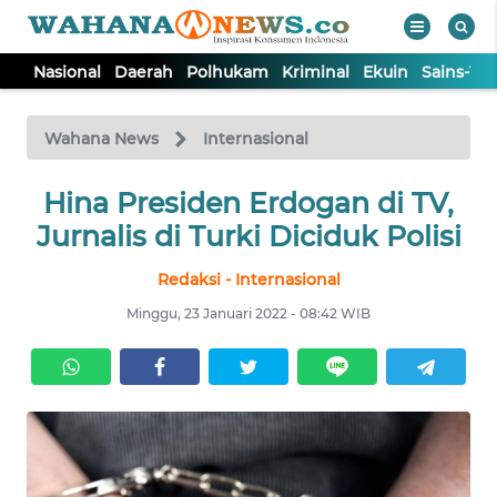
Nasional
Daerah
Polhukam
Kriminal
Ekuin
Sains-Te
WAHANA
Tutup
TV
Wahana News
Internasional
NASIONAL
Hina Presiden Erdogan di TV,
Jurnalis di Turki Diciduk Polisi
DAERAH
Redaksi - Internasional
Minggu, 23 Januari 2022 - 08:42 WIB
POLHUKAM
KRIMINAL
EKUIN