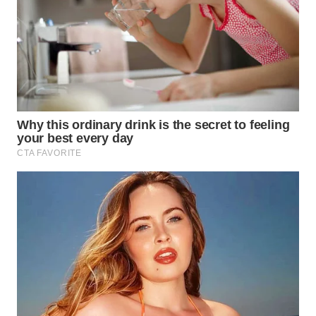
WN
TAPANULI
SELATAN
WN
TANJUNG
LESUNG
WN
KARO
WN
SIMALUNGUN
WN
LABUHANBATU
WN