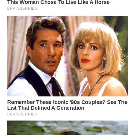
WN
NATUNA
WN
BINTAN
WN
MANDALIKA
WN
LIKUPANG
WN
LABUANBAJO
WN
BORNEO