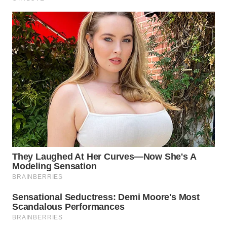
WN
KALTARA
WN
KALSEL
WN
KALTIM
WN
SULSEL
WN
GORONTALO
WN
SULUT