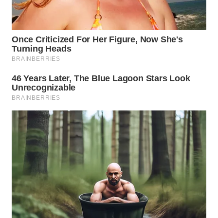
TAPANULI
TENGAH
WN DELI
SERDANG
WN
TEBING
TINGGI
WN
PAKPAK
WN
KARAWANG
WN
BEKASI