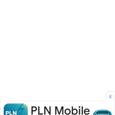
SONYA
ASA
NEWS
X