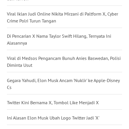
WN
Viral Iklan Judi Online Nikita Mirzani di Paltform X, Cyber
BABEL
Crime Polri Turun Tangan
WN
SUMBAR
Di Pencarian X Nama Taylor Swift Hilang, Ternyata Ini
Alasannya
WN
SUMSEL
Viral di Medsos Pengancam Bunuh Anies Baswedan, Polisi
Diminta Usut
WN
BENGKULU
Gegara Yahudi, Elon Musk Ancam 'Nuklir' ke Apple-Disney
Cs
WN
LAMPUNG
Twitter Kini Bernama X, Tombol Like Menjadi X
WN
Ini Alasan Elon Musk Ubah Logo Twitter Jadi 'X'
JATENG