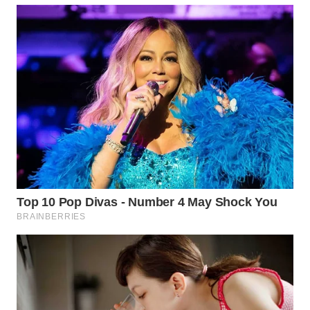
WN
MALUKU
WN
MALUT
WN
DAIRI
WN
DANAU
TOBA
WN
NIAS
WN
LANGKAT