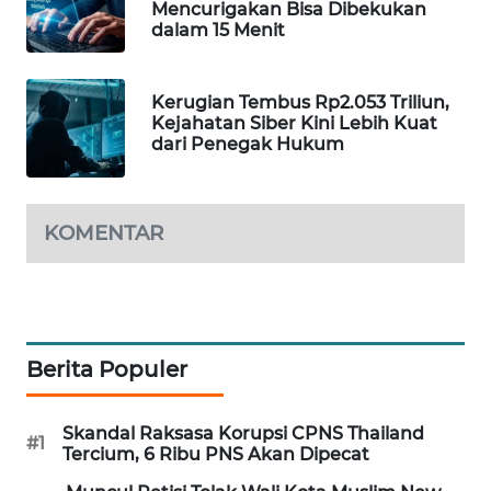
Mencurigakan Bisa Dibekukan
WAHANA
dalam 15 Menit
DESA
WISATA
Kerugian Tembus Rp2.053 Triliun,
Kejahatan Siber Kini Lebih Kuat
LAPAK
dari Penegak Hukum
WAHANA
Wahana
Network
KOMENTAR
KONSUMEN
LISTRIK
Berita Populer
MASYARAKAT
KELISTRIKAN
Skandal Raksasa Korupsi CPNS Thailand
#1
WALINKI
Tercium, 6 Ribu PNS Akan Dipecat
ID