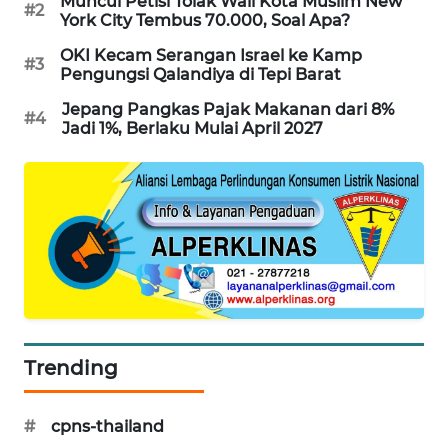
Muncul Petisi Tolak Wali Kota Muslim New
#2
York City Tembus 70.000, Soal Apa?
MAWAKA
OKI Kecam Serangan Israel ke Kamp
ID
#3
Pengungsi Qalandiya di Tepi Barat
MARTABAT
Jepang Pangkas Pajak Makanan dari 8%
#4
Jadi 1%, Berlaku Mulai April 2027
NET
PLN
WATCH
MKLI
LPKKI
LKKI
Trending
KOPEKLIN
#
cpns-thailand