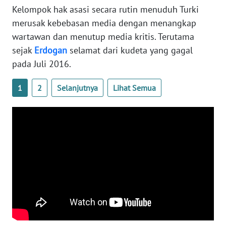
WN
Kelompok hak asasi secara rutin menuduh Turki
BANTEN
merusak kebebasan media dengan menangkap
wartawan dan menutup media kritis. Terutama
WN
sejak
Erdogan
selamat dari kudeta yang gagal
NTT
pada Juli 2016.
WN
1
2
Selanjutnya
Lihat Semua
KEPRI
WN
PAPUA
WN
PAPUA
BARAT
WN
RIAU