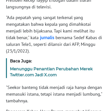
Presiden Recep Tayyip Erdogan dalam siaran
Informasi
langsungnya di televisi.
INDEKS
"Ada pepatah yang sangat terkenal yang
BERITA
mengatakan bahwa kepala yang dimahkotai
menjadi lebih bijaksana. Tapi kami melihat itu
KONTAK
KAMI
tidak benar," kata
jurnalis
bernama Sedef Kabas di
saluran Tele1, seperti dilansir dari AFP, Minggu
INFO
(23/1/2022).
IKLAN
Baca Juga:
TENTANG
Menunggu Penantian Perubahan Merek
KAMI
Twitter.com Jadi X.com
PEDOMAN
"Seekor banteng tidak menjadi raja hanya dengan
MEDIA
memasuki istana, tetapi istana menjadi lumbung,"
SIBER
tambahnya.
REDAKSI