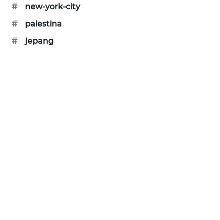
#
new-york-city
PORTAL
KONSUMEN
#
palestina
#
jepang
FORWAMKI
ALPERKLINAS
FORJASIDA
TAMBANG
NEWS
SITUNGIR
NEWS
SIDIKALANG
NEWS