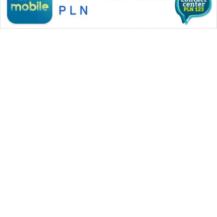
WAHANA MEDIA GROUP
|
|
|
WAHANA NEWS co
WAHANA TANI
WAHANA ADVOKAT
|
|
WAHANA INFRASTRUKTUR
WAHANA KONSUMEN
|
|
|
WAHANA LISTRIK
WAHANA TRAVEL
WAHANA TV
|
|
|
WAHANANEWS id
WAHANANEWS CO ID
WAHANANEWS NET
|
|
|
WAHANA SPORT ID
Wahana UMKM
Wahana Seleb
|
|
|
Wahana Persona
Wahana Otomotif
Wahana Health