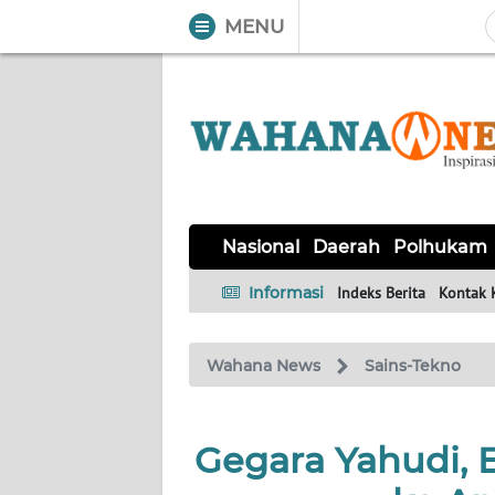
MENU
WAHANA
Tutup
TV
NASIONAL
DAERAH
POLHUKAM
KRIMINAL
EKUIN
SAINS-
KESEHATAN
INTERNASIONAL
Nasional
Daerah
Polhukam
TEKNO
Informasi
Indeks Berita
Kontak 
SERBA-
PENDIDIKAN
OLAHRAGA
OPINI
SERBI
Wahana News
Sains-Tekno
EDITORIAL
Gegara Yahudi, 
Informasi