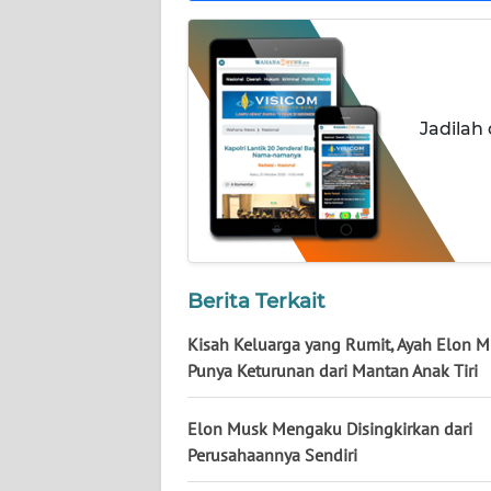
NUSANTARA
WN
JOGJA
Jadilah
WN
JATIM
WN
BALI
Berita Terkait
WN
KALBAR
Kisah Keluarga yang Rumit, Ayah Elon 
Punya Keturunan dari Mantan Anak Tiri
WN
KALTENG
Elon Musk Mengaku Disingkirkan dari
Perusahaannya Sendiri
WN