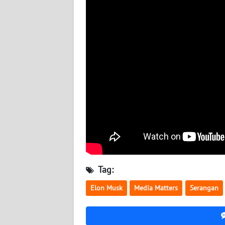
BABEL
WN
SUMBAR
WN
SUMSEL
WN
BENGKULU
WN
LAMPUNG
Tag:
WN
Elon Musk
Media Matters
Serangan
JATENG
WN