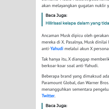
akan melayangkan gugatan nuklir ya
WN
Baca Juga:
NTT
Hilirisasi kelapa dalam yang t
WN
Ancaman Musk dipicu oleh gerakan
KEPRI
mereka di X. Pasalnya, Musk dinil
anti-
Yahudi
melalui akun X persona
WN
PAPUA
Tak hanya itu, X dianggap memberi
berkoar-koar soal anti-Yahudi.
WN
PAPUA
Beberapa brand yang dimaksud adala
BARAT
Paramount Global, dan Warner Bros
menangguhkan sementara pengeluar
WN
RIAU
Twitter
.
Baca Juga:
WN