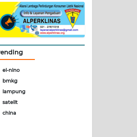
rending
el-nino
bmkg
lampung
satelit
china