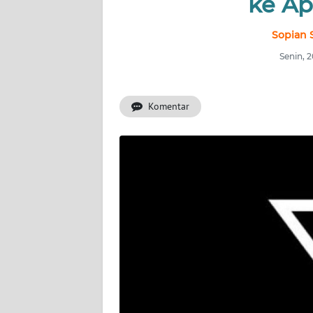
ke Ap
INDEKS
BERITA
Sopian 
Senin, 
KONTAK
KAMI
Komentar
INFO
IKLAN
TENTANG
KAMI
PEDOMAN
MEDIA
SIBER
REDAKSI