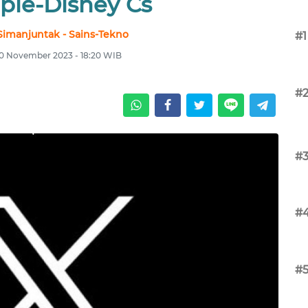
ple-Disney Cs
Simanjuntak - Sains-Tekno
#1
20 November 2023 - 18:20 WIB
#
#
#
#