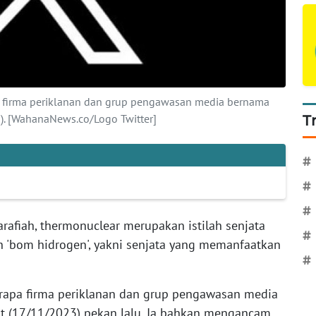
firma periklanan dan grup pengawasan media bernama
3). [WahanaNews.co/Logo Twitter]
T
#
#
#
arafiah, thermonuclear merupakan istilah senjata
#
lah 'bom hidrogen', yakni senjata yang memanfaatkan
#
apa firma periklanan dan grup pengawasan media
at (17/11/2023) pekan lalu. Ia bahkan mengancam