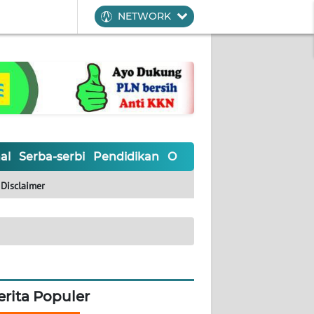
NETWORK
al
Serba-serbi
Pendidikan
Olahraga
Opini
Editoria
Disclaimer
erita Populer