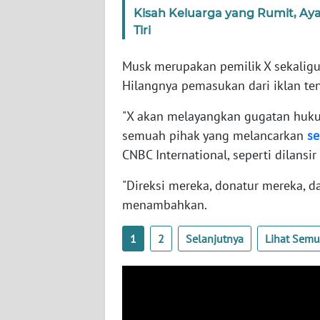
SERAMBI
Kisah Keluarga yang Rumit, Ay
Tiri
WN
JAMBI
Musk merupakan pemilik X sekaligus
Hilangnya pemasukan dari iklan te
WN
"X akan melayangkan gugatan huku
SULTRA
semuah pihak yang melancarkan
se
CNBC International, seperti dilansi
WN
NTB
"Direksi mereka, donatur mereka, 
menambahkan.
WN
SULTENG
1
2
Selanjutnya
Lihat Sem
WN
SULBAR
WN