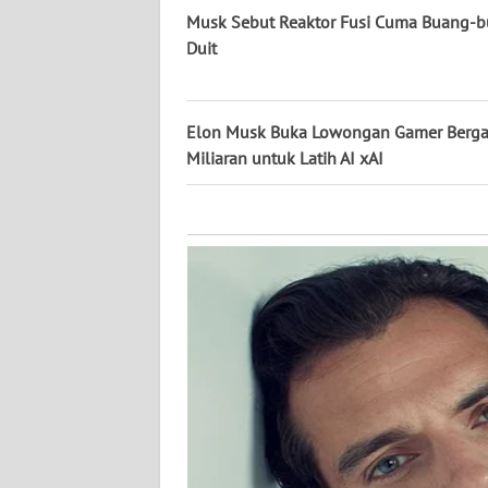
KALTARA
Musk Sebut Reaktor Fusi Cuma Buang-
Duit
WN
KALSEL
Elon Musk Buka Lowongan Gamer Berga
WN
Miliaran untuk Latih AI xAI
KALTIM
WN
SULSEL
WN
GORONTALO
WN
SULUT
WN
MALUKU