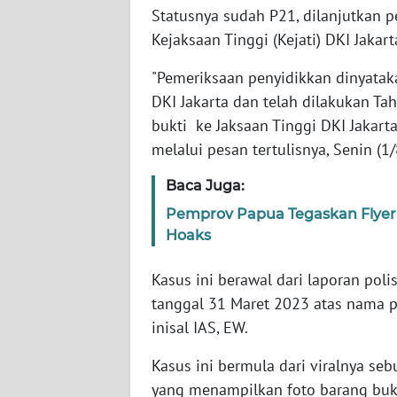
SERAMBI
Statusnya sudah P21, dilanjutkan p
Kejaksaan Tinggi (Kejati) DKI Jakart
WN
"Pemeriksaan penyidikkan dinyataka
JAMBI
DKI Jakarta dan telah dilakukan Tah
bukti ke Jaksaan Tinggi DKI Jakarta
WN
SULTRA
melalui pesan tertulisnya, Senin (1
Baca Juga:
WN
NTB
Pemprov Papua Tegaskan Flyer 
Hoaks
WN
SULTENG
Kasus ini berawal dari laporan pol
tanggal 31 Maret 2023 atas nama pe
WN
inisal IAS, EW.
SULBAR
Kasus ini bermula dari viralnya se
yang menampilkan foto barang bukt
WN