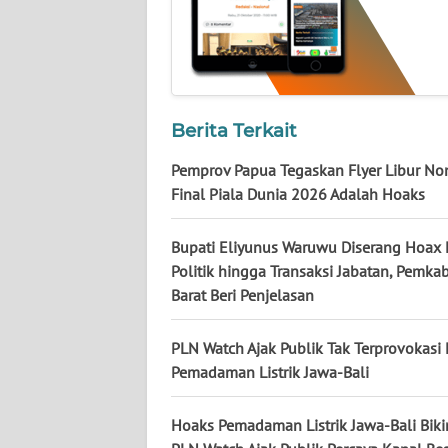
KALTARA
WN
KALSEL
Berita Terkait
WN
KALTIM
Pemprov Papua Tegaskan Flyer Libur No
Final Piala Dunia 2026 Adalah Hoaks
WN
SULSEL
Bupati Eliyunus Waruwu Diserang Hoax
Politik hingga Transaksi Jabatan, Pemka
WN
Barat Beri Penjelasan
GORONTALO
PLN Watch Ajak Publik Tak Terprovokasi
WN
Pemadaman Listrik Jawa-Bali
SULUT
Hoaks Pemadaman Listrik Jawa-Bali Biki
WN
MALUKU