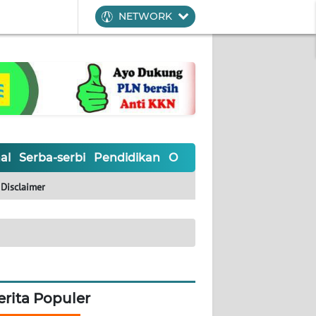
NETWORK
al
Serba-serbi
Pendidikan
Olahraga
Opini
Editoria
Disclaimer
erita Populer