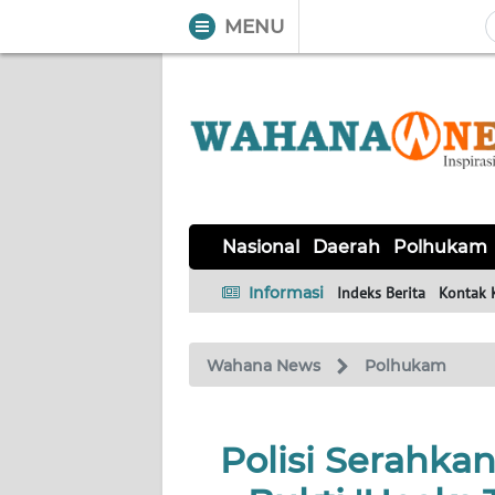
MENU
WAHANA
Tutup
TV
NASIONAL
DAERAH
POLHUKAM
KRIMINAL
EKUIN
SAINS-
KESEHATAN
INTERNASIONAL
Nasional
Daerah
Polhukam
TEKNO
Informasi
Indeks Berita
Kontak 
SERBA-
PENDIDIKAN
OLAHRAGA
OPINI
SERBI
Wahana News
Polhukam
EDITORIAL
Polisi Serahka
Informasi