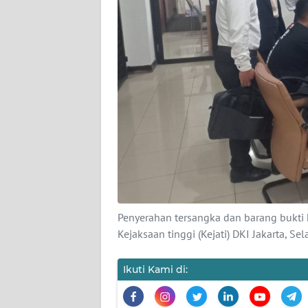
KARIR
DISCLAIMER
Wahana
News
Regional
WN
SUMUT
WN
JAKARTA
Penyerahan tersangka dan barang bukti h
Kejaksaan tinggi (Kejati) DKI Jakarta, S
WN
JABAR
Ikuti Kami di:
WN
BANTEN