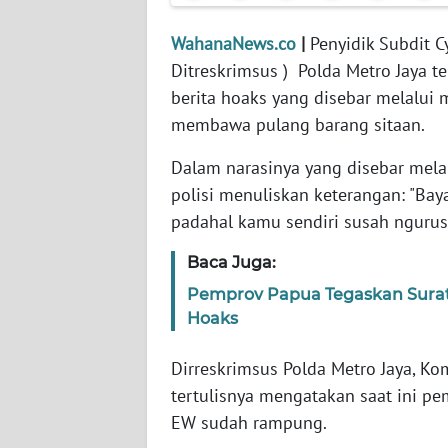
WahanaNews.co
|
Penyidik Subdit C
WN
Ditreskrimsus ) Polda Metro Jaya
NTT
berita hoaks yang disebar melalui m
membawa pulang barang sitaan.
WN
KEPRI
Dalam narasinya yang disebar mela
polisi menuliskan keterangan: "Bay
WN
padahal kamu sendiri susah ngurus i
PAPUA
Baca Juga:
WN
PAPUA
Pemprov Papua Tegaskan Surat 
BARAT
Hoaks
Dirreskrimsus Polda Metro Jaya, K
WN
RIAU
tertulisnya mengatakan saat ini pe
EW sudah rampung.
WN