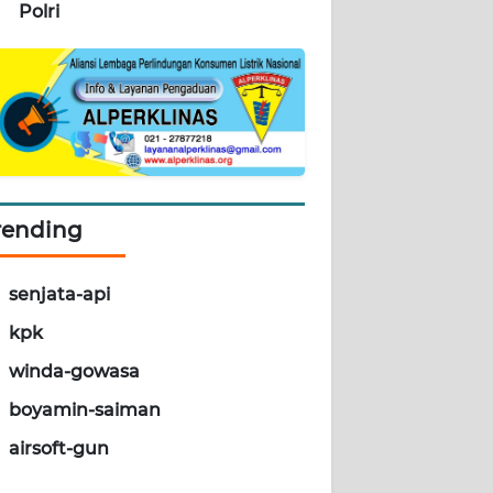
Polri
rending
senjata-api
kpk
winda-gowasa
boyamin-saiman
airsoft-gun