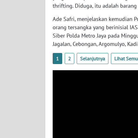
BABEL
thrifting. Diduga, itu adalah barang 
Ade Safri, menjelaskan kemudian P
WN
SUMBAR
orang tersangka yang berinisial IAS
Siber Polda Metro Jaya pada Minggu
WN
Jagalan, Cebongan, Argomulyo, Kadi
SUMSEL
1
2
Selanjutnya
Lihat Sem
WN
BENGKULU
WN
LAMPUNG
WN
JATENG
WN