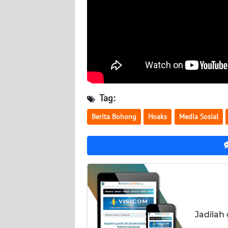
NUSANTARA
WN
JOGJA
WN
JATIM
Tag:
WN
BALI
Berita Bohong
Hoaks
Media Sosial
WN
KALBAR
WN
KALTENG
Jadilah
WN