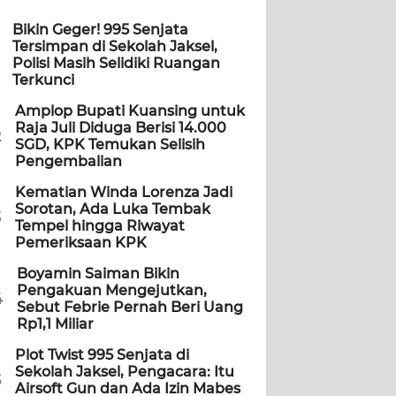
Bikin Geger! 995 Senjata
Tersimpan di Sekolah Jaksel,
Polisi Masih Selidiki Ruangan
Terkunci
Amplop Bupati Kuansing untuk
Raja Juli Diduga Berisi 14.000
2
SGD, KPK Temukan Selisih
Pengembalian
Kematian Winda Lorenza Jadi
Sorotan, Ada Luka Tembak
3
Tempel hingga Riwayat
Pemeriksaan KPK
Boyamin Saiman Bikin
Pengakuan Mengejutkan,
4
Sebut Febrie Pernah Beri Uang
Rp1,1 Miliar
Plot Twist 995 Senjata di
Sekolah Jaksel, Pengacara: Itu
5
Airsoft Gun dan Ada Izin Mabes