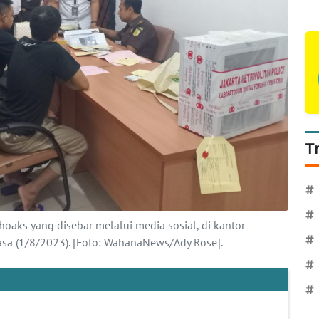
T
#
#
oaks yang disebar melalui media sosial, di kantor
#
elasa (1/8/2023). [Foto: WahanaNews/Ady Rose].
#
#