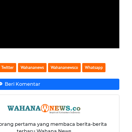
Twitter
Wahananews
Wahananewsco
Whatsapp
Beri Komentar
 orang pertama yang membaca berita-berita
terbaru Wahana News