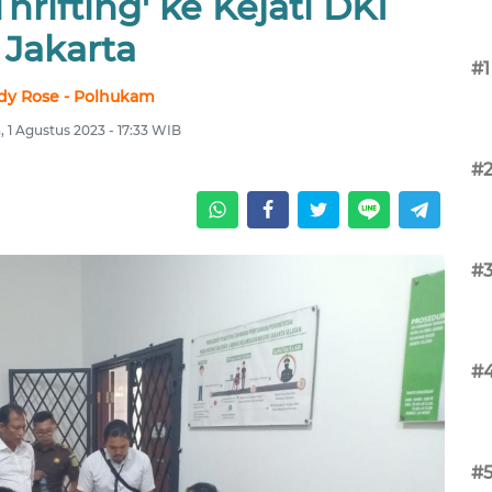
hrifting' ke Kejati DKI
Jakarta
#1
dy Rose - Polhukam
, 1 Agustus 2023 - 17:33 WIB
#
#
#
#