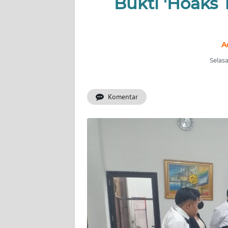
Bukti 'Hoaks T
INDEKS
BERITA
KONTAK
A
KAMI
Selasa
INFO
IKLAN
Komentar
TENTANG
KAMI
PEDOMAN
MEDIA
SIBER
REDAKSI