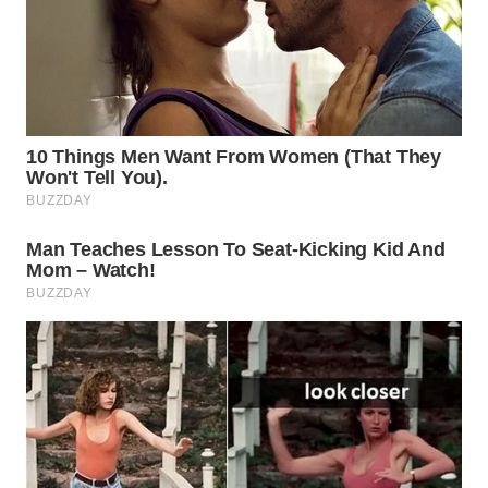
WN
NATUNA
WN
BINTAN
WN
MANDALIKA
WN
LIKUPANG
WN
LABUANBAJO
WN
BORNEO