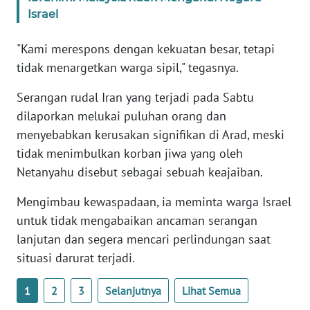
WN
Israel
BANTEN
"Kami merespons dengan kekuatan besar, tetapi
WN
tidak menargetkan warga sipil," tegasnya.
NTT
Serangan rudal Iran yang terjadi pada Sabtu
WN
dilaporkan melukai puluhan orang dan
KEPRI
menyebabkan kerusakan signifikan di Arad, meski
tidak menimbulkan korban jiwa yang oleh
WN
Netanyahu disebut sebagai sebuah keajaiban.
PAPUA
Mengimbau kewaspadaan, ia meminta warga Israel
WN
untuk tidak mengabaikan ancaman serangan
PAPUA
lanjutan dan segera mencari perlindungan saat
BARAT
situasi darurat terjadi.
WN
1
2
3
Selanjutnya
Lihat Semua
RIAU