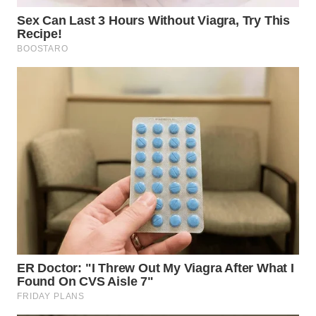
WN
TAPANULI
SELATAN
WN
TANJUNG
LESUNG
WN
KARO
WN
SIMALUNGUN
WN
LABUHANBATU
WN