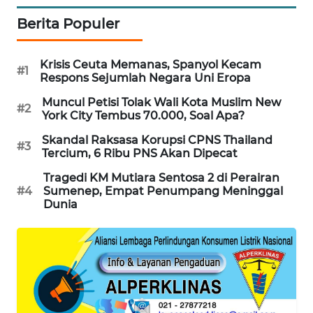
PORTAL
Berita Populer
KONSUMEN
Krisis Ceuta Memanas, Spanyol Kecam
FORWAMKI
#1
Respons Sejumlah Negara Uni Eropa
Muncul Petisi Tolak Wali Kota Muslim New
ALPERKLINAS
#2
York City Tembus 70.000, Soal Apa?
Skandal Raksasa Korupsi CPNS Thailand
FORJASIDA
#3
Tercium, 6 Ribu PNS Akan Dipecat
TAMBANG
Tragedi KM Mutiara Sentosa 2 di Perairan
#4
Sumenep, Empat Penumpang Meninggal
NEWS
Dunia
SITUNGIR
NEWS
SIDIKALANG
NEWS