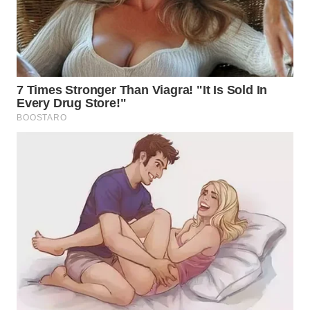
WN
MALUKU
WN
MALUT
WN
DAIRI
WN
DANAU
TOBA
WN
NIAS
WN
LANGKAT