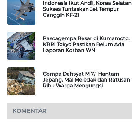
Indonesia Ikut Andil, Korea Selatan
Sukses Tuntaskan Jet Tempur
MAWAKA
Canggih KF-21
ID
MARTABAT
Pascagempa Besar di Kumamoto,
NET
KBRI Tokyo Pastikan Belum Ada
Laporan Korban WNI
PLN
WATCH
Gempa Dahsyat M 7,1 Hantam
MKLI
Jepang, Mal Meledak dan Ratusan
Ribu Warga Mengungsi
LPKKI
KOMENTAR
LKKI
KOPEKLIN