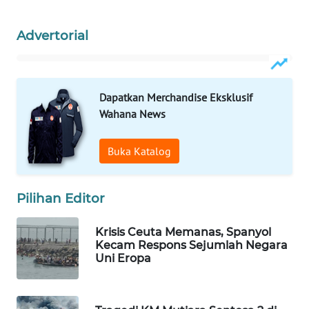
WAHANA
SPORT
Advertorial
WAHANA
UMKM
Dapatkan Merchandise Eksklusif
Wahana News
WAHANA
SELEB
Buka Katalog
WAHANA
PERSONA
Pilihan Editor
WAHANA
Krisis Ceuta Memanas, Spanyol
OTOMOTIF
Kecam Respons Sejumlah Negara
Uni Eropa
WAHANA
HEALTH