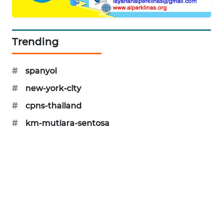
SIBARAGAS
NEWS
Trending
METRO
SIANTAR
#
spanyol
NEWS
#
new-york-city
METRO
#
cpns-thailand
MEDAN
NEWS
#
km-mutiara-sentosa
METRO
JAKARTA
NEWS
KRT
NEWS