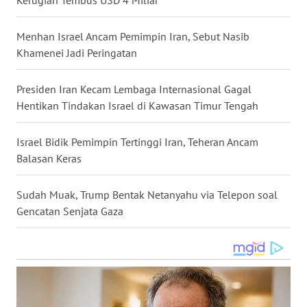
WN
NUSANTARA
Menhan Israel Ancam Pemimpin Iran, Sebut Nasib
Khamenei Jadi Peringatan
WN
JOGJA
Presiden Iran Kecam Lembaga Internasional Gagal
Hentikan Tindakan Israel di Kawasan Timur Tengah
WN
JATIM
Israel Bidik Pemimpin Tertinggi Iran, Teheran Ancam
Balasan Keras
WN
BALI
Sudah Muak, Trump Bentak Netanyahu via Telepon soal
Gencatan Senjata Gaza
WN
KALBAR
WN
KALTENG