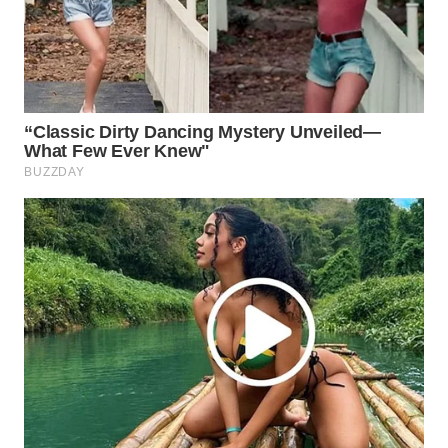
Wahana
Media
Group
WAHANA
NEWS
WAHANA
TANI
WAHANA
ADVOKAT
WAHANA
INFRASTRUKTUR
WAHANA
KONSUMEN