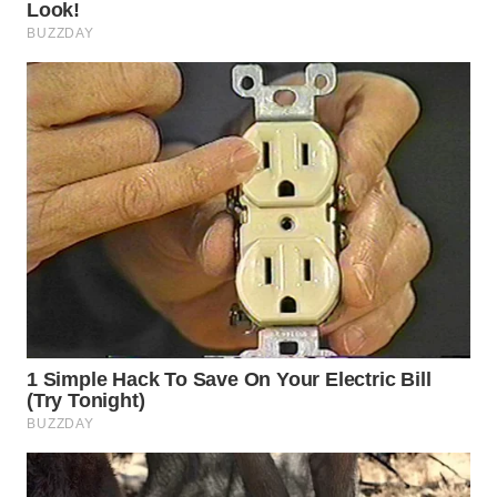
WN
INDRAMAYU
WN
KUNINGAN
WN
MAJALENGKA
WN
SUBANG
WN
SUKABUMI
WN
PURWAKARTA