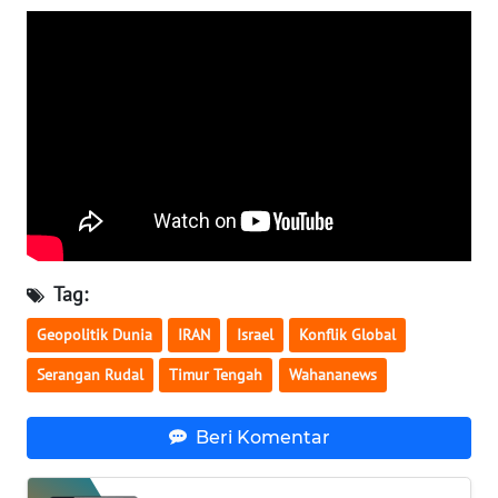
WN
SERAMBI
WN
JAMBI
WN
SULTRA
WN
Tag:
NTB
Geopolitik Dunia
IRAN
Israel
Konflik Global
WN
Serangan Rudal
Timur Tengah
Wahananews
SULTENG
Beri Komentar
WN
SULBAR