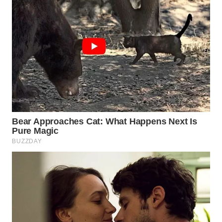
WN
PRIANGAN
TIMUR
WN
SEMARANG
WN
SOLO
WN
BOROBUDUR
WN
MADURA
WN
SURABAYA