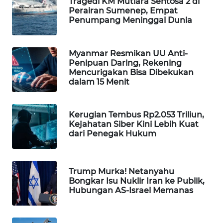
Tragedi KM Mutiara Sentosa 2 di
WAHANA
Perairan Sumenep, Empat
Penumpang Meninggal Dunia
DESA
WISATA
Myanmar Resmikan UU Anti-
LAPAK
Penipuan Daring, Rekening
WAHANA
Mencurigakan Bisa Dibekukan
dalam 15 Menit
Wahana
Network
Kerugian Tembus Rp2.053 Triliun,
Kejahatan Siber Kini Lebih Kuat
KONSUMEN
dari Penegak Hukum
LISTRIK
MASYARAKAT
Trump Murka! Netanyahu
KELISTRIKAN
Bongkar Isu Nuklir Iran ke Publik,
Hubungan AS-Israel Memanas
WALINKI
ID