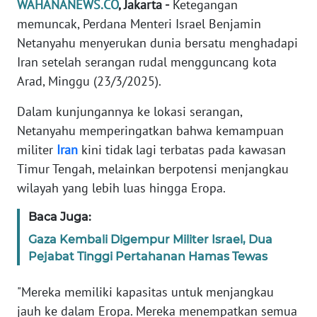
WAHANANEWS.CO
, Jakarta -
Ketegangan
Informasi
memuncak, Perdana Menteri Israel Benjamin
INDEKS
Netanyahu menyerukan dunia bersatu menghadapi
BERITA
Iran setelah serangan rudal mengguncang kota
Arad, Minggu (23/3/2025).
KONTAK
KAMI
Dalam kunjungannya ke lokasi serangan,
Netanyahu memperingatkan bahwa kemampuan
INFO
militer
Iran
kini tidak lagi terbatas pada kawasan
IKLAN
Timur Tengah, melainkan berpotensi menjangkau
wilayah yang lebih luas hingga Eropa.
TENTANG
KAMI
Baca Juga:
Gaza Kembali Digempur Militer Israel, Dua
PEDOMAN
Pejabat Tinggi Pertahanan Hamas Tewas
MEDIA
SIBER
"Mereka memiliki kapasitas untuk menjangkau
jauh ke dalam Eropa. Mereka menempatkan semua
REDAKSI