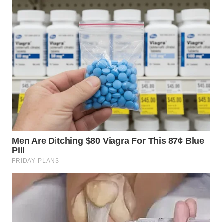
TAPANULI
TENGAH
WN DELI
SERDANG
WN
TEBING
TINGGI
WN
PAKPAK
WN
KARAWANG
WN
BEKASI