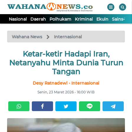
Nasional
Daerah
Polhukam
Kriminal
Ekuin
Sains-Te
WAHANA
Tutup
TV
Wahana News
Internasional
NASIONAL
Ketar-ketir Hadapi Iran,
Netanyahu Minta Dunia Turun
DAERAH
Tangan
Desy Ratnadewi - Internasional
POLHUKAM
Senin, 23 Maret 2026 - 16:00 WIB
KRIMINAL
EKUIN