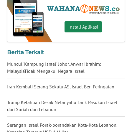
WN
BABEL
Install Aplikasi
WN
SUMBAR
Berita Terkait
WN
SUMSEL
Muncul 'Kampung Israel' Johor, Anwar Ibrahim:
MalaysiaTidak Mengakui Negara Israel
WN
BENGKULU
Iran Kembali Serang Sekutu AS, Israel Beri Peringatan
WN
Trump Ketahuan Desak Netanyahu Tarik Pasukan Israel
LAMPUNG
dari Suriah dan Lebanon
WN
JATENG
Serangan Israel Porak-porandakan Kota-Kota Lebanon,
Kerugian Tembus USD 4 Miliar