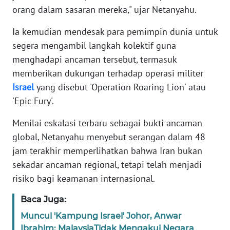
orang dalam sasaran mereka," ujar Netanyahu.
KARIR
Ia kemudian mendesak para pemimpin dunia untuk
segera mengambil langkah kolektif guna
DISCLAIMER
menghadapi ancaman tersebut, termasuk
memberikan dukungan terhadap operasi militer
Wahana
Israel
yang disebut 'Operation Roaring Lion' atau
News
Regional
'Epic Fury'.
Menilai eskalasi terbaru sebagai bukti ancaman
WN
SUMUT
global, Netanyahu menyebut serangan dalam 48
jam terakhir memperlihatkan bahwa Iran bukan
WN
sekadar ancaman regional, tetapi telah menjadi
JAKARTA
risiko bagi keamanan internasional.
Baca Juga:
WN
JABAR
Muncul 'Kampung Israel' Johor, Anwar
Ibrahim: MalaysiaTidak Mengakui Negara