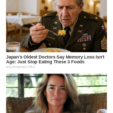
WN
KALTARA
WN
KALSEL
WN
KALTIM
WN
SULSEL
WN
GORONTALO
WN
SULUT