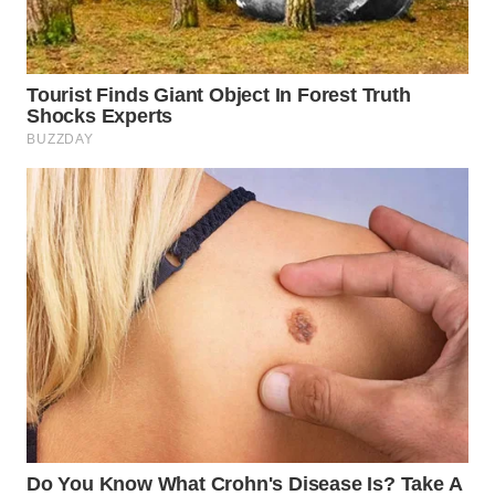
WN
SUMEDANG
WN
CIANJUR
WN
KEPULAUAN
SERIBU
WN
TANGERANG
WN
BINJAI
WN
CIREBON