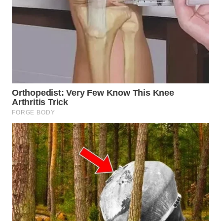
WN
BOGOR
WN
DEPOK
WN
TAPANULI
UTARA
WN
SAMOSIR
WN
PADANG
LAWAS