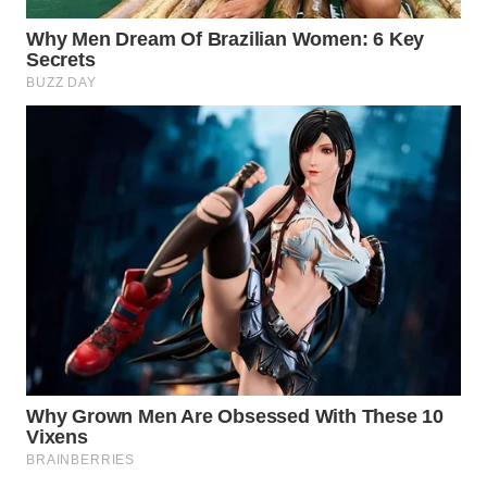
WAHANA
LISTRIK
WAHANA
TRAVEL
WAHANA
TV
WAHANANEWS
ID
WAHANANEWS
CO ID
WAHANANEWS
NET