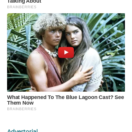
WAHANA
SPORT
WAHANA
UMKM
WAHANA
SELEB
WAHANA
PERSONA
WAHANA
OTOMOTIF
WAHANA
HEALTH
Advertorial