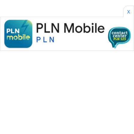
X
WAHANA MEDIA GROUP
|
|
|
WAHANA NEWS co
WAHANA TANI
WAHANA ADVOKAT