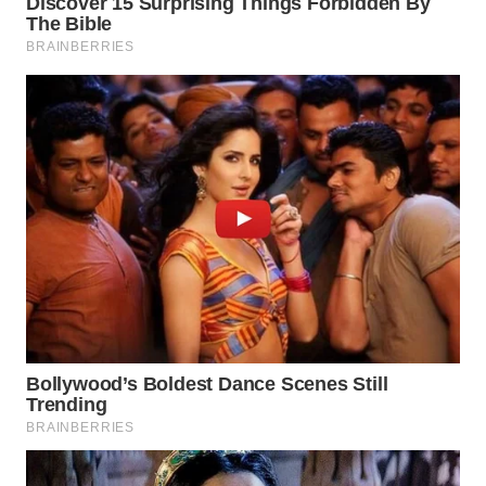
WN
BOGOR
WN
DEPOK
WN
TAPANULI
UTARA
WN
SAMOSIR
WN
PADANG
LAWAS