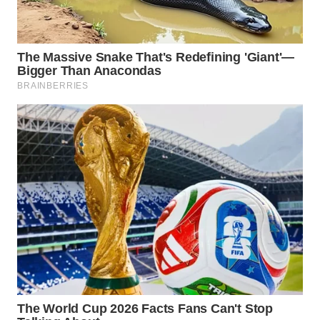
WAHANA
LISTRIK
WAHANA
TRAVEL
WAHANA
TV
WAHANANEWS
ID
WAHANANEWS
CO ID
WAHANANEWS
NET