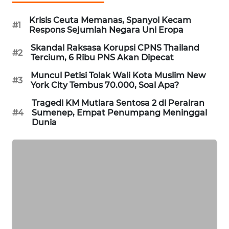
SIBARAGAS
Krisis Ceuta Memanas, Spanyol Kecam
NEWS
#1
Respons Sejumlah Negara Uni Eropa
Skandal Raksasa Korupsi CPNS Thailand
METRO
#2
Tercium, 6 Ribu PNS Akan Dipecat
SIANTAR
NEWS
Muncul Petisi Tolak Wali Kota Muslim New
#3
York City Tembus 70.000, Soal Apa?
METRO
Tragedi KM Mutiara Sentosa 2 di Perairan
MEDAN
#4
Sumenep, Empat Penumpang Meninggal
NEWS
Dunia
METRO
JAKARTA
NEWS
KRT
NEWS