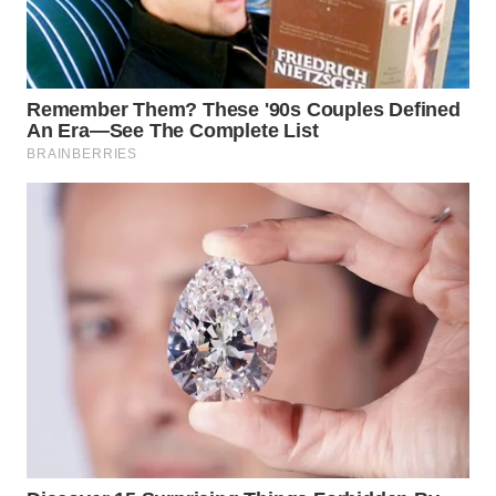
TAPANULI
TENGAH
WN DELI
SERDANG
WN
TEBING
TINGGI
WN
PAKPAK
WN
KARAWANG
WN
BEKASI