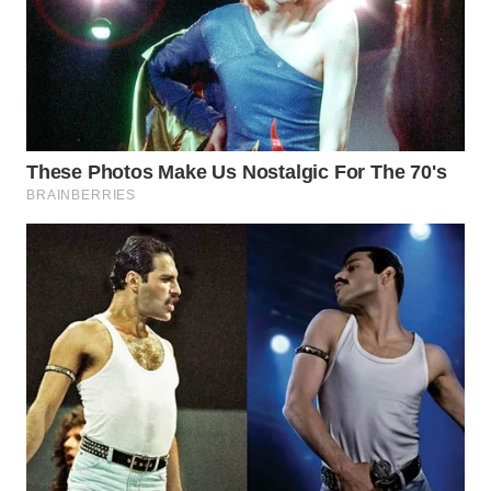
WN
INDRAMAYU
WN
KUNINGAN
WN
MAJALENGKA
WN
SUBANG
WN
SUKABUMI
WN
PURWAKARTA