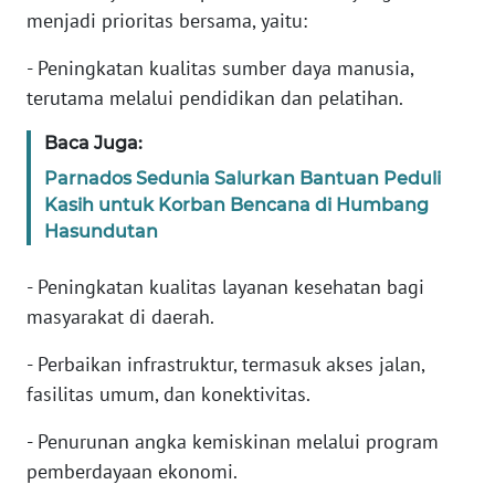
menjadi prioritas bersama, yaitu:
WN
BANTEN
- Peningkatan kualitas sumber daya manusia,
terutama melalui pendidikan dan pelatihan.
WN
NTT
Baca Juga:
Parnados Sedunia Salurkan Bantuan Peduli
WN
Kasih untuk Korban Bencana di Humbang
KEPRI
Hasundutan
WN
- Peningkatan kualitas layanan kesehatan bagi
PAPUA
masyarakat di daerah.
WN
- Perbaikan infrastruktur, termasuk akses jalan,
PAPUA
fasilitas umum, dan konektivitas.
BARAT
- Penurunan angka kemiskinan melalui program
WN
pemberdayaan ekonomi.
RIAU