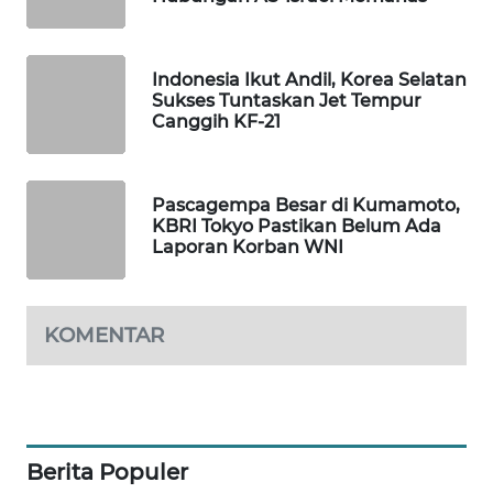
PORTAL
KONSUMEN
Indonesia Ikut Andil, Korea Selatan
Sukses Tuntaskan Jet Tempur
FORWAMKI
Canggih KF-21
ALPERKLINAS
Pascagempa Besar di Kumamoto,
FORJASIDA
KBRI Tokyo Pastikan Belum Ada
Laporan Korban WNI
TAMBANG
NEWS
KOMENTAR
SITUNGIR
NEWS
SIDIKALANG
NEWS
Berita Populer