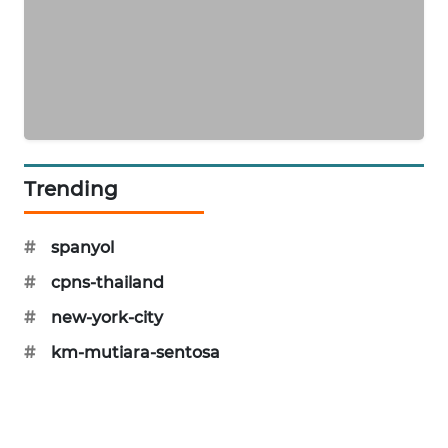
KARING
NEWS
JURNAL
MARITIM
HUMBANG
NEWS
Trending
GARONGGANG
#
spanyol
NEWS
#
cpns-thailand
FISUELRI
#
new-york-city
ID
#
km-mutiara-sentosa
ENERGI
NEWS