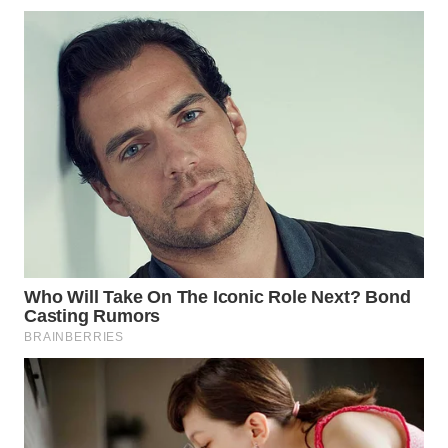
WN
MALUKU
WN
MALUT
WN
DAIRI
WN
DANAU
TOBA
WN
NIAS
WN
LANGKAT