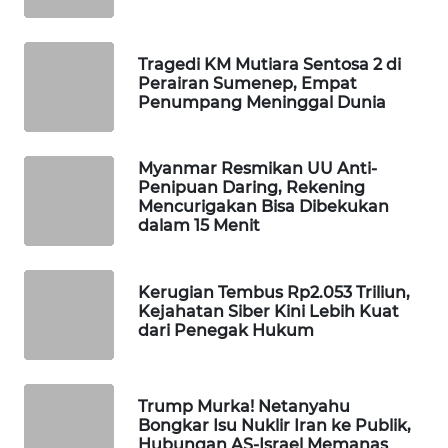
MAWAKA
ID
Tragedi KM Mutiara Sentosa 2 di
Perairan Sumenep, Empat
Penumpang Meninggal Dunia
MARTABAT
NET
Myanmar Resmikan UU Anti-
PLN
Penipuan Daring, Rekening
WATCH
Mencurigakan Bisa Dibekukan
dalam 15 Menit
MKLI
Kerugian Tembus Rp2.053 Triliun,
LPKKI
Kejahatan Siber Kini Lebih Kuat
dari Penegak Hukum
LKKI
Trump Murka! Netanyahu
KOPEKLIN
Bongkar Isu Nuklir Iran ke Publik,
Hubungan AS-Israel Memanas