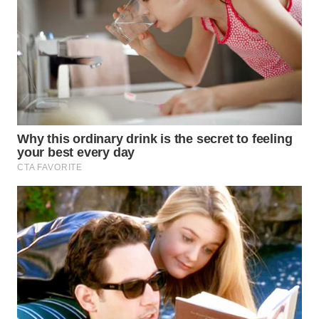
WN
TAPANULI
SELATAN
WN
TANJUNG
LESUNG
WN
KARO
WN
SIMALUNGUN
WN
LABUHANBATU
WN