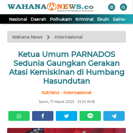
Nasional
Daerah
Polhukam
Kriminal
Ekuin
Sains-Te
WAHANA
Tutup
TV
Wahana News
Internasional
NASIONAL
Ketua Umum PARNADOS
Sedunia Gaungkan Gerakan
DAERAH
Atasi Kemiskinan di Humbang
Hasundutan
POLHUKAM
Sutrisno - Internasional
Senin, 17 Maret 2025 - 21:25 WIB
KRIMINAL
EKUIN