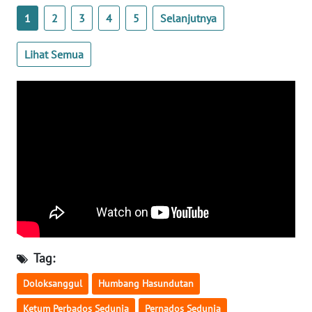
1
2
3
4
5
Selanjutnya
WN
SERAMBI
Lihat Semua
WN
JAMBI
WN
SULTRA
WN
NTB
WN
SULTENG
Tag:
WN
Doloksanggul
Humbang Hasundutan
SULBAR
Ketum Perbados Sedunia
Pernados Sedunia