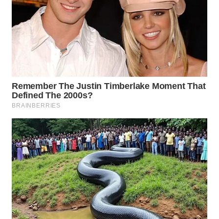
Wahana
Media
Group
WAHANA
NEWS
WAHANA
TANI
WAHANA
ADVOKAT
WAHANA
INFRASTRUKTUR
WAHANA
KONSUMEN