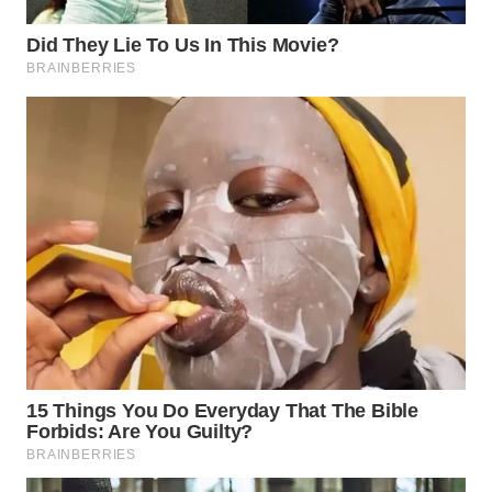
WN
PRIANGAN
TIMUR
WN
SEMARANG
WN
SOLO
WN
BOROBUDUR
WN
MADURA
WN
SURABAYA