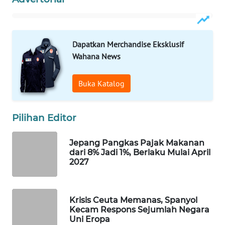
WAHANA
DESA
WISATA
Dapatkan Merchandise Eksklusif
Wahana News
LAPAK
WAHANA
Buka Katalog
Wahana
Network
Pilihan Editor
KONSUMEN
LISTRIK
Jepang Pangkas Pajak Makanan
dari 8% Jadi 1%, Berlaku Mulai April
2027
MASYARAKAT
KELISTRIKAN
Krisis Ceuta Memanas, Spanyol
WALINKI
Kecam Respons Sejumlah Negara
ID
Uni Eropa