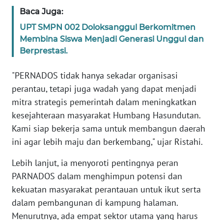
Baca Juga:
KARIR
UPT SMPN 002 Doloksanggul Berkomitmen
Membina Siswa Menjadi Generasi Unggul dan
DISCLAIMER
Berprestasi.
"PERNADOS tidak hanya sekadar organisasi
Wahana
News
perantau, tetapi juga wadah yang dapat menjadi
Regional
mitra strategis pemerintah dalam meningkatkan
kesejahteraan masyarakat Humbang Hasundutan.
WN
Kami siap bekerja sama untuk membangun daerah
SUMUT
ini agar lebih maju dan berkembang," ujar Ristahi.
WN
Lebih lanjut, ia menyoroti pentingnya peran
JAKARTA
PARNADOS dalam menghimpun potensi dan
kekuatan masyarakat perantauan untuk ikut serta
WN
dalam pembangunan di kampung halaman.
JABAR
Menurutnya, ada empat sektor utama yang harus