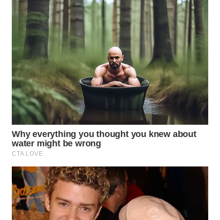
WN
NATUNA
WN
BINTAN
WN
MANDALIKA
WN
LIKUPANG
WN
LABUANBAJO
WN
BORNEO