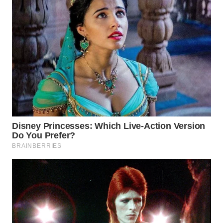
WN
SUMEDANG
WN
CIANJUR
WN
KEPULAUAN
SERIBU
WN
TANGERANG
WN
BINJAI
WN
CIREBON