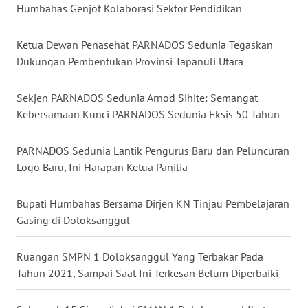
Humbahas Genjot Kolaborasi Sektor Pendidikan
WN
NUSANTARA
Ketua Dewan Penasehat PARNADOS Sedunia Tegaskan
Dukungan Pembentukan Provinsi Tapanuli Utara
WN
JOGJA
Sekjen PARNADOS Sedunia Arnod Sihite: Semangat
Kebersamaan Kunci PARNADOS Sedunia Eksis 50 Tahun
WN
JATIM
PARNADOS Sedunia Lantik Pengurus Baru dan Peluncuran
Logo Baru, Ini Harapan Ketua Panitia
WN
BALI
Bupati Humbahas Bersama Dirjen KN Tinjau Pembelajaran
Gasing di Doloksanggul
WN
KALBAR
Ruangan SMPN 1 Doloksanggul Yang Terbakar Pada
WN
Tahun 2021, Sampai Saat Ini Terkesan Belum Diperbaiki
KALTENG