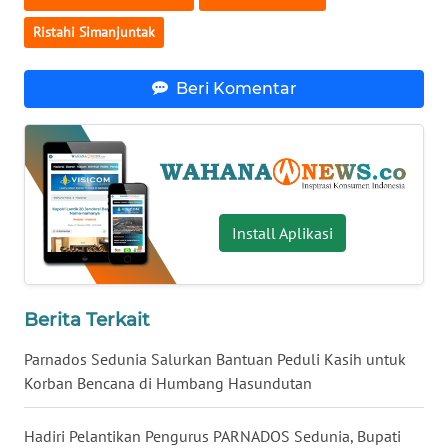
WN
Ristahi Simanjuntak
BABEL
Beri Komentar
WN
SUMBAR
WN
SUMSEL
Install Aplikasi
WN
BENGKULU
Berita Terkait
WN
LAMPUNG
Parnados Sedunia Salurkan Bantuan Peduli Kasih untuk
Korban Bencana di Humbang Hasundutan
WN
JATENG
Hadiri Pelantikan Pengurus PARNADOS Sedunia, Bupati