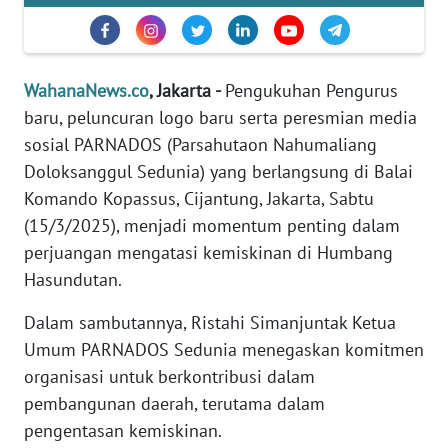
Informasi
INDEKS
BERITA
WahanaNews.co
, Jakarta -
Pengukuhan Pengurus
baru, peluncuran logo baru serta peresmian media
KONTAK
sosial PARNADOS (Parsahutaon Nahumaliang
KAMI
Doloksanggul Sedunia) yang berlangsung di Balai
Komando Kopassus, Cijantung, Jakarta, Sabtu
INFO
IKLAN
(15/3/2025), menjadi momentum penting dalam
perjuangan mengatasi kemiskinan di Humbang
TENTANG
Hasundutan.
KAMI
Dalam sambutannya, Ristahi Simanjuntak Ketua
Umum PARNADOS Sedunia menegaskan komitmen
PEDOMAN
MEDIA
organisasi untuk berkontribusi dalam
SIBER
pembangunan daerah, terutama dalam
pengentasan kemiskinan.
REDAKSI