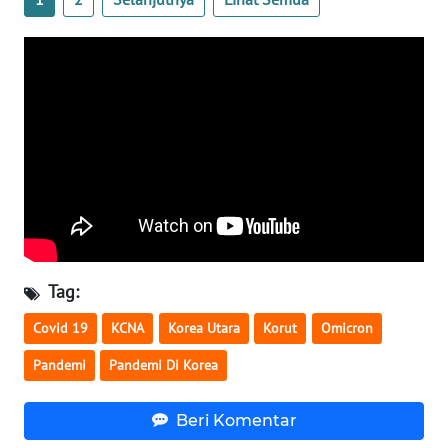
WN
SERAMBI
WN
JAMBI
WN
SULTRA
WN
NTB
Tag:
Covid 19
KCNA
Korea Utara
Korut
Omicron
WN
SULTENG
Pandemi
Pandemi Di Korea
WN
Beri Komentar
SULBAR