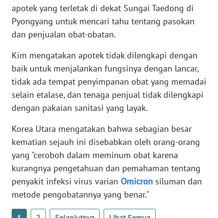
apotek yang terletak di dekat Sungai Taedong di
WN
BANTEN
Pyongyang untuk mencari tahu tentang pasokan
dan penjualan obat-obatan.
WN
NTT
Kim mengatakan apotek tidak dilengkapi dengan
baik untuk menjalankan fungsinya dengan lancar,
WN
tidak ada tempat penyimpanan obat yang memadai
KEPRI
selain etalase, dan tenaga penjual tidak dilengkapi
dengan pakaian sanitasi yang layak.
WN
PAPUA
Korea Utara mengatakan bahwa sebagian besar
kematian sejauh ini disebabkan oleh orang-orang
WN
yang "ceroboh dalam meminum obat karena
PAPUA
kurangnya pengetahuan dan pemahaman tentang
BARAT
penyakit infeksi virus varian
Omicron
siluman dan
metode pengobatannya yang benar."
WN
RIAU
1
2
Selanjutnya
Lihat Semua