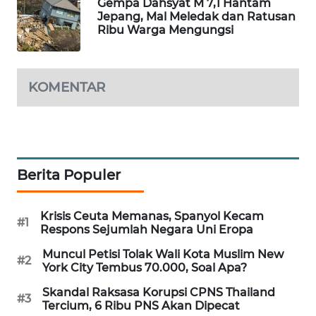
Gempa Dahsyat M 7,1 Hantam
Jepang, Mal Meledak dan Ratusan
MAWAKA
Ribu Warga Mengungsi
ID
MARTABAT
KOMENTAR
NET
PLN
WATCH
Berita Populer
MKLI
Krisis Ceuta Memanas, Spanyol Kecam
LPKKI
#1
Respons Sejumlah Negara Uni Eropa
Muncul Petisi Tolak Wali Kota Muslim New
LKKI
#2
York City Tembus 70.000, Soal Apa?
Skandal Raksasa Korupsi CPNS Thailand
KOPEKLIN
#3
Tercium, 6 Ribu PNS Akan Dipecat