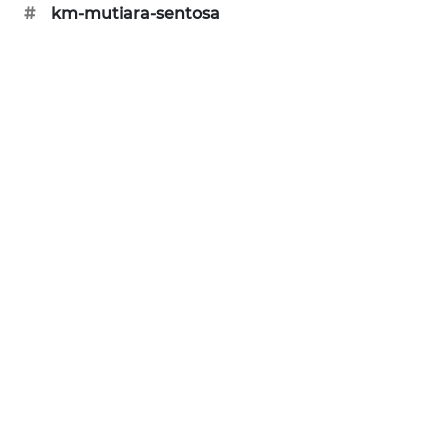
#
km-mutiara-sentosa
SIBARAGAS
NEWS
METRO
SIANTAR
NEWS
METRO
MEDAN
NEWS
METRO
JAKARTA
NEWS
KRT
NEWS