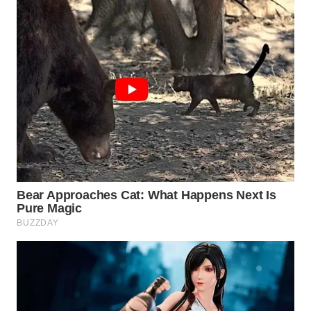
WN
NATUNA
WN
BINTAN
WN
MANDALIKA
WN
LIKUPANG
WN
LABUANBAJO
WN
BORNEO