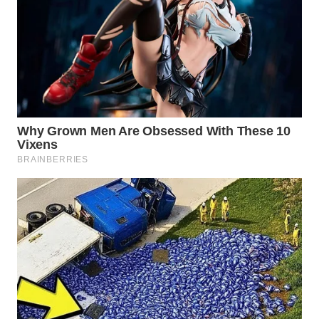
Wahana
Media
Group
WAHANA
NEWS
WAHANA
TANI
WAHANA
ADVOKAT
WAHANA
INFRASTRUKTUR
WAHANA
KONSUMEN