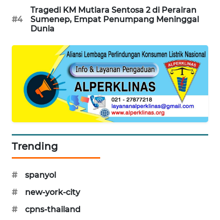
Tragedi KM Mutiara Sentosa 2 di Perairan
PORTAL
#4
Sumenep, Empat Penumpang Meninggal
KONSUMEN
Dunia
FORWAMKI
ALPERKLINAS
FORJASIDA
TAMBANG
NEWS
Trending
SITUNGIR
NEWS
#
spanyol
#
new-york-city
SIDIKALANG
NEWS
#
cpns-thailand