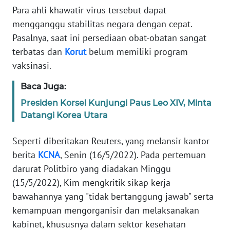
Informasi
Para ahli khawatir virus tersebut dapat
mengganggu stabilitas negara dengan cepat.
INDEKS
Pasalnya, saat ini persediaan obat-obatan sangat
BERITA
terbatas dan
Korut
belum memiliki program
KONTAK
vaksinasi.
KAMI
Baca Juga:
INFO
Presiden Korsel Kunjungi Paus Leo XIV, Minta
IKLAN
Datangi Korea Utara
Seperti diberitakan Reuters, yang melansir kantor
TENTANG
KAMI
berita
KCNA
, Senin (16/5/2022). Pada pertemuan
darurat Politbiro yang diadakan Minggu
PEDOMAN
(15/5/2022), Kim mengkritik sikap kerja
MEDIA
bawahannya yang "tidak bertanggung jawab" serta
SIBER
kemampuan mengorganisir dan melaksanakan
kabinet, khususnya dalam sektor kesehatan
REDAKSI