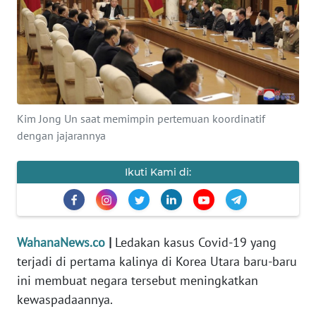
SAINS-TEKNO
KESEHATAN
INTERNASIONAL
Kim Jong Un saat memimpin pertemuan koordinatif
SERBA-SERBI
dengan jajarannya
PENDIDIKAN
Ikuti Kami di:
OLAHRAGA
WahanaNews.co
|
Ledakan kasus Covid-19 yang
OPINI
terjadi di pertama kalinya di Korea Utara baru-baru
ini membuat negara tersebut meningkatkan
EDITORIAL
kewaspadaannya.