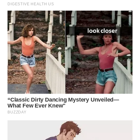
WN
BOGOR
WN
DEPOK
WN
TAPANULI
UTARA
WN
SAMOSIR
WN
PADANG
LAWAS