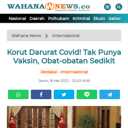
Nasional
Daerah
Polhukam
Kriminal
Ekuin
Sains-Te
WAHANA
Tutup
TV
Wahana News
Internasional
Korut Darurat Covid! Tak Punya
NASIONAL
Vaksin, Obat-obatan Sedikit
DAERAH
Redaksi - Internasional
Senin, 16 Mei 2022 - 20:53 WIB
POLHUKAM
KRIMINAL
EKUIN