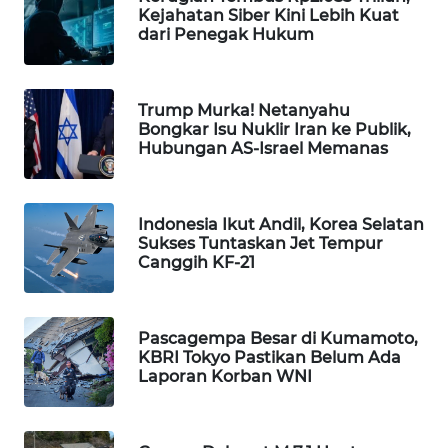
Kejahatan Siber Kini Lebih Kuat
WAHANA
dari Penegak Hukum
DESA
WISATA
Trump Murka! Netanyahu
LAPAK
Bongkar Isu Nuklir Iran ke Publik,
WAHANA
Hubungan AS-Israel Memanas
Wahana
Network
Indonesia Ikut Andil, Korea Selatan
Sukses Tuntaskan Jet Tempur
KONSUMEN
Canggih KF-21
LISTRIK
MASYARAKAT
Pascagempa Besar di Kumamoto,
KELISTRIKAN
KBRI Tokyo Pastikan Belum Ada
Laporan Korban WNI
WALINKI
ID