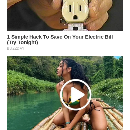
WN
INDRAMAYU
WN
KUNINGAN
WN
MAJALENGKA
WN
SUBANG
WN
SUKABUMI
WN
PURWAKARTA