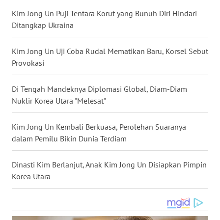
WN
Kim Jong Un Puji Tentara Korut yang Bunuh Diri Hindari
NUSANTARA
Ditangkap Ukraina
WN
Kim Jong Un Uji Coba Rudal Mematikan Baru, Korsel Sebut
JOGJA
Provokasi
WN
Di Tengah Mandeknya Diplomasi Global, Diam-Diam
JATIM
Nuklir Korea Utara "Melesat"
WN
Kim Jong Un Kembali Berkuasa, Perolehan Suaranya
BALI
dalam Pemilu Bikin Dunia Terdiam
WN
Dinasti Kim Berlanjut, Anak Kim Jong Un Disiapkan Pimpin
KALBAR
Korea Utara
WN
KALTENG