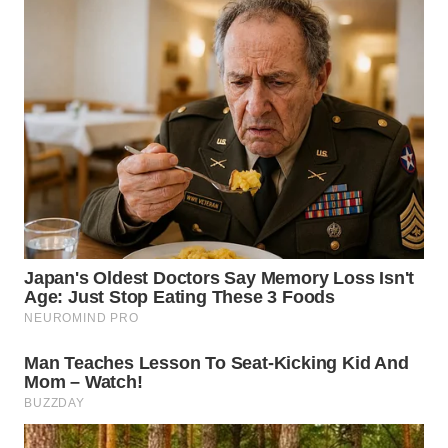
WN
KALTARA
WN
KALSEL
WN
KALTIM
WN
SULSEL
WN
GORONTALO
WN
SULUT