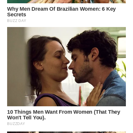
WN
PRIANGAN
TIMUR
WN
SEMARANG
WN
SOLO
WN
BOROBUDUR
WN
MADURA
WN
SURABAYA