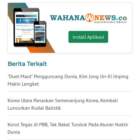
WN
BABEL
WN
Install Aplikasi
SUMBAR
WN
SUMSEL
Berita Terkait
"Duet Maut" Pengguncang Dunia, Kim Jong Un-Xi Jinping
WN
Makin Lengket
BENGKULU
Korea Utara Panaskan Semenanjung Korea, Kembali
WN
Luncurkan Rudal Balistik
LAMPUNG
Korut Tegas di PBB, Tak Bakal Tunduk Pada Aturan Nuklir
WN
JATENG
Dunia