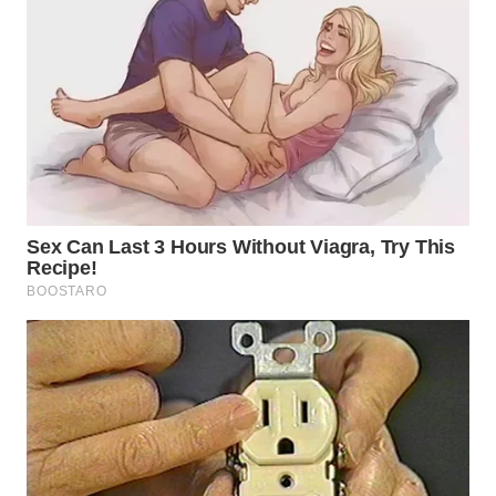
WN
SUMEDANG
WN
CIANJUR
WN
KEPULAUAN
SERIBU
WN
TANGERANG
WN
BINJAI
WN
CIREBON