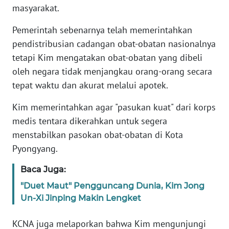
masyarakat.
KARIR
Pemerintah sebenarnya telah memerintahkan
pendistribusian cadangan obat-obatan nasionalnya
DISCLAIMER
tetapi Kim mengatakan obat-obatan yang dibeli
oleh negara tidak menjangkau orang-orang secara
Wahana
tepat waktu dan akurat melalui apotek.
News
Regional
Kim memerintahkan agar "pasukan kuat" dari korps
medis tentara dikerahkan untuk segera
WN
menstabilkan pasokan obat-obatan di Kota
SUMUT
Pyongyang.
WN
Baca Juga:
JAKARTA
"Duet Maut" Pengguncang Dunia, Kim Jong
Un-Xi Jinping Makin Lengket
WN
JABAR
KCNA juga melaporkan bahwa Kim mengunjungi