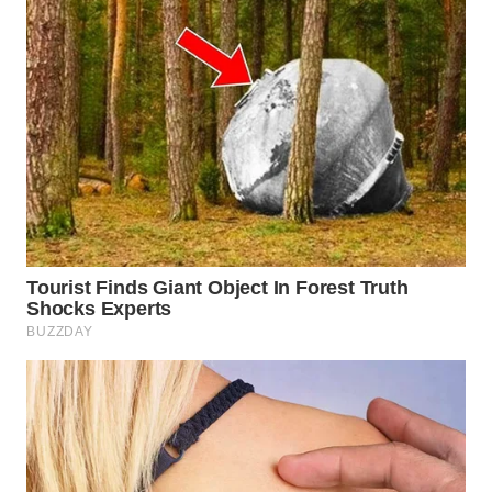
WN
MALUKU
WN
MALUT
WN
DAIRI
WN
DANAU
TOBA
WN
NIAS
WN
LANGKAT