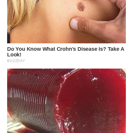
WN
TAPANULI
SELATAN
WN
TANJUNG
LESUNG
WN
KARO
WN
SIMALUNGUN
WN
LABUHANBATU
WN