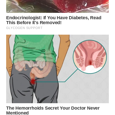
TAPANULI
TENGAH
WN DELI
SERDANG
WN
TEBING
TINGGI
WN
PAKPAK
WN
KARAWANG
WN
BEKASI