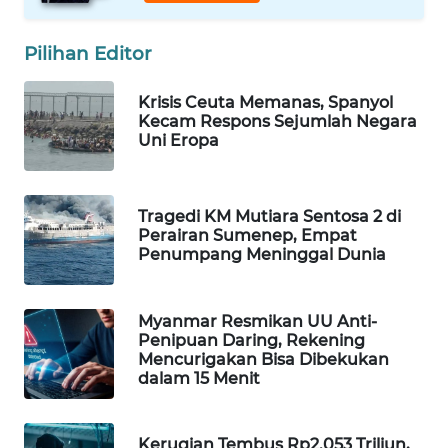
WAHANA
SPORT
Pilihan Editor
WAHANA
Krisis Ceuta Memanas, Spanyol
UMKM
Kecam Respons Sejumlah Negara
Uni Eropa
WAHANA
SELEB
Tragedi KM Mutiara Sentosa 2 di
Perairan Sumenep, Empat
WAHANA
Penumpang Meninggal Dunia
PERSONA
Myanmar Resmikan UU Anti-
WAHANA
Penipuan Daring, Rekening
OTOMOTIF
Mencurigakan Bisa Dibekukan
dalam 15 Menit
WAHANA
HEALTH
Kerugian Tembus Rp2.053 Triliun,