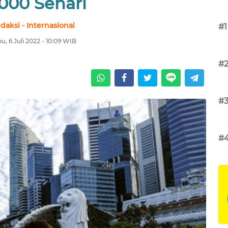
.000 Sehari
daksi - Internasional
#1
u, 6 Juli 2022 - 10:09 WIB
#
#
#