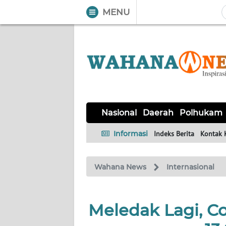
MENU
WAHANA
Tutup
TV
NASIONAL
DAERAH
POLHUKAM
KRIMINAL
EKUIN
SAINS-
KESEHATAN
INTERNASIONAL
Nasional
Daerah
Polhukam
TEKNO
Informasi
Indeks Berita
Kontak 
SERBA-
PENDIDIKAN
OLAHRAGA
OPINI
SERBI
Wahana News
Internasional
EDITORIAL
Meledak Lagi, C
Informasi