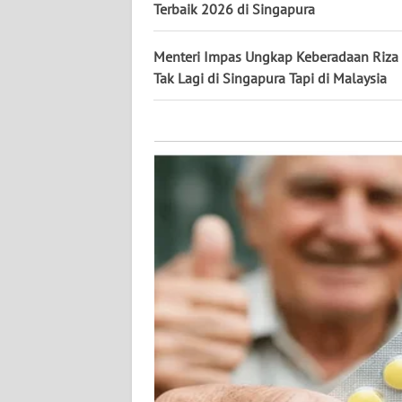
KALTARA
Terbaik 2026 di Singapura
WN
Menteri Impas Ungkap Keberadaan Riza 
KALSEL
Tak Lagi di Singapura Tapi di Malaysia
WN
KALTIM
WN
SULSEL
WN
GORONTALO
WN
SULUT
WN
MALUKU