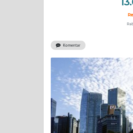
13
INDEKS
BERITA
Re
Rab
KONTAK
KAMI
Komentar
INFO
IKLAN
TENTANG
KAMI
PEDOMAN
MEDIA
SIBER
REDAKSI