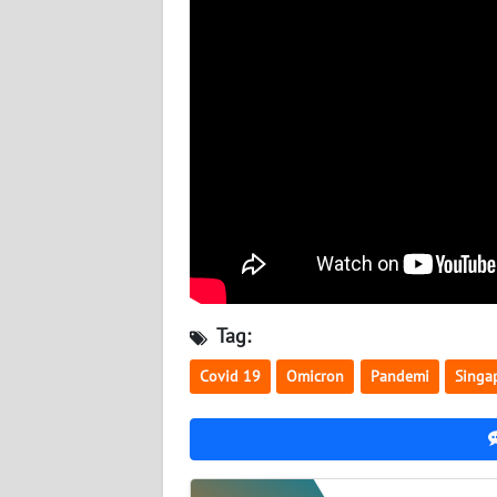
BABEL
WN
SUMBAR
WN
SUMSEL
WN
BENGKULU
WN
Tag:
LAMPUNG
Covid 19
Omicron
Pandemi
Singa
WN
JATENG
WN