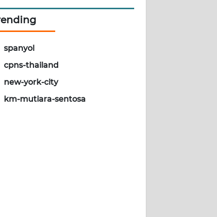
rending
spanyol
cpns-thailand
new-york-city
km-mutiara-sentosa