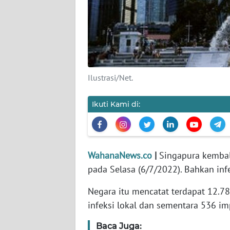
KARIR
DISCLAIMER
Wahana
News
Regional
Ilustrasi/Net.
WN
Ikuti Kami di:
SUMUT
WN
JAKARTA
WahanaNews.co
|
Singapura kembal
pada Selasa (6/7/2022). Bahkan inf
WN
Negara itu mencatat terdapat 12.7
JABAR
infeksi lokal dan sementara 536 im
WN
Baca Juga:
BANTEN