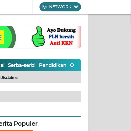
NETWORK
al
Serba-serbi
Pendidikan
Olahraga
Opini
Editoria
Disclaimer
erita Populer