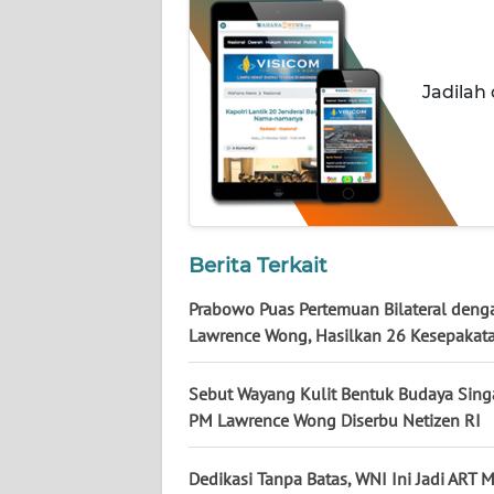
NUSANTARA
WN
JOGJA
Jadilah
WN
JATIM
WN
BALI
Berita Terkait
Prabowo Puas Pertemuan Bilateral deng
WN
KALBAR
Lawrence Wong, Hasilkan 26 Kesepakat
WN
Sebut Wayang Kulit Bentuk Budaya Sing
KALTENG
PM Lawrence Wong Diserbu Netizen RI
WN
Dedikasi Tanpa Batas, WNI Ini Jadi ART 