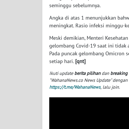
SERAMBI
seminggu sebelumnya.
Angka di atas 1 menunjukkan bahw
WN
meningkat. Rasio infeksi minggu-ke
JAMBI
Meski demikian, Menteri Kesehata
WN
gelombang Covid-19 saat ini tida
SULTRA
Pada puncak gelombang Omicron se
setiap hari.
[qnt]
WN
NTB
Ikuti update
berita pilihan
dan
breaking
"WahanaNews.co News Update" dengan ins
WN
https://t.me/WahanaNews
, lalu join.
SULTENG
WN
SULBAR
WN