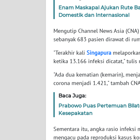
Enam Maskapai Ajukan Rute Ba
Domestik dan Internasional
WN
NTT
Mengutip Channel News Asia (CNA) 
sebanyak 683 pasien dirawat di ru
WN
KEPRI
"Terakhir kali
Singapura
melaporkan 
ketika 13.166 infeksi dicatat," tuli
WN
PAPUA
"Ada dua kematian (kemarin), menj
corona menjadi 1.421," tambah CNA
WN
PAPUA
Baca Juga:
BARAT
Prabowo Puas Pertemuan Bilat
Kesepakatan
WN
RIAU
Sementara itu, angka rasio infeksi 
mengacu pada reproduksi kasus ko
WN