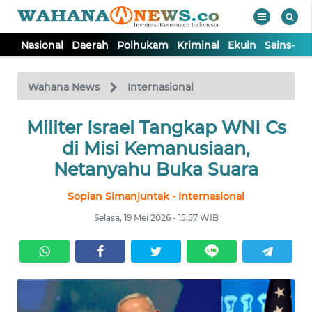
Nasional
Daerah
Polhukam
Kriminal
Ekuin
Sains-Te
WAHANA
Tutup
TV
Wahana News
Internasional
NASIONAL
Militer Israel Tangkap WNI Cs
di Misi Kemanusiaan,
DAERAH
Netanyahu Buka Suara
Sopian Simanjuntak - Internasional
POLHUKAM
Selasa, 19 Mei 2026 - 15:57 WIB
KRIMINAL
EKUIN