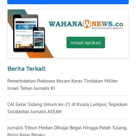
WN
BABEL
WN
SUMBAR
Install Aplikasi
WN
SUMSEL
Berita Terkait
WN
Pemerintahan Prabowo Kecam Keras Tindakan Militer
BENGKULU
Israel Tahan Jurnalis RI
WN
CAJ Gelar Sidang Umum ke-21 di Kuala Lumpur, Tegaskan
LAMPUNG
Solidaritas Jurnalis ASEAN
WN
Jurnalis Tribun Medan Dihajar Begal Hingga Patah Tulang,
JATENG
Polisi Kejar Pelaku