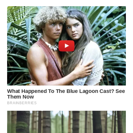
WN
NATUNA
WN
BINTAN
WN
MANDALIKA
WN
LIKUPANG
WN
LABUANBAJO
WN
BORNEO