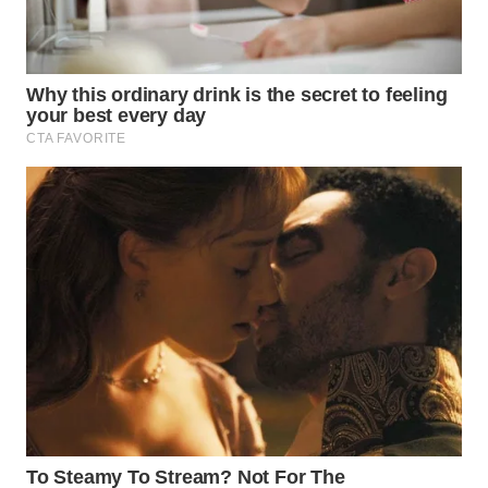
WN
INDRAMAYU
WN
KUNINGAN
WN
MAJALENGKA
WN
SUBANG
WN
SUKABUMI
WN
PURWAKARTA