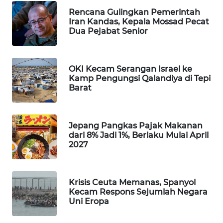
Rencana Gulingkan Pemerintah
WAHANA
Iran Kandas, Kepala Mossad Pecat
SPORT
Dua Pejabat Senior
WAHANA
UMKM
OKI Kecam Serangan Israel ke
Kamp Pengungsi Qalandiya di Tepi
WAHANA
Barat
SELEB
WAHANA
Jepang Pangkas Pajak Makanan
PERSONA
dari 8% Jadi 1%, Berlaku Mulai April
2027
WAHANA
OTOMOTIF
Krisis Ceuta Memanas, Spanyol
Kecam Respons Sejumlah Negara
WAHANA
Uni Eropa
HEALTH