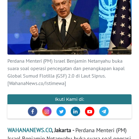
SAINS-TEKNO
KESEHATAN
INTERNASIONAL
SERBA-SERBI
Perdana Menteri (PM) Israel Benjamin Netanyahu buka
suara soal operasi pencegatan dan penangkapan kapal
PENDIDIKAN
Global Sumud Flotilla (GSF) 2.0 di Laut Siprus.
[WahanaNews.co/Istimewa]
OLAHRAGA
Ikuti Kami di:
OPINI
EDITORIAL
WAHANANEWS.CO
, Jakarta -
Perdana Menteri (PM)
Israel Benjamin Netanyahu buka suara soal operasi