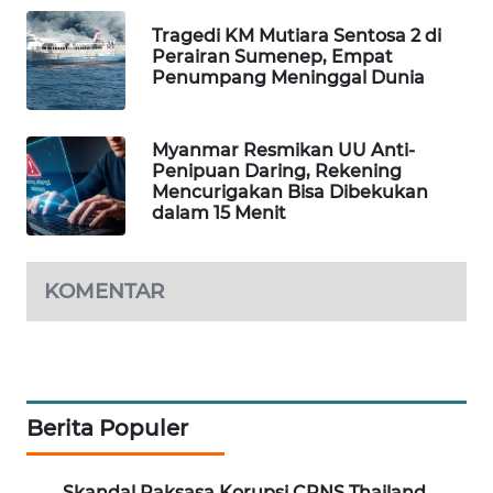
WAHANA
Tragedi KM Mutiara Sentosa 2 di
DESA
Perairan Sumenep, Empat
WISATA
Penumpang Meninggal Dunia
LAPAK
Myanmar Resmikan UU Anti-
WAHANA
Penipuan Daring, Rekening
Mencurigakan Bisa Dibekukan
Wahana
dalam 15 Menit
Network
KONSUMEN
KOMENTAR
LISTRIK
MASYARAKAT
KELISTRIKAN
Berita Populer
WALINKI
ID
Skandal Raksasa Korupsi CPNS Thailand