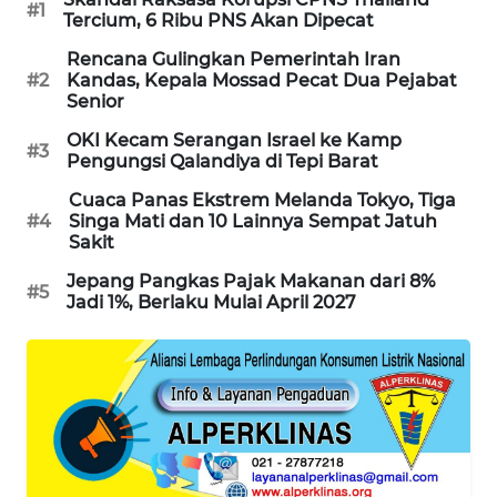
#1
Tercium, 6 Ribu PNS Akan Dipecat
MAWAKA
Rencana Gulingkan Pemerintah Iran
ID
#2
Kandas, Kepala Mossad Pecat Dua Pejabat
Senior
MARTABAT
OKI Kecam Serangan Israel ke Kamp
NET
#3
Pengungsi Qalandiya di Tepi Barat
Cuaca Panas Ekstrem Melanda Tokyo, Tiga
PLN
#4
Singa Mati dan 10 Lainnya Sempat Jatuh
WATCH
Sakit
Jepang Pangkas Pajak Makanan dari 8%
MKLI
#5
Jadi 1%, Berlaku Mulai April 2027
LPKKI
LKKI
KOPEKLIN