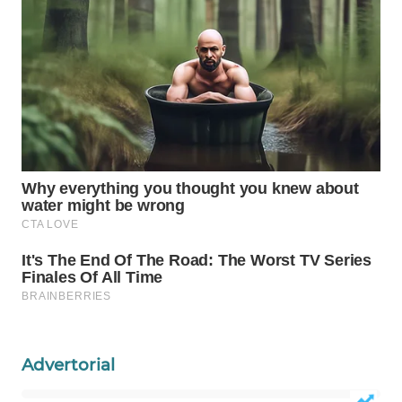
Wahana
Media
Group
WAHANA
NEWS
WAHANA
TANI
WAHANA
ADVOKAT
WAHANA
INFRASTRUKTUR
WAHANA
Advertorial
KONSUMEN