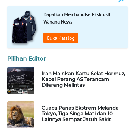
WAHANA
Dapatkan Merchandise Eksklusif
LISTRIK
Wahana News
WAHANA
TRAVEL
Buka Katalog
WAHANA
Pilihan Editor
TV
Iran Mainkan Kartu Selat Hormuz,
WAHANANEWS
Kapal Perang AS Terancam
ID
Dilarang Melintas
WAHANANEWS
CO ID
Cuaca Panas Ekstrem Melanda
Tokyo, Tiga Singa Mati dan 10
Lainnya Sempat Jatuh Sakit
WAHANANEWS
NET