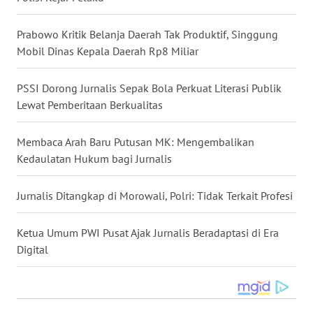
WN
NUSANTARA
Prabowo Kritik Belanja Daerah Tak Produktif, Singgung
Mobil Dinas Kepala Daerah Rp8 Miliar
WN
JOGJA
PSSI Dorong Jurnalis Sepak Bola Perkuat Literasi Publik
Lewat Pemberitaan Berkualitas
WN
JATIM
Membaca Arah Baru Putusan MK: Mengembalikan
Kedaulatan Hukum bagi Jurnalis
WN
BALI
Jurnalis Ditangkap di Morowali, Polri: Tidak Terkait Profesi
WN
Ketua Umum PWI Pusat Ajak Jurnalis Beradaptasi di Era
KALBAR
Digital
WN
KALTENG