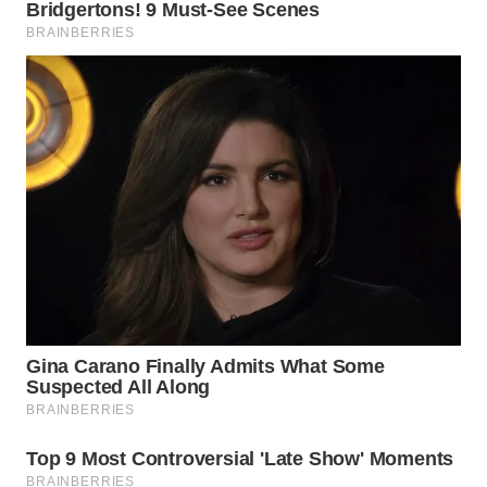
WN
PRIANGAN
TIMUR
WN
SEMARANG
WN
SOLO
WN
BOROBUDUR
WN
MADURA
WN
SURABAYA