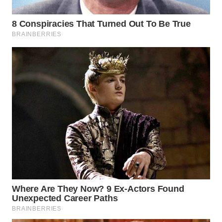
TAPANULI
TENGAH
WN DELI
SERDANG
WN
TEBING
TINGGI
WN
PAKPAK
WN
KARAWANG
WN
BEKASI