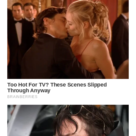
WN
BOGOR
WN
DEPOK
WN
TAPANULI
UTARA
WN
SAMOSIR
WN
PADANG
LAWAS