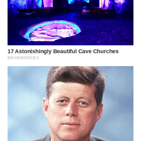
WN
TAPANULI
SELATAN
WN
TANJUNG
LESUNG
WN
KARO
WN
SIMALUNGUN
WN
LABUHANBATU
WN