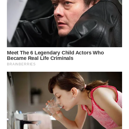
WN
SUMEDANG
WN
CIANJUR
WN
KEPULAUAN
SERIBU
WN
TANGERANG
WN
BINJAI
WN
CIREBON