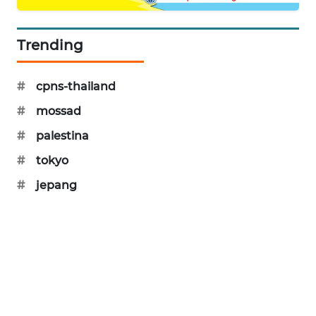
PORTAL
KONSUMEN
Trending
FORWAMKI
#
cpns-thailand
ALPERKLINAS
#
mossad
#
palestina
FORJASIDA
#
tokyo
TAMBANG
#
jepang
NEWS
SITUNGIR
NEWS
SIDIKALANG
NEWS