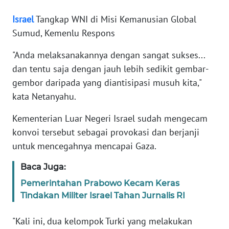
Israel
Tangkap WNI di Misi Kemanusian Global
KARIR
Sumud, Kemenlu Respons
DISCLAIMER
"Anda melaksanakannya dengan sangat sukses...
dan tentu saja dengan jauh lebih sedikit gembar-
Wahana
gembor daripada yang diantisipasi musuh kita,"
News
kata Netanyahu.
Regional
Kementerian Luar Negeri Israel sudah mengecam
WN
konvoi tersebut sebagai provokasi dan berjanji
SUMUT
untuk mencegahnya mencapai Gaza.
WN
Baca Juga:
JAKARTA
Pemerintahan Prabowo Kecam Keras
Tindakan Militer Israel Tahan Jurnalis RI
WN
JABAR
"Kali ini, dua kelompok Turki yang melakukan