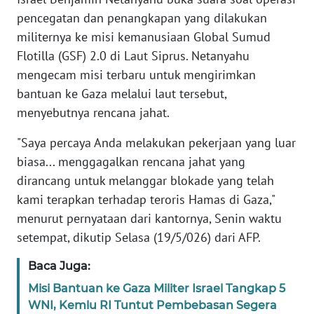
Informasi
pencegatan dan penangkapan yang dilakukan
militernya ke misi kemanusiaan Global Sumud
INDEKS
BERITA
Flotilla (GSF) 2.0 di Laut Siprus. Netanyahu
mengecam misi terbaru untuk mengirimkan
KONTAK
bantuan ke Gaza melalui laut tersebut,
KAMI
menyebutnya rencana jahat.
INFO
"Saya percaya Anda melakukan pekerjaan yang luar
IKLAN
biasa... menggagalkan rencana jahat yang
dirancang untuk melanggar blokade yang telah
TENTANG
kami terapkan terhadap teroris Hamas di Gaza,"
KAMI
menurut pernyataan dari kantornya, Senin waktu
setempat, dikutip Selasa (19/5/026) dari AFP.
PEDOMAN
MEDIA
Baca Juga:
SIBER
Misi Bantuan ke Gaza Militer Israel Tangkap 5
WNI, Kemlu RI Tuntut Pembebasan Segera
REDAKSI