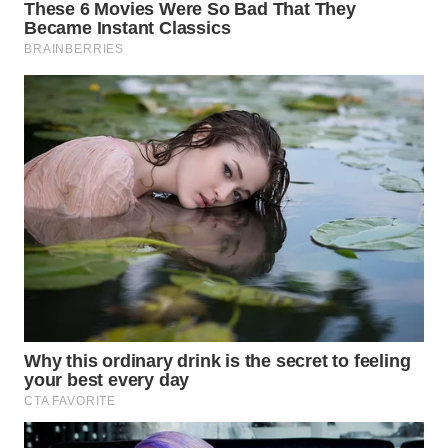
WN
KALTARA
WN
KALSEL
WN
KALTIM
WN
SULSEL
WN
GORONTALO
WN
SULUT