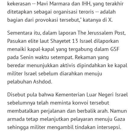
kekerasan -- Mavi Marmara dan IHH, yang terakhir
WN
ditetapkan sebagai organisasi teroris -- adalah
BANTEN
bagian dari provokasi tersebut," katanya di X.
WN
Sementara itu, dalam laporan The Jerussalem Post,
NTT
Pasukan elite laut Shayetet 13 Israel dilaporkan
menaiki kapal-kapal yang tergabung dalam GSF
WN
KEPRI
pada Senin waktu setempat. Rekaman yang
beredar menunjukkan aktivis dipindahkan ke kapal
WN
militer Israel sebelum diarahkan menuju
PAPUA
pelabuhan Ashdod.
Disebut pula bahwa Kementerian Luar Negeri Israel
WN
PAPUA
sebelumnya telah meminta konvoi tersebut
BARAT
membatalkan perjalanan dan berbalik arah. Namun
armada tetap melanjutkan pelayaran menuju Gaza
WN
sehingga militer mengambil tindakan intersepsi.
RIAU