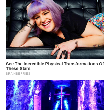
WN
MALUKU
WN
MALUT
WN
DAIRI
WN
DANAU
TOBA
WN
NIAS
WN
LANGKAT