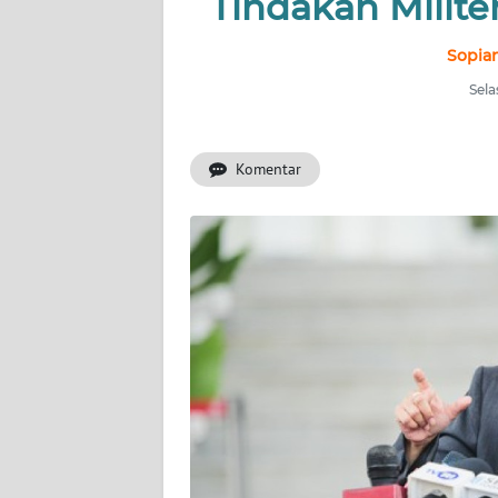
Tindakan Militer
INDEKS
BERITA
Sopian
Sela
KONTAK
KAMI
Komentar
INFO
IKLAN
TENTANG
KAMI
PEDOMAN
MEDIA
SIBER
REDAKSI