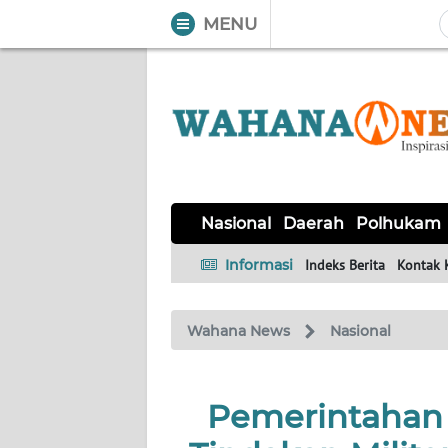
MENU
WAHANA
Tutup
TV
NASIONAL
DAERAH
POLHUKAM
KRIMINAL
EKUIN
SAINS-
KESEHATAN
INTERNASIONAL
Nasional
Daerah
Polhukam
TEKNO
Informasi
Indeks Berita
Kontak 
SERBA-
PENDIDIKAN
OLAHRAGA
OPINI
SERBI
Wahana News
Nasional
EDITORIAL
Pemerintahan
Informasi