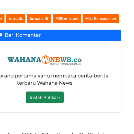
el
Jurnalis
Jurnalis Ri
Militer Israel
Misi Kemanusian
Beri Komentar
 orang pertama yang membaca berita-berita
terbaru Wahana News
Install Aplikasi