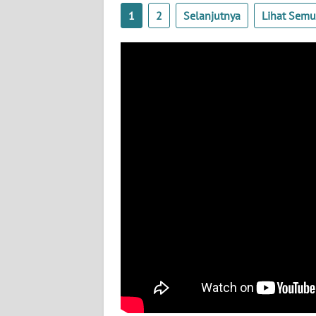
BABEL
1
2
Selanjutnya
Lihat Sem
WN
SUMBAR
WN
SUMSEL
WN
BENGKULU
WN
LAMPUNG
WN
JATENG
WN