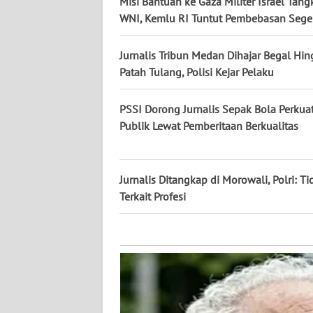
Misi Bantuan ke Gaza Militer Israel Tang
KALTARA
WNI, Kemlu RI Tuntut Pembebasan Sege
WN
KALSEL
Jurnalis Tribun Medan Dihajar Begal Hi
Patah Tulang, Polisi Kejar Pelaku
WN
KALTIM
PSSI Dorong Jurnalis Sepak Bola Perkuat 
Publik Lewat Pemberitaan Berkualitas
WN
SULSEL
Jurnalis Ditangkap di Morowali, Polri: Ti
WN
Terkait Profesi
GORONTALO
WN
SULUT
WN
MALUKU