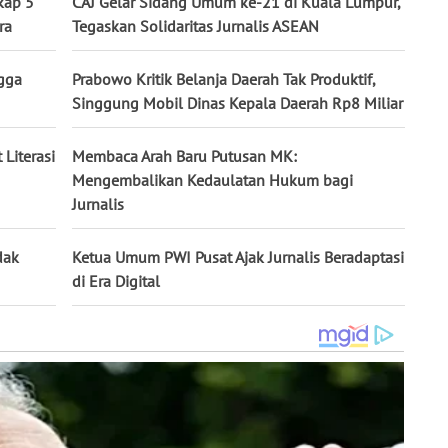
kap 5
CAJ Gelar Sidang Umum ke-21 di Kuala Lumpur,
ra
Tegaskan Solidaritas Jurnalis ASEAN
ngga
Prabowo Kritik Belanja Daerah Tak Produktif,
Singgung Mobil Dinas Kepala Daerah Rp8 Miliar
Literasi
Membaca Arah Baru Putusan MK:
Mengembalikan Kedaulatan Hukum bagi
Jurnalis
dak
Ketua Umum PWI Pusat Ajak Jurnalis Beradaptasi
di Era Digital