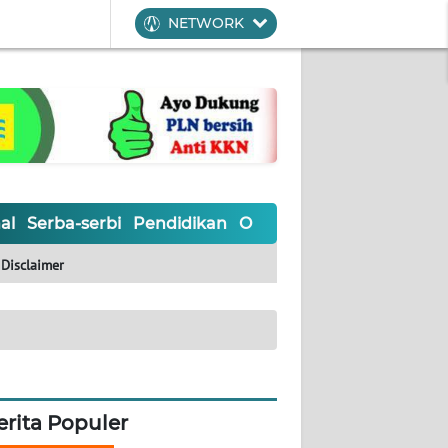
NETWORK
al
Serba-serbi
Pendidikan
Olahraga
Opini
Editoria
Disclaimer
erita Populer