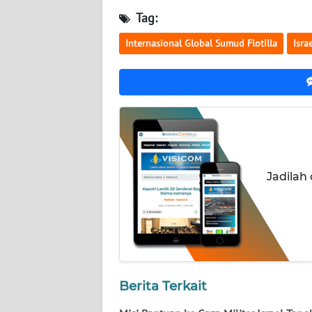
NUSANTARA
Tag:
WN
Internasional Global Sumud Flotilla
Isra
JOGJA
WN
JATIM
WN
BALI
Jadilah
WN
KALBAR
WN
KALTENG
Berita Terkait
WN