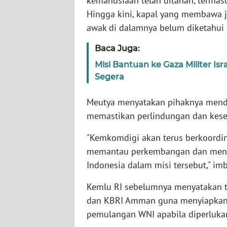
kemanusiaan telah ditahan, termasu
SERAMBI
Hingga kini, kapal yang membawa j
awak di dalamnya belum diketahui s
WN
JAMBI
Baca Juga:
Misi Bantuan ke Gaza Militer I
WN
Segera
SULTRA
Meutya menyatakan pihaknya mend
WN
memastikan perlindungan dan kese
NTB
"Kemkomdigi akan terus berkoordin
WN
memantau perkembangan dan mendu
SULTENG
Indonesia dalam misi tersebut," im
WN
Kemlu RI sebelumnya menyatakan te
SULBAR
dan KBRI Amman guna menyiapkan 
pemulangan WNI apabila diperluka
WN