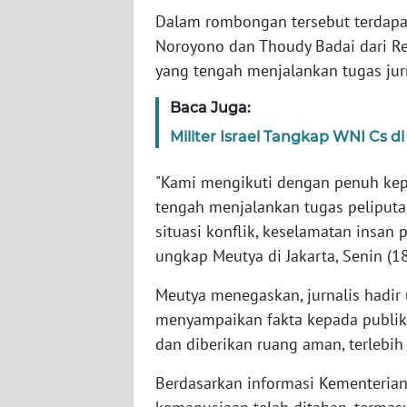
Dalam rombongan tersebut terdap
Noroyono dan Thoudy Badai dari Re
WN
NTT
yang tengah menjalankan tugas jurn
Baca Juga:
WN
KEPRI
Militer Israel Tangkap WNI Cs 
"Kami mengikuti dengan penuh kepr
WN
PAPUA
tengah menjalankan tugas peliput
situasi konflik, keselamatan insan 
WN
ungkap Meutya di Jakarta, Senin (1
PAPUA
BARAT
Meutya menegaskan, jurnalis hadi
menyampaikan fakta kepada publik du
WN
dan diberikan ruang aman, terlebih
RIAU
Berdasarkan informasi Kementerian 
WN