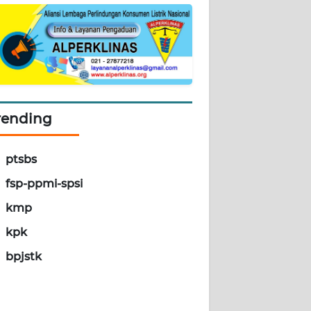
rending
ptsbs
fsp-ppmi-spsi
kmp
kpk
bpjstk