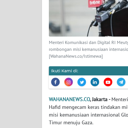
KARIR
DISCLAIMER
Wahana
News
Menteri Komunikasi dan Digital RI Meu
Regional
rombongan misi kemanusiaan internasion
[WahanaNews.co/Istimewa]
WN
SUMUT
Ikuti Kami di:
WN
JAKARTA
WAHANANEWS.CO
, Jakarta -
Menteri
WN
JABAR
Hafid mengecam keras tindakan mi
misi kemanusiaan internasional Glo
WN
Timur menuju Gaza.
BANTEN