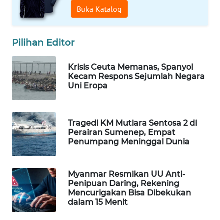
Buka Katalog
WN
NATUNA
Pilihan Editor
WN
BINTAN
Krisis Ceuta Memanas, Spanyol
Kecam Respons Sejumlah Negara
Uni Eropa
WN
MANDALIKA
Tragedi KM Mutiara Sentosa 2 di
WN
Perairan Sumenep, Empat
LIKUPANG
Penumpang Meninggal Dunia
WN
LABUANBAJO
Myanmar Resmikan UU Anti-
Penipuan Daring, Rekening
Mencurigakan Bisa Dibekukan
WN
dalam 15 Menit
BORNEO