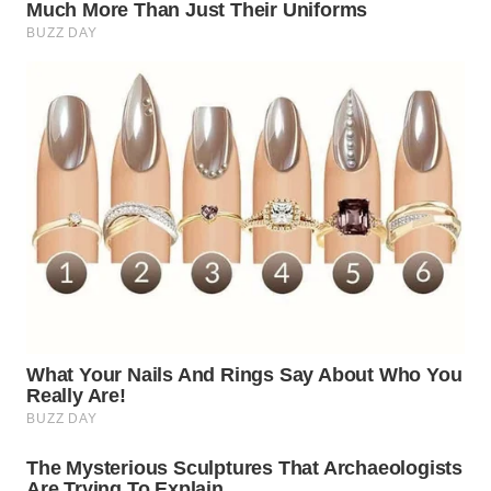
TAPANULI
TENGAH
WN DELI
SERDANG
WN
TEBING
TINGGI
WN
PAKPAK
WN
KARAWANG
WN
BEKASI