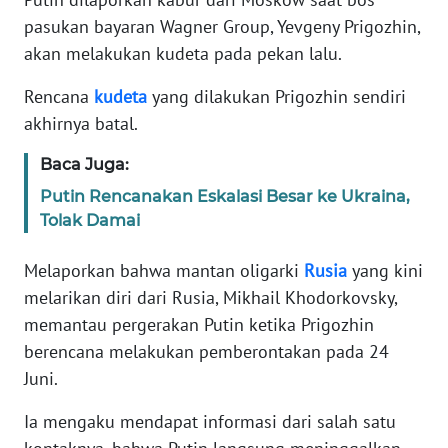
Informasi
pasukan bayaran Wagner Group, Yevgeny Prigozhin,
INDEKS
akan melakukan kudeta pada pekan lalu.
BERITA
Rencana
kudeta
yang dilakukan Prigozhin sendiri
akhirnya batal.
KONTAK
KAMI
Baca Juga:
Putin Rencanakan Eskalasi Besar ke Ukraina,
INFO
IKLAN
Tolak Damai
Melaporkan bahwa mantan oligarki
Rusia
yang kini
TENTANG
KAMI
melarikan diri dari Rusia, Mikhail Khodorkovsky,
memantau pergerakan Putin ketika Prigozhin
PEDOMAN
berencana melakukan pemberontakan pada 24
MEDIA
Juni.
SIBER
Ia mengaku mendapat informasi dari salah satu
REDAKSI