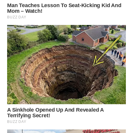
WN
MALUKU
WN
MALUT
WN
DAIRI
WN
DANAU
TOBA
WN
NIAS
WN
LANGKAT