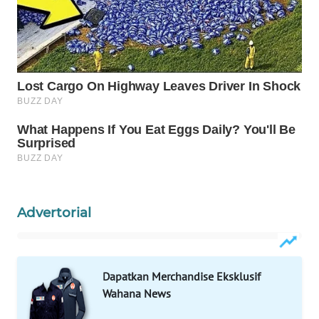
WN
PRIANGAN
TIMUR
WN
SEMARANG
WN
SOLO
WN
BOROBUDUR
Advertorial
WN
MADURA
Dapatkan Merchandise Eksklusif
WN
Wahana News
SURABAYA