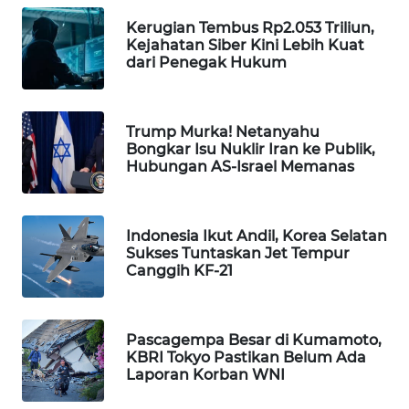
Wahana
Kerugian Tembus Rp2.053 Triliun,
Media
Kejahatan Siber Kini Lebih Kuat
Group
dari Penegak Hukum
WAHANA
NEWS
Trump Murka! Netanyahu
Bongkar Isu Nuklir Iran ke Publik,
WAHANA
Hubungan AS-Israel Memanas
TANI
WAHANA
Indonesia Ikut Andil, Korea Selatan
ADVOKAT
Sukses Tuntaskan Jet Tempur
Canggih KF-21
WAHANA
INFRASTRUKTUR
Pascagempa Besar di Kumamoto,
KBRI Tokyo Pastikan Belum Ada
WAHANA
Laporan Korban WNI
KONSUMEN