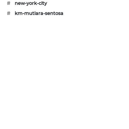
#
new-york-city
WAHANA
DESA
#
km-mutiara-sentosa
WISATA
LAPAK
WAHANA
Wahana
Network
KONSUMEN
LISTRIK
MASYARAKAT
KELISTRIKAN
WALINKI
ID