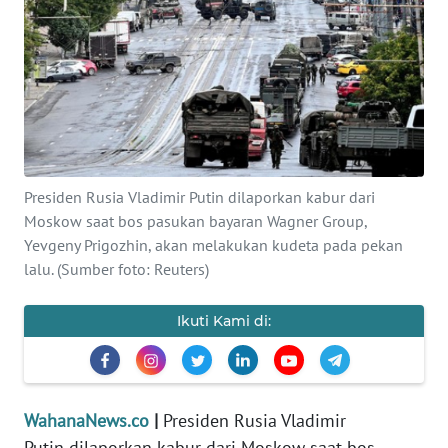
SAINS-TEKNO
KESEHATAN
INTERNASIONAL
SERBA-SERBI
Presiden Rusia Vladimir Putin dilaporkan kabur dari
Moskow saat bos pasukan bayaran Wagner Group,
PENDIDIKAN
Yevgeny Prigozhin, akan melakukan kudeta pada pekan
lalu. (Sumber foto: Reuters)
OLAHRAGA
Ikuti Kami di:
OPINI
EDITORIAL
WahanaNews.co
|
Presiden Rusia Vladimir
Putin dilaporkan kabur dari Moskow saat bos