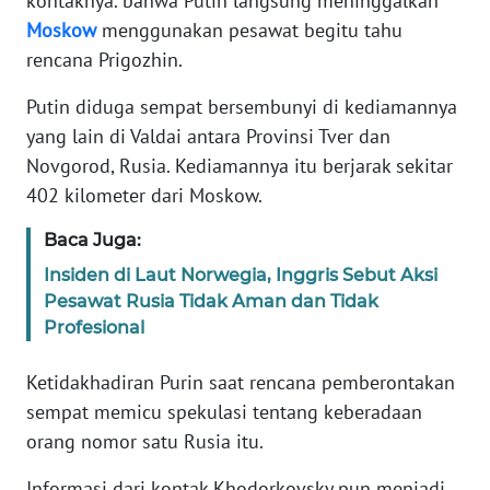
kontaknya. bahwa Putin langsung meninggalkan
Moskow
menggunakan pesawat begitu tahu
KARIR
rencana Prigozhin.
Putin diduga sempat bersembunyi di kediamannya
DISCLAIMER
yang lain di Valdai antara Provinsi Tver dan
Novgorod, Rusia. Kediamannya itu berjarak sekitar
Wahana
News
402 kilometer dari Moskow.
Regional
Baca Juga:
WN
Insiden di Laut Norwegia, Inggris Sebut Aksi
SUMUT
Pesawat Rusia Tidak Aman dan Tidak
Profesional
WN
JAKARTA
Ketidakhadiran Purin saat rencana pemberontakan
sempat memicu spekulasi tentang keberadaan
WN
orang nomor satu Rusia itu.
JABAR
Informasi dari kontak Khodorkovsky pun menjadi