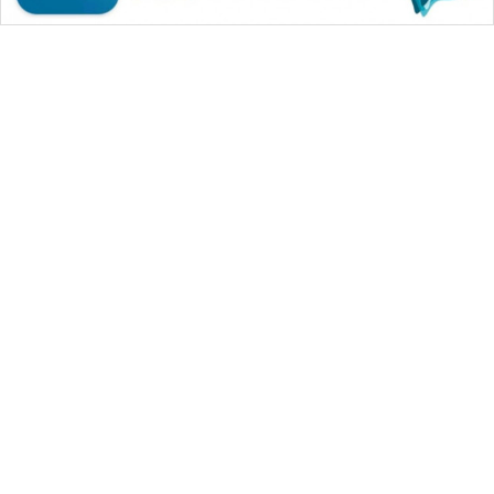
CILEUNGSI
NEWS
BERKAT
NEWS
BERAMPU
NEWS
ANUGERAH
WAHANA MEDIA GROUP
NEWS
|
|
|
WAHANA NEWS co
WAHANA TANI
WAHANA ADVOKAT
AKHLAK
|
|
WAHANA INFRASTRUKTUR
WAHANA KONSUMEN
ID
|
|
|
WAHANA LISTRIK
WAHANA TRAVEL
WAHANA TV
|
|
|
WAHANANEWS id
WAHANANEWS CO ID
WAHANANEWS NET
|
|
|
PERAPKI
WAHANA SPORT ID
Wahana UMKM
Wahana Seleb
NEWS
|
|
|
Wahana Persona
Wahana Otomotif
Wahana Health
|
Wahana Desa Wisata
Lapak Wahana