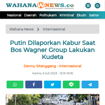
Nasional
Daerah
Polhukam
Kriminal
Ekuin
Sains-Te
WAHANA
Tutup
TV
Wahana News
Internasional
NASIONAL
Putin Dilaporkan Kabur Saat
Bos Wagner Group Lakukan
DAERAH
Kudeta
Denny Sitanggang - Internasional
POLHUKAM
Kamis, 6 Juli 2023 - 12:10 WIB
KRIMINAL
EKUIN