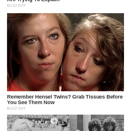
WN
BOGOR
WN
DEPOK
WN
TAPANULI
UTARA
WN
SAMOSIR
WN
PADANG
LAWAS