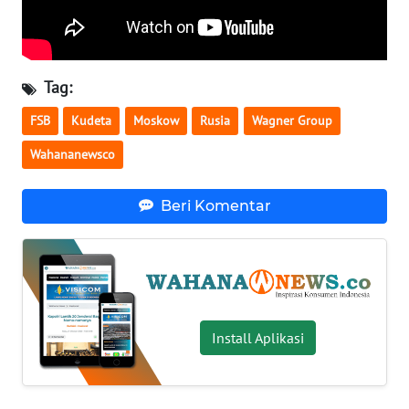
WN
SERAMBI
Tag:
WN
JAMBI
FSB
Kudeta
Moskow
Rusia
Wagner Group
Wahananewsco
WN
SULTRA
Beri Komentar
WN
NTB
WN
SULTENG
Install Aplikasi
WN
SULBAR