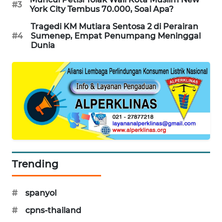
#3
York City Tembus 70.000, Soal Apa?
WAHANA
SPORT
Tragedi KM Mutiara Sentosa 2 di Perairan
#4
Sumenep, Empat Penumpang Meninggal
Dunia
WAHANA
UMKM
WAHANA
SELEB
WAHANA
PERSONA
WAHANA
Trending
OTOMOTIF
#
spanyol
WAHANA
HEALTH
#
cpns-thailand