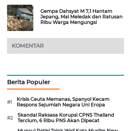
WAHANA
Gempa Dahsyat M 7,1 Hantam
LISTRIK
Jepang, Mal Meledak dan Ratusan
Ribu Warga Mengungsi
WAHANA
TRAVEL
KOMENTAR
WAHANA
TV
WAHANANEWS
ID
Berita Populer
WAHANANEWS
Krisis Ceuta Memanas, Spanyol Kecam
CO ID
#1
Respons Sejumlah Negara Uni Eropa
Skandal Raksasa Korupsi CPNS Thailand
WAHANANEWS
#2
Tercium, 6 Ribu PNS Akan Dipecat
NET
Muncul Petisi Tolak Wali Kota Muslim New