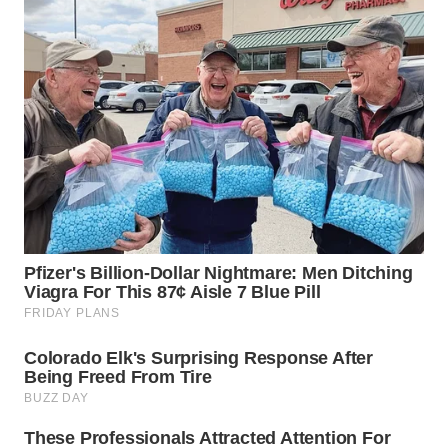
WN
TAPANULI
SELATAN
WN
TANJUNG
LESUNG
WN
KARO
WN
SIMALUNGUN
WN
LABUHANBATU
WN