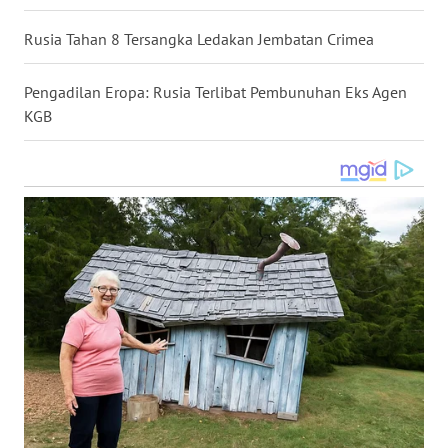
WN
Rusia Tahan 8 Tersangka Ledakan Jembatan Crimea
NUSANTARA
Pengadilan Eropa: Rusia Terlibat Pembunuhan Eks Agen
WN
KGB
JOGJA
WN
JATIM
WN
BALI
WN
KALBAR
WN
KALTENG