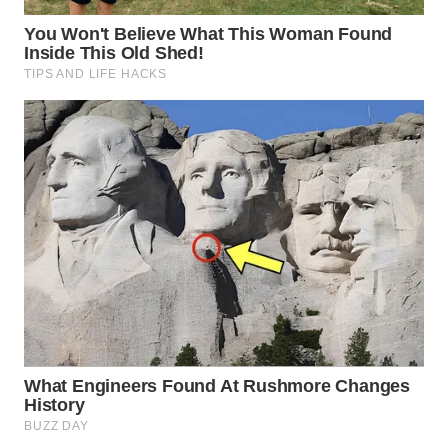
WN
KALTARA
WN
KALSEL
WN
KALTIM
WN
SULSEL
WN
GORONTALO
WN
SULUT