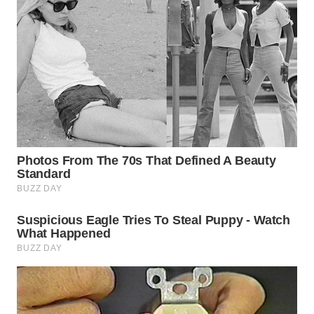
WN
SUMEDANG
WN
CIANJUR
WN
KEPULAUAN
SERIBU
WN
TANGERANG
WN
BINJAI
WN
CIREBON