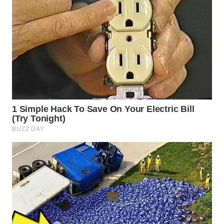
WN
INDRAMAYU
WN
KUNINGAN
WN
MAJALENGKA
WN
SUBANG
WN
SUKABUMI
WN
PURWAKARTA