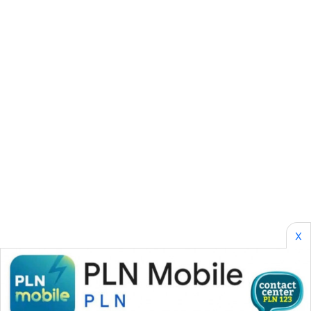
KARING
NEWS
JURNAL
MARITIM
HUMBANG
NEWS
GARONGGANG
NEWS
FISUELRI
ID
X
ENERGI
NEWS