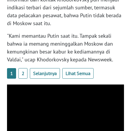
WN
indikasi terbari dari sejumlah sumber, termasuk
BANTEN
data pelacakan pesawat, bahwa Putin tidak berada
di Moskow saat itu.
WN
NTT
"Kami memantau Putin saat itu. Tampak sekali
bahwa ia memang meninggalkan Moskow dan
WN
kemungkinan besar kabur ke kediamannya di
KEPRI
Valdai," ucap Khodorkovsky kepada Newsweek.
WN
1
2
Selanjutnya
Lihat Semua
PAPUA
WN
PAPUA
BARAT
WN
RIAU