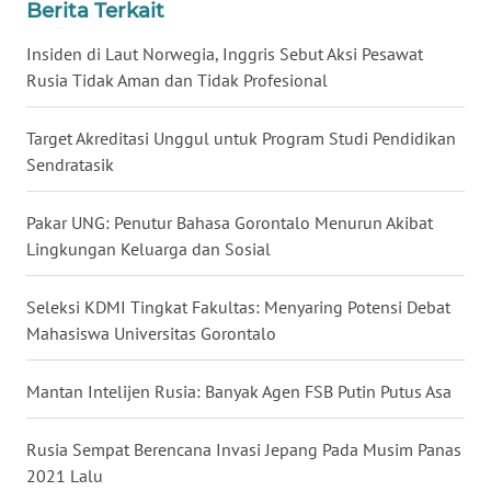
Berita Terkait
WN
Insiden di Laut Norwegia, Inggris Sebut Aksi Pesawat
BABEL
Rusia Tidak Aman dan Tidak Profesional
WN
SUMBAR
Target Akreditasi Unggul untuk Program Studi Pendidikan
Sendratasik
WN
SUMSEL
Pakar UNG: Penutur Bahasa Gorontalo Menurun Akibat
Lingkungan Keluarga dan Sosial
WN
BENGKULU
Seleksi KDMI Tingkat Fakultas: Menyaring Potensi Debat
Mahasiswa Universitas Gorontalo
WN
LAMPUNG
Mantan Intelijen Rusia: Banyak Agen FSB Putin Putus Asa
WN
Rusia Sempat Berencana Invasi Jepang Pada Musim Panas
JATENG
2021 Lalu