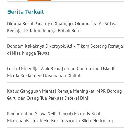
WN
Berita Terkait
NUSANTARA
Diduga Kesal Pacarnya Diganggu, Oknum TNI AL Aniaya
WN
Remaja 19 Tahun hingga Babak Belur
JOGJA
Dendam Kakaknya Dikeroyok, Adik Tikam Seorang Remaja
WN
di Nias hingga Tewas
JATIM
Lestari Moerdijat Ajak Remaja Jujur Cantumkan Usia di
WN
Media Sosial demi Keamanan Digital
BALI
Kasus Gangguan Mental Remaja Meningkat, MPR Dorong
WN
Guru dan Orang Tua Perkuat Deteksi Dini
KALBAR
Pembunuhan Siswa SMP: Pernah Menulis Soal
WN
Menghabisi, Jejak Medsos Tersangka Bikin Merinding
KALTENG