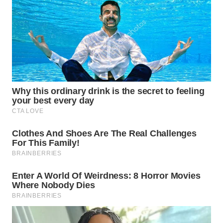
WN
SUMEDANG
WN
CIANJUR
WN
KEPULAUAN
SERIBU
WN
TANGERANG
WN
BINJAI
WN
CIREBON