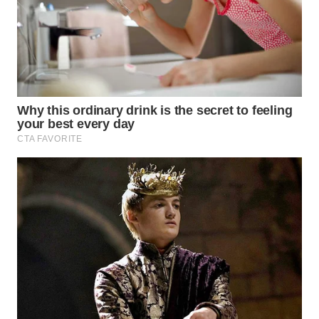
WN
PRIANGAN
TIMUR
WN
SEMARANG
WN
SOLO
WN
BOROBUDUR
WN
MADURA
WN
SURABAYA