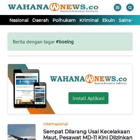
Nasional
Daerah
Polhukam
Kriminal
Ekuin
Sains-Te
WAHANA
Tutup
TV
Berita dengan tagar
#boeing
NASIONAL
DAERAH
POLHUKAM
Install Aplikasi
KRIMINAL
Internasional
EKUIN
Sempat Dilarang Usai Kecelakaan
Maut, Pesawat MD-11 Kini Diizinkan