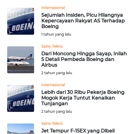
Informasi
Internasional
Sejumlah Insiden, Picu Hilangnya
INDEKS
Kepercayaan Rakyat AS Terhadap
BERITA
Boeing
1 tahun yang lalu
KONTAK
KAMI
Sains-Tekno
Dari Moncong Hingga Sayap, Inilah
5 Detail Pembeda Boeing dan
INFO
Airbus
IKLAN
2 tahun yang lalu
TENTANG
Internasional
KAMI
Lebih dari 30 Ribu Pekerja Boeing
Mogok Kerja Tuntut Kenaikan
Tunjangan
PEDOMAN
MEDIA
2 tahun yang lalu
SIBER
Sains-Tekno
Jet Tempur F-15EX yang Dibeli
REDAKSI