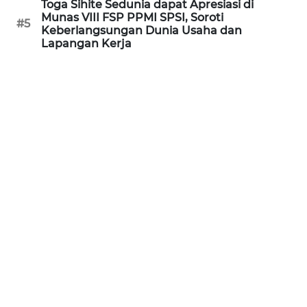
Toga Sihite Sedunia dapat Apresiasi di
WN
Munas VIII FSP PPMI SPSI, Soroti
#5
KALTARA
Keberlangsungan Dunia Usaha dan
Lapangan Kerja
WN
KALSEL
WN
KALTIM
WN
SULSEL
WN
GORONTALO
WN
SULUT