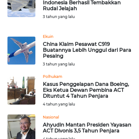
Indonesia Berhasil Tembakkan
Rudal Jelajah
KARIR
3 tahun yang lalu
DISCLAIMER
Ekuin
China Klaim Pesawat C919
Wahana
Buatannya Lebih Unggul dari Para
News
Pesaing
Regional
3 tahun yang lalu
WN
Polhukam
SUMUT
Kasus Penggelapan Dana Boeing,
Eks Ketua Dewan Pembina ACT
Dituntut 4 Tahun Penjara
WN
4 tahun yang lalu
JAKARTA
Nasional
WN
Ahyudin Mantan Presiden Yayasan
JABAR
ACT Divonis 3,5 Tahun Penjara
4 tahun yang lalu