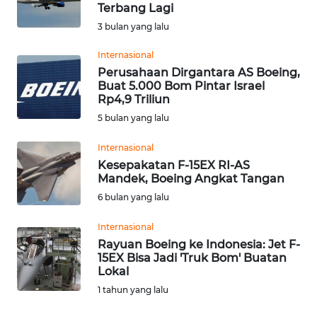
SAINS-TEKNO
Terbang Lagi
3 bulan yang lalu
KESEHATAN
Internasional
Perusahaan Dirgantara AS Boeing,
Buat 5.000 Bom Pintar Israel
INTERNASIONAL
Rp4,9 Triliun
5 bulan yang lalu
SERBA-SERBI
Internasional
Kesepakatan F-15EX RI-AS
PENDIDIKAN
Mandek, Boeing Angkat Tangan
6 bulan yang lalu
OLAHRAGA
Internasional
Rayuan Boeing ke Indonesia: Jet F-
OPINI
15EX Bisa Jadi 'Truk Bom' Buatan
Lokal
EDITORIAL
1 tahun yang lalu