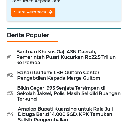
konsumen kepada kami.
WN
Suara Pembaca
NUSANTARA
WN
Berita Populer
JOGJA
WN
Bantuan Khusus Gaji ASN Daerah,
JATIM
#1
Pemerintah Pusat Kucurkan Rp22,5 Triliun
ke Pemda
WN
Bahari Gultom: LBH Gultom Center
#2
BALI
Pengabdian Kepada Marga Gultom
Bikin Geger! 995 Senjata Tersimpan di
WN
#3
Sekolah Jaksel, Polisi Masih Selidiki Ruangan
KALBAR
Terkunci
Amplop Bupati Kuansing untuk Raja Juli
WN
#4
Diduga Berisi 14.000 SGD, KPK Temukan
KALTENG
Selisih Pengembalian