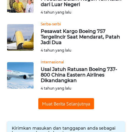
dari Luar Negeri
WN
4 tahun yang lalu
BABEL
Serba-serbi
WN
Pesawat Kargo Boeing 757
SUMBAR
Tergelincir Saat Mendarat, Patah
Jadi Dua
4 tahun yang lalu
WN
SUMSEL
Internasional
Usai Jatuh Ratusan Boeing 737-
WN
800 China Eastern Airlines
BENGKULU
Dikandangkan
4 tahun yang lalu
WN
LAMPUNG
Muat Berita Selanjutnya
WN
JATENG
Kirimkan masukan dan tanggapan anda sebagai