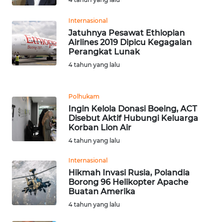
WN
BANTEN
Internasional
Jatuhnya Pesawat Ethiopian
Airlines 2019 Dipicu Kegagalan
WN
Perangkat Lunak
NTT
4 tahun yang lalu
WN
KEPRI
Polhukam
Ingin Kelola Donasi Boeing, ACT
Disebut Aktif Hubungi Keluarga
WN
Korban Lion Air
PAPUA
4 tahun yang lalu
WN
Internasional
PAPUA
Hikmah Invasi Rusia, Polandia
BARAT
Borong 96 Helikopter Apache
Buatan Amerika
WN
4 tahun yang lalu
RIAU