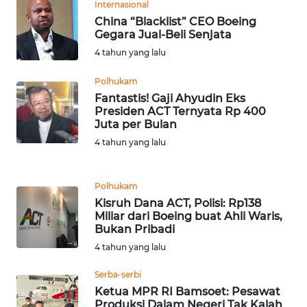
Internasional
China “Blacklist” CEO Boeing
WN
Gegara Jual-Beli Senjata
SERAMBI
4 tahun yang lalu
WN
Polhukam
JAMBI
Fantastis! Gaji Ahyudin Eks
Presiden ACT Ternyata Rp 400
Juta per Bulan
WN
SULTRA
4 tahun yang lalu
WN
Polhukam
NTB
Kisruh Dana ACT, Polisi: Rp138
Miliar dari Boeing buat Ahli Waris,
WN
Bukan Pribadi
SULTENG
4 tahun yang lalu
Serba-serbi
WN
SULBAR
Ketua MPR RI Bamsoet: Pesawat
Produksi Dalam Negeri Tak Kalah