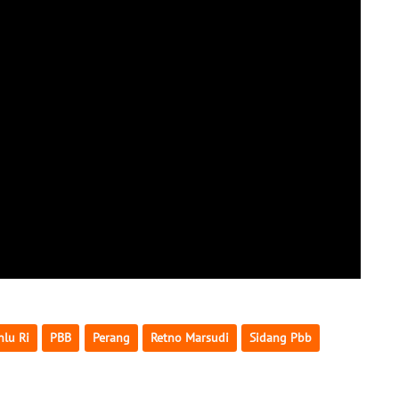
lu Ri
PBB
Perang
Retno Marsudi
Sidang Pbb