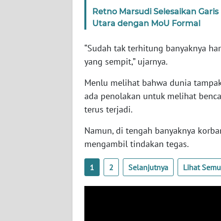
SERAMBI
Retno Marsudi Selesaikan Garis
Utara dengan MoU Formal
WN
JAMBI
“Sudah tak terhitung banyaknya har
yang sempit,” ujarnya.
WN
SULTRA
Menlu melihat bahwa dunia tampak 
ada penolakan untuk melihat benc
WN
terus terjadi.
NTB
Namun, di tengah banyaknya korba
WN
mengambil tindakan tegas.
SULTENG
1
2
Selanjutnya
Lihat Sem
WN
SULBAR
WN