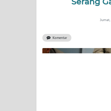
Serang G
INDEKS
BERITA
Jumat, 
KONTAK
KAMI
Komentar
INFO
IKLAN
TENTANG
KAMI
PEDOMAN
MEDIA
SIBER
REDAKSI