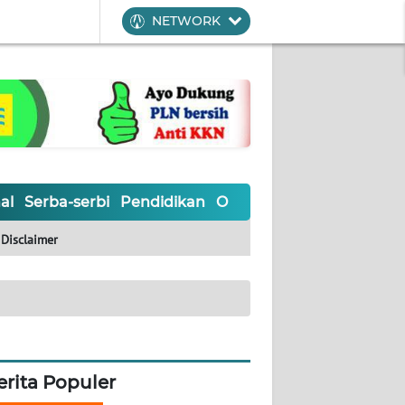
NETWORK
al
Serba-serbi
Pendidikan
Olahraga
Opini
Editoria
Disclaimer
erita Populer