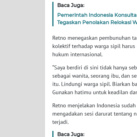
Baca Juga:
Pemerintah Indonesia Konsult
WN
NTT
Tegaskan Penolakan Relokasi 
Retno menegaskan pembunuhan tan
WN
KEPRI
kolektif terhadap warga sipil haru
hukum internasional.
WN
“Saya berdiri di sini tidak hanya s
PAPUA
sebagai wanita, seorang ibu, dan 
WN
itu. Lindungi warga sipil. Biarkan
PAPUA
Gunakan hatimu untuk keadilan dan 
BARAT
Retno menjelakan Indonesia sudah 
WN
mengadakan sesi darurat tentang na
RIAU
terjadi.
Baca Juga:
WN