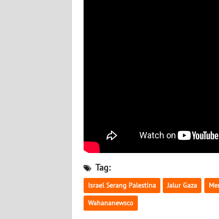
BABEL
WN
SUMBAR
WN
SUMSEL
WN
BENGKULU
WN
LAMPUNG
Tag:
WN
Israel Serang Palestina
Jalur Gaza
Men
JATENG
Wahananewsco
WN