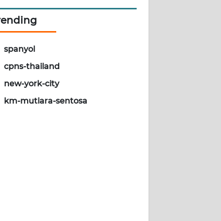
rending
spanyol
cpns-thailand
new-york-city
km-mutiara-sentosa