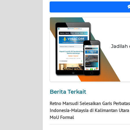
NUSANTARA
WN
JOGJA
WN
JATIM
Jadilah
WN
BALI
WN
KALBAR
Berita Terkait
Retno Marsudi Selesaikan Garis Perbata
WN
KALTENG
Indonesia-Malaysia di Kalimantan Utar
MoU Formal
WN