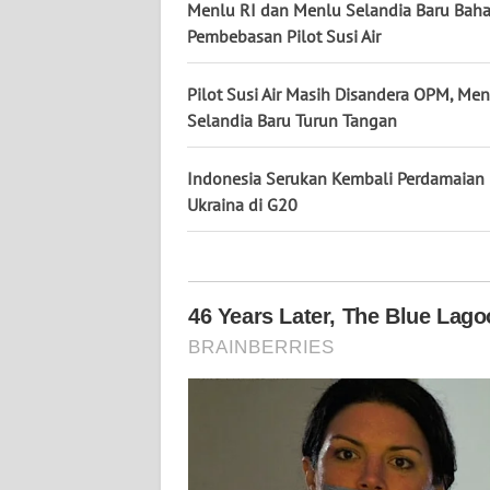
KALTARA
Menlu RI dan Menlu Selandia Baru Bah
Pembebasan Pilot Susi Air
WN
KALSEL
Pilot Susi Air Masih Disandera OPM, Men
Selandia Baru Turun Tangan
WN
KALTIM
Indonesia Serukan Kembali Perdamaian 
Ukraina di G20
WN
SULSEL
WN
GORONTALO
WN
SULUT
WN
MALUKU