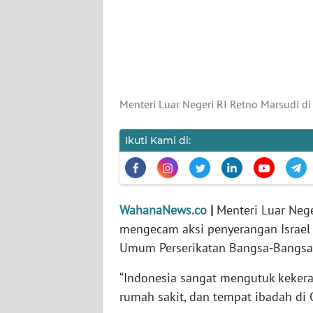
KARIR
DISCLAIMER
Wahana
News
Menteri Luar Negeri RI Retno Marsudi di
Regional
Ikuti Kami di:
WN
SUMUT
WN
JAKARTA
WahanaNews.co
|
Menteri Luar Nege
mengecam aksi penyerangan Israel k
WN
Umum Perserikatan Bangsa-Bangsa
JABAR
“Indonesia sangat mengutuk kekeras
rumah sakit, dan tempat ibadah di 
WN
BANTEN