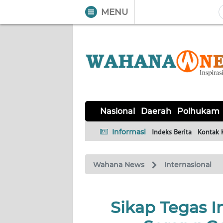
MENU
WAHANA
Tutup
TV
NASIONAL
DAERAH
POLHUKAM
KRIMINAL
EKUIN
SAINS-
KESEHATAN
INTERNASIONAL
Nasional
Daerah
Polhukam
TEKNO
Informasi
Indeks Berita
Kontak 
SERBA-
PENDIDIKAN
OLAHRAGA
OPINI
SERBI
Wahana News
Internasional
EDITORIAL
Sikap Tegas I
Informasi