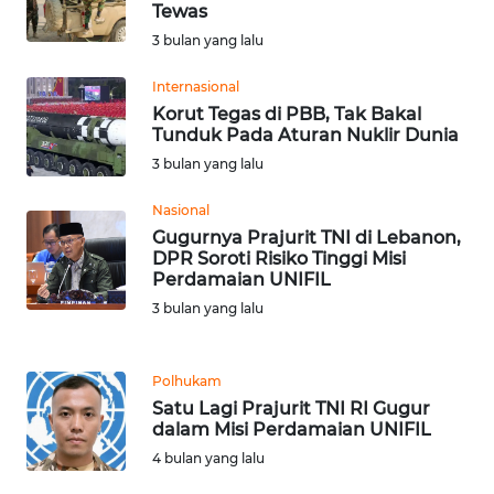
Tewas
WN
3 bulan yang lalu
SERAMBI
Internasional
Korut Tegas di PBB, Tak Bakal
WN
Tunduk Pada Aturan Nuklir Dunia
JAMBI
3 bulan yang lalu
WN
Nasional
SULTRA
Gugurnya Prajurit TNI di Lebanon,
DPR Soroti Risiko Tinggi Misi
Perdamaian UNIFIL
WN
NTB
3 bulan yang lalu
WN
Polhukam
SULTENG
Satu Lagi Prajurit TNI RI Gugur
dalam Misi Perdamaian UNIFIL
WN
4 bulan yang lalu
SULBAR