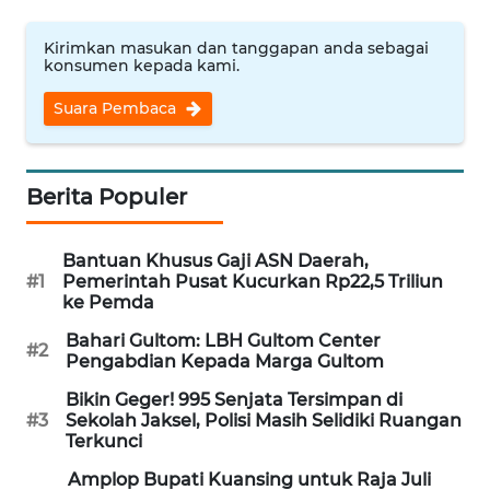
WN
Kirimkan masukan dan tanggapan anda sebagai
NUSANTARA
konsumen kepada kami.
Suara Pembaca
WN
JOGJA
WN
Berita Populer
JATIM
Bantuan Khusus Gaji ASN Daerah,
WN
#1
Pemerintah Pusat Kucurkan Rp22,5 Triliun
BALI
ke Pemda
Bahari Gultom: LBH Gultom Center
#2
WN
Pengabdian Kepada Marga Gultom
KALBAR
Bikin Geger! 995 Senjata Tersimpan di
#3
Sekolah Jaksel, Polisi Masih Selidiki Ruangan
WN
Terkunci
KALTENG
Amplop Bupati Kuansing untuk Raja Juli