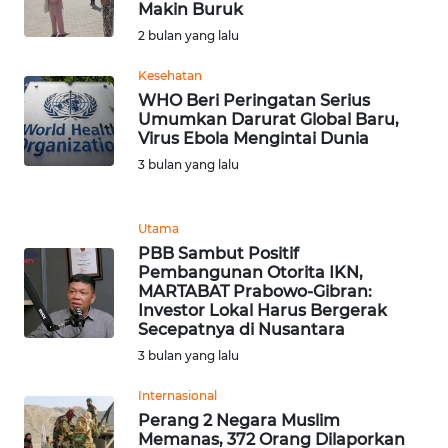
Makin Buruk
WN
2 bulan yang lalu
BANTEN
Kesehatan
WN
WHO Beri Peringatan Serius
NTT
Umumkan Darurat Global Baru,
Virus Ebola Mengintai Dunia
WN
3 bulan yang lalu
KEPRI
Utama
WN
PBB Sambut Positif
PAPUA
Pembangunan Otorita IKN,
MARTABAT Prabowo-Gibran:
Investor Lokal Harus Bergerak
WN
Secepatnya di Nusantara
PAPUA
BARAT
3 bulan yang lalu
Internasional
WN
Perang 2 Negara Muslim
RIAU
Memanas, 372 Orang Dilaporkan