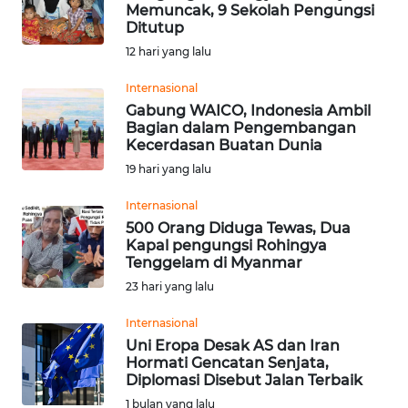
SAINS-TEKNO
Memuncak, 9 Sekolah Pengungsi
Ditutup
12 hari yang lalu
KESEHATAN
Internasional
Gabung WAICO, Indonesia Ambil
INTERNASIONAL
Bagian dalam Pengembangan
Kecerdasan Buatan Dunia
SERBA-SERBI
19 hari yang lalu
Internasional
PENDIDIKAN
500 Orang Diduga Tewas, Dua
Kapal pengungsi Rohingya
Tenggelam di Myanmar
OLAHRAGA
23 hari yang lalu
OPINI
Internasional
Uni Eropa Desak AS dan Iran
Hormati Gencatan Senjata,
EDITORIAL
Diplomasi Disebut Jalan Terbaik
1 bulan yang lalu