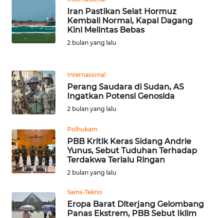
Iran Pastikan Selat Hormuz
Kembali Normal, Kapal Dagang
KARIR
Kini Melintas Bebas
2 bulan yang lalu
DISCLAIMER
Wahana
Internasional
News
Perang Saudara di Sudan, AS
Regional
Ingatkan Potensi Genosida
2 bulan yang lalu
WN
SUMUT
Polhukam
PBB Kritik Keras Sidang Andrie
Yunus, Sebut Tuduhan Terhadap
WN
Terdakwa Terlalu Ringan
JAKARTA
2 bulan yang lalu
WN
Sains-Tekno
JABAR
Eropa Barat Diterjang Gelombang
Panas Ekstrem, PBB Sebut Iklim