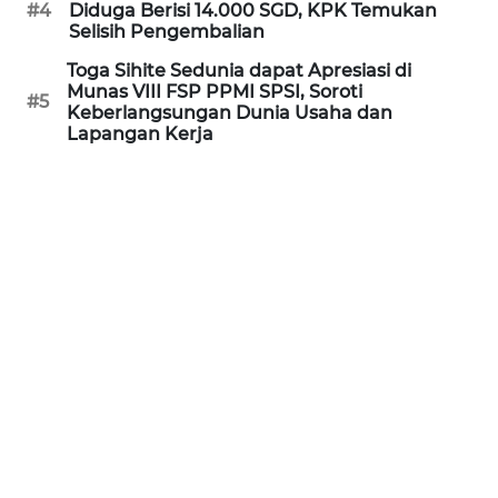
#4
Diduga Berisi 14.000 SGD, KPK Temukan
WN
Selisih Pengembalian
KALTARA
Toga Sihite Sedunia dapat Apresiasi di
Munas VIII FSP PPMI SPSI, Soroti
#5
WN
Keberlangsungan Dunia Usaha dan
KALSEL
Lapangan Kerja
WN
KALTIM
WN
SULSEL
WN
GORONTALO
WN
SULUT