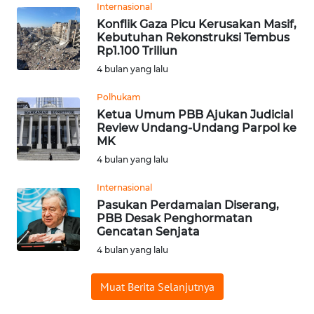
Internasional
WN
Konflik Gaza Picu Kerusakan Masif,
BABEL
Kebutuhan Rekonstruksi Tembus
Rp1.100 Triliun
4 bulan yang lalu
WN
SUMBAR
Polhukam
Ketua Umum PBB Ajukan Judicial
WN
Review Undang-Undang Parpol ke
SUMSEL
MK
4 bulan yang lalu
WN
Internasional
BENGKULU
Pasukan Perdamaian Diserang,
PBB Desak Penghormatan
WN
Gencatan Senjata
LAMPUNG
4 bulan yang lalu
WN
Muat Berita Selanjutnya
JATENG