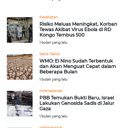
Informasi
INDEKS
Kesehatan
BERITA
Risiko Meluas Meningkat, Korban
Tewas Akibat Virus Ebola di RD
Kongo Tembus 500
KONTAK
KAMI
1 bulan yang lalu
Sains-Tekno
INFO
WMO: El Nino Sudah Terbentuk
IKLAN
dan Akan Menguat Cepat dalam
Beberapa Bulan
TENTANG
1 bulan yang lalu
KAMI
Internasional
PBB Temukan Bukti Baru, Israel
PEDOMAN
Lakukan Genosida Sadis di Jalur
MEDIA
Gaza
SIBER
1 bulan yang lalu
REDAKSI
Internasional