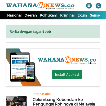
Nasional
Daerah
Polhukam
Kriminal
Ekuin
Sains-Te
WAHANA
Tutup
TV
Berita dengan tagar
#pbb
NASIONAL
DAERAH
POLHUKAM
Install Aplikasi
KRIMINAL
Internasional
EKUIN
Gelombang Kebencian ke
Pengungsi Rohingya di Malaysia