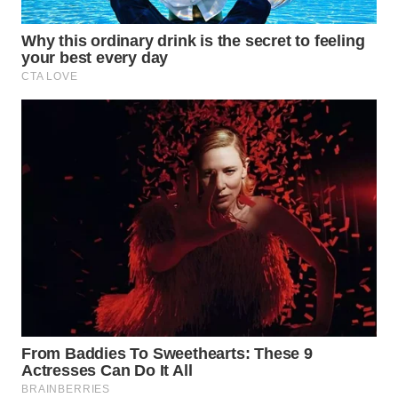
WN
BOGOR
WN
DEPOK
WN
TAPANULI
UTARA
WN
SAMOSIR
WN
PADANG
LAWAS