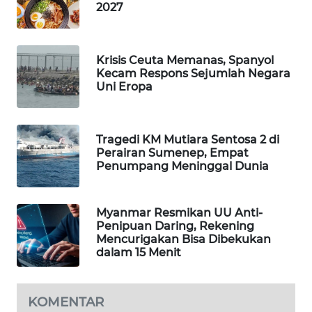
2027
PORTAL
KONSUMEN
Krisis Ceuta Memanas, Spanyol
FORWAMKI
Kecam Respons Sejumlah Negara
Uni Eropa
ALPERKLINAS
FORJASIDA
Tragedi KM Mutiara Sentosa 2 di
Perairan Sumenep, Empat
Penumpang Meninggal Dunia
TAMBANG
NEWS
Myanmar Resmikan UU Anti-
Penipuan Daring, Rekening
SITUNGIR
Mencurigakan Bisa Dibekukan
NEWS
dalam 15 Menit
SIDIKALANG
NEWS
KOMENTAR