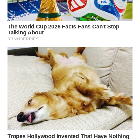
WN
PRIANGAN
TIMUR
WN
SEMARANG
WN
SOLO
WN
BOROBUDUR
WN
MADURA
WN
SURABAYA