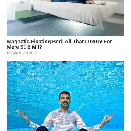
TAPANULI
TENGAH
WN DELI
SERDANG
WN
TEBING
TINGGI
WN
PAKPAK
WN
KARAWANG
WN
BEKASI