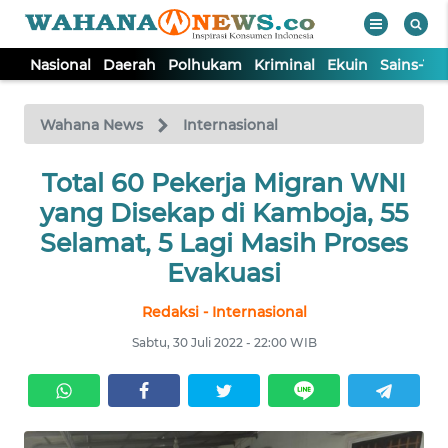
Nasional
Daerah
Polhukam
Kriminal
Ekuin
Sains-Te
WAHANA
Tutup
TV
Wahana News
Internasional
NASIONAL
Total 60 Pekerja Migran WNI
yang Disekap di Kamboja, 55
DAERAH
Selamat, 5 Lagi Masih Proses
Evakuasi
POLHUKAM
Redaksi - Internasional
Sabtu, 30 Juli 2022 - 22:00 WIB
KRIMINAL
EKUIN