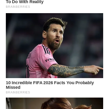
WN
NATUNA
WN
BINTAN
WN
MANDALIKA
WN
LIKUPANG
WN
LABUANBAJO
WN
BORNEO