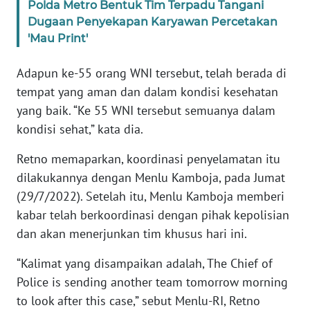
Polda Metro Bentuk Tim Terpadu Tangani
Dugaan Penyekapan Karyawan Percetakan
KARIR
'Mau Print'
DISCLAIMER
Adapun ke-55 orang WNI tersebut, telah berada di
tempat yang aman dan dalam kondisi kesehatan
Wahana
yang baik. “Ke 55 WNI tersebut semuanya dalam
News
kondisi sehat,” kata dia.
Regional
Retno memaparkan, koordinasi penyelamatan itu
WN
dilakukannya dengan Menlu Kamboja, pada Jumat
SUMUT
(29/7/2022). Setelah itu, Menlu Kamboja memberi
kabar telah berkoordinasi dengan pihak kepolisian
WN
dan akan menerjunkan tim khusus hari ini.
JAKARTA
“Kalimat yang disampaikan adalah, The Chief of
WN
Police is sending another team tomorrow morning
JABAR
to look after this case,” sebut Menlu-RI, Retno