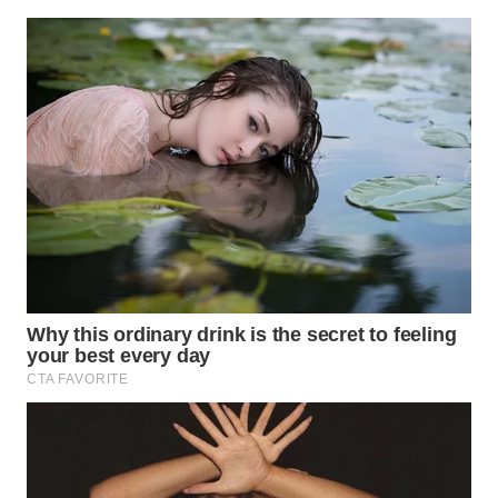
WN
SUMEDANG
WN
CIANJUR
WN
KEPULAUAN
SERIBU
WN
TANGERANG
WN
BINJAI
WN
CIREBON