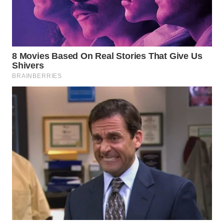
WAHANA
SPORT
WAHANA
UMKM
WAHANA
SELEB
WAHANA
PERSONA
WAHANA
OTOMOTIF
WAHANA
HEALTH