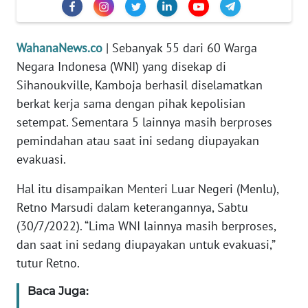
Informasi
INDEKS
WahanaNews.co
| Sebanyak 55 dari 60 Warga
BERITA
Negara Indonesa (WNI) yang disekap di
Sihanoukville, Kamboja berhasil diselamatkan
KONTAK
KAMI
berkat kerja sama dengan pihak kepolisian
setempat. Sementara 5 lainnya masih berproses
INFO
pemindahan atau saat ini sedang diupayakan
IKLAN
evakuasi.
Hal itu disampaikan Menteri Luar Negeri (Menlu),
TENTANG
KAMI
Retno Marsudi dalam keterangannya, Sabtu
(30/7/2022). “Lima WNI lainnya masih berproses,
PEDOMAN
dan saat ini sedang diupayakan untuk evakuasi,”
MEDIA
tutur Retno.
SIBER
Baca Juga:
REDAKSI