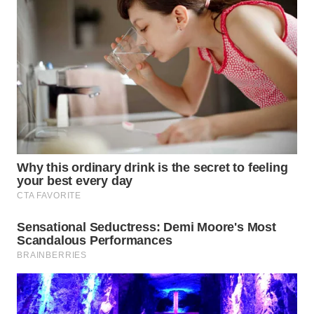
Wahana
Media
Group
WAHANA
NEWS
WAHANA
TANI
WAHANA
ADVOKAT
WAHANA
INFRASTRUKTUR
WAHANA
KONSUMEN