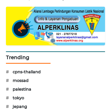
KARING
NEWS
JURNAL
MARITIM
HUMBANG
NEWS
Trending
GARONGGANG
NEWS
#
cpns-thailand
FISUELRI
#
mossad
ID
#
palestina
ENERGI
#
tokyo
NEWS
#
jepang