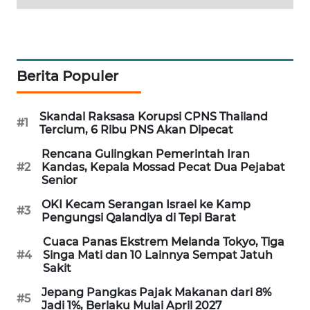
SIBARAGAS
NEWS
METRO
Berita Populer
SIANTAR
NEWS
Skandal Raksasa Korupsi CPNS Thailand
#1
Tercium, 6 Ribu PNS Akan Dipecat
METRO
MEDAN
Rencana Gulingkan Pemerintah Iran
NEWS
#2
Kandas, Kepala Mossad Pecat Dua Pejabat
Senior
METRO
OKI Kecam Serangan Israel ke Kamp
#3
JAKARTA
Pengungsi Qalandiya di Tepi Barat
NEWS
Cuaca Panas Ekstrem Melanda Tokyo, Tiga
#4
Singa Mati dan 10 Lainnya Sempat Jatuh
KRT
Sakit
NEWS
Jepang Pangkas Pajak Makanan dari 8%
#5
Jadi 1%, Berlaku Mulai April 2027