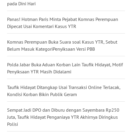
pada Dini Hari
WN
KALTARA
Panas! Hotman Paris Minta Pejabat Komnas Perempuan
Dipecat Usai Komentari Kasus YTR
WN
KALSEL
Komnas Perempuan Buka Suara soal Kasus YTR, Sebut
Belum Masuk KategoriPenyiksaan Versi PBB
WN
KALTIM
Polda Jabar Buka Aduan Korban Lain Taufik Hidayat, Motif
Penyiksaan YTR Masih Didalami
WN
SULSEL
Taufik Hidayat Ditangkap Usai Transaksi Online Terlacak,
WN
Kondisi Korban Bikin Publik Geram
GORONTALO
Sempat Jadi DPO dan Diburu dengan Sayembara Rp250
WN
Juta, Taufik Hidayat Penganiaya YTR Akhirnya Diringkus
SULUT
Polisi