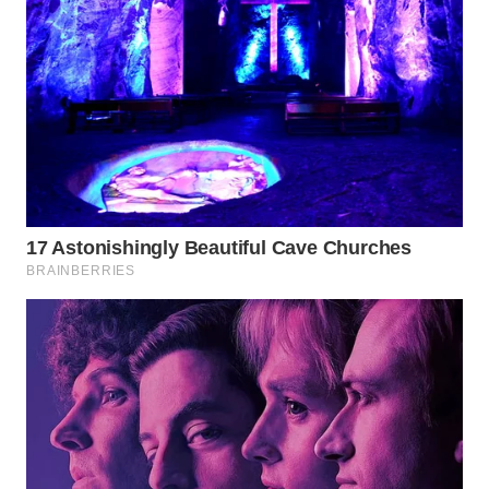
WAHANA
LISTRIK
WAHANA
TRAVEL
WAHANA
TV
WAHANANEWS
ID
WAHANANEWS
CO ID
WAHANANEWS
NET