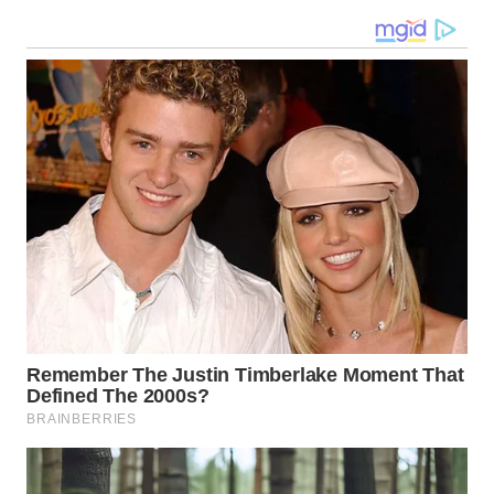
WN
MALUKU
WN
MALUT
WN
DAIRI
WN
DANAU
TOBA
WN
NIAS
WN
LANGKAT