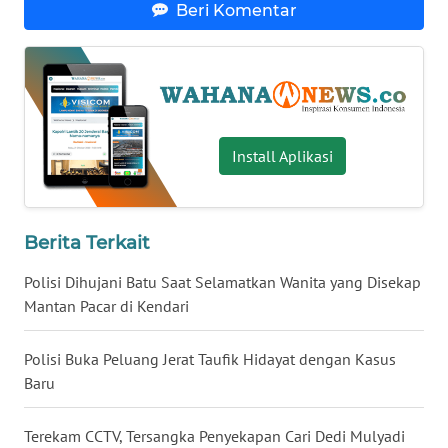
Beri Komentar
WN
NUSANTARA
WN
JOGJA
Install Aplikasi
WN
JATIM
Berita Terkait
WN
BALI
Polisi Dihujani Batu Saat Selamatkan Wanita yang Disekap
Mantan Pacar di Kendari
WN
KALBAR
Polisi Buka Peluang Jerat Taufik Hidayat dengan Kasus
Baru
WN
KALTENG
Terekam CCTV, Tersangka Penyekapan Cari Dedi Mulyadi