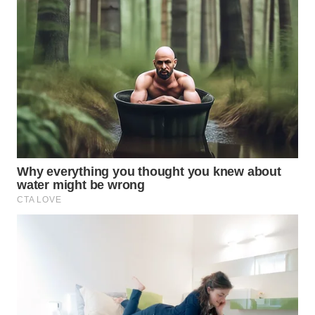
WN
TAPANULI
SELATAN
WN
TANJUNG
LESUNG
WN
KARO
WN
SIMALUNGUN
WN
LABUHANBATU
WN