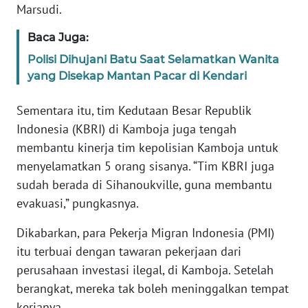
Marsudi.
WN
BANTEN
Baca Juga:
Polisi Dihujani Batu Saat Selamatkan Wanita
WN
yang Disekap Mantan Pacar di Kendari
NTT
Sementara itu, tim Kedutaan Besar Republik
WN
KEPRI
Indonesia (KBRI) di Kamboja juga tengah
membantu kinerja tim kepolisian Kamboja untuk
WN
menyelamatkan 5 orang sisanya. “Tim KBRI juga
PAPUA
sudah berada di Sihanoukville, guna membantu
evakuasi,” pungkasnya.
WN
PAPUA
Dikabarkan, para Pekerja Migran Indonesia (PMI)
BARAT
itu terbuai dengan tawaran pekerjaan dari
perusahaan investasi ilegal, di Kamboja. Setelah
WN
berangkat, mereka tak boleh meninggalkan tempat
RIAU
kerjanya.