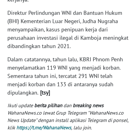
WN
Direktur Perlindungan WNI dan Bantuan Hukum
SERAMBI
(BHI) Kementerian Luar Negeri, Judha Nugraha
menyampaikan, kasus penipuan kerja dari
WN
perusahaan investasi ilegal di Kamboja meningkat
JAMBI
dibandingkan tahun 2021.
WN
Dalam catatannya, tahun lalu, KBRI Phnom Penh
SULTRA
menyelamatkan 119 WNI yang menjadi korban.
Sementara tahun ini, tercatat 291 WNI telah
WN
menjadi korban dan 133 di antaranya sudah
NTB
dipulangkan.
[tsy]
WN
Ikuti update
berita pilihan
dan
breaking news
SULTENG
WahanaNews.co lewat Grup Telegram "WahanaNews.co
News Update" dengan install aplikasi Telegram di ponsel,
WN
klik
https://t.me/WahanaNews
, lalu join.
SULBAR