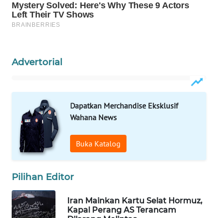
WAHANA
DESA
WISATA
LAPAK
Advertorial
WAHANA
Wahana
Network
Dapatkan Merchandise Eksklusif
Wahana News
KONSUMEN
LISTRIK
Buka Katalog
MASYARAKAT
KELISTRIKAN
Pilihan Editor
WALINKI
Iran Mainkan Kartu Selat Hormuz,
ID
Kapal Perang AS Terancam