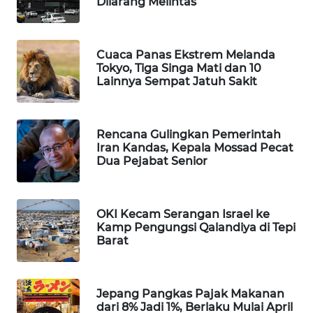
Dilarang Melintas
MAWAKA
ID
Cuaca Panas Ekstrem Melanda
Tokyo, Tiga Singa Mati dan 10
MARTABAT
Lainnya Sempat Jatuh Sakit
NET
PLN
Rencana Gulingkan Pemerintah
WATCH
Iran Kandas, Kepala Mossad Pecat
Dua Pejabat Senior
MKLI
OKI Kecam Serangan Israel ke
LPKKI
Kamp Pengungsi Qalandiya di Tepi
Barat
LKKI
KOPEKLIN
Jepang Pangkas Pajak Makanan
dari 8% Jadi 1%, Berlaku Mulai April