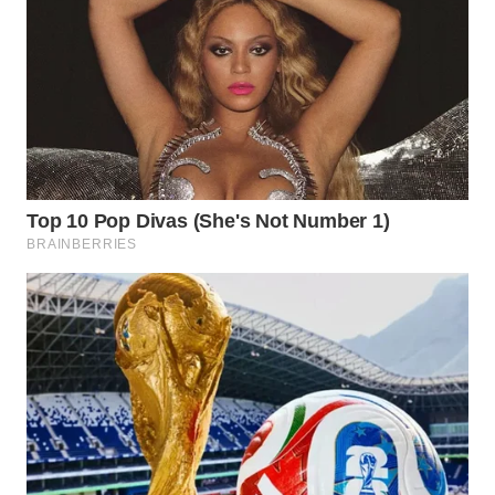
WN
INDRAMAYU
WN
KUNINGAN
WN
MAJALENGKA
WN
SUBANG
WN
SUKABUMI
WN
PURWAKARTA