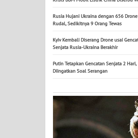
KALTARA
Rusia Hujani Ukraina dengan 656 Drone
WN
Rudal, Sedikitnya 9 Orang Tewas
KALSEL
Kyiv Kembali Diserang Drone usai Genca
WN
KALTIM
Senjata Rusia-Ukraina Berakhir
WN
Putin Tetapkan Gencatan Senjata 2 Hari,
SULSEL
Diingatkan Soal Serangan
WN
GORONTALO
WN
SULUT
WN
MALUKU