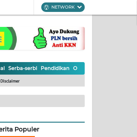
NETWORK
al
Serba-serbi
Pendidikan
Olahraga
Opini
Editoria
Disclaimer
erita Populer