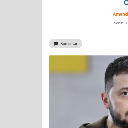
d
INDEKS
BERITA
Amanda
Senin, 
KONTAK
KAMI
Komentar
INFO
IKLAN
TENTANG
KAMI
PEDOMAN
MEDIA
SIBER
REDAKSI