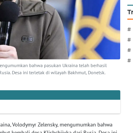
T
#
#
#
#
 mengumumkan bahwa pasukan Ukraina telah berhasil
usia. Desa ini terletak di wilayah Bakhmut, Donetsk.
raina, Volodymyr Zelensky, mengumumkan bahwa
but kembali desa Klishchiivka dari Rusia. Desa ini