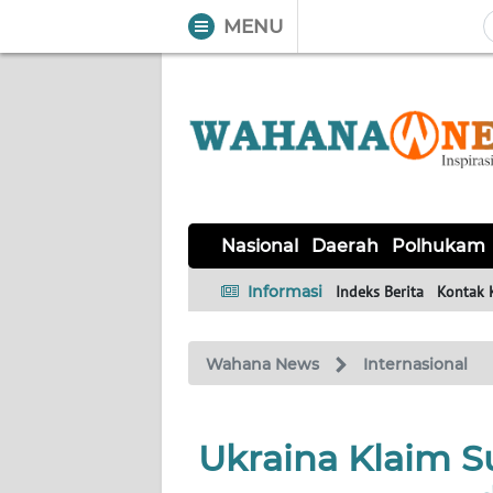
MENU
WAHANA
Tutup
TV
NASIONAL
DAERAH
POLHUKAM
KRIMINAL
EKUIN
SAINS-
KESEHATAN
INTERNASIONAL
Nasional
Daerah
Polhukam
TEKNO
Informasi
Indeks Berita
Kontak 
SERBA-
PENDIDIKAN
OLAHRAGA
OPINI
SERBI
Wahana News
Internasional
EDITORIAL
Ukraina Klaim S
Informasi