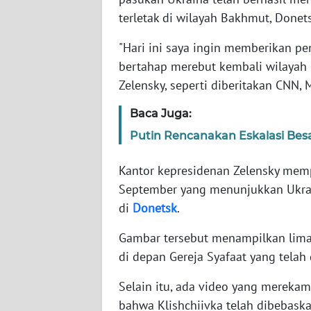
terletak di wilayah Bakhmut, Donet
WN
"Hari ini saya ingin memberikan p
NTT
bertahap merebut kembali wilayah
Zelensky, seperti diberitakan CNN, 
WN
KEPRI
Baca Juga:
Putin Rencanakan Eskalasi Besa
WN
PAPUA
Kantor kepresidenan Zelensky memp
September yang menunjukkan Ukrain
WN
PAPUA
di
Donetsk
.
BARAT
Gambar tersebut menampilkan lima
di depan Gereja Syafaat yang telah d
WN
RIAU
Selain itu, ada video yang mereka
bahwa Klishchiivka telah dibebask
WN