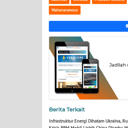
NUSANTARA
Wahananewsco
WN
JOGJA
WN
JATIM
WN
Jadilah
BALI
WN
KALBAR
WN
KALTENG
Berita Terkait
Infrastruktur Energi Dihatam Ukraina, Ru
WN
Krisis BBM Mobil Listrik China Diserbu 