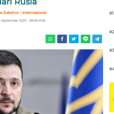
ari Rusia
 Zubehor - Internasional
#1
18 September 2023 - 06:06 WIB
#
#
#