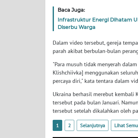
SERAMBI
Baca Juga:
Infrastruktur Energi Dihatam Uk
WN
Diserbu Warga
JAMBI
Dalam video tersebut, gereja tempa
WN
SULTRA
parah akibat berbulan-bulan perang
"Para musuh tidak menyerah dalam
WN
Klishchiivka] menggunakan seluruh
NTB
percaya diri," kata tentara dalam vi
WN
Ukraina berhasil merebut kembali 
SULTENG
tersebut pada bulan Januari. Namun
tersebut setelah dikalahkan oleh p
WN
SULBAR
1
2
Selanjutnya
Lihat Sem
WN