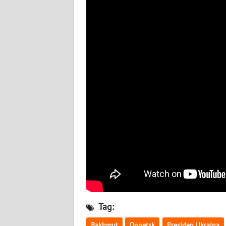
BABEL
WN
SUMBAR
WN
SUMSEL
WN
BENGKULU
WN
LAMPUNG
WN
JATENG
Tag:
WN
Bakhmut
Donetsk
Presiden Ukraina