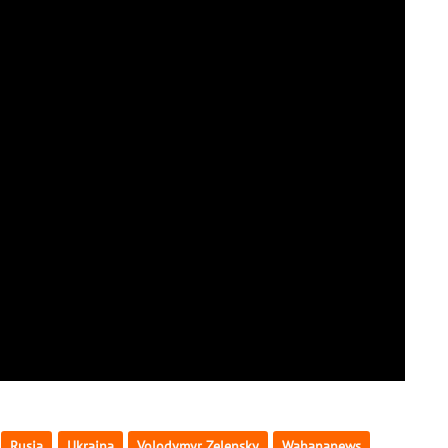
Rusia
Ukraina
Volodymyr Zelensky
Wahananews