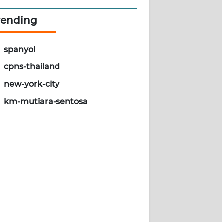
rending
spanyol
cpns-thailand
new-york-city
km-mutiara-sentosa