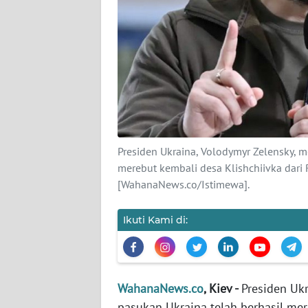
KARIR
DISCLAIMER
Wahana
News
Regional
WN
Presiden Ukraina, Volodymyr Zelensky,
SUMUT
merebut kembali desa Klishchiivka dari R
[WahanaNews.co/Istimewa].
WN
JAKARTA
Ikuti Kami di:
WN
JABAR
WahanaNews.co
, Kiev -
Presiden Uk
WN
pasukan Ukraina telah berhasil mere
BANTEN