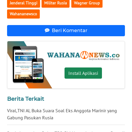
Jenderal Tinggi
Militer Rusia
Wagner Group
WN
Wahananewsco
SERAMBI
Beri Komentar
WN
JAMBI
WN
SULTRA
Install Aplikasi
WN
NTB
WN
Berita Terkait
SULTENG
Viral,TNI AL Buka Suara Soal Eks Anggota Marinir yang
Gabung Pasukan Rusia
WN
SULBAR