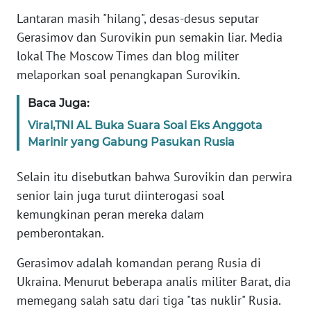
Lantaran masih "hilang", desas-desus seputar
KARIR
Gerasimov dan Surovikin pun semakin liar. Media
lokal The Moscow Times dan blog militer
DISCLAIMER
melaporkan soal penangkapan Surovikin.
Baca Juga:
Wahana
News
Viral,TNI AL Buka Suara Soal Eks Anggota
Regional
Marinir yang Gabung Pasukan Rusia
WN
Selain itu disebutkan bahwa Surovikin dan perwira
SUMUT
senior lain juga turut diinterogasi soal
kemungkinan peran mereka dalam
WN
pemberontakan.
JAKARTA
Gerasimov adalah komandan perang Rusia di
WN
Ukraina. Menurut beberapa analis militer Barat, dia
JABAR
memegang salah satu dari tiga "tas nuklir" Rusia.