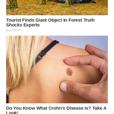
TAPANULI
TENGAH
WN DELI
SERDANG
WN
TEBING
TINGGI
WN
PAKPAK
WN
KARAWANG
WN
BEKASI