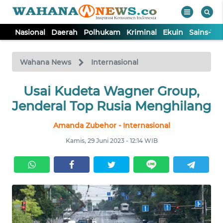
Nasional
Daerah
Polhukam
Kriminal
Ekuin
Sains-Te
WAHANA
Tutup
TV
Wahana News
Internasional
NASIONAL
Usai Kudeta Wagner Group,
Jenderal Top Rusia Menghilang
DAERAH
Amanda Zubehor - Internasional
Kamis, 29 Juni 2023 - 12:14 WIB
POLHUKAM
KRIMINAL
EKUIN