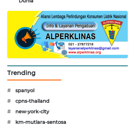
Dunia
PORTAL
KONSUMEN
FORWAMKI
ALPERKLINAS
FORJASIDA
Trending
TAMBANG
NEWS
#
spanyol
SITUNGIR
#
cpns-thailand
NEWS
#
new-york-city
SIDIKALANG
#
km-mutiara-sentosa
NEWS