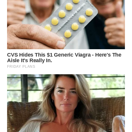
WN
MALUKU
WN
MALUT
WN
DAIRI
WN
DANAU
TOBA
WN
NIAS
WN
LANGKAT