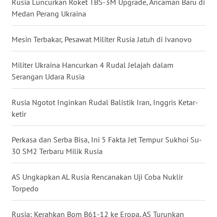
Rusia Luncurkan Roket TBS-3M Upgrade, Ancaman Baru di
Medan Perang Ukraina
WN
BABEL
Mesin Terbakar, Pesawat Militer Rusia Jatuh di Ivanovo
WN
SUMBAR
Militer Ukraina Hancurkan 4 Rudal Jelajah dalam
Serangan Udara Rusia
WN
SUMSEL
Rusia Ngotot Inginkan Rudal Balistik Iran, Inggris Ketar-
ketir
WN
BENGKULU
Perkasa dan Serba Bisa, Ini 5 Fakta Jet Tempur Sukhoi Su-
30 SM2 Terbaru Milik Rusia
WN
LAMPUNG
AS Ungkapkan AL Rusia Rencanakan Uji Coba Nuklir
Torpedo
WN
JATENG
Rusia: Kerahkan Bom B61-12 ke Eropa, AS Turunkan