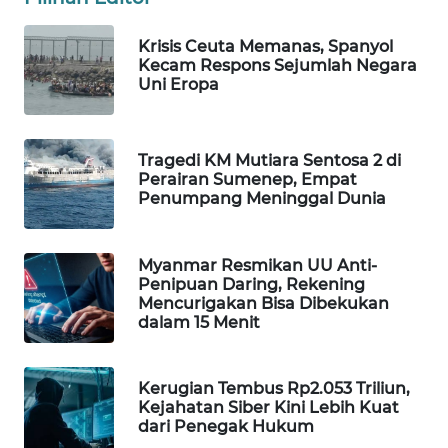
WAHANA
SPORT
Krisis Ceuta Memanas, Spanyol
Kecam Respons Sejumlah Negara
Uni Eropa
WAHANA
UMKM
Tragedi KM Mutiara Sentosa 2 di
WAHANA
Perairan Sumenep, Empat
SELEB
Penumpang Meninggal Dunia
WAHANA
Myanmar Resmikan UU Anti-
PERSONA
Penipuan Daring, Rekening
Mencurigakan Bisa Dibekukan
WAHANA
dalam 15 Menit
OTOMOTIF
Kerugian Tembus Rp2.053 Triliun,
WAHANA
Kejahatan Siber Kini Lebih Kuat
HEALTH
dari Penegak Hukum