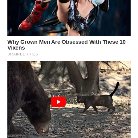
WN
INDRAMAYU
WN
KUNINGAN
WN
MAJALENGKA
WN
SUBANG
WN
SUKABUMI
WN
PURWAKARTA