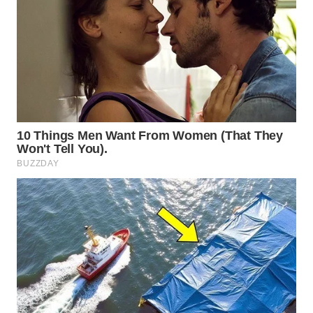
Wahana
Media
Group
WAHANA
NEWS
WAHANA
TANI
WAHANA
ADVOKAT
WAHANA
INFRASTRUKTUR
WAHANA
KONSUMEN