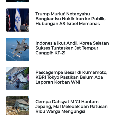
WAHANA
DESA
Trump Murka! Netanyahu
WISATA
Bongkar Isu Nuklir Iran ke Publik,
Hubungan AS-Israel Memanas
LAPAK
WAHANA
Indonesia Ikut Andil, Korea Selatan
Sukses Tuntaskan Jet Tempur
Wahana
Canggih KF-21
Network
KONSUMEN
LISTRIK
Pascagempa Besar di Kumamoto,
KBRI Tokyo Pastikan Belum Ada
Laporan Korban WNI
MASYARAKAT
KELISTRIKAN
Gempa Dahsyat M 7,1 Hantam
WALINKI
Jepang, Mal Meledak dan Ratusan
ID
Ribu Warga Mengungsi