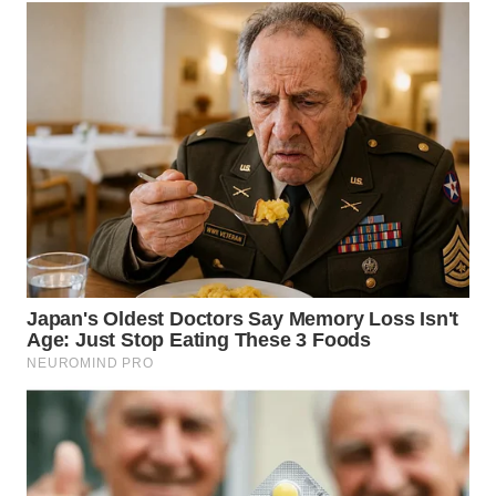
WN
KALTARA
WN
KALSEL
WN
KALTIM
WN
SULSEL
WN
GORONTALO
WN
SULUT