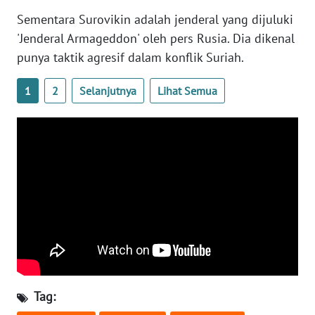
WN
Sementara Surovikin adalah jenderal yang dijuluki
BANTEN
'Jenderal Armageddon' oleh pers Rusia. Dia dikenal
punya taktik agresif dalam konflik Suriah.
WN
NTT
1
2
Selanjutnya
Lihat Semua
WN
KEPRI
WN
PAPUA
WN
PAPUA
BARAT
WN
Tag:
RIAU