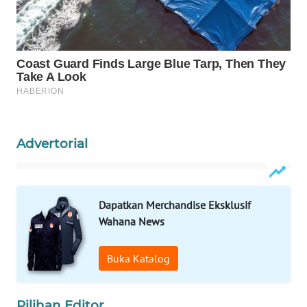
WAHANA
LISTRIK
WAHANA
TRAVEL
WAHANA
TV
Advertorial
WAHANANEWS
ID
Dapatkan Merchandise Eksklusif
Wahana News
WAHANANEWS
CO ID
Buka Katalog
WAHANANEWS
NET
Pilihan Editor