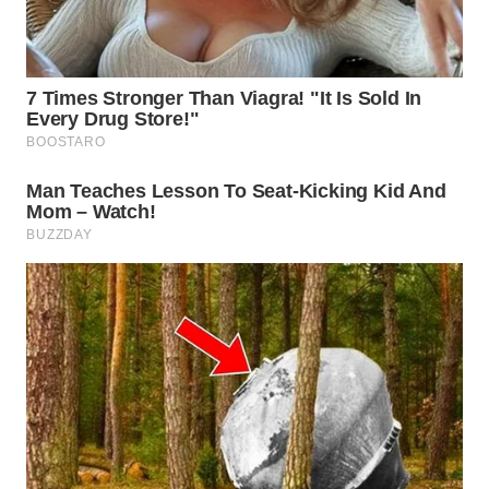
WN
TAPANULI
SELATAN
WN
TANJUNG
LESUNG
WN
KARO
WN
SIMALUNGUN
WN
LABUHANBATU
WN