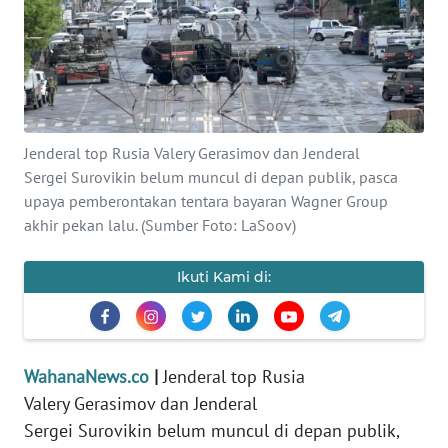
SAINS-TEKNO
KESEHATAN
INTERNASIONAL
Jenderal top Rusia Valery Gerasimov dan Jenderal
Sergei Surovikin belum muncul di depan publik, pasca
SERBA-SERBI
upaya pemberontakan tentara bayaran Wagner Group
akhir pekan lalu. (Sumber Foto: LaSoov)
PENDIDIKAN
Ikuti Kami di:
OLAHRAGA
OPINI
WahanaNews.co
|
Jenderal top Rusia
EDITORIAL
Valery Gerasimov dan Jenderal
Sergei Surovikin belum muncul di depan publik,