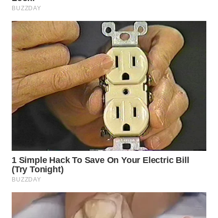
WN
BOGOR
WN
DEPOK
WN
TAPANULI
UTARA
WN
SAMOSIR
WN
PADANG
LAWAS