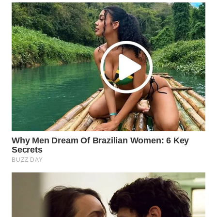
WN
NATUNA
WN
BINTAN
WN
MANDALIKA
WN
LIKUPANG
WN
LABUANBAJO
WN
BORNEO