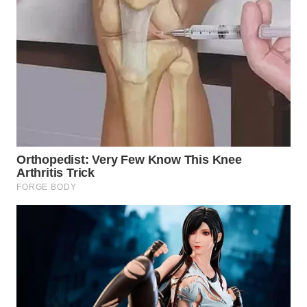
WN
SUMEDANG
WN
CIANJUR
WN
KEPULAUAN
SERIBU
WN
TANGERANG
WN
BINJAI
WN
CIREBON