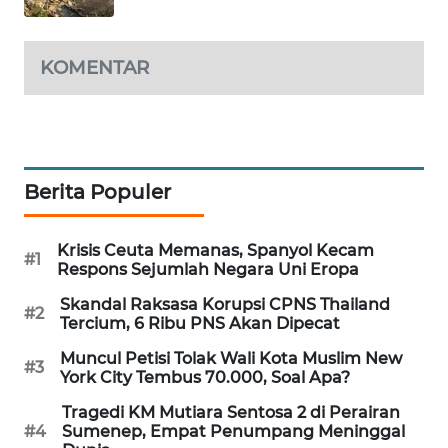
MAWAKA
ID
KOMENTAR
MARTABAT
NET
PLN
Berita Populer
WATCH
Krisis Ceuta Memanas, Spanyol Kecam
MKLI
#1
Respons Sejumlah Negara Uni Eropa
Skandal Raksasa Korupsi CPNS Thailand
LPKKI
#2
Tercium, 6 Ribu PNS Akan Dipecat
Muncul Petisi Tolak Wali Kota Muslim New
LKKI
#3
York City Tembus 70.000, Soal Apa?
Tragedi KM Mutiara Sentosa 2 di Perairan
KOPEKLIN
#4
Sumenep, Empat Penumpang Meninggal