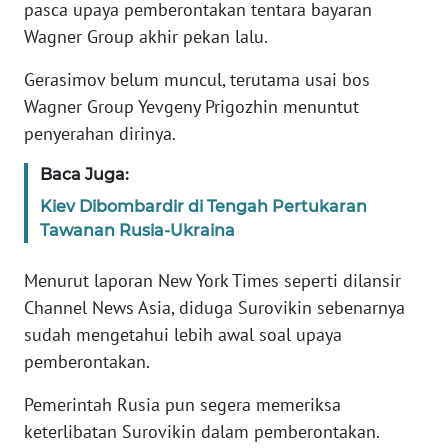
Informasi
pasca upaya pemberontakan tentara bayaran
Wagner Group akhir pekan lalu.
INDEKS
BERITA
Gerasimov belum muncul, terutama usai bos
Wagner Group Yevgeny Prigozhin menuntut
KONTAK
penyerahan dirinya.
KAMI
Baca Juga:
INFO
Kiev Dibombardir di Tengah Pertukaran
IKLAN
Tawanan Rusia-Ukraina
TENTANG
Menurut laporan New York Times seperti dilansir
KAMI
Channel News Asia, diduga Surovikin sebenarnya
sudah mengetahui lebih awal soal upaya
PEDOMAN
pemberontakan.
MEDIA
SIBER
Pemerintah Rusia pun segera memeriksa
keterlibatan Surovikin dalam pemberontakan.
REDAKSI