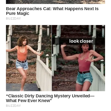
WN
PRIANGAN
TIMUR
WN
SEMARANG
WN
SOLO
WN
BOROBUDUR
WN
MADURA
WN
SURABAYA