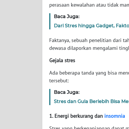
perasaan kewalahan atau tidak m
WN
Baca Juga:
NTT
Dari Stres hingga Gadget, Fak
WN
Faktanya, sebuah penelitian dari
KEPRI
dewasa dilaporkan mengalami tingka
WN
Gejala stres
PAPUA
Ada beberapa tanda yang bisa menun
WN
tersebut:
PAPUA
BARAT
Baca Juga:
Stres dan Gula Berlebih Bisa M
WN
RIAU
1. Energi berkurang dan
insomnia
WN
Stres yang berkepanjangan dapat m