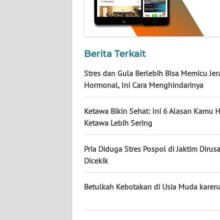
NUSANTARA
WN
JOGJA
Berita Terkait
WN
Stres dan Gula Berlebih Bisa Memicu Je
JATIM
Hormonal, Ini Cara Menghindarinya
WN
Ketawa Bikin Sehat: Ini 6 Alasan Kamu 
BALI
Ketawa Lebih Sering
WN
Pria Diduga Stres Pospol di Jaktim Dirusa
KALBAR
Dicekik
WN
KALTENG
Betulkah Kebotakan di Usia Muda karena
WN