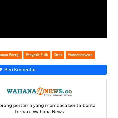
unan Energi
Penyakit Fisik
Stres
Wahananewsco
Beri Komentar
 orang pertama yang membaca berita-berita
terbaru Wahana News