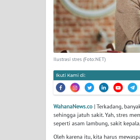
KARIR
DISCLAIMER
Wahana
News
Regional
Ilustrasi stres (Foto:NET)
WN
SUMUT
Ikuti Kami di:
WN
JAKARTA
WahanaNews.co
| Terkadang, banya
WN
sehingga jatuh sakit. Yah, stres me
JABAR
seperti asam lambung, sakit kepala,
WN
Oleh karena itu, kita harus mewas
BANTEN