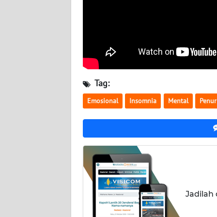
BABEL
WN
SUMBAR
WN
SUMSEL
Tag:
Emosional
Insomnia
Mental
Penur
WN
BENGKULU
WN
LAMPUNG
WN
JATENG
Jadilah
WN