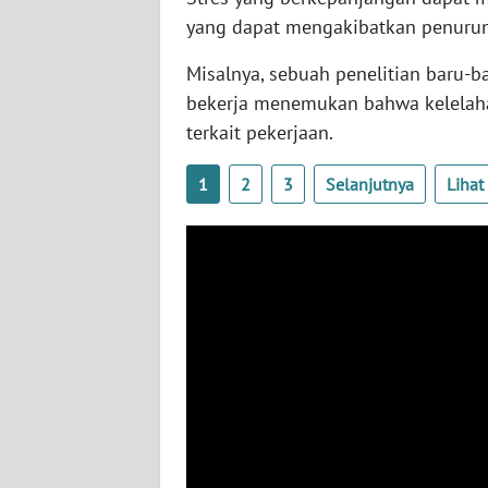
SERAMBI
yang dapat mengakibatkan penurun
Misalnya, sebuah penelitian baru-b
WN
JAMBI
bekerja menemukan bahwa kelelahan
terkait pekerjaan.
WN
SULTRA
1
2
3
Selanjutnya
Liha
WN
NTB
WN
SULTENG
WN
SULBAR
WN