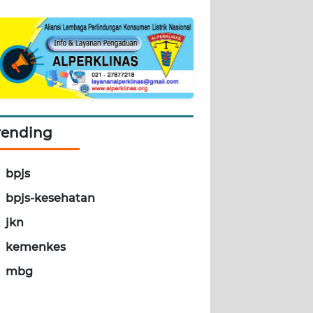
rending
bpjs
bpjs-kesehatan
jkn
kemenkes
mbg