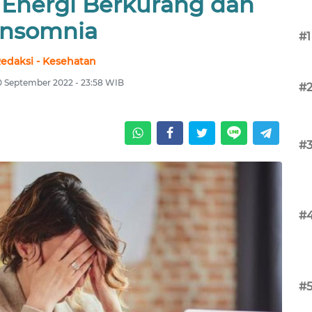
 Energi Berkurang dan
Insomnia
#1
edaksi - Kesehatan
10 September 2022 - 23:58 WIB
#
#
#
#