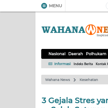
MENU
WAHANA
Tutup
TV
NASIONAL
DAERAH
POLHUKAM
KRIMINAL
EKUIN
SAINS-
KESEHATAN
INTERNASIONAL
Nasional
Daerah
Polhukam
TEKNO
Informasi
Indeks Berita
Kontak 
SERBA-
PENDIDIKAN
OLAHRAGA
OPINI
SERBI
Wahana News
Kesehatan
EDITORIAL
3 Gejala Stres y
Informasi