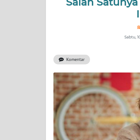
Salah Satunya
INDEKS
BERITA
KONTAK
R
KAMI
Sabtu, 
INFO
IKLAN
Komentar
TENTANG
KAMI
PEDOMAN
MEDIA
SIBER
REDAKSI