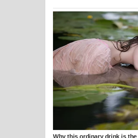
KALTARA
WN
KALSEL
WN
KALTIM
WN
SULSEL
WN
GORONTALO
WN
SULUT
WN
MALUKU