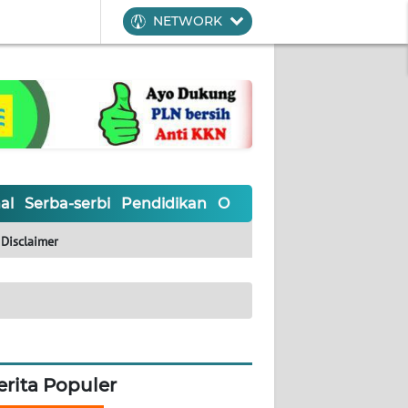
NETWORK
al
Serba-serbi
Pendidikan
Olahraga
Opini
Editoria
Disclaimer
erita Populer