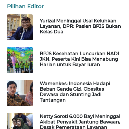
Pilihan Editor
WAHANA
LISTRIK
Yurizal Meninggal Usai Keluhkan
Layanan, DPR: Pasien BPJS Bukan
WAHANA
Kelas Dua
TRAVEL
WAHANA
BPJS Kesehatan Luncurkan NADI
TV
JKN, Peserta Kini Bisa Menabung
Harian untuk Bayar Iuran
WAHANANEWS
ID
Wamenkes: Indonesia Hadapi
Beban Ganda Gizi, Obesitas
WAHANANEWS
Dewasa dan Stunting Jadi
CO ID
Tantangan
WAHANANEWS
Netty Soroti 6.000 Bayi Meninggal
NET
Akibat Penyakit Jantung Bawaan,
Desak Pemerataan Layanan