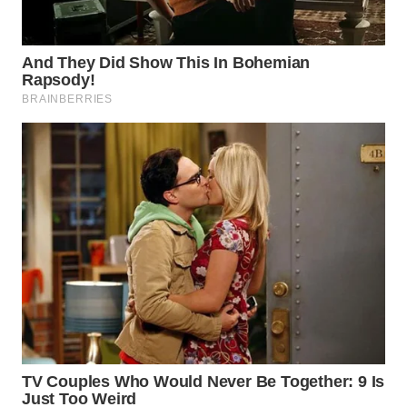
WN
MALUKU
WN
MALUT
WN
DAIRI
WN
DANAU
TOBA
WN
NIAS
WN
LANGKAT