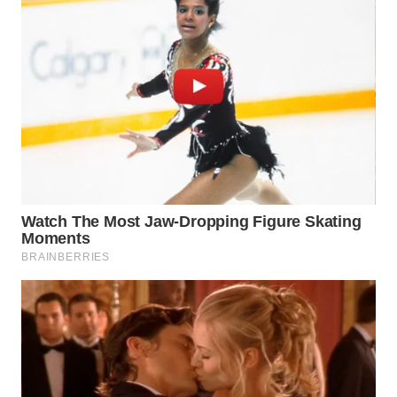
WN
PRIANGAN
TIMUR
WN
SEMARANG
WN
SOLO
WN
BOROBUDUR
WN
MADURA
WN
SURABAYA