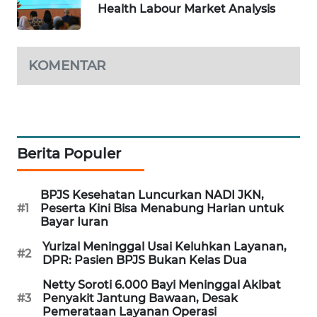
Health Labour Market Analysis
WAHANA
DESA
WISATA
KOMENTAR
LAPAK
WAHANA
Wahana
Network
Berita Populer
KONSUMEN
BPJS Kesehatan Luncurkan NADI JKN,
LISTRIK
#1
Peserta Kini Bisa Menabung Harian untuk
Bayar Iuran
MASYARAKAT
Yurizal Meninggal Usai Keluhkan Layanan,
KELISTRIKAN
#2
DPR: Pasien BPJS Bukan Kelas Dua
Netty Soroti 6.000 Bayi Meninggal Akibat
WALINKI
#3
Penyakit Jantung Bawaan, Desak
ID
Pemerataan Layanan Operasi