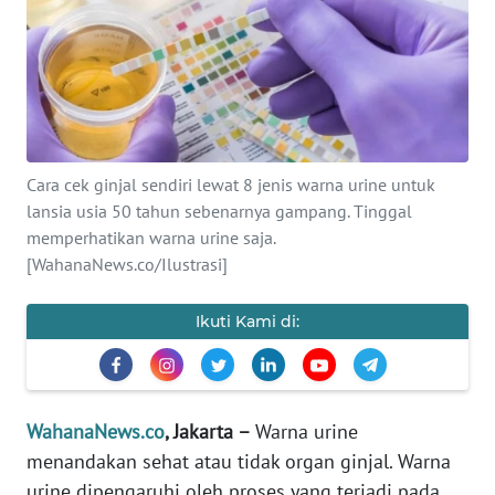
SAINS-TEKNO
KESEHATAN
INTERNASIONAL
Cara cek ginjal sendiri lewat 8 jenis warna urine untuk
SERBA-SERBI
lansia usia 50 tahun sebenarnya gampang. Tinggal
memperhatikan warna urine saja.
PENDIDIKAN
[WahanaNews.co/Ilustrasi]
OLAHRAGA
Ikuti Kami di:
OPINI
WahanaNews.co
, Jakarta –
Warna urine
EDITORIAL
menandakan sehat atau tidak organ ginjal. Warna
urine dipengaruhi oleh proses yang terjadi pada