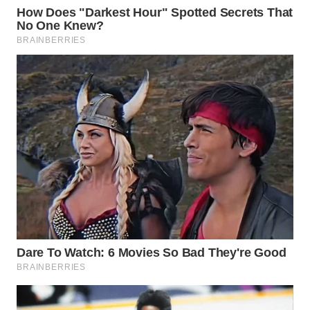
WN
INDRAMAYU
WN
KUNINGAN
WN
MAJALENGKA
WN
SUBANG
WN
SUKABUMI
WN
PURWAKARTA