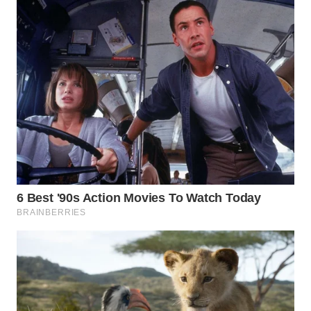
WN
NUSANTARA
WN
JOGJA
WN
JATIM
WN
BALI
WN
KALBAR
WN
KALTENG