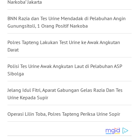
Narkoba’ Jakarta
WN
BABEL
BNN Razia dan Tes Urine Mendadak di Pelabuhan Angin
Gunungsitoli, 1 Orang Positif Narkoba
WN
SUMBAR
Polres Tapteng Lakukan Test Urine ke Awak Angkutan
Darat
WN
SUMSEL
Polisi Tes Urine Awak Angkutan Laut di Pelabuhan ASP
Sibolga
WN
BENGKULU
Jelang Idul Fitri, Aparat Gabungan Gelas Razia Dan Tes
Urine Kepada Supir
WN
LAMPUNG
Operasi Lilin Toba, Polres Tapteng Periksa Urine Sopir
WN
JATENG