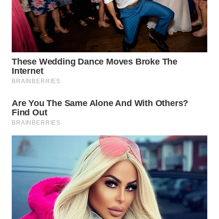
WN
BOGOR
WN
DEPOK
WN
TAPANULI
UTARA
WN
SAMOSIR
WN
PADANG
LAWAS