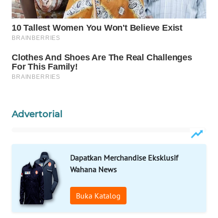
Wahana
Media
Group
WAHANA
NEWS
WAHANA
TANI
Advertorial
WAHANA
ADVOKAT
Dapatkan Merchandise Eksklusif
WAHANA
Wahana News
INFRASTRUKTUR
Buka Katalog
WAHANA
KONSUMEN