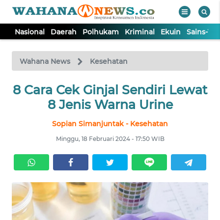
Nasional
Daerah
Polhukam
Kriminal
Ekuin
Sains-Te
WAHANA
Tutup
TV
Wahana News
Kesehatan
8 Cara Cek Ginjal Sendiri Lewat
NASIONAL
8 Jenis Warna Urine
DAERAH
Sopian Simanjuntak - Kesehatan
Minggu, 18 Februari 2024 - 17:50 WIB
POLHUKAM
KRIMINAL
EKUIN