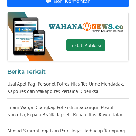
Beri Komentar
WN
SERAMBI
WN
JAMBI
Install Aplikasi
WN
SULTRA
Berita Terkait
WN
Usai Apel Pagi Personel Polres Nias Tes Urine Mendadak,
NTB
Kapolres dan Wakapolres Pertama Diperiksa
WN
SULTENG
Enam Warga Ditangkap Polisi di Sibabangun Positif
Narkoba, Kepala BNNK Tapsel : Rehabilitasi Rawat Jalan
WN
SULBAR
Ahmad Sahroni Ingatkan Polri Tegas Terhadap ‘Kampung