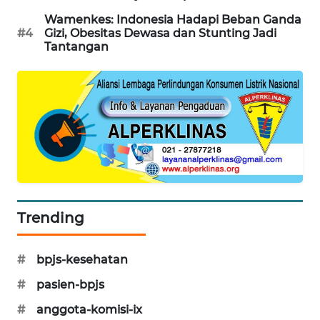
Wamenkes: Indonesia Hadapi Beban Ganda
MAWAKA
#4
Gizi, Obesitas Dewasa dan Stunting Jadi
ID
Tantangan
MARTABAT
NET
PLN
WATCH
MKLI
Trending
LPKKI
LKKI
#
bpjs-kesehatan
#
pasien-bpjs
KOPEKLIN
#
anggota-komisi-ix