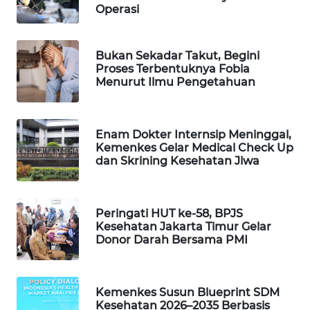
Operasi
WAHANA
SPORT
Bukan Sekadar Takut, Begini
Proses Terbentuknya Fobia
WAHANA
Menurut Ilmu Pengetahuan
UMKM
WAHANA
Enam Dokter Internsip Meninggal,
SELEB
Kemenkes Gelar Medical Check Up
dan Skrining Kesehatan Jiwa
WAHANA
PERSONA
Peringati HUT ke-58, BPJS
WAHANA
Kesehatan Jakarta Timur Gelar
OTOMOTIF
Donor Darah Bersama PMI
WAHANA
HEALTH
Kemenkes Susun Blueprint SDM
Kesehatan 2026–2035 Berbasis