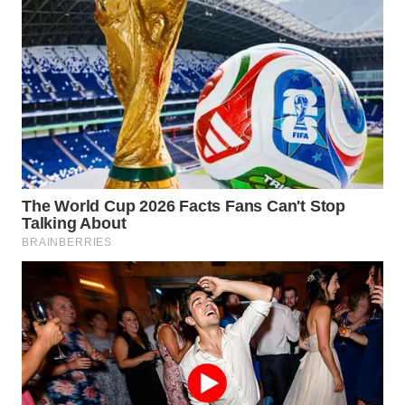
TAPANULI
TENGAH
WN DELI
SERDANG
WN
TEBING
TINGGI
WN
PAKPAK
WN
KARAWANG
WN
BEKASI