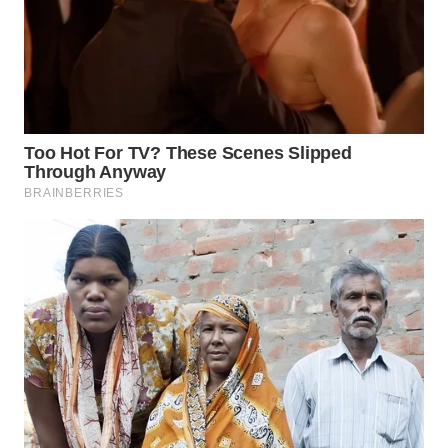
WN
NATUNA
WN
BINTAN
WN
MANDALIKA
WN
LIKUPANG
WN
LABUANBAJO
WN
BORNEO