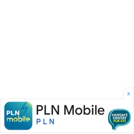
SONYA
ASA
NEWS
X