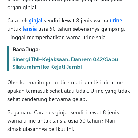
Informasi
organ ginjal.
INDEKS
Cara cek
ginjal
sendiri lewat 8 jenis warna
urine
BERITA
untuk
lansia
usia 50 tahun sebenarnya gampang.
Tinggal memperhatikan warna urine saja.
KONTAK
KAMI
Baca Juga:
Sinergi TNI–Kejaksaan, Danrem 042/Gapu
INFO
Silaturahmi ke Kejati Jambi
IKLAN
Oleh karena itu perlu dicermati kondisi air urine
TENTANG
apakah termasuk sehat atau tidak. Urine yang tidak
KAMI
sehat cenderung berwarna gelap.
PEDOMAN
Bagamana Cara cek ginjal sendiri lewat 8 jenis
MEDIA
SIBER
warna urine untuk lansia usia 50 tahun? Mari
simak ulasannya berikut ini.
REDAKSI