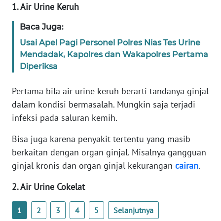
1. Air Urine Keruh
KARIR
Baca Juga:
Usai Apel Pagi Personel Polres Nias Tes Urine
DISCLAIMER
Mendadak, Kapolres dan Wakapolres Pertama
Diperiksa
Wahana
News
Pertama bila air urine keruh berarti tandanya ginjal
Regional
dalam kondisi bermasalah. Mungkin saja terjadi
infeksi pada saluran kemih.
WN
SUMUT
Bisa juga karena penyakit tertentu yang masib
berkaitan dengan organ ginjal. Misalnya gangguan
WN
ginjal kronis dan organ ginjal kekurangan
cairan
.
JAKARTA
2. Air Urine Cokelat
WN
JABAR
1
2
3
4
5
Selanjutnya