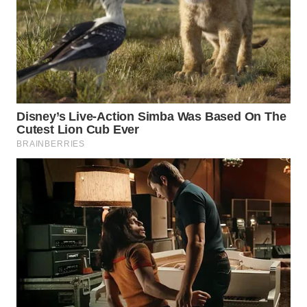
WN
KALTARA
WN
KALSEL
WN
KALTIM
WN
SULSEL
WN
GORONTALO
WN
SULUT