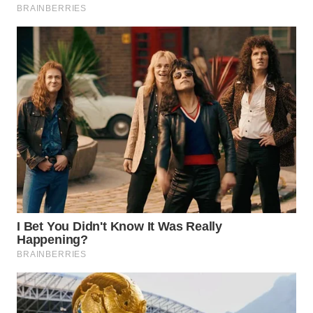
WN
TAPANULI
SELATAN
WN
TANJUNG
LESUNG
WN
KARO
WN
SIMALUNGUN
WN
LABUHANBATU
WN