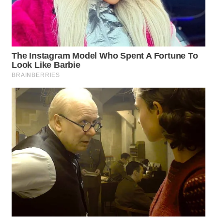
WN
SUMEDANG
WN
CIANJUR
WN
KEPULAUAN
SERIBU
WN
TANGERANG
WN
BINJAI
WN
CIREBON