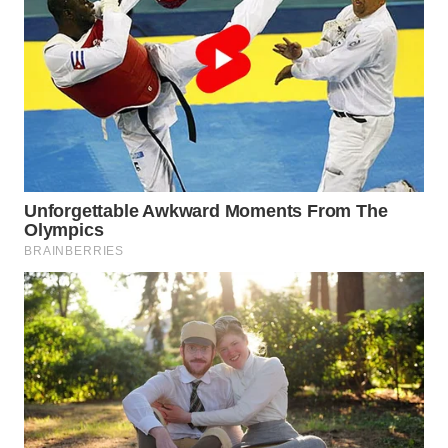
WN
BOGOR
WN
DEPOK
WN
TAPANULI
UTARA
WN
SAMOSIR
WN
PADANG
LAWAS