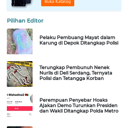
Buka Katalog
WAHANA
DESA
WISATA
Pilihan Editor
LAPAK
Pelaku Pembuang Mayat dalam
WAHANA
Karung di Depok Ditangkap Polisi
Wahana
Network
Terungkap Pembunuh Nenek
Nurlis di Deli Serdang, Ternyata
KONSUMEN
Polisi dan Tetangga Korban
LISTRIK
MASYARAKAT
Perempuan Penyebar Hoaks
KELISTRIKAN
Ajakan Demo Turunkan Presiden
dan Wakil Ditangkap Polda Metro
WALINKI
ID