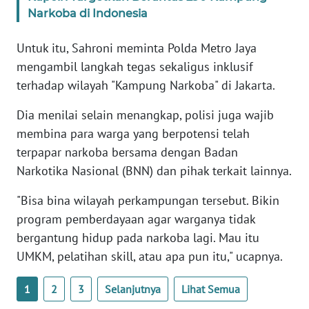
WN
Narkoba di Indonesia
BANTEN
Untuk itu, Sahroni meminta Polda Metro Jaya
WN
mengambil langkah tegas sekaligus inklusif
NTT
terhadap wilayah "Kampung Narkoba" di Jakarta.
WN
Dia menilai selain menangkap, polisi juga wajib
KEPRI
membina para warga yang berpotensi telah
terpapar narkoba bersama dengan Badan
WN
Narkotika Nasional (BNN) dan pihak terkait lainnya.
PAPUA
"Bisa bina wilayah perkampungan tersebut. Bikin
WN
program pemberdayaan agar warganya tidak
PAPUA
bergantung hidup pada narkoba lagi. Mau itu
BARAT
UMKM, pelatihan skill, atau apa pun itu," ucapnya.
WN
1
2
3
Selanjutnya
Lihat Semua
RIAU