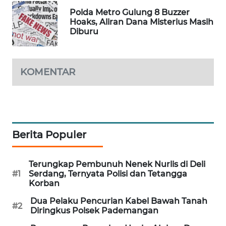
PORTAL
Polda Metro Gulung 8 Buzzer
KONSUMEN
Hoaks, Aliran Dana Misterius Masih
Diburu
FORWAMKI
KOMENTAR
ALPERKLINAS
FORJASIDA
TAMBANG
Berita Populer
NEWS
Terungkap Pembunuh Nenek Nurlis di Deli
SITUNGIR
#1
Serdang, Ternyata Polisi dan Tetangga
NEWS
Korban
Dua Pelaku Pencurian Kabel Bawah Tanah
SIDIKALANG
#2
Diringkus Polsek Pademangan
NEWS