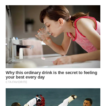
TAPANULI
TENGAH
WN DELI
SERDANG
WN
TEBING
TINGGI
WN
PAKPAK
WN
KARAWANG
WN
BEKASI