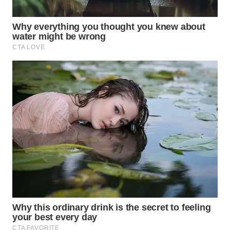
WN
TAPANULI
SELATAN
WN
TANJUNG
LESUNG
WN
KARO
WN
SIMALUNGUN
WN
LABUHANBATU
WN