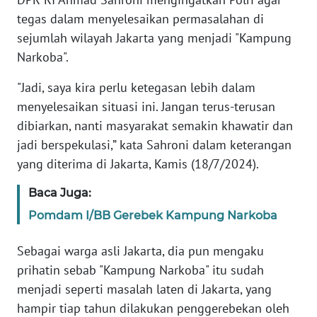
Informasi
tegas dalam menyelesaikan permasalahan di
INDEKS
sejumlah wilayah Jakarta yang menjadi "Kampung
BERITA
Narkoba".
"Jadi, saya kira perlu ketegasan lebih dalam
KONTAK
KAMI
menyelesaikan situasi ini. Jangan terus-terusan
dibiarkan, nanti masyarakat semakin khawatir dan
INFO
jadi berspekulasi,” kata Sahroni dalam keterangan
IKLAN
yang diterima di Jakarta, Kamis (18/7/2024).
Baca Juga:
TENTANG
KAMI
Pomdam I/BB Gerebek Kampung Narkoba
PEDOMAN
Sebagai warga asli Jakarta, dia pun mengaku
MEDIA
prihatin sebab "Kampung Narkoba" itu sudah
SIBER
menjadi seperti masalah laten di Jakarta, yang
hampir tiap tahun dilakukan penggerebekan oleh
REDAKSI