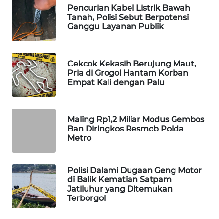
Pencurian Kabel Listrik Bawah
MAWAKA
Tanah, Polisi Sebut Berpotensi
Ganggu Layanan Publik
ID
MARTABAT
NET
Cekcok Kekasih Berujung Maut,
Pria di Grogol Hantam Korban
Empat Kali dengan Palu
PLN
WATCH
Maling Rp1,2 Miliar Modus Gembos
MKLI
Ban Diringkos Resmob Polda
Metro
LPKKI
Polisi Dalami Dugaan Geng Motor
LKKI
di Balik Kematian Satpam
Jatiluhur yang Ditemukan
Terborgol
KOPEKLIN