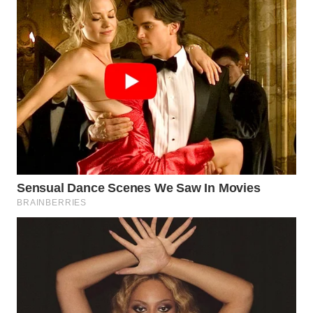
WN
PRIANGAN
TIMUR
WN
SEMARANG
WN
SOLO
WN
BOROBUDUR
WN
MADURA
WN
SURABAYA