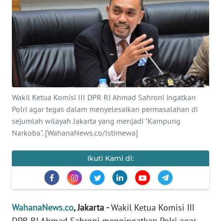
SAINS-TEKNO
KESEHATAN
INTERNASIONAL
SERBA-SERBI
Wakil Ketua Komisi III DPR RI Ahmad Sahroni ingatkan
Polri agar tegas dalam menyelesaikan permasalahan di
PENDIDIKAN
sejumlah wilayah Jakarta yang menjadi "Kampung
Narkoba". [WahanaNews.co/Istimewa]
OLAHRAGA
Ikuti Kami di:
OPINI
EDITORIAL
WahanaNews.co
, Jakarta -
Wakil Ketua Komisi III
DPR RI Ahmad Sahroni mengingatkan Polri agar