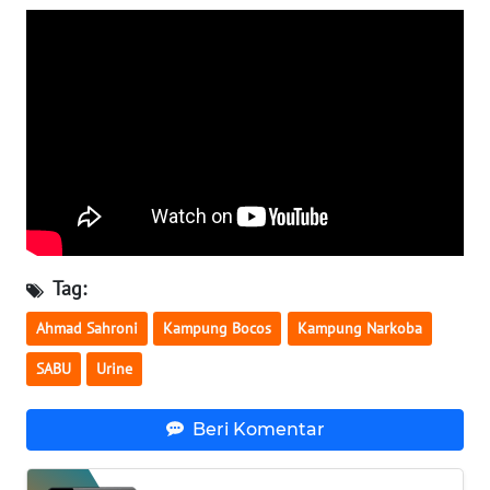
WN
SERAMBI
WN
JAMBI
WN
SULTRA
WN
Tag:
NTB
Ahmad Sahroni
Kampung Bocos
Kampung Narkoba
WN
SABU
Urine
SULTENG
Beri Komentar
WN
SULBAR