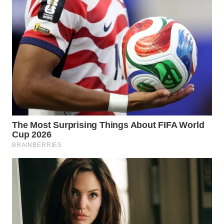
WN
KALTARA
WN
KALSEL
WN
KALTIM
WN
SULSEL
WN
GORONTALO
WN
SULUT