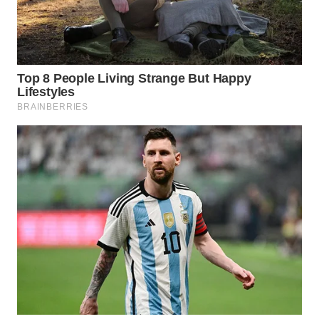
WN
SUMEDANG
WN
CIANJUR
WN
KEPULAUAN
SERIBU
WN
TANGERANG
WN
BINJAI
WN
CIREBON