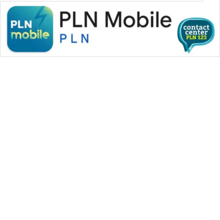
WAHANA MEDIA GROUP
|
|
|
WAHANA NEWS co
WAHANA TANI
WAHANA ADVOKAT
|
|
WAHANA INFRASTRUKTUR
WAHANA KONSUMEN
|
|
|
WAHANA LISTRIK
WAHANA TRAVEL
WAHANA TV
|
|
|