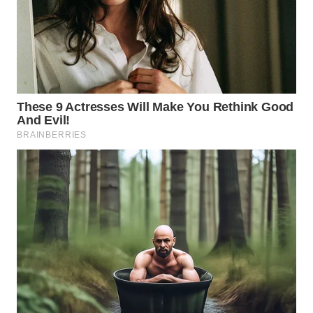
WN
MALUKU
WN
MALUT
WN
DAIRI
WN
DANAU
TOBA
WN
NIAS
WN
LANGKAT