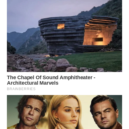
WAHANA
LISTRIK
WAHANA
TRAVEL
WAHANA
TV
WAHANANEWS
ID
WAHANANEWS
CO ID
WAHANANEWS
NET