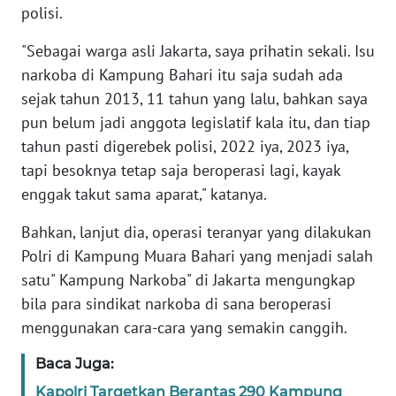
polisi.
KARIR
"Sebagai warga asli Jakarta, saya prihatin sekali. Isu
narkoba di Kampung Bahari itu saja sudah ada
DISCLAIMER
sejak tahun 2013, 11 tahun yang lalu, bahkan saya
pun belum jadi anggota legislatif kala itu, dan tiap
Wahana
tahun pasti digerebek polisi, 2022 iya, 2023 iya,
News
Regional
tapi besoknya tetap saja beroperasi lagi, kayak
enggak takut sama aparat," katanya.
WN
Bahkan, lanjut dia, operasi teranyar yang dilakukan
SUMUT
Polri di Kampung Muara Bahari yang menjadi salah
satu" Kampung Narkoba" di Jakarta mengungkap
WN
JAKARTA
bila para sindikat narkoba di sana beroperasi
menggunakan cara-cara yang semakin canggih.
WN
JABAR
Baca Juga:
Kapolri Targetkan Berantas 290 Kampung