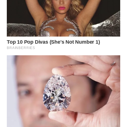
WN
NATUNA
WN
BINTAN
WN
MANDALIKA
WN
LIKUPANG
WN
LABUANBAJO
WN
BORNEO