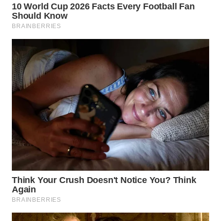
WN
INDRAMAYU
WN
KUNINGAN
WN
MAJALENGKA
WN
SUBANG
WN
SUKABUMI
WN
PURWAKARTA