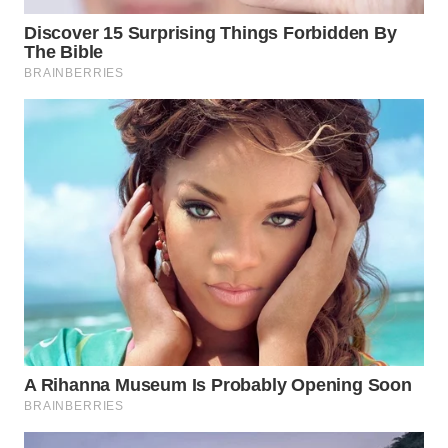
Wahana
Media
Group
WAHANA
NEWS
WAHANA
TANI
WAHANA
ADVOKAT
WAHANA
INFRASTRUKTUR
WAHANA
KONSUMEN