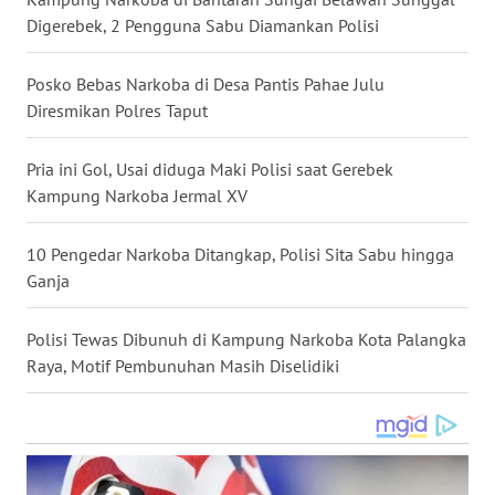
Digerebek, 2 Pengguna Sabu Diamankan Polisi
WN
NUSANTARA
Posko Bebas Narkoba di Desa Pantis Pahae Julu
WN
Diresmikan Polres Taput
JOGJA
Pria ini Gol, Usai diduga Maki Polisi saat Gerebek
WN
Kampung Narkoba Jermal XV
JATIM
10 Pengedar Narkoba Ditangkap, Polisi Sita Sabu hingga
WN
Ganja
BALI
Polisi Tewas Dibunuh di Kampung Narkoba Kota Palangka
WN
Raya, Motif Pembunuhan Masih Diselidiki
KALBAR
WN
KALTENG