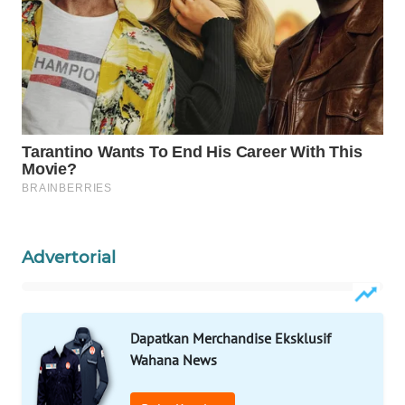
WAHANA
SPORT
WAHANA
UMKM
WAHANA
SELEB
WAHANA
PERSONA
Advertorial
WAHANA
OTOMOTIF
Dapatkan Merchandise Eksklusif
WAHANA
Wahana News
HEALTH