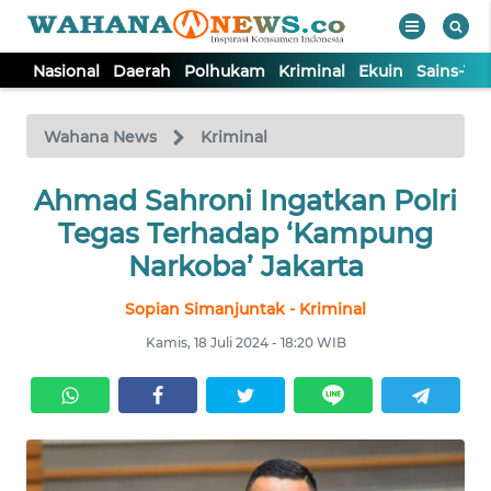
Nasional
Daerah
Polhukam
Kriminal
Ekuin
Sains-Te
WAHANA
Tutup
TV
Wahana News
Kriminal
NASIONAL
Ahmad Sahroni Ingatkan Polri
Tegas Terhadap ‘Kampung
DAERAH
Narkoba’ Jakarta
Sopian Simanjuntak - Kriminal
POLHUKAM
Kamis, 18 Juli 2024 - 18:20 WIB
KRIMINAL
EKUIN