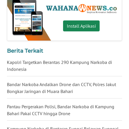
WN
BABEL
Install Aplikasi
WN
SUMBAR
Berita Terkait
WN
SUMSEL
Kapolri Targetkan Berantas 290 Kampung Narkoba di
Indonesia
WN
BENGKULU
Bandar Narkoba Andalkan Drone dan CCTV, Polres Jakut
Bongkar Jaringan di Muara Bahari
WN
LAMPUNG
Pantau Pergerakan Polisi, Bandar Narkoba di Kampung
Bahari Pakai CCTV hingga Drone
WN
JATENG
Kampung Narkoba di Bantaran Sungai Belawan Sunggal