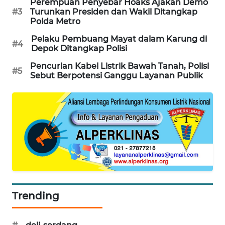
Perempuan Penyebar Hoaks Ajakan Demo
#3
Turunkan Presiden dan Wakil Ditangkap
SIBARAGAS
Polda Metro
NEWS
Pelaku Pembuang Mayat dalam Karung di
#4
Depok Ditangkap Polisi
METRO
SIANTAR
Pencurian Kabel Listrik Bawah Tanah, Polisi
#5
NEWS
Sebut Berpotensi Ganggu Layanan Publik
METRO
MEDAN
NEWS
METRO
JAKARTA
NEWS
KRT
Trending
NEWS