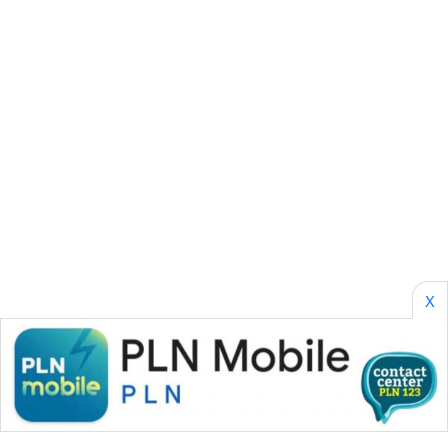
SIBARAGAS
NEWS
METRO
SIANTAR
NEWS
METRO
MEDAN
NEWS
METRO
X
JAKARTA
NEWS
KRT
NEWS