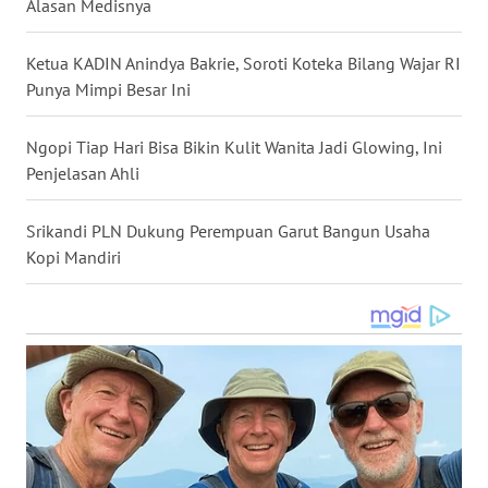
Alasan Medisnya
WN
BABEL
Ketua KADIN Anindya Bakrie, Soroti Koteka Bilang Wajar RI
Punya Mimpi Besar Ini
WN
SUMBAR
Ngopi Tiap Hari Bisa Bikin Kulit Wanita Jadi Glowing, Ini
Penjelasan Ahli
WN
SUMSEL
Srikandi PLN Dukung Perempuan Garut Bangun Usaha
Kopi Mandiri
WN
BENGKULU
WN
LAMPUNG
WN
JATENG