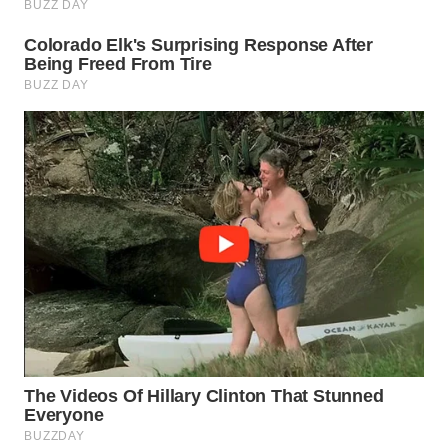
WN
BOGOR
WN
DEPOK
WN
TAPANULI
UTARA
WN
SAMOSIR
WN
PADANG
LAWAS