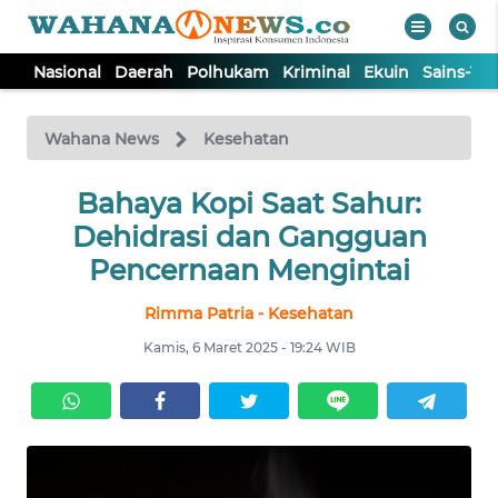
Nasional
Daerah
Polhukam
Kriminal
Ekuin
Sains-Te
WAHANA
Tutup
TV
Wahana News
Kesehatan
NASIONAL
Bahaya Kopi Saat Sahur:
Dehidrasi dan Gangguan
DAERAH
Pencernaan Mengintai
Rimma Patria - Kesehatan
POLHUKAM
Kamis, 6 Maret 2025 - 19:24 WIB
KRIMINAL
EKUIN