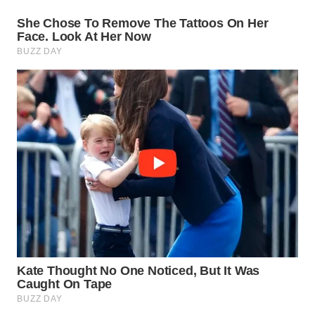
WN
SUMEDANG
WN
CIANJUR
WN
KEPULAUAN
SERIBU
WN
TANGERANG
WN
BINJAI
WN
CIREBON