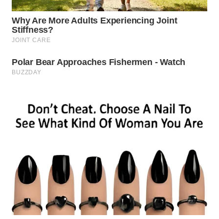
WN
MALUKU
WN
MALUT
WN
DAIRI
WN
DANAU
TOBA
WN
NIAS
WN
LANGKAT