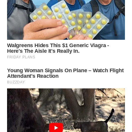
WN
NUSANTARA
WN
JOGJA
WN
JATIM
WN
BALI
WN
KALBAR
WN
KALTENG