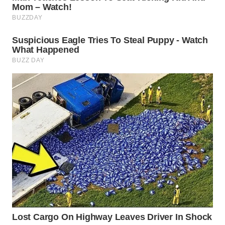
TAPANULI
TENGAH
WN DELI
SERDANG
WN
TEBING
TINGGI
WN
PAKPAK
WN
KARAWANG
WN
BEKASI