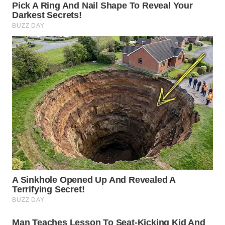
WN
TAPANULI
SELATAN
WN
TANJUNG
LESUNG
WN
KARO
WN
SIMALUNGUN
WN
LABUHANBATU
WN