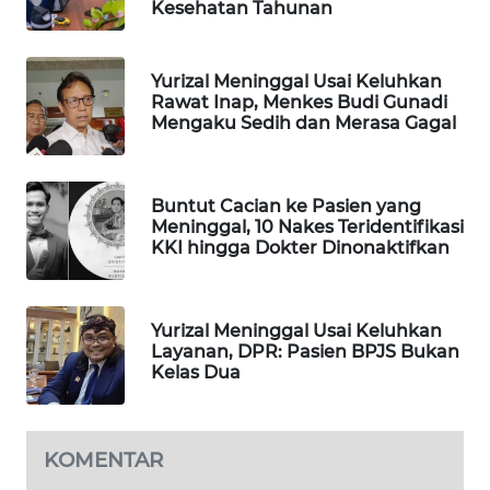
Kesehatan Tahunan
WN
NATUNA
Yurizal Meninggal Usai Keluhkan
Rawat Inap, Menkes Budi Gunadi
WN
Mengaku Sedih dan Merasa Gagal
BINTAN
WN
Buntut Cacian ke Pasien yang
MANDALIKA
Meninggal, 10 Nakes Teridentifikasi
KKI hingga Dokter Dinonaktifkan
WN
LIKUPANG
Yurizal Meninggal Usai Keluhkan
Layanan, DPR: Pasien BPJS Bukan
WN
Kelas Dua
LABUANBAJO
WN
KOMENTAR
BORNEO