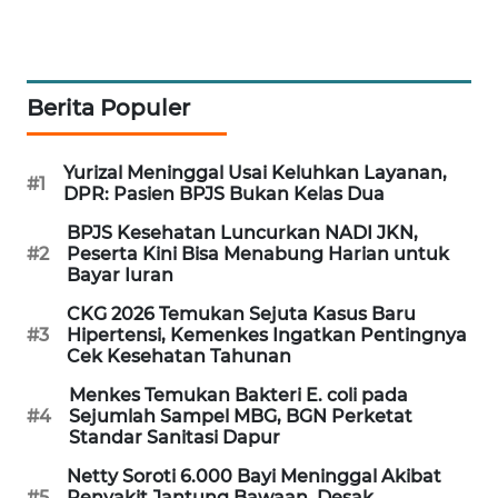
Wahana
Media
Group
Berita Populer
WAHANA
NEWS
Yurizal Meninggal Usai Keluhkan Layanan,
#1
DPR: Pasien BPJS Bukan Kelas Dua
WAHANA
TANI
BPJS Kesehatan Luncurkan NADI JKN,
#2
Peserta Kini Bisa Menabung Harian untuk
Bayar Iuran
WAHANA
ADVOKAT
CKG 2026 Temukan Sejuta Kasus Baru
#3
Hipertensi, Kemenkes Ingatkan Pentingnya
Cek Kesehatan Tahunan
WAHANA
INFRASTRUKTUR
Menkes Temukan Bakteri E. coli pada
#4
Sejumlah Sampel MBG, BGN Perketat
Standar Sanitasi Dapur
WAHANA
KONSUMEN
Netty Soroti 6.000 Bayi Meninggal Akibat
#5
Penyakit Jantung Bawaan, Desak