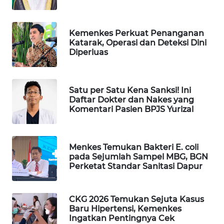
WN
PRIANGAN
TIMUR
Kemenkes Perkuat Penanganan
Katarak, Operasi dan Deteksi Dini
Diperluas
WN
SEMARANG
Satu per Satu Kena Sanksi! Ini
WN
Daftar Dokter dan Nakes yang
SOLO
Komentari Pasien BPJS Yurizal
WN
BOROBUDUR
Menkes Temukan Bakteri E. coli
pada Sejumlah Sampel MBG, BGN
WN
Perketat Standar Sanitasi Dapur
MADURA
CKG 2026 Temukan Sejuta Kasus
WN
Baru Hipertensi, Kemenkes
SURABAYA
Ingatkan Pentingnya Cek