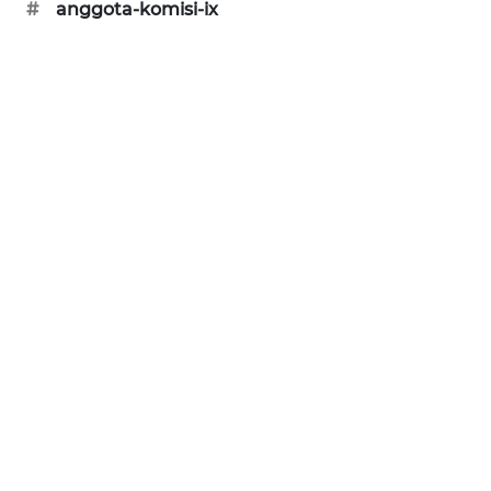
#
anggota-komisi-ix
WAHANA
SPORT
WAHANA
UMKM
WAHANA
SELEB
WAHANA
PERSONA
WAHANA
OTOMOTIF
WAHANA
HEALTH