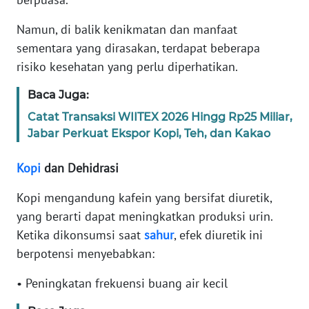
Informasi
Namun, di balik kenikmatan dan manfaat
INDEKS
sementara yang dirasakan, terdapat beberapa
BERITA
risiko kesehatan yang perlu diperhatikan.
KONTAK
Baca Juga:
KAMI
Catat Transaksi WIITEX 2026 Hingg Rp25 Miliar,
Jabar Perkuat Ekspor Kopi, Teh, dan Kakao
INFO
IKLAN
Kopi
dan Dehidrasi
TENTANG
Kopi mengandung kafein yang bersifat diuretik,
KAMI
yang berarti dapat meningkatkan produksi urin.
Ketika dikonsumsi saat
sahur
, efek diuretik ini
PEDOMAN
berpotensi menyebabkan:
MEDIA
SIBER
• Peningkatan frekuensi buang air kecil
REDAKSI