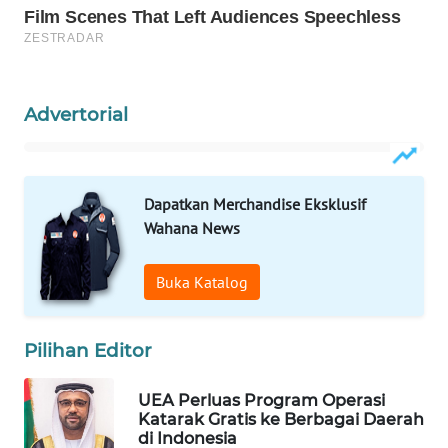
WN
INDRAMAYU
WN
KUNINGAN
Advertorial
WN
MAJALENGKA
Dapatkan Merchandise Eksklusif
Wahana News
WN
SUBANG
Buka Katalog
WN
SUKABUMI
Pilihan Editor
WN
UEA Perluas Program Operasi
PURWAKARTA
Katarak Gratis ke Berbagai Daerah
di Indonesia