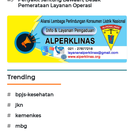
Pemerataan Layanan Operasi
WAHANA
LISTRIK
WAHANA
TRAVEL
WAHANA
TV
WAHANANEWS
Trending
ID
#
bpjs-kesehatan
WAHANANEWS
CO ID
#
jkn
#
kemenkes
WAHANANEWS
NET
#
mbg