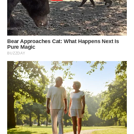
WN
KALTARA
WN
KALSEL
WN
KALTIM
WN
SULSEL
WN
GORONTALO
WN
SULUT