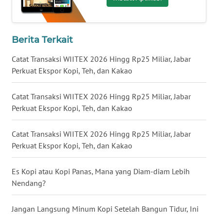
WN
SERAMBI
Berita Terkait
WN
Catat Transaksi WIITEX 2026 Hingg Rp25 Miliar, Jabar
JAMBI
Perkuat Ekspor Kopi, Teh, dan Kakao
WN
Catat Transaksi WIITEX 2026 Hingg Rp25 Miliar, Jabar
SULTRA
Perkuat Ekspor Kopi, Teh, dan Kakao
WN
Catat Transaksi WIITEX 2026 Hingg Rp25 Miliar, Jabar
NTB
Perkuat Ekspor Kopi, Teh, dan Kakao
WN
SULTENG
Es Kopi atau Kopi Panas, Mana yang Diam-diam Lebih
Nendang?
WN
SULBAR
Jangan Langsung Minum Kopi Setelah Bangun Tidur, Ini