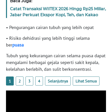
Baca Juga:
Catat Transaksi WIITEX 2026 Hingg Rp25 Miliar,
KARIR
Jabar Perkuat Ekspor Kopi, Teh, dan Kakao
DISCLAIMER
• Pengurangan cairan tubuh yang lebih cepat
• Risiko dehidrasi yang lebih tinggi selama
Wahana
News
ber
puasa
Regional
Tubuh yang kekurangan cairan selama puasa dapat
WN
mengalami berbagai gejala seperti sakit kepala,
SUMUT
kelelahan berlebih, dan sulit berkonsentrasi.
WN
1
2
3
4
Selanjutnya
Lihat Semua
JAKARTA
WN
JABAR