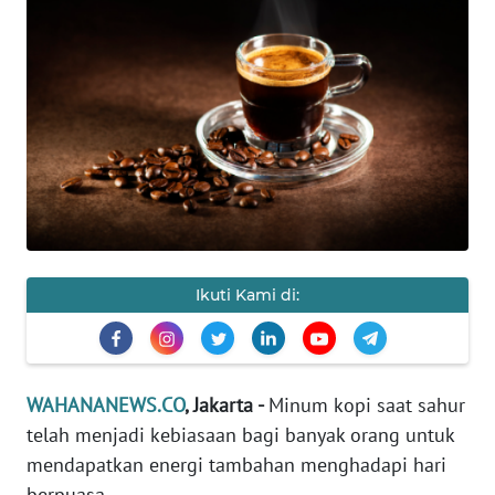
SAINS-TEKNO
KESEHATAN
INTERNASIONAL
SERBA-SERBI
PENDIDIKAN
Ikuti Kami di:
OLAHRAGA
OPINI
WAHANANEWS.CO
, Jakarta -
Minum kopi saat sahur
telah menjadi kebiasaan bagi banyak orang untuk
EDITORIAL
mendapatkan energi tambahan menghadapi hari
berpuasa.