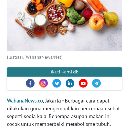
SAINS-TEKNO
KESEHATAN
INTERNASIONAL
SERBA-SERBI
Ilustrasi. [WahanaNews/Net]
PENDIDIKAN
Ikuti Kami di:
OLAHRAGA
OPINI
WahanaNews.co
, Jakarta -
Berbagai cara dapat
dilakukan guna mengembalikan pencernaan sehat
EDITORIAL
seperti sedia kala. Beberapa asupan makan ini
cocok untuk memperbaiki metabolisme tubuh.