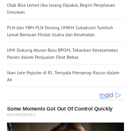
Otak Bisa Lemot Jika Jarang Dipakai, Begini Penjelasan
WN
Ilmuwan
NUSANTARA
PLN dan YBM PLN Dorong UMKM Sukabumi Tumbuh
WN
Lewat Bantuan Modal Usaha dan Kesehatan
JOGJA
HMI Dukung Aturan Baru BPOM, Tekankan Keselamatan
WN
Pasien dalam Penjualan Obat Bebas
JATIM
Ikan Lele Populer di RI, Ternyata Menyerap Racun dalam
WN
BALI
Air
WN
KALBAR
WN
KALTENG