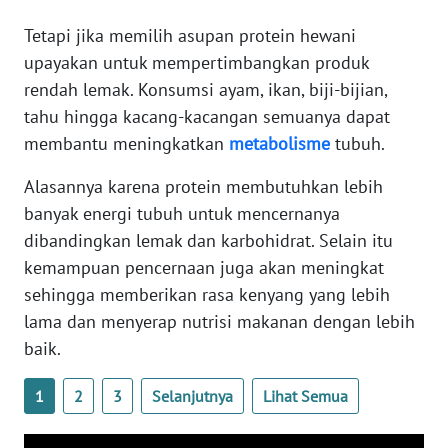
WN
Tetapi jika memilih asupan protein hewani
BANTEN
upayakan untuk mempertimbangkan produk
rendah lemak. Konsumsi ayam, ikan, biji-bijian,
WN
NTT
tahu hingga kacang-kacangan semuanya dapat
membantu meningkatkan
metabolisme
tubuh.
WN
Alasannya karena protein membutuhkan lebih
KEPRI
banyak energi tubuh untuk mencernanya
WN
dibandingkan lemak dan karbohidrat. Selain itu
PAPUA
kemampuan pencernaan juga akan meningkat
sehingga memberikan rasa kenyang yang lebih
WN
lama dan menyerap nutrisi makanan dengan lebih
PAPUA
baik.
BARAT
1
2
3
Selanjutnya
Lihat Semua
WN
RIAU