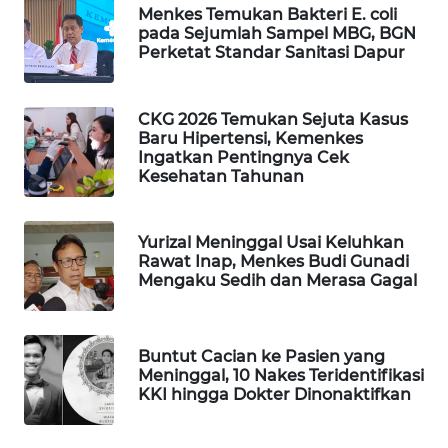
Menkes Temukan Bakteri E. coli
WAHANA
pada Sejumlah Sampel MBG, BGN
SPORT
Perketat Standar Sanitasi Dapur
WAHANA
CKG 2026 Temukan Sejuta Kasus
UMKM
Baru Hipertensi, Kemenkes
Ingatkan Pentingnya Cek
WAHANA
Kesehatan Tahunan
SELEB
Yurizal Meninggal Usai Keluhkan
WAHANA
Rawat Inap, Menkes Budi Gunadi
PERSONA
Mengaku Sedih dan Merasa Gagal
WAHANA
OTOMOTIF
Buntut Cacian ke Pasien yang
Meninggal, 10 Nakes Teridentifikasi
KKI hingga Dokter Dinonaktifkan
WAHANA
HEALTH