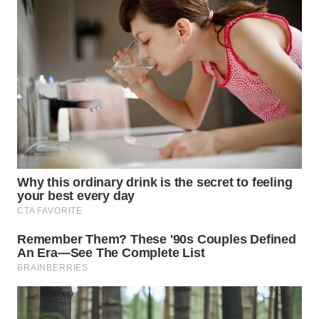
WN
KALTARA
WN
KALSEL
WN
KALTIM
WN
SULSEL
WN
GORONTALO
WN
SULUT