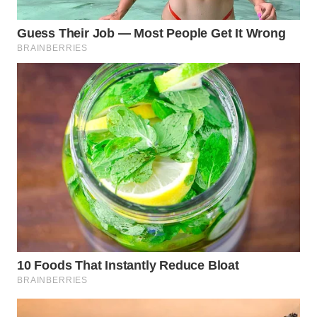
TAPANULI
TENGAH
WN DELI
SERDANG
WN
TEBING
TINGGI
WN
PAKPAK
WN
KARAWANG
WN
BEKASI