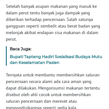
Informasi
Setelah banyak asupan makanan yang masuk ke
dalam perut tentu banyak juga dampak yang
INDEKS
BERITA
diberikan terhadap pencernaan. Salah satunya
gangguan seperti sembelit atau berat badan yang
KONTAK
melonjak akibat endapan sisa makanan di dalam
KAMI
perut.
INFO
Baca Juga:
IKLAN
Bupati Tapteng Hadiri Sosialisasi Budaya Mutu
dan Keselamatan Pasien
TENTANG
KAMI
Ternyata untuk membantu membersihkan saluran
pencernaan secara alami ada cara aman yang
PEDOMAN
dapat dilakukan. Mengonsumsi makanan tertentu
MEDIA
disebut oleh ahli cocok untuk membersihkan
SIBER
saluran pencernaan dan mereset atau
mengondisikannya seperti sedia kala.
REDAKSI