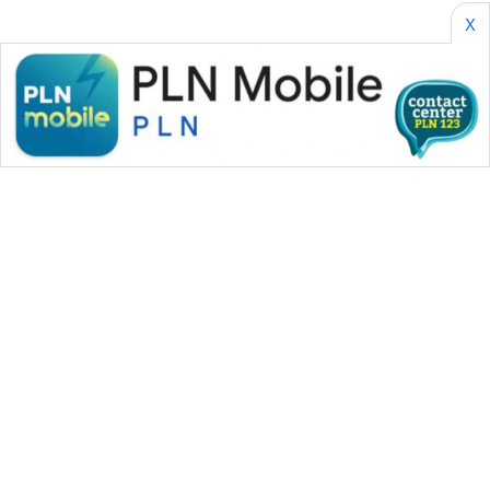
X
WAHANA MEDIA GROUP
|
|
|
WAHANA NEWS co
WAHANA TANI
WAHANA ADVOKAT
|
|
WAHANA INFRASTRUKTUR
WAHANA KONSUMEN