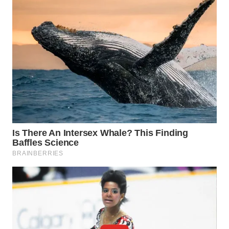
WN
BOGOR
WN
DEPOK
WN
TAPANULI
UTARA
WN
SAMOSIR
WN
PADANG
LAWAS