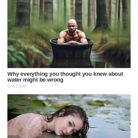
WN
MALUKU
WN
MALUT
WN
DAIRI
WN
DANAU
TOBA
WN
NIAS
WN
LANGKAT