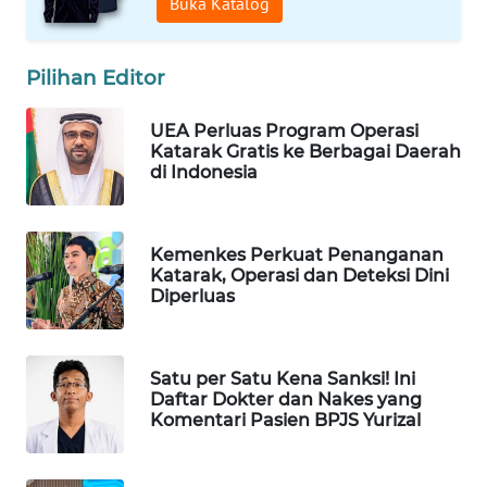
Buka Katalog
WAHANA
LISTRIK
Pilihan Editor
WAHANA
UEA Perluas Program Operasi
TRAVEL
Katarak Gratis ke Berbagai Daerah
di Indonesia
WAHANA
TV
Kemenkes Perkuat Penanganan
WAHANANEWS
Katarak, Operasi dan Deteksi Dini
ID
Diperluas
WAHANANEWS
CO ID
Satu per Satu Kena Sanksi! Ini
Daftar Dokter dan Nakes yang
Komentari Pasien BPJS Yurizal
WAHANANEWS
NET