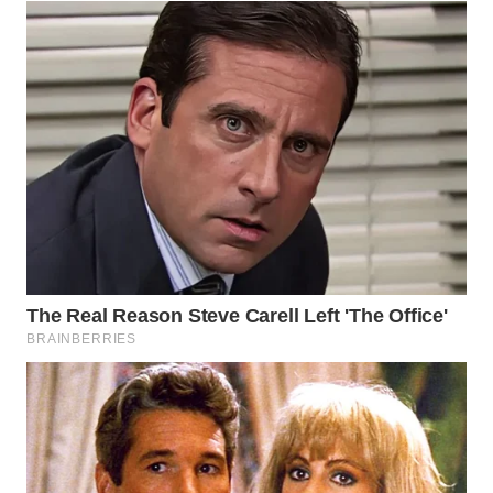
WN
NATUNA
WN
BINTAN
WN
MANDALIKA
WN
LIKUPANG
WN
LABUANBAJO
WN
BORNEO