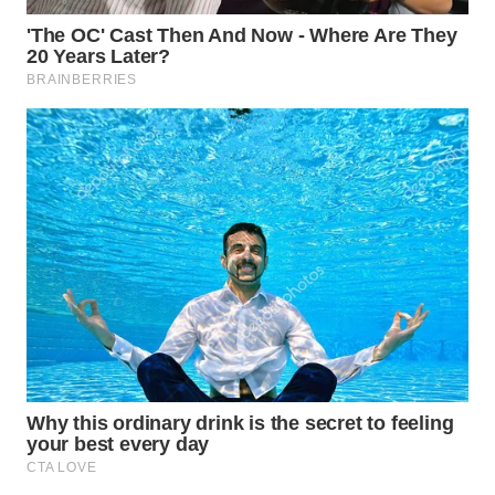
WN
PRIANGAN
TIMUR
WN
SEMARANG
WN
SOLO
WN
BOROBUDUR
WN
MADURA
WN
SURABAYA