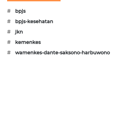
PORTAL
#
bpjs
KONSUMEN
#
bpjs-kesehatan
FORWAMKI
#
jkn
#
kemenkes
ALPERKLINAS
#
wamenkes-dante-saksono-harbuwono
FORJASIDA
TAMBANG
NEWS
SITUNGIR
NEWS
SIDIKALANG
NEWS