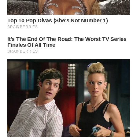
WN
INDRAMAYU
WN
KUNINGAN
WN
MAJALENGKA
WN
SUBANG
WN
SUKABUMI
WN
PURWAKARTA