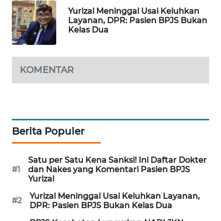
WAHANA
Yurizal Meninggal Usai Keluhkan
Layanan, DPR: Pasien BPJS Bukan
DESA
Kelas Dua
WISATA
LAPAK
WAHANA
KOMENTAR
Wahana
Network
KONSUMEN
Berita Populer
LISTRIK
Satu per Satu Kena Sanksi! Ini Daftar Dokter
MASYARAKAT
#1
dan Nakes yang Komentari Pasien BPJS
KELISTRIKAN
Yurizal
Yurizal Meninggal Usai Keluhkan Layanan,
#2
WALINKI
DPR: Pasien BPJS Bukan Kelas Dua
ID