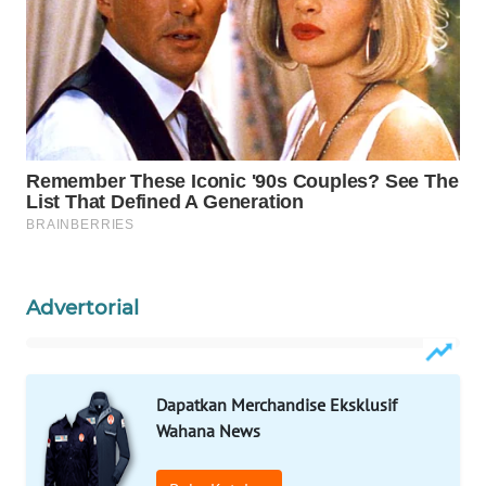
Wahana
Media
Group
WAHANA
NEWS
WAHANA
TANI
WAHANA
ADVOKAT
Advertorial
WAHANA
INFRASTRUKTUR
Dapatkan Merchandise Eksklusif
Wahana News
WAHANA
KONSUMEN