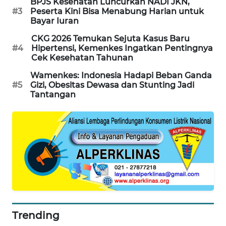
BPJS Kesehatan Luncurkan NADI JKN,
#3
Peserta Kini Bisa Menabung Harian untuk
MAWAKA
Bayar Iuran
ID
CKG 2026 Temukan Sejuta Kasus Baru
#4
Hipertensi, Kemenkes Ingatkan Pentingnya
MARTABAT
Cek Kesehatan Tahunan
NET
Wamenkes: Indonesia Hadapi Beban Ganda
#5
Gizi, Obesitas Dewasa dan Stunting Jadi
PLN
Tantangan
WATCH
MKLI
LPKKI
LKKI
KOPEKLIN
Trending