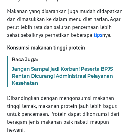
Makanan yang disarankan juga mudah didapatkan
KARIR
dan dimasukkan ke dalam menu diet harian. Agar
perut lebih rata dan saluran pencernaan lebih
DISCLAIMER
sehat sebaiknya perhatikan beberapa
tips
nya.
Wahana
Konsumsi makanan tinggi protein
News
Regional
Baca Juga:
Jangan Sampai jadi Korban! Peserta BPJS
WN
Rentan Dicurangi Administrasi Pelayanan
SUMUT
Kesehatan
WN
Dibandingkan dengan mengonsumsi makanan
JAKARTA
tinggi lemak, makanan protein jauh lebih bagus
untuk pencernaan. Protein dapat dikonsumsi dari
WN
JABAR
beragam jenis makanan baik nabati maupun
hewani.