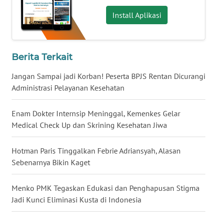
WN
Install Aplikasi
BABEL
WN
Berita Terkait
SUMBAR
Jangan Sampai jadi Korban! Peserta BPJS Rentan Dicurangi
WN
Administrasi Pelayanan Kesehatan
SUMSEL
Enam Dokter Internsip Meninggal, Kemenkes Gelar
WN
Medical Check Up dan Skrining Kesehatan Jiwa
BENGKULU
Hotman Paris Tinggalkan Febrie Adriansyah, Alasan
WN
Sebenarnya Bikin Kaget
LAMPUNG
Menko PMK Tegaskan Edukasi dan Penghapusan Stigma
WN
Jadi Kunci Eliminasi Kusta di Indonesia
JATENG