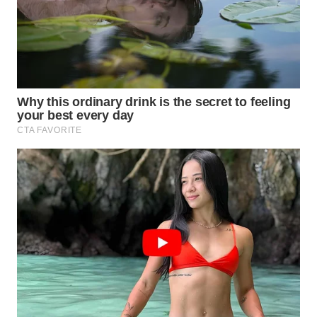
WN
TAPANULI
SELATAN
WN
TANJUNG
LESUNG
WN
KARO
WN
SIMALUNGUN
WN
LABUHANBATU
WN