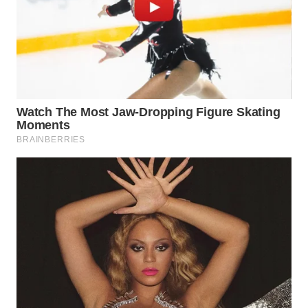
WN
SUMEDANG
WN
CIANJUR
WN
KEPULAUAN
SERIBU
WN
TANGERANG
WN
BINJAI
WN
CIREBON