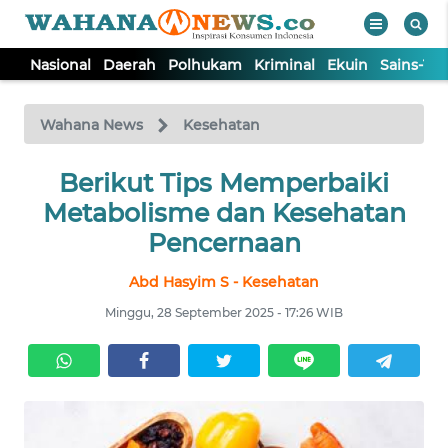
Nasional
Daerah
Polhukam
Kriminal
Ekuin
Sains-Te
WAHANA
Tutup
TV
Wahana News
Kesehatan
NASIONAL
Berikut Tips Memperbaiki
Metabolisme dan Kesehatan
DAERAH
Pencernaan
Abd Hasyim S - Kesehatan
POLHUKAM
Minggu, 28 September 2025 - 17:26 WIB
KRIMINAL
EKUIN