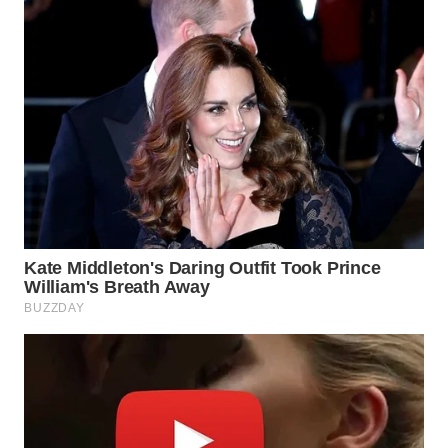
WN
MALUKU
WN
MALUT
WN
DAIRI
WN
DANAU
TOBA
WN
NIAS
WN
LANGKAT