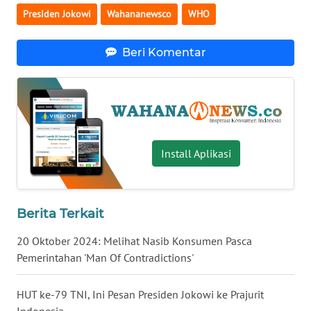
Presiden Jokowi
Wahananewsco
WHO
WN
SERAMBI
Beri Komentar
WN
JAMBI
WN
SULTRA
Install Aplikasi
WN
NTB
Berita Terkait
WN
20 Oktober 2024: Melihat Nasib Konsumen Pasca
SULTENG
Pemerintahan 'Man Of Contradictions'
WN
HUT ke-79 TNI, Ini Pesan Presiden Jokowi ke Prajurit
SULBAR