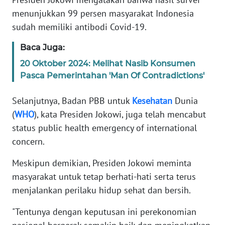
menunjukkan 99 persen masyarakat Indonesia
KARIR
sudah memiliki antibodi Covid-19.
Baca Juga:
DISCLAIMER
20 Oktober 2024: Melihat Nasib Konsumen
Pasca Pemerintahan 'Man Of Contradictions'
Wahana
News
Regional
Selanjutnya, Badan PBB untuk
Kesehatan
Dunia
(
WHO
), kata Presiden Jokowi, juga telah mencabut
WN
status public health emergency of international
SUMUT
concern.
WN
Meskipun demikian, Presiden Jokowi meminta
JAKARTA
masyarakat untuk tetap berhati-hati serta terus
menjalankan perilaku hidup sehat dan bersih.
WN
JABAR
"Tentunya dengan keputusan ini perekonomian