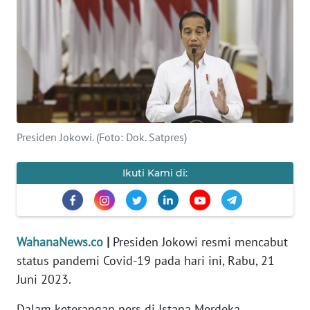
SAINS-TEKNO
KESEHATAN
INTERNASIONAL
SERBA-SERBI
Presiden Jokowi. (Foto: Dok. Satpres)
PENDIDIKAN
Ikuti Kami di:
OLAHRAGA
OPINI
WahanaNews.co
|
Presiden Jokowi resmi mencabut
status pandemi Covid-19 pada hari ini, Rabu, 21
EDITORIAL
Juni 2023.
Dalam keterangan pers di Istana Merdeka,