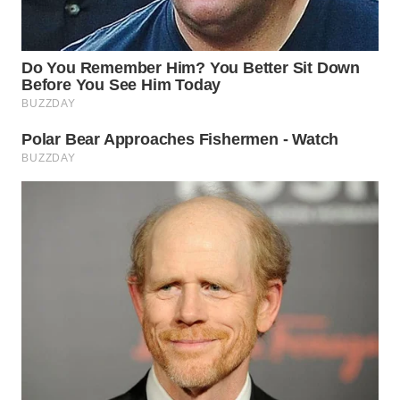
TAPANULI
TENGAH
WN DELI
SERDANG
WN
TEBING
TINGGI
WN
PAKPAK
WN
KARAWANG
WN
BEKASI