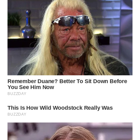
WN
INDRAMAYU
WN
KUNINGAN
WN
MAJALENGKA
WN
SUBANG
WN
SUKABUMI
WN
PURWAKARTA