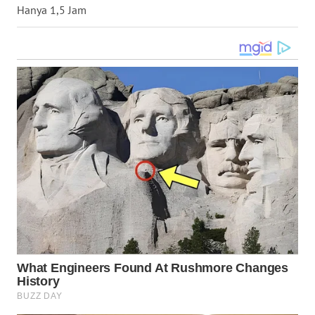
Hanya 1,5 Jam
WN
NUSANTARA
WN
JOGJA
WN
JATIM
WN
BALI
WN
KALBAR
WN
KALTENG