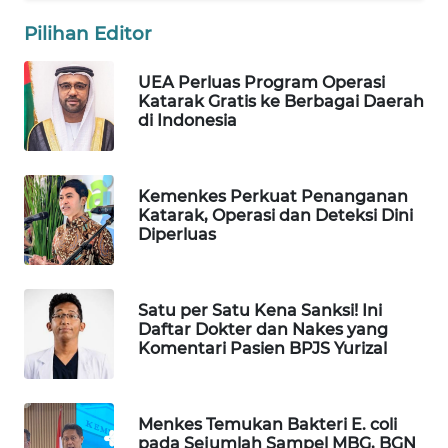
Wahana
Pilihan Editor
Media
Group
UEA Perluas Program Operasi
Katarak Gratis ke Berbagai Daerah
WAHANA
di Indonesia
NEWS
WAHANA
Kemenkes Perkuat Penanganan
TANI
Katarak, Operasi dan Deteksi Dini
Diperluas
WAHANA
ADVOKAT
Satu per Satu Kena Sanksi! Ini
WAHANA
Daftar Dokter dan Nakes yang
Komentari Pasien BPJS Yurizal
INFRASTRUKTUR
WAHANA
KONSUMEN
Menkes Temukan Bakteri E. coli
pada Sejumlah Sampel MBG, BGN