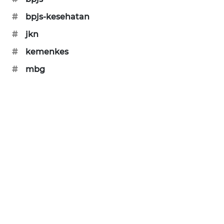
#
bpjs-kesehatan
MAWAKA
ID
#
jkn
#
kemenkes
MARTABAT
NET
#
mbg
PLN
WATCH
MKLI
LPKKI
LKKI
KOPEKLIN