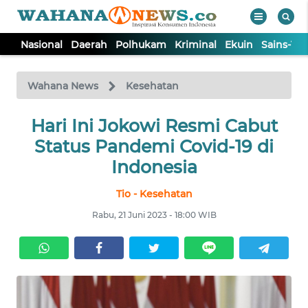
Nasional
Daerah
Polhukam
Kriminal
Ekuin
Sains-Te
WAHANA
Tutup
TV
Wahana News
Kesehatan
NASIONAL
Hari Ini Jokowi Resmi Cabut
Status Pandemi Covid-19 di
DAERAH
Indonesia
Tio - Kesehatan
POLHUKAM
Rabu, 21 Juni 2023 - 18:00 WIB
KRIMINAL
EKUIN