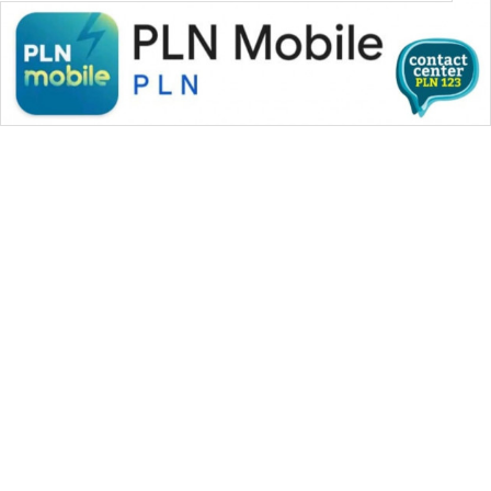
SONYA
ASA
NEWS
WAHANA MEDIA GROUP
|
|
|
WAHANA NEWS co
WAHANA TANI
WAHANA ADVOKAT
|
|
WAHANA INFRASTRUKTUR
WAHANA KONSUMEN
|
|
|
WAHANA LISTRIK
WAHANA TRAVEL
WAHANA TV
|
|
|
WAHANANEWS id
WAHANANEWS CO ID
WAHANANEWS NET