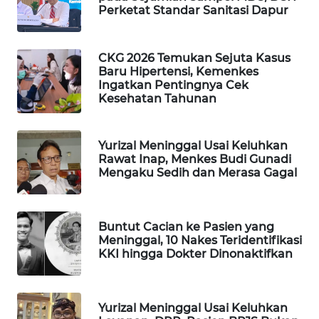
Perketat Standar Sanitasi Dapur
WAHANA
LISTRIK
CKG 2026 Temukan Sejuta Kasus
Baru Hipertensi, Kemenkes
WAHANA
Ingatkan Pentingnya Cek
TRAVEL
Kesehatan Tahunan
WAHANA
TV
Yurizal Meninggal Usai Keluhkan
Rawat Inap, Menkes Budi Gunadi
Mengaku Sedih dan Merasa Gagal
WAHANANEWS
ID
Buntut Cacian ke Pasien yang
WAHANANEWS
Meninggal, 10 Nakes Teridentifikasi
CO ID
KKI hingga Dokter Dinonaktifkan
WAHANANEWS
NET
Yurizal Meninggal Usai Keluhkan