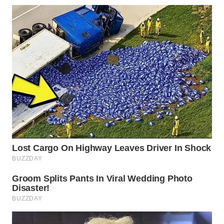
WN
SUMEDANG
WN
CIANJUR
WN
KEPULAUAN
SERIBU
WN
TANGERANG
WN
BINJAI
WN
CIREBON