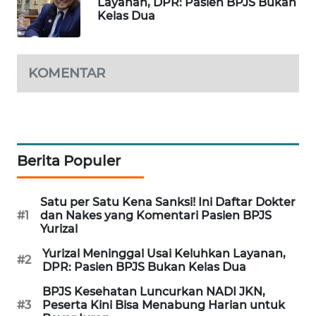
Layanan, DPR: Pasien BPJS Bukan
Kelas Dua
WAHANA
SPORT
WAHANA
KOMENTAR
UMKM
WAHANA
SELEB
Berita Populer
WAHANA
PERSONA
Satu per Satu Kena Sanksi! Ini Daftar Dokter
#1
dan Nakes yang Komentari Pasien BPJS
WAHANA
Yurizal
OTOMOTIF
Yurizal Meninggal Usai Keluhkan Layanan,
#2
DPR: Pasien BPJS Bukan Kelas Dua
WAHANA
BPJS Kesehatan Luncurkan NADI JKN,
HEALTH
#3
Peserta Kini Bisa Menabung Harian untuk