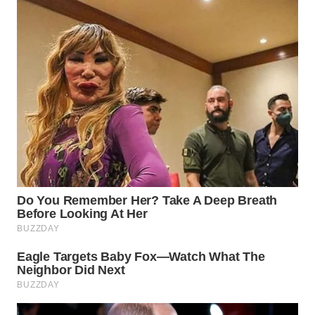
WN
KALTARA
WN
KALSEL
WN
KALTIM
WN
SULSEL
WN
GORONTALO
WN
SULUT