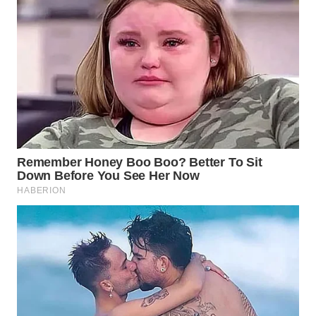
WN
PRIANGAN
TIMUR
WN
SEMARANG
WN
SOLO
WN
BOROBUDUR
WN
MADURA
WN
SURABAYA