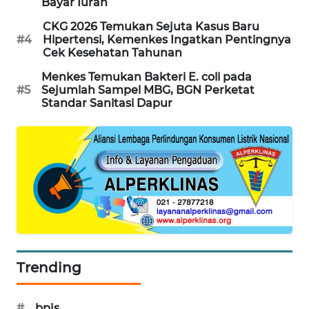
Bayar Iuran
WAHANA
CKG 2026 Temukan Sejuta Kasus Baru
DESA
#4
Hipertensi, Kemenkes Ingatkan Pentingnya
WISATA
Cek Kesehatan Tahunan
Menkes Temukan Bakteri E. coli pada
LAPAK
#5
Sejumlah Sampel MBG, BGN Perketat
WAHANA
Standar Sanitasi Dapur
Wahana
Network
KONSUMEN
LISTRIK
MASYARAKAT
KELISTRIKAN
Trending
WALINKI
ID
#
bpjs