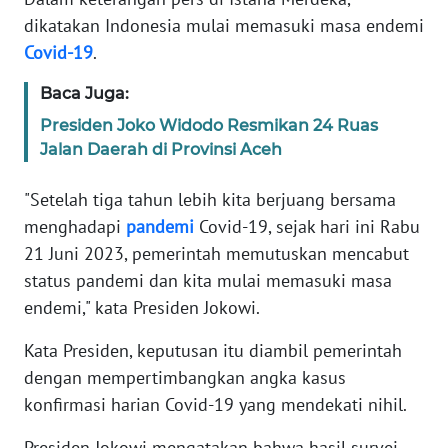
Informasi
dikatakan Indonesia mulai memasuki masa endemi
Covid-19
.
INDEKS
BERITA
Baca Juga:
KONTAK
Presiden Joko Widodo Resmikan 24 Ruas
KAMI
Jalan Daerah di Provinsi Aceh
"Setelah tiga tahun lebih kita berjuang bersama
INFO
IKLAN
menghadapi
pandemi
Covid-19, sejak hari ini Rabu
21 Juni 2023, pemerintah memutuskan mencabut
TENTANG
status pandemi dan kita mulai memasuki masa
KAMI
endemi," kata Presiden Jokowi.
PEDOMAN
Kata Presiden, keputusan itu diambil pemerintah
MEDIA
dengan mempertimbangkan angka kasus
SIBER
konfirmasi harian Covid-19 yang mendekati nihil.
REDAKSI
Presiden Jokowi mengatakan bahwa hasil survei