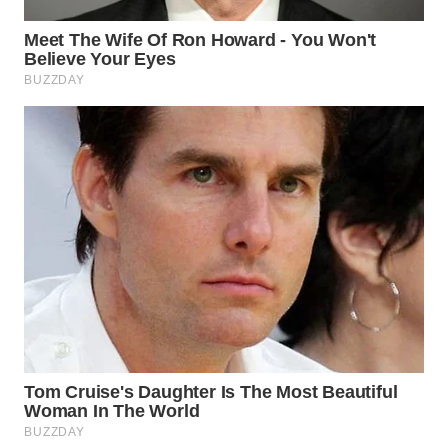
WN
BOGOR
WN
DEPOK
WN
TAPANULI
UTARA
WN
SAMOSIR
WN
PADANG
LAWAS