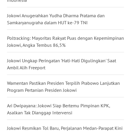
Indonesia
WN
BABEL
Jokowi Anugerahkan Yudha Dharma Pratama dan
Samkaryanugraha dalam HUT ke-79 TNI
WN
SUMBAR
Poltracking: Mayoritas Rakyat Puas dengan Kepemimpinan
Jokowi, Angka Tembus 86,5%
WN
SUMSEL
Jokowi Ungkap Peringatan 'Hati-Hati Digulingkan' Saat
Ambil Alih Freeport
WN
BENGKULU
Wamentan Pastikan Presiden Terpilih Prabowo Lanjutkan
Program Pertanian Presiden Jokowi
WN
LAMPUNG
Ari Dwipayana: Jokowi Siap Bertemu Pimpinan KPK,
Asalkan Tak Dianggap Intervensi
WN
JATENG
Jokowi Resmikan Tol Baru, Perjalanan Medan-Parapat Kini