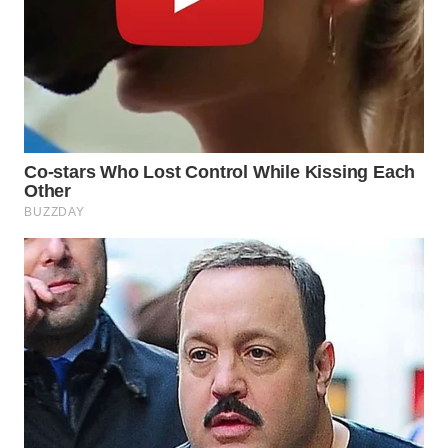
WN
TAPANULI
SELATAN
WN
TANJUNG
LESUNG
WN
KARO
WN
SIMALUNGUN
WN
LABUHANBATU
WN