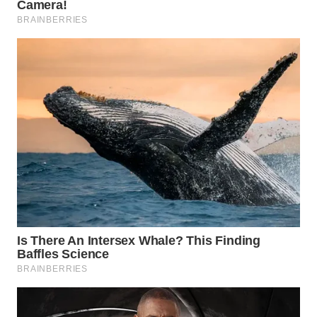
WN
NATUNA
WN
BINTAN
WN
MANDALIKA
WN
LIKUPANG
WN
LABUANBAJO
WN
BORNEO