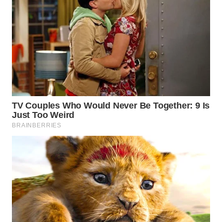
WN
MALUKU
WN
MALUT
WN
DAIRI
WN
DANAU
TOBA
WN
NIAS
WN
LANGKAT