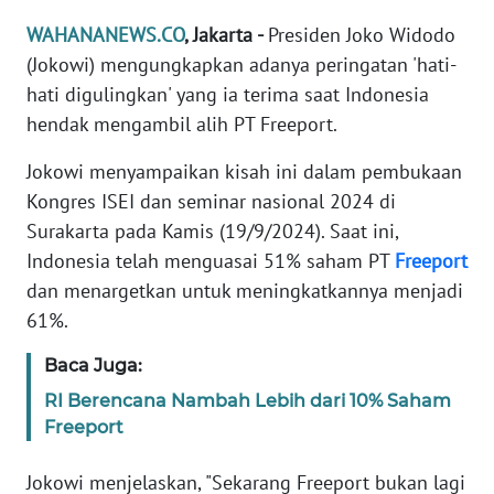
Informasi
WAHANANEWS.CO
, Jakarta -
Presiden Joko Widodo
INDEKS
(Jokowi) mengungkapkan adanya peringatan 'hati-
BERITA
hati digulingkan' yang ia terima saat Indonesia
hendak mengambil alih PT Freeport.
KONTAK
KAMI
Jokowi menyampaikan kisah ini dalam pembukaan
Kongres ISEI dan seminar nasional 2024 di
INFO
Surakarta pada Kamis (19/9/2024). Saat ini,
IKLAN
Indonesia telah menguasai 51% saham PT
Freeport
dan menargetkan untuk meningkatkannya menjadi
TENTANG
61%.
KAMI
Baca Juga:
PEDOMAN
RI Berencana Nambah Lebih dari 10% Saham
MEDIA
Freeport
SIBER
Jokowi menjelaskan, "Sekarang Freeport bukan lagi
REDAKSI