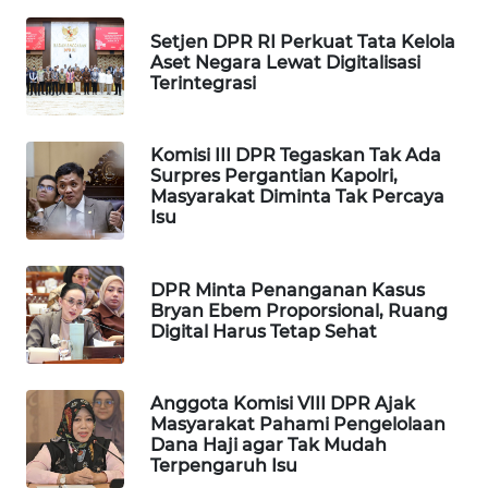
WAHANA
Setjen DPR RI Perkuat Tata Kelola
SPORT
Aset Negara Lewat Digitalisasi
Terintegrasi
WAHANA
UMKM
Komisi III DPR Tegaskan Tak Ada
Surpres Pergantian Kapolri,
WAHANA
Masyarakat Diminta Tak Percaya
SELEB
Isu
WAHANA
DPR Minta Penanganan Kasus
PERSONA
Bryan Ebem Proporsional, Ruang
Digital Harus Tetap Sehat
WAHANA
OTOMOTIF
Anggota Komisi VIII DPR Ajak
Masyarakat Pahami Pengelolaan
WAHANA
Dana Haji agar Tak Mudah
HEALTH
Terpengaruh Isu