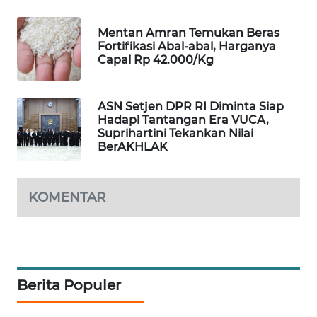
WAHANA
DESA
Mentan Amran Temukan Beras
WISATA
Fortifikasi Abal-abal, Harganya
Capai Rp 42.000/Kg
LAPAK
WAHANA
ASN Setjen DPR RI Diminta Siap
Hadapi Tantangan Era VUCA,
Wahana
Suprihartini Tekankan Nilai
Network
BerAKHLAK
KONSUMEN
KOMENTAR
LISTRIK
MASYARAKAT
KELISTRIKAN
Berita Populer
WALINKI
ID