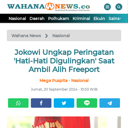
Nasional
Daerah
Polhukam
Kriminal
Ekuin
Sains-Te
WAHANA
Tutup
TV
Wahana News
Nasional
NASIONAL
Jokowi Ungkap Peringatan
'Hati-Hati Digulingkan' Saat
DAERAH
Ambil Alih Freeport
Mega Puspita - Nasional
POLHUKAM
Jumat, 20 September 2024 - 10:53 WIB
KRIMINAL
EKUIN