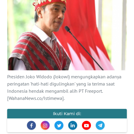
SAINS-TEKNO
KESEHATAN
INTERNASIONAL
SERBA-SERBI
PENDIDIKAN
Presiden Joko Widodo (Jokowi) mengungkapkan adanya
peringatan 'hati-hati digulingkan' yang ia terima saat
OLAHRAGA
Indonesia hendak mengambil alih PT Freeport.
[WahanaNews.co/Istimewa].
OPINI
Ikuti Kami di:
EDITORIAL