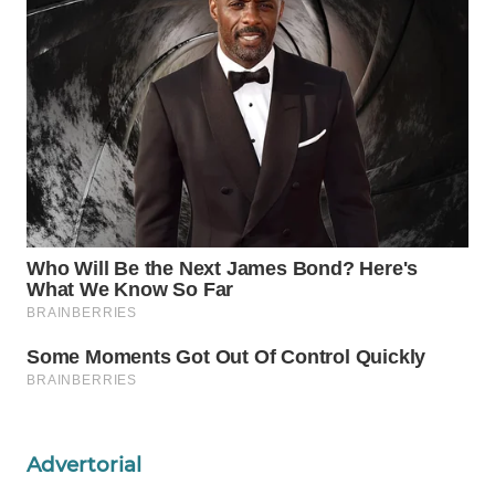
Wahana
Media
Group
WAHANA
NEWS
WAHANA
TANI
WAHANA
ADVOKAT
WAHANA
INFRASTRUKTUR
WAHANA
Advertorial
KONSUMEN