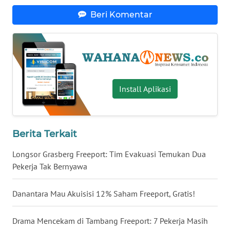
Beri Komentar
WN
BABEL
WN
SUMBAR
Install Aplikasi
WN
SUMSEL
WN
Berita Terkait
BENGKULU
Longsor Grasberg Freeport: Tim Evakuasi Temukan Dua
Pekerja Tak Bernyawa
WN
LAMPUNG
Danantara Mau Akuisisi 12% Saham Freeport, Gratis!
WN
JATENG
Drama Mencekam di Tambang Freeport: 7 Pekerja Masih