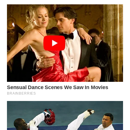
WN
SUMEDANG
WN
CIANJUR
WN
KEPULAUAN
SERIBU
WN
TANGERANG
WN
BINJAI
WN
CIREBON