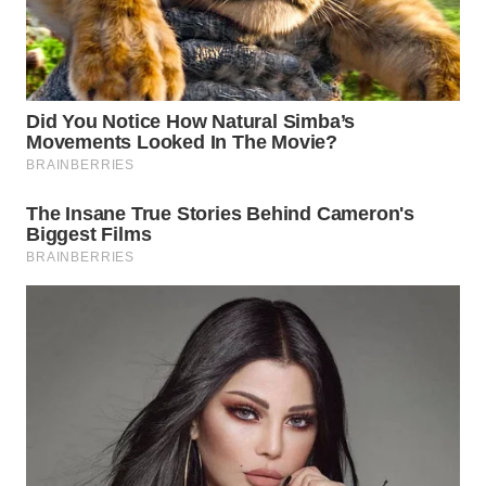
WN
TAPANULI
SELATAN
WN
TANJUNG
LESUNG
WN
KARO
WN
SIMALUNGUN
WN
LABUHANBATU
WN