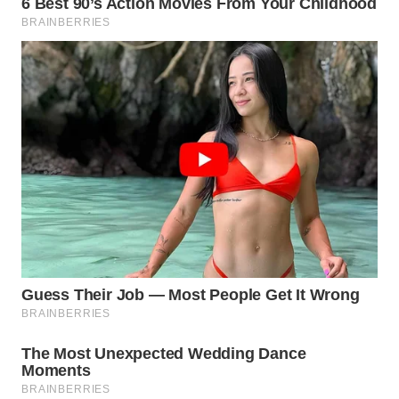
WN
BOGOR
WN
DEPOK
WN
TAPANULI
UTARA
WN
SAMOSIR
WN
PADANG
LAWAS