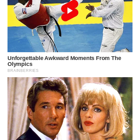
WN
INDRAMAYU
WN
KUNINGAN
WN
MAJALENGKA
WN
SUBANG
WN
SUKABUMI
WN
PURWAKARTA