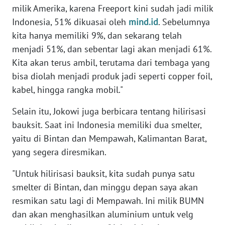
milik Amerika, karena Freeport kini sudah jadi milik
Indonesia, 51% dikuasai oleh
mind.id
. Sebelumnya
KARIR
kita hanya memiliki 9%, dan sekarang telah
menjadi 51%, dan sebentar lagi akan menjadi 61%.
DISCLAIMER
Kita akan terus ambil, terutama dari tembaga yang
bisa diolah menjadi produk jadi seperti copper foil,
Wahana
News
kabel, hingga rangka mobil."
Regional
Selain itu, Jokowi juga berbicara tentang hilirisasi
WN
bauksit. Saat ini Indonesia memiliki dua smelter,
SUMUT
yaitu di Bintan dan Mempawah, Kalimantan Barat,
yang segera diresmikan.
WN
JAKARTA
"Untuk hilirisasi bauksit, kita sudah punya satu
smelter di Bintan, dan minggu depan saya akan
WN
resmikan satu lagi di Mempawah. Ini milik BUMN
JABAR
dan akan menghasilkan aluminium untuk velg