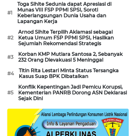
Toga Sihite Sedunia dapat Apresiasi di
Munas VIII FSP PPMI SPSI, Soroti
MAWAKA
#1
Keberlangsungan Dunia Usaha dan
ID
Lapangan Kerja
Arnod Sihite Terpilih Aklamasi sebagai
MARTABAT
#2
Ketua Umum FSP PPMI SPSI, Hasilkan
NET
Sejumlah Rekomendasi Strategis
Korban KMP Mutiara Santosa 2, Sebanyak
PLN
#3
232 Orang Dievakuasi 5 Meninggal
WATCH
Titin Rita Lestari Minta Status Tersangka
#4
Kasus Suap BPK Dibatalkan
MKLI
Konflik Kepentingan Jadi Pemicu Korupsi,
#5
Kementerian PANRB Dorong ASN Deklarasi
LPKKI
Sejak Dini
LKKI
KOPEKLIN