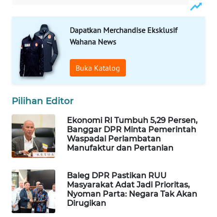
WAHANA
LISTRIK
Dapatkan Merchandise Eksklusif
Wahana News
WAHANA
TRAVEL
Buka Katalog
WAHANA
TV
Pilihan Editor
Ekonomi RI Tumbuh 5,29 Persen,
WAHANANEWS
Banggar DPR Minta Pemerintah
ID
Waspadai Perlambatan
Manufaktur dan Pertanian
WAHANANEWS
CO ID
Baleg DPR Pastikan RUU
Masyarakat Adat Jadi Prioritas,
WAHANANEWS
Nyoman Parta: Negara Tak Akan
Dirugikan
NET