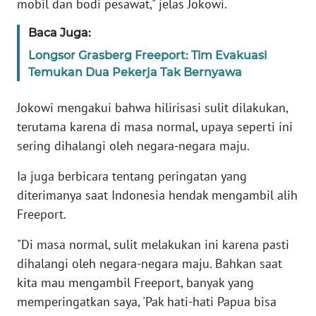
mobil dan bodi pesawat," jelas Jokowi.
WN
BANTEN
Baca Juga:
Longsor Grasberg Freeport: Tim Evakuasi
WN
Temukan Dua Pekerja Tak Bernyawa
NTT
Jokowi mengakui bahwa hilirisasi sulit dilakukan,
WN
terutama karena di masa normal, upaya seperti ini
KEPRI
sering dihalangi oleh negara-negara maju.
WN
Ia juga berbicara tentang peringatan yang
PAPUA
diterimanya saat Indonesia hendak mengambil alih
Freeport.
WN
PAPUA
"Di masa normal, sulit melakukan ini karena pasti
BARAT
dihalangi oleh negara-negara maju. Bahkan saat
kita mau mengambil Freeport, banyak yang
WN
memperingatkan saya, 'Pak hati-hati Papua bisa
RIAU