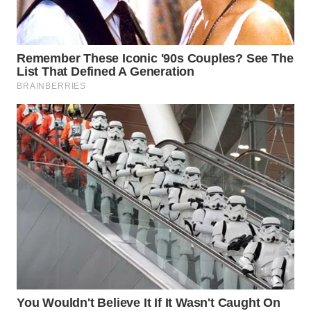
WN
PRIANGAN
TIMUR
WN
SEMARANG
WN
SOLO
WN
BOROBUDUR
WN
MADURA
WN
SURABAYA