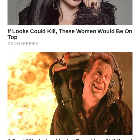
TAPANULI
TENGAH
WN DELI
SERDANG
WN
TEBING
TINGGI
WN
PAKPAK
WN
KARAWANG
WN
BEKASI