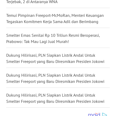
Terjebak, 2 di Antaranya WNA
WN
NUSANTARA
Temui Pimpinan Freeport-McMoRan, Menteri Keuangan
Tegaskan Komitmen Kerja Sama Adil dan Berimbang
WN
JOGJA
Smelter Emas Senilai Rp 10 Triliun Resmi Beroperasi,
Prabowo: Tak Mau Lagi Jual Murah!
WN
JATIM
Dukung Hilirisasi, PLN Siapkan Listrik Andal Untuk
Smelter Freeport yang Baru Diresmikan Presiden Jokowi
WN
BALI
Dukung Hilirisasi, PLN Siapkan Listrik Andal Untuk
Smelter Freeport yang Baru Diresmikan Presiden Jokowi
WN
KALBAR
Dukung Hilirisasi, PLN Siapkan Listrik Andal Untuk
Smelter Freeport yang Baru Diresmikan Presiden Jokowi
WN
KALTENG