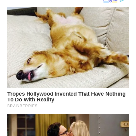
WN
KALTARA
WN
KALSEL
WN
KALTIM
WN
SULSEL
WN
GORONTALO
WN
SULUT