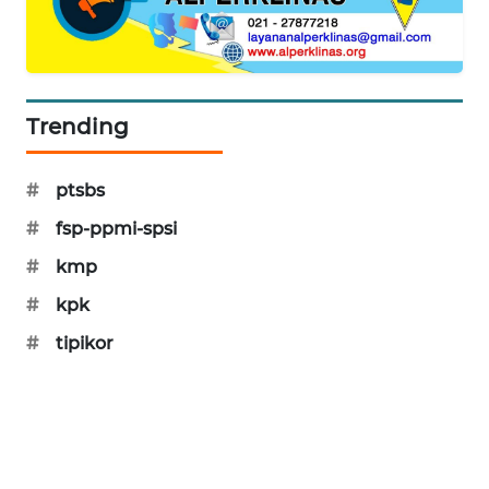
PORTAL
KONSUMEN
FORWAMKI
Trending
ALPERKLINAS
#
ptsbs
FORJASIDA
#
fsp-ppmi-spsi
#
kmp
TAMBANG
NEWS
#
kpk
#
tipikor
SITUNGIR
NEWS
SIDIKALANG
NEWS