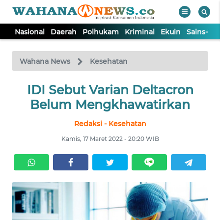
Nasional
Daerah
Polhukam
Kriminal
Ekuin
Sains-Te
WAHANA
Tutup
TV
Wahana News
Kesehatan
NASIONAL
IDI Sebut Varian Deltacron
Belum Mengkhawatirkan
DAERAH
Redaksi - Kesehatan
Kamis, 17 Maret 2022 - 20:20 WIB
POLHUKAM
KRIMINAL
EKUIN