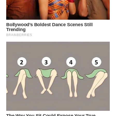
WN
PRIANGAN
TIMUR
WN
SEMARANG
WN
SOLO
WN
BOROBUDUR
WN
MADURA
WN
SURABAYA