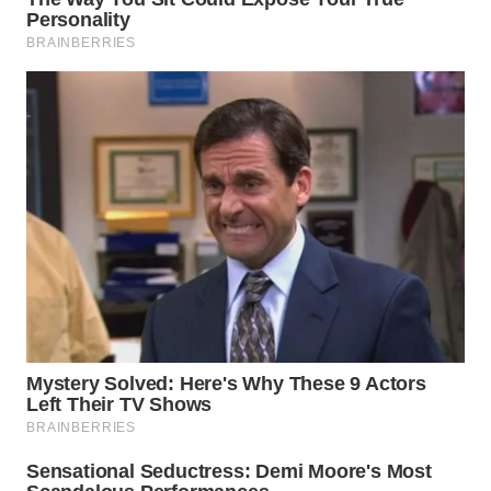
WN
NATUNA
WN
BINTAN
WN
MANDALIKA
WN
LIKUPANG
WN
LABUANBAJO
WN
BORNEO