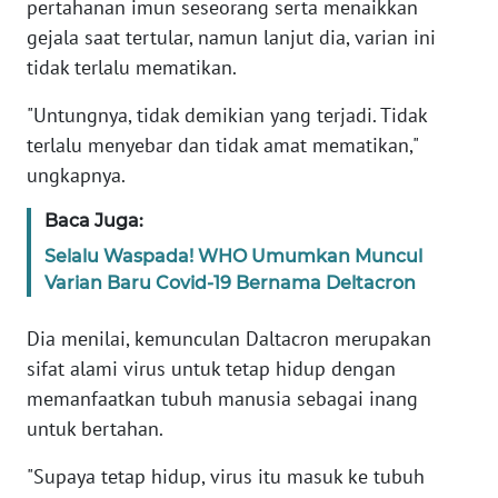
pertahanan imun seseorang serta menaikkan
gejala saat tertular, namun lanjut dia, varian ini
KARIR
tidak terlalu mematikan.
DISCLAIMER
"Untungnya, tidak demikian yang terjadi. Tidak
terlalu menyebar dan tidak amat mematikan,"
Wahana
ungkapnya.
News
Regional
Baca Juga:
Selalu Waspada! WHO Umumkan Muncul
WN
Varian Baru Covid-19 Bernama Deltacron
SUMUT
Dia menilai, kemunculan Daltacron merupakan
WN
sifat alami virus untuk tetap hidup dengan
JAKARTA
memanfaatkan tubuh manusia sebagai inang
untuk bertahan.
WN
JABAR
"Supaya tetap hidup, virus itu masuk ke tubuh