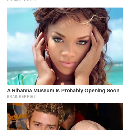
WN
SUMEDANG
WN
CIANJUR
WN
KEPULAUAN
SERIBU
WN
TANGERANG
WN
BINJAI
WN
CIREBON