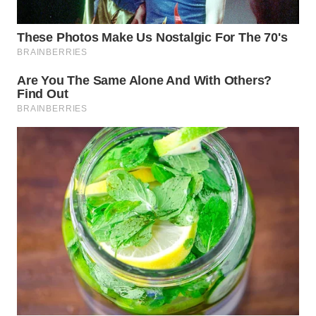
WN
KALTARA
WN
KALSEL
WN
KALTIM
WN
SULSEL
WN
GORONTALO
WN
SULUT