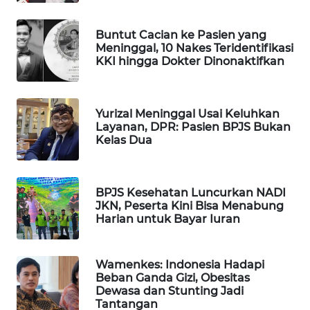
WAHANA
Buntut Cacian ke Pasien yang
LISTRIK
Meninggal, 10 Nakes Teridentifikasi
KKI hingga Dokter Dinonaktifkan
WAHANA
TRAVEL
Yurizal Meninggal Usai Keluhkan
WAHANA
Layanan, DPR: Pasien BPJS Bukan
TV
Kelas Dua
WAHANANEWS
ID
BPJS Kesehatan Luncurkan NADI
JKN, Peserta Kini Bisa Menabung
Harian untuk Bayar Iuran
WAHANANEWS
CO ID
Wamenkes: Indonesia Hadapi
WAHANANEWS
Beban Ganda Gizi, Obesitas
NET
Dewasa dan Stunting Jadi
Tantangan