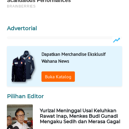
Wahana
Media
Group
Advertorial
WAHANA
NEWS
WAHANA
Dapatkan Merchandise Eksklusif
TANI
Wahana News
WAHANA
Buka Katalog
ADVOKAT
WAHANA
Pilihan Editor
INFRASTRUKTUR
Yurizal Meninggal Usai Keluhkan
Rawat Inap, Menkes Budi Gunadi
WAHANA
Mengaku Sedih dan Merasa Gagal
KONSUMEN