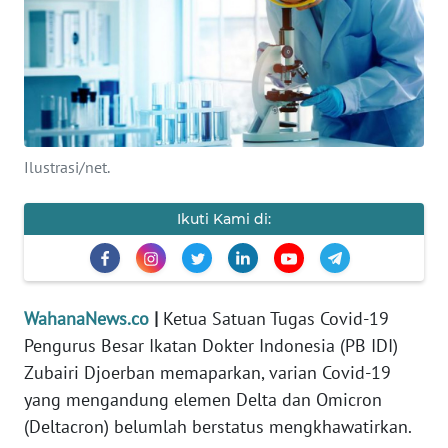
SAINS-TEKNO
KESEHATAN
INTERNASIONAL
Ilustrasi/net.
SERBA-SERBI
Ikuti Kami di:
PENDIDIKAN
OLAHRAGA
WahanaNews.co
|
Ketua Satuan Tugas Covid-19
Pengurus Besar Ikatan Dokter Indonesia (PB IDI)
OPINI
Zubairi Djoerban memaparkan, varian Covid-19
yang mengandung elemen Delta dan Omicron
EDITORIAL
(Deltacron) belumlah berstatus mengkhawatirkan.