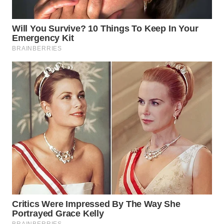
WN
BOGOR
WN
DEPOK
WN
TAPANULI
UTARA
WN
SAMOSIR
WN
PADANG
LAWAS