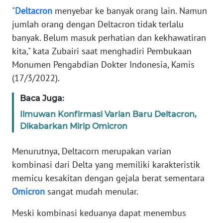
Informasi
"
Deltacron
menyebar ke banyak orang lain. Namun
jumlah orang dengan Deltacron tidak terlalu
INDEKS
BERITA
banyak. Belum masuk perhatian dan kekhawatiran
kita," kata Zubairi saat menghadiri Pembukaan
KONTAK
Monumen Pengabdian Dokter Indonesia, Kamis
KAMI
(17/3/2022).
Baca Juga:
INFO
IKLAN
Ilmuwan Konfirmasi Varian Baru Deltacron,
Dikabarkan Mirip Omicron
TENTANG
KAMI
Menurutnya, Deltacorn merupakan varian
kombinasi dari Delta yang memiliki karakteristik
PEDOMAN
memicu kesakitan dengan gejala berat sementara
MEDIA
Omicron
sangat mudah menular.
SIBER
Meski kombinasi keduanya dapat menembus
REDAKSI