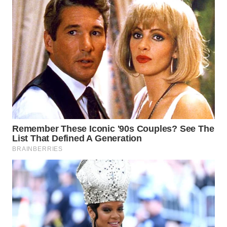
WN
TAPANULI
SELATAN
WN
TANJUNG
LESUNG
WN
KARO
WN
SIMALUNGUN
WN
LABUHANBATU
WN