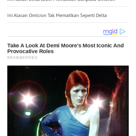
WN
NUSANTARA
Ini Alasan Omicron Tak Mematikan Seperti Delta
WN
JOGJA
WN
JATIM
WN
BALI
WN
KALBAR
WN
KALTENG