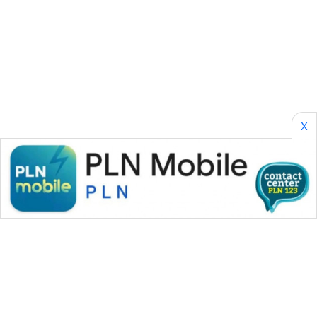
SONYA
ASA
NEWS
X