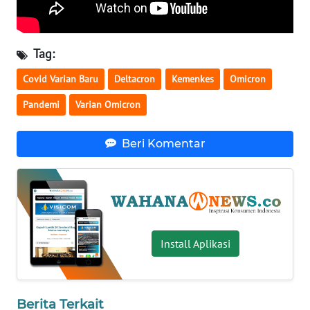
WN
SERAMBI
Tag:
WN
Covid Varian Baru
Deltacron
Kemenkes
Omicron
JAMBI
Pandemi
Varian Omicron
WN
SULTRA
Beri Komentar
WN
NTB
WN
SULTENG
Install Aplikasi
WN
SULBAR
Berita Terkait