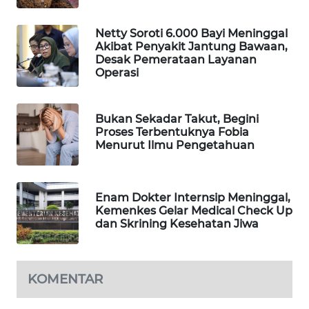
WAHANA
SPORT
Netty Soroti 6.000 Bayi Meninggal
Akibat Penyakit Jantung Bawaan,
Desak Pemerataan Layanan
WAHANA
Operasi
UMKM
Bukan Sekadar Takut, Begini
WAHANA
Proses Terbentuknya Fobia
SELEB
Menurut Ilmu Pengetahuan
WAHANA
PERSONA
Enam Dokter Internsip Meninggal,
Kemenkes Gelar Medical Check Up
WAHANA
dan Skrining Kesehatan Jiwa
OTOMOTIF
WAHANA
KOMENTAR
HEALTH