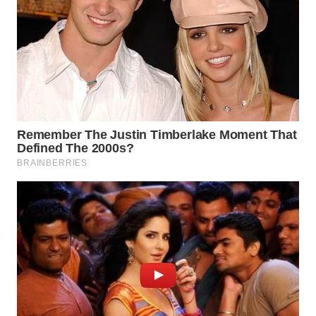
WN
INDRAMAYU
WN
KUNINGAN
WN
MAJALENGKA
WN
SUBANG
WN
SUKABUMI
WN
PURWAKARTA