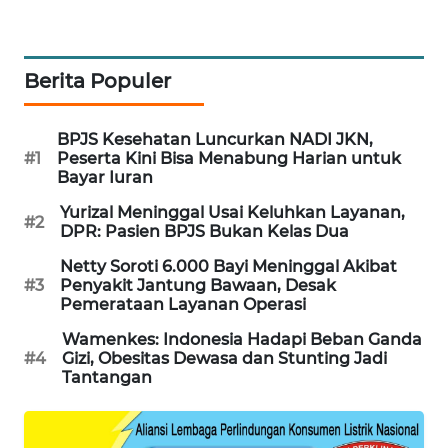
WAHANA
DESA
WISATA
Berita Populer
LAPAK
WAHANA
BPJS Kesehatan Luncurkan NADI JKN,
#1
Peserta Kini Bisa Menabung Harian untuk
Bayar Iuran
Wahana
Network
Yurizal Meninggal Usai Keluhkan Layanan,
#2
DPR: Pasien BPJS Bukan Kelas Dua
KONSUMEN
Netty Soroti 6.000 Bayi Meninggal Akibat
LISTRIK
#3
Penyakit Jantung Bawaan, Desak
Pemerataan Layanan Operasi
MASYARAKAT
Wamenkes: Indonesia Hadapi Beban Ganda
KELISTRIKAN
#4
Gizi, Obesitas Dewasa dan Stunting Jadi
Tantangan
WALINKI
ID