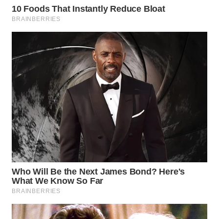
WN
MALUKU
WN
MALUT
WN
DAIRI
WN
DANAU
TOBA
WN
NIAS
WN
LANGKAT