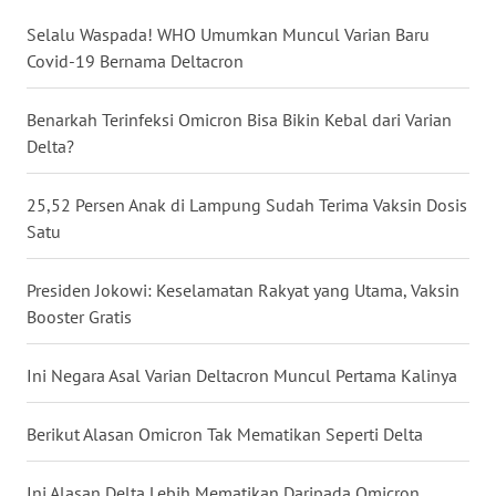
WN
Selalu Waspada! WHO Umumkan Muncul Varian Baru
BABEL
Covid-19 Bernama Deltacron
WN
Benarkah Terinfeksi Omicron Bisa Bikin Kebal dari Varian
SUMBAR
Delta?
WN
25,52 Persen Anak di Lampung Sudah Terima Vaksin Dosis
SUMSEL
Satu
WN
Presiden Jokowi: Keselamatan Rakyat yang Utama, Vaksin
BENGKULU
Booster Gratis
WN
Ini Negara Asal Varian Deltacron Muncul Pertama Kalinya
LAMPUNG
Berikut Alasan Omicron Tak Mematikan Seperti Delta
WN
JATENG
Ini Alasan Delta Lebih Mematikan Daripada Omicron