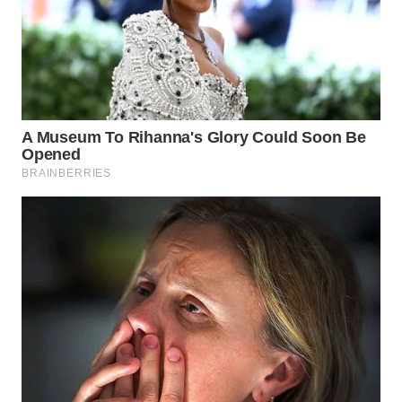
TAPANULI
TENGAH
WN DELI
SERDANG
WN
TEBING
TINGGI
WN
PAKPAK
WN
KARAWANG
WN
BEKASI