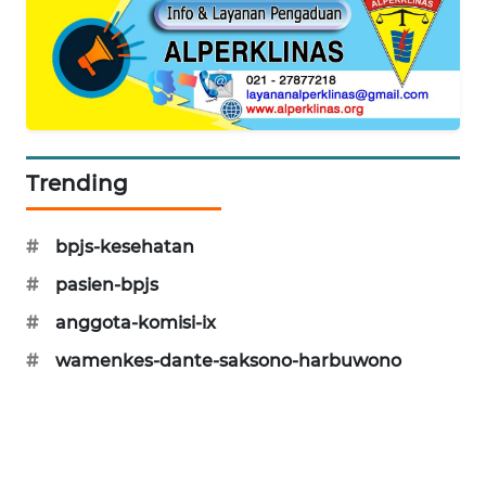
MAWAKA
ID
MARTABAT
NET
Trending
PLN
WATCH
#
bpjs-kesehatan
MKLI
#
pasien-bpjs
#
anggota-komisi-ix
LPKKI
#
wamenkes-dante-saksono-harbuwono
LKKI
KOPEKLIN