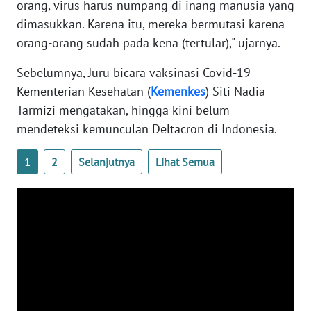
orang, virus harus numpang di inang manusia yang
WN
dimasukkan. Karena itu, mereka bermutasi karena
BANTEN
orang-orang sudah pada kena (tertular)," ujarnya.
WN
Sebelumnya, Juru bicara vaksinasi Covid-19
NTT
Kementerian Kesehatan (
Kemenkes
) Siti Nadia
Tarmizi mengatakan, hingga kini belum
WN
mendeteksi kemunculan Deltacron di Indonesia.
KEPRI
1
2
Selanjutnya
Lihat Semua
WN
PAPUA
WN
PAPUA
BARAT
WN
RIAU