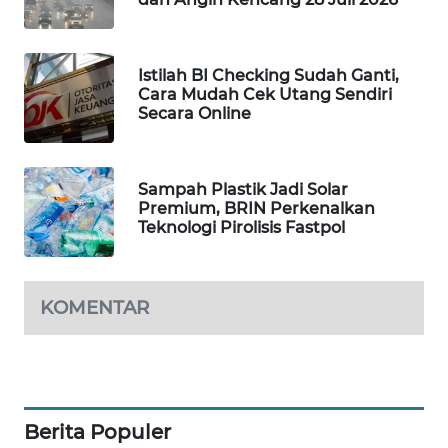
MAWAKA
ID
Istilah BI Checking Sudah Ganti,
Cara Mudah Cek Utang Sendiri
MARTABAT
Secara Online
NET
PLN
Sampah Plastik Jadi Solar
WATCH
Premium, BRIN Perkenalkan
Teknologi Pirolisis Fastpol
MKLI
KOMENTAR
LPKKI
LKKI
KOPEKLIN
Berita Populer