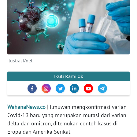
SAINS-TEKNO
KESEHATAN
INTERNASIONAL
SERBA-SERBI
ilustrasi/net
PENDIDIKAN
Ikuti Kami di:
OLAHRAGA
OPINI
WahanaNews.co
|
Ilmuwan mengkonfirmasi varian
Covid-19 baru yang merupakan mutasi dari varian
delta dan omicron, ditemukan contoh kasus di
EDITORIAL
Eropa dan Amerika Serikat.