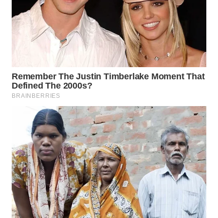
WN
BOGOR
WN
DEPOK
WN
TAPANULI
UTARA
WN
SAMOSIR
WN
PADANG
LAWAS