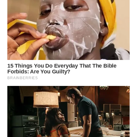
WN
KALTARA
WN
KALSEL
WN
KALTIM
WN
SULSEL
WN
GORONTALO
WN
SULUT