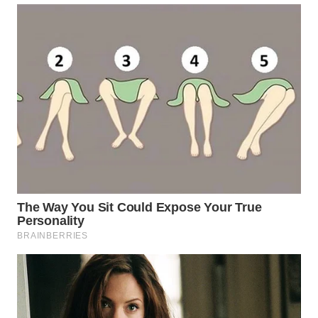
WN
INDRAMAYU
WN
KUNINGAN
WN
MAJALENGKA
WN
SUBANG
WN
SUKABUMI
WN
PURWAKARTA