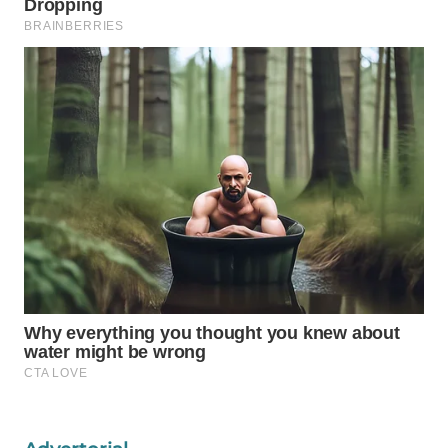
WAHANA
LISTRIK
WAHANA
TRAVEL
WAHANA
TV
WAHANANEWS
ID
WAHANANEWS
CO ID
WAHANANEWS
NET