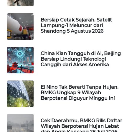
WAHANA
DESA
WISATA
Bersiap Cetak Sejarah, Satelit
Lampung-1 Meluncur dari
Shandong 5 Agustus 2026
LAPAK
WAHANA
China Kian Tangguh di AI, Beijing
Wahana
Bersiap Lindungi Teknologi
Network
Canggih dari Akses Amerika
KONSUMEN
LISTRIK
El Nino Tak Berarti Tanpa Hujan,
BMKG Ungkap 9 Wilayah
Berpotensi Diguyur Minggu Ini
MASYARAKAT
KELISTRIKAN
WALINKI
Cek Daerahmu, BMKG Rilis Daftar
Wilayah Berpotensi Hujan Lebat
ID
dan Angin Kencang 28 Juli 2026