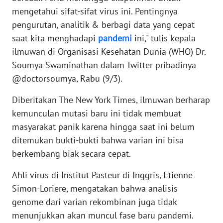
WN
mengetahui sifat-sifat virus ini. Pentingnya
BANTEN
pengurutan, analitik & berbagi data yang cepat
saat kita menghadapi
pandemi
ini," tulis kepala
WN
ilmuwan di Organisasi Kesehatan Dunia (WHO) Dr.
NTT
Soumya Swaminathan dalam Twitter pribadinya
@doctorsoumya, Rabu (9/3).
WN
KEPRI
Diberitakan The New York Times, ilmuwan berharap
kemunculan mutasi baru ini tidak membuat
WN
masyarakat panik karena hingga saat ini belum
PAPUA
ditemukan bukti-bukti bahwa varian ini bisa
berkembang biak secara cepat.
WN
PAPUA
Ahli virus di Institut Pasteur di Inggris, Etienne
BARAT
Simon-Loriere, mengatakan bahwa analisis
genome dari varian rekombinan juga tidak
WN
RIAU
menunjukkan akan muncul fase baru pandemi.