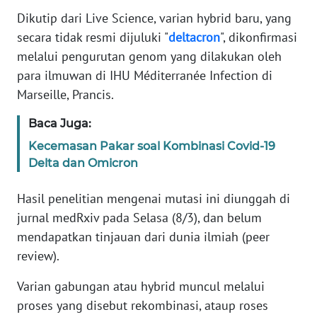
Informasi
Dikutip dari Live Science, varian hybrid baru, yang
secara tidak resmi dijuluki "
deltacron
", dikonfirmasi
INDEKS
BERITA
melalui pengurutan genom yang dilakukan oleh
para ilmuwan di IHU Méditerranée Infection di
KONTAK
Marseille, Prancis.
KAMI
Baca Juga:
INFO
Kecemasan Pakar soal Kombinasi Covid-19
IKLAN
Delta dan Omicron
TENTANG
Hasil penelitian mengenai mutasi ini diunggah di
KAMI
jurnal medRxiv pada Selasa (8/3), dan belum
mendapatkan tinjauan dari dunia ilmiah (peer
PEDOMAN
review).
MEDIA
SIBER
Varian gabungan atau hybrid muncul melalui
proses yang disebut rekombinasi, ataup roses
REDAKSI