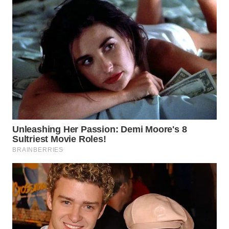
TAPANULI
TENGAH
WN DELI
SERDANG
WN
TEBING
TINGGI
WN
PAKPAK
WN
KARAWANG
WN
BEKASI