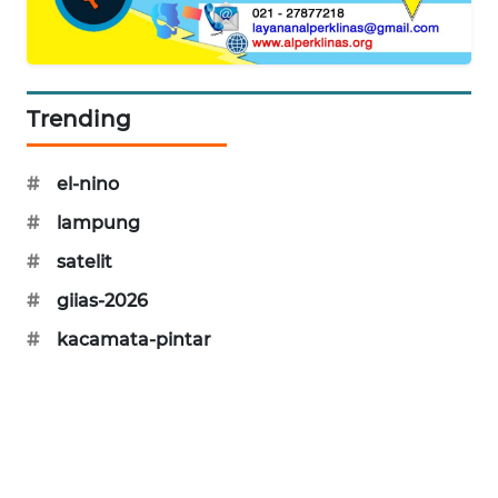
SIBARAGAS
NEWS
METRO
Trending
SIANTAR
NEWS
#
el-nino
METRO
#
lampung
MEDAN
#
satelit
NEWS
#
giias-2026
METRO
#
kacamata-pintar
JAKARTA
NEWS
KRT
NEWS