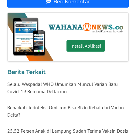
Beri Komentar
WN
BABEL
WN
SUMBAR
Install Aplikasi
WN
SUMSEL
Berita Terkait
WN
BENGKULU
Selalu Waspada! WHO Umumkan Muncul Varian Baru
Covid-19 Bernama Deltacron
WN
LAMPUNG
Benarkah Terinfeksi Omicron Bisa Bikin Kebal dari Varian
Delta?
WN
JATENG
25,52 Persen Anak di Lampung Sudah Terima Vaksin Dosis