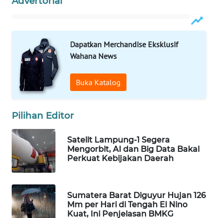
Advertorial
WAHANA
SPORT
Dapatkan Merchandise Eksklusif
WAHANA
Wahana News
UMKM
Buka Katalog
WAHANA
SELEB
Pilihan Editor
WAHANA
PERSONA
Satelit Lampung-1 Segera
Mengorbit, AI dan Big Data Bakal
WAHANA
Perkuat Kebijakan Daerah
OTOMOTIF
WAHANA
Sumatera Barat Diguyur Hujan 126
HEALTH
Mm per Hari di Tengah El Nino
Kuat, Ini Penjelasan BMKG