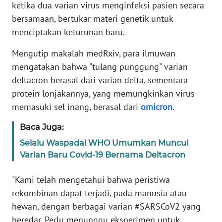
ketika dua varian virus menginfeksi pasien secara
bersamaan, bertukar materi genetik untuk
KARIR
menciptakan keturunan baru.
DISCLAIMER
Mengutip makalah medRxiv, para ilmuwan
mengatakan bahwa "tulang punggung" varian
Wahana
deltacron berasal dari varian delta, sementara
News
protein lonjakannya, yang memungkinkan virus
Regional
memasuki sel inang, berasal dari
omicron
.
WN
Baca Juga:
SUMUT
Selalu Waspada! WHO Umumkan Muncul
Varian Baru Covid-19 Bernama Deltacron
WN
JAKARTA
"Kami telah mengetahui bahwa peristiwa
rekombinan dapat terjadi, pada manusia atau
WN
JABAR
hewan, dengan berbagai varian #SARSCoV2 yang
beredar. Perlu menunggu eksperimen untuk