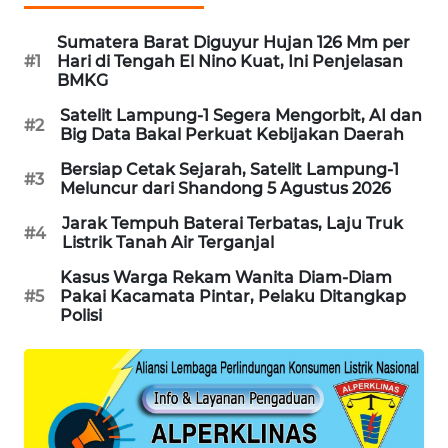
PORTAL
KONSUMEN
Sumatera Barat Diguyur Hujan 126 Mm per
#1
Hari di Tengah El Nino Kuat, Ini Penjelasan
BMKG
FORWAMKI
Satelit Lampung-1 Segera Mengorbit, AI dan
#2
Big Data Bakal Perkuat Kebijakan Daerah
ALPERKLINAS
Bersiap Cetak Sejarah, Satelit Lampung-1
#3
Meluncur dari Shandong 5 Agustus 2026
FORJASIDA
Jarak Tempuh Baterai Terbatas, Laju Truk
#4
Listrik Tanah Air Terganjal
TAMBANG
NEWS
Kasus Warga Rekam Wanita Diam-Diam
#5
Pakai Kacamata Pintar, Pelaku Ditangkap
Polisi
SITUNGIR
NEWS
SIDIKALANG
NEWS