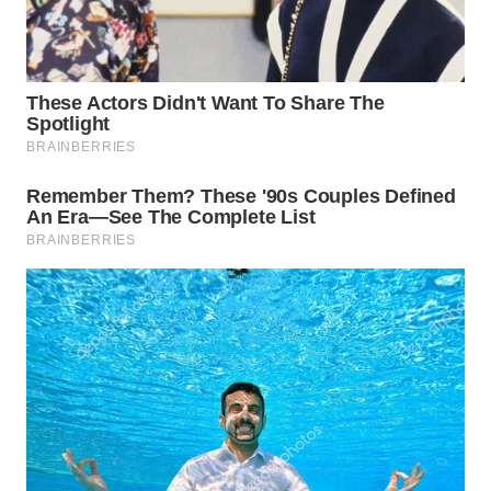
WN
NATUNA
WN
BINTAN
WN
MANDALIKA
WN
LIKUPANG
WN
LABUANBAJO
WN
BORNEO