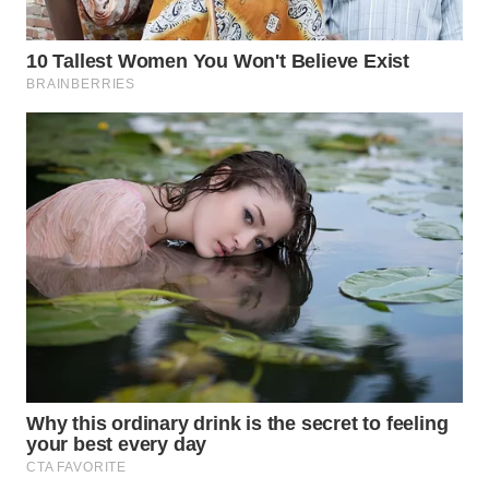
WN
SUMEDANG
WN
CIANJUR
WN
KEPULAUAN
SERIBU
WN
TANGERANG
WN
BINJAI
WN
CIREBON