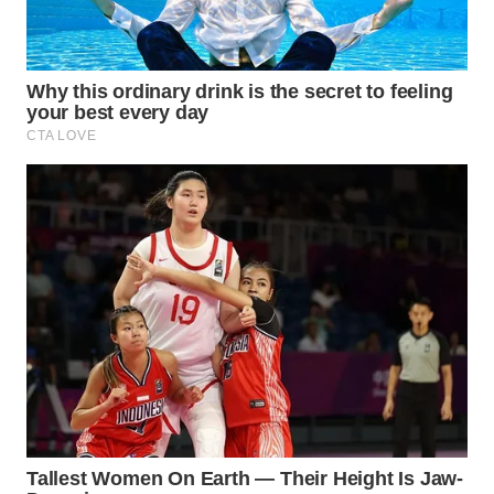
Wahana
Media
Group
WAHANA
NEWS
WAHANA
TANI
WAHANA
ADVOKAT
WAHANA
INFRASTRUKTUR
WAHANA
KONSUMEN