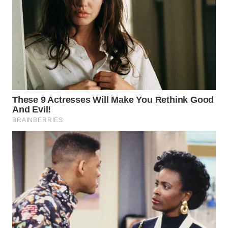
WN
PRIANGAN
TIMUR
WN
SEMARANG
WN
SOLO
WN
BOROBUDUR
WN
MADURA
WN
SURABAYA