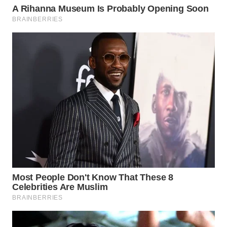
WN
TAPANULI
SELATAN
WN
TANJUNG
LESUNG
WN
KARO
WN
SIMALUNGUN
WN
LABUHANBATU
WN