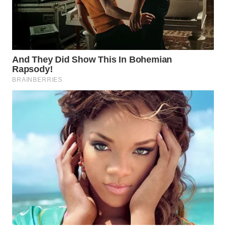
WN
MALUKU
WN
MALUT
WN
DAIRI
WN
DANAU
TOBA
WN
NIAS
WN
LANGKAT