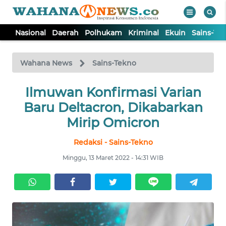
Nasional
Daerah
Polhukam
Kriminal
Ekuin
Sains-Te
WAHANA
Tutup
TV
Wahana News
Sains-Tekno
NASIONAL
Ilmuwan Konfirmasi Varian
Baru Deltacron, Dikabarkan
DAERAH
Mirip Omicron
Redaksi - Sains-Tekno
POLHUKAM
Minggu, 13 Maret 2022 - 14:31 WIB
KRIMINAL
EKUIN