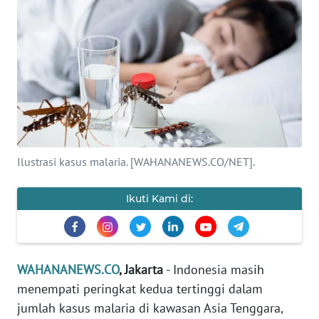
SAINS-TEKNO
KESEHATAN
INTERNASIONAL
SERBA-SERBI
Ilustrasi kasus malaria. [WAHANANEWS.CO/NET].
PENDIDIKAN
Ikuti Kami di:
OLAHRAGA
OPINI
WAHANANEWS.CO
, Jakarta
- Indonesia masih
EDITORIAL
menempati peringkat kedua tertinggi dalam
jumlah kasus malaria di kawasan Asia Tenggara,