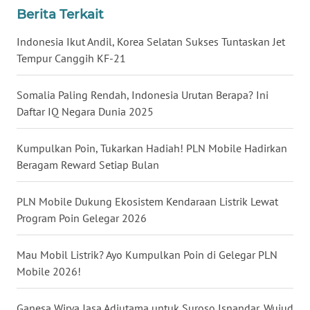
Berita Terkait
WN
BABEL
Indonesia Ikut Andil, Korea Selatan Sukses Tuntaskan Jet
Tempur Canggih KF-21
WN
SUMBAR
Somalia Paling Rendah, Indonesia Urutan Berapa? Ini
Daftar IQ Negara Dunia 2025
WN
SUMSEL
Kumpulkan Poin, Tukarkan Hadiah! PLN Mobile Hadirkan
Beragam Reward Setiap Bulan
WN
BENGKULU
PLN Mobile Dukung Ekosistem Kendaraan Listrik Lewat
Program Poin Gelegar 2026
WN
LAMPUNG
Mau Mobil Listrik? Ayo Kumpulkan Poin di Gelegar PLN
Mobile 2026!
WN
JATENG
Ganesa Wirya Jasa Adiutama untuk Suroso Isnandar, Wujud