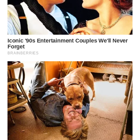
WN
PRIANGAN
TIMUR
WN
SEMARANG
WN
SOLO
WN
BOROBUDUR
WN
MADURA
WN
SURABAYA