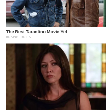
TAPANULI
TENGAH
WN DELI
SERDANG
WN
TEBING
TINGGI
WN
PAKPAK
WN
KARAWANG
WN
BEKASI