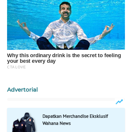
WAHANA
LISTRIK
WAHANA
TRAVEL
WAHANA
TV
WAHANANEWS
ID
Advertorial
WAHANANEWS
CO ID
Dapatkan Merchandise Eksklusif
WAHANANEWS
Wahana News
NET