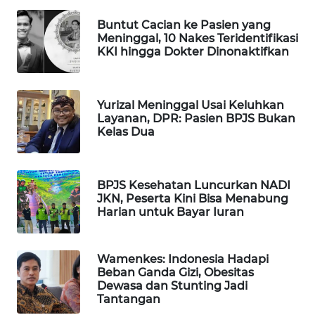
WAHANA
Buntut Cacian ke Pasien yang
DESA
Meninggal, 10 Nakes Teridentifikasi
WISATA
KKI hingga Dokter Dinonaktifkan
LAPAK
WAHANA
Yurizal Meninggal Usai Keluhkan
Layanan, DPR: Pasien BPJS Bukan
Kelas Dua
Wahana
Network
KONSUMEN
BPJS Kesehatan Luncurkan NADI
LISTRIK
JKN, Peserta Kini Bisa Menabung
Harian untuk Bayar Iuran
MASYARAKAT
KELISTRIKAN
Wamenkes: Indonesia Hadapi
Beban Ganda Gizi, Obesitas
Dewasa dan Stunting Jadi
WALINKI
Tantangan
ID