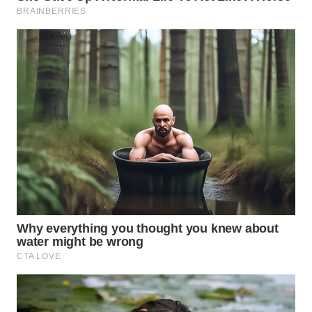
WN
SUMEDANG
WN
CIANJUR
WN
KEPULAUAN
SERIBU
WN
TANGERANG
WN
BINJAI
WN
CIREBON