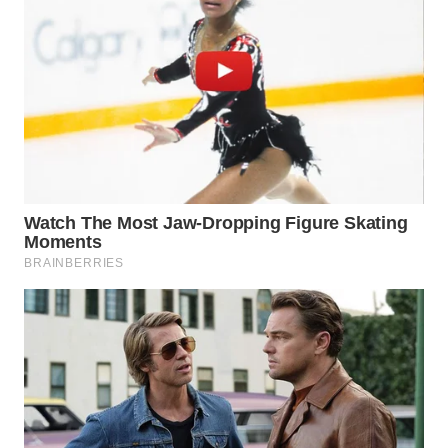
WN
TAPANULI
SELATAN
WN
TANJUNG
LESUNG
WN
KARO
WN
SIMALUNGUN
WN
LABUHANBATU
WN