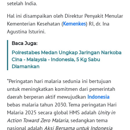
Informasi
setelah India.
INDEKS
Hal ini disampaikan oleh Direktur Penyakit Menular
BERITA
Kementerian Kesehatan (
Kemenkes
) RI, dr. Ina
Agustina Isturini.
KONTAK
KAMI
Baca Juga:
Polrestabes Medan Ungkap Jaringan Narkoba
INFO
Cina - Malaysia - Indonesia, 5 Kg Sabu
IKLAN
Diamankan
TENTANG
“Peringatan hari malaria sedunia ini bertujuan
KAMI
untuk meningkatkan komitmen dari pemerintah
daerah berperan aktif mewujudkan
Indonesia
PEDOMAN
bebas malaria tahun 2030. Tema peringatan Hari
MEDIA
Malaria 2025 secara global HMS adalah
Unity in
SIBER
Action Toward Zero Malaria
, sedangkan tema
nasional adalah
Aksi Bersama untuk Indonesia
REDAKSI