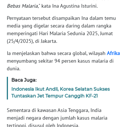
Bebas Malaria
," kata Ina Agustina Isturini.
KARIR
Pernyataan tersebut disampaikan Ina dalam temu
media yang digelar secara daring dalam rangka
DISCLAIMER
memperingati Hari Malaria Sedunia 2025, Jumat
(25/4/2025), di Jakarta.
Wahana
News
Ia menjelaskan bahwa secara global, wilayah
Afrika
Regional
menyumbang sekitar 94 persen kasus malaria di
dunia.
WN
SUMUT
Baca Juga:
Indonesia Ikut Andil, Korea Selatan Sukses
WN
JAKARTA
Tuntaskan Jet Tempur Canggih KF-21
Sementara di kawasan Asia Tenggara, India
WN
JABAR
menjadi negara dengan jumlah kasus malaria
tertinggi, disusul oleh Indonesia.