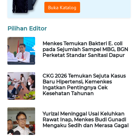
Buka Katalog
WAHANA
SPORT
Pilihan Editor
WAHANA
UMKM
Menkes Temukan Bakteri E. coli
pada Sejumlah Sampel MBG, BGN
WAHANA
Perketat Standar Sanitasi Dapur
SELEB
CKG 2026 Temukan Sejuta Kasus
WAHANA
Baru Hipertensi, Kemenkes
PERSONA
Ingatkan Pentingnya Cek
Kesehatan Tahunan
WAHANA
OTOMOTIF
Yurizal Meninggal Usai Keluhkan
Rawat Inap, Menkes Budi Gunadi
WAHANA
Mengaku Sedih dan Merasa Gagal
HEALTH