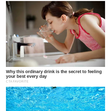
Wahana
Media
Group
WAHANA
NEWS
WAHANA
TANI
WAHANA
ADVOKAT
WAHANA
INFRASTRUKTUR
WAHANA
KONSUMEN