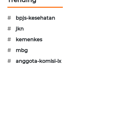
SIBARAGAS
NEWS
#
bpjs-kesehatan
#
jkn
METRO
SIANTAR
#
kemenkes
NEWS
#
mbg
METRO
#
anggota-komisi-ix
MEDAN
NEWS
METRO
JAKARTA
NEWS
KRT
NEWS