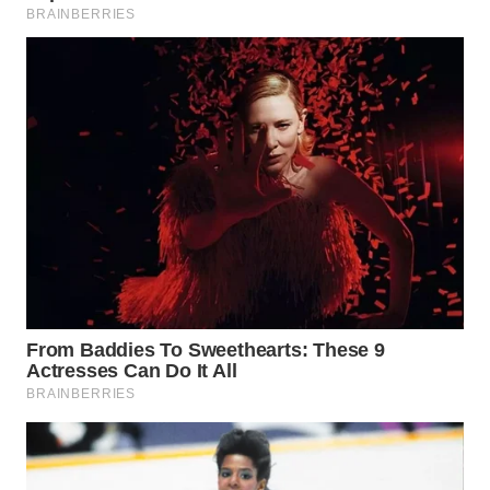
WN
MALUKU
WN
MALUT
WN
DAIRI
WN
DANAU
TOBA
WN
NIAS
WN
LANGKAT