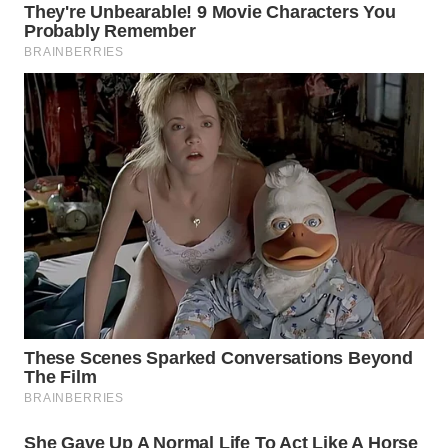
WN
BOGOR
WN
DEPOK
WN
TAPANULI
UTARA
WN
SAMOSIR
WN
PADANG
LAWAS