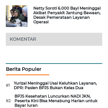
Netty Soroti 6.000 Bayi Meninggal
MAWAKA
Akibat Penyakit Jantung Bawaan,
ID
Desak Pemerataan Layanan
Operasi
MARTABAT
NET
KOMENTAR
PLN
WATCH
MKLI
Berita Populer
LPKKI
Yurizal Meninggal Usai Keluhkan Layanan,
#1
LKKI
DPR: Pasien BPJS Bukan Kelas Dua
BPJS Kesehatan Luncurkan NADI JKN,
KOPEKLIN
#2
Peserta Kini Bisa Menabung Harian untuk
Bayar Iuran