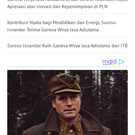
Apresiasi atas Inovasi dan Kepemimpinan di PLN
WN
NUSANTARA
Kontribusi Nyata bagi Pendidikan dan Energi, Suroso
Isnandar Terima Ganesa Wirya Jasa Adiutama
WN
JOGJA
Suroso Isnandar Raih Ganesa Wirya Jasa Adiutama dari ITB
WN
JATIM
WN
BALI
WN
KALBAR
WN
KALTENG