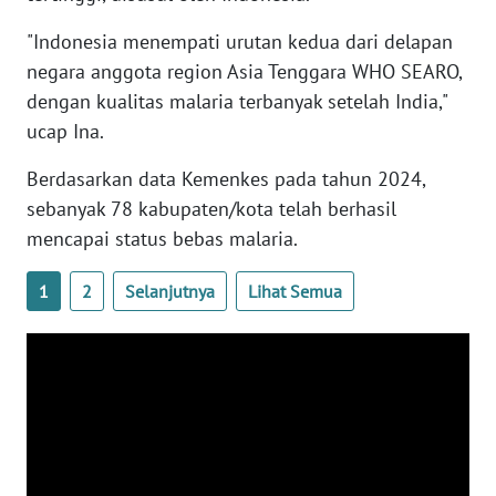
WN
"Indonesia menempati urutan kedua dari delapan
BANTEN
negara anggota region Asia Tenggara WHO SEARO,
dengan kualitas malaria terbanyak setelah India,"
WN
NTT
ucap Ina.
Berdasarkan data Kemenkes pada tahun 2024,
WN
KEPRI
sebanyak 78 kabupaten/kota telah berhasil
mencapai status bebas malaria.
WN
PAPUA
1
2
Selanjutnya
Lihat Semua
WN
PAPUA
BARAT
WN
RIAU