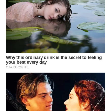
WN
INDRAMAYU
WN
KUNINGAN
WN
MAJALENGKA
WN
SUBANG
WN
SUKABUMI
WN
PURWAKARTA