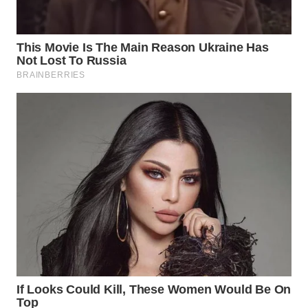
WN
KALTARA
WN
KALSEL
WN
KALTIM
WN
SULSEL
WN
GORONTALO
WN
SULUT