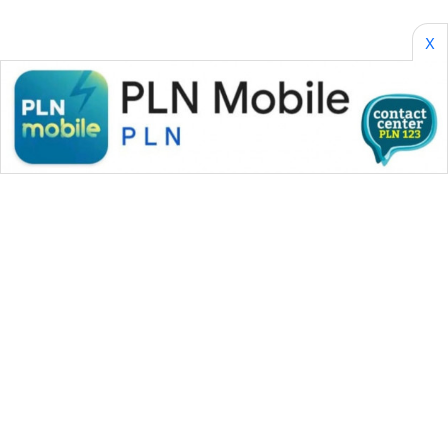
X
WAHANA MEDIA GROUP
|
|
|
WAHANA NEWS co
WAHANA TANI
WAHANA ADVOKAT