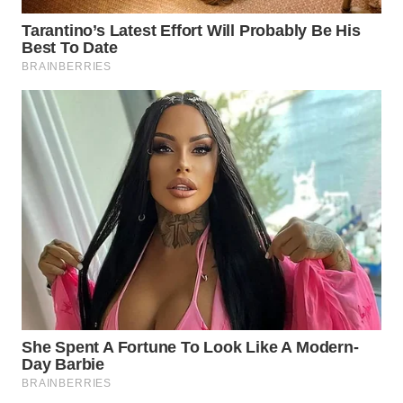
WN
NATUNA
WN
BINTAN
WN
MANDALIKA
WN
LIKUPANG
WN
LABUANBAJO
WN
BORNEO