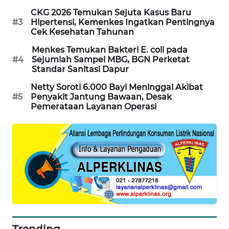
PORTAL
CKG 2026 Temukan Sejuta Kasus Baru
KONSUMEN
#3
Hipertensi, Kemenkes Ingatkan Pentingnya
Cek Kesehatan Tahunan
FORWAMKI
Menkes Temukan Bakteri E. coli pada
#4
Sejumlah Sampel MBG, BGN Perketat
Standar Sanitasi Dapur
ALPERKLINAS
Netty Soroti 6.000 Bayi Meninggal Akibat
#5
Penyakit Jantung Bawaan, Desak
FORJASIDA
Pemerataan Layanan Operasi
TAMBANG
NEWS
SITUNGIR
NEWS
SIDIKALANG
NEWS
Trending