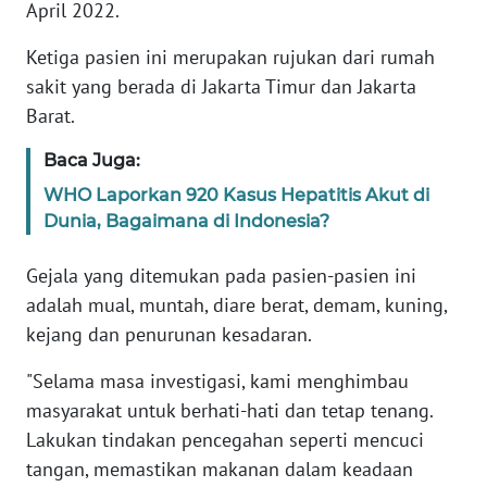
April 2022.
KARIR
Ketiga pasien ini merupakan rujukan dari rumah
sakit yang berada di Jakarta Timur dan Jakarta
DISCLAIMER
Barat.
Baca Juga:
Wahana
News
WHO Laporkan 920 Kasus Hepatitis Akut di
Regional
Dunia, Bagaimana di Indonesia?
WN
Gejala yang ditemukan pada pasien-pasien ini
SUMUT
adalah mual, muntah, diare berat, demam, kuning,
kejang dan penurunan kesadaran.
WN
JAKARTA
"Selama masa investigasi, kami menghimbau
masyarakat untuk berhati-hati dan tetap tenang.
WN
Lakukan tindakan pencegahan seperti mencuci
JABAR
tangan, memastikan makanan dalam keadaan