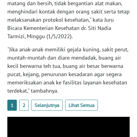
matang dan bersih, tidak bergantian alat makan,
WN
menghindari kontak dengan orang sakit serta tetap
BANTEN
melaksanakan protokol kesehatan," kata Juru
Bicara Kementerian Kesehatan dr. Siti Nadia
WN
NTT
Tarmizi, Minggu (1/5/2022).
"Jika anak-anak memiliki gejala kuning, sakit perut,
WN
KEPRI
muntah-muntah dan diare mendadak, buang air
kecil berwarna teh tua, buang air besar berwarna
WN
pucat, kejang, penurunan kesadaran agar segera
PAPUA
memeriksakan anak ke fasilitas layanan kesehatan
terdekat," tambahnya.
WN
PAPUA
1
2
Selanjutnya
Lihat Semua
BARAT
WN
RIAU