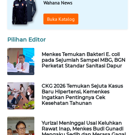
Wahana News
WAHANA
SPORT
Buka Katalog
WAHANA
UMKM
Pilihan Editor
WAHANA
Menkes Temukan Bakteri E. coli
SELEB
pada Sejumlah Sampel MBG, BGN
Perketat Standar Sanitasi Dapur
WAHANA
PERSONA
CKG 2026 Temukan Sejuta Kasus
Baru Hipertensi, Kemenkes
WAHANA
Ingatkan Pentingnya Cek
Kesehatan Tahunan
OTOMOTIF
WAHANA
Yurizal Meninggal Usai Keluhkan
HEALTH
Rawat Inap, Menkes Budi Gunadi
Mengaku Sedih dan Merasa Gagal