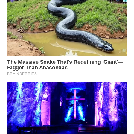
WN
PRIANGAN
TIMUR
WN
SEMARANG
WN
SOLO
WN
BOROBUDUR
WN
MADURA
WN
SURABAYA