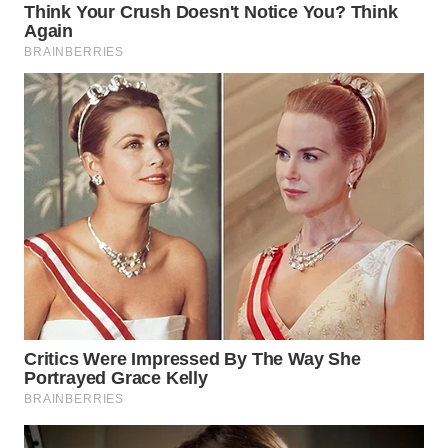
WN
MALUKU
WN
MALUT
WN
DAIRI
WN
DANAU
TOBA
WN
NIAS
WN
LANGKAT