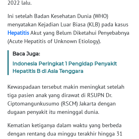
Informasi
2022 lalu.
Ini setelah Badan Kesehatan Dunia (WHO)
INDEKS
BERITA
menyatakan Kejadian Luar Biasa (KLB) pada kasus
Hepatitis
Akut yang Belum Diketahui Penyebabnya
KONTAK
(Acute Hepatitis of Unknown Etiology).
KAMI
Baca Juga:
INFO
Indonesia Peringkat 1 Pengidap Penyakit
IKLAN
Hepatitis B di Asia Tenggara
TENTANG
Kewaspadaan tersebut makin meningkat setelah
KAMI
tiga pasien anak yang dirawat di RSUPN Dr.
Ciptomangunkusumo (RSCM) Jakarta dengan
PEDOMAN
dugaan penyakit itu meninggal dunia.
MEDIA
SIBER
Kematian ketiganya dalam waktu yang berbeda
dengan rentang dua minggu terakhir hingga 31
REDAKSI