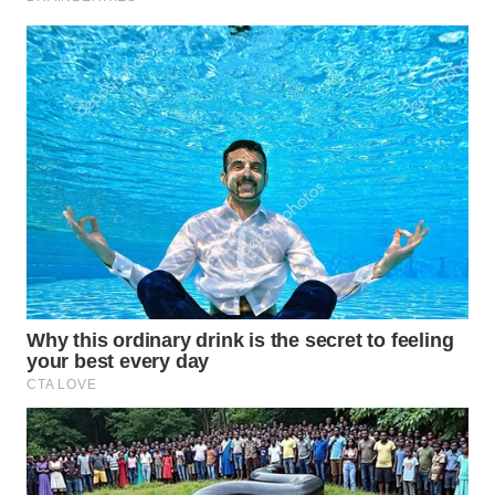
WN
INDRAMAYU
WN
KUNINGAN
WN
MAJALENGKA
WN
SUBANG
WN
SUKABUMI
WN
PURWAKARTA