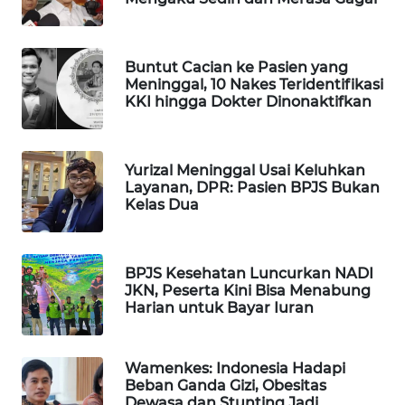
WAHANA
DESA
WISATA
Buntut Cacian ke Pasien yang
Meninggal, 10 Nakes Teridentifikasi
KKI hingga Dokter Dinonaktifkan
LAPAK
WAHANA
Wahana
Yurizal Meninggal Usai Keluhkan
Network
Layanan, DPR: Pasien BPJS Bukan
Kelas Dua
KONSUMEN
LISTRIK
BPJS Kesehatan Luncurkan NADI
JKN, Peserta Kini Bisa Menabung
MASYARAKAT
Harian untuk Bayar Iuran
KELISTRIKAN
Wamenkes: Indonesia Hadapi
WALINKI
Beban Ganda Gizi, Obesitas
ID
Dewasa dan Stunting Jadi