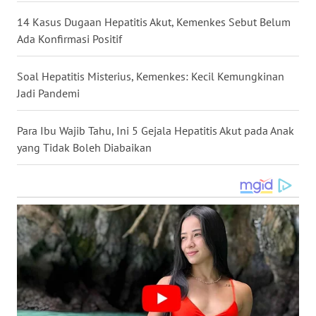
WN
14 Kasus Dugaan Hepatitis Akut, Kemenkes Sebut Belum
NUSANTARA
Ada Konfirmasi Positif
WN
Soal Hepatitis Misterius, Kemenkes: Kecil Kemungkinan
JOGJA
Jadi Pandemi
WN
Para Ibu Wajib Tahu, Ini 5 Gejala Hepatitis Akut pada Anak
JATIM
yang Tidak Boleh Diabaikan
WN
BALI
WN
KALBAR
WN
KALTENG