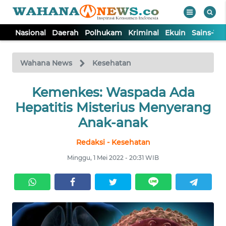
Nasional
Daerah
Polhukam
Kriminal
Ekuin
Sains-Te
WAHANA
Tutup
TV
Wahana News
Kesehatan
NASIONAL
Kemenkes: Waspada Ada
Hepatitis Misterius Menyerang
DAERAH
Anak-anak
Redaksi - Kesehatan
POLHUKAM
Minggu, 1 Mei 2022 - 20:31 WIB
KRIMINAL
EKUIN