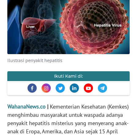
SAINS-TEKNO
KESEHATAN
INTERNASIONAL
SERBA-SERBI
Ilustrasi penyakit hepatitis
PENDIDIKAN
Ikuti Kami di:
OLAHRAGA
OPINI
WahanaNews.co
|
Kementerian Kesehatan (Kemkes)
menghimbau masyarakat untuk waspada adanya
penyakit hepatitis misterius yang menyerang anak-
EDITORIAL
anak di Eropa, Amerika, dan Asia sejak 15 April