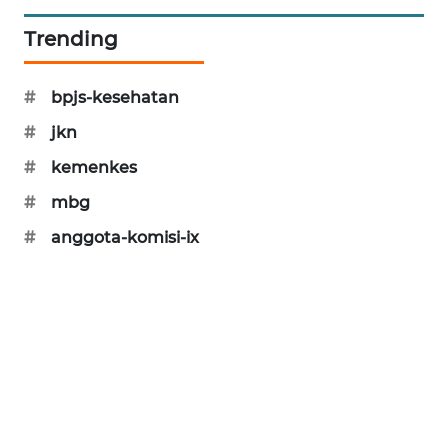
SIBARAGAS
Trending
NEWS
#
bpjs-kesehatan
METRO
SIANTAR
#
jkn
NEWS
#
kemenkes
METRO
#
mbg
MEDAN
#
anggota-komisi-ix
NEWS
METRO
JAKARTA
NEWS
KRT
NEWS