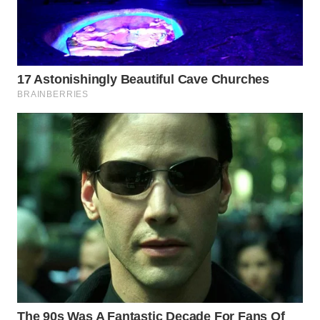
WN
NATUNA
WN
BINTAN
WN
MANDALIKA
WN
LIKUPANG
WN
LABUANBAJO
WN
BORNEO