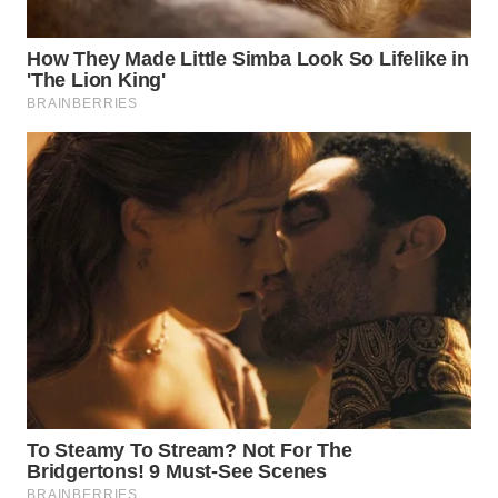
WN
SUMEDANG
WN
CIANJUR
WN
KEPULAUAN
SERIBU
WN
TANGERANG
WN
BINJAI
WN
CIREBON