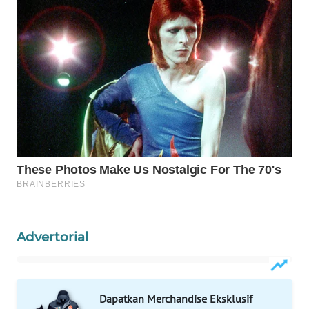
WAHANA
LISTRIK
WAHANA
TRAVEL
WAHANA
TV
WAHANANEWS
ID
WAHANANEWS
Advertorial
CO ID
WAHANANEWS
NET
Dapatkan Merchandise Eksklusif