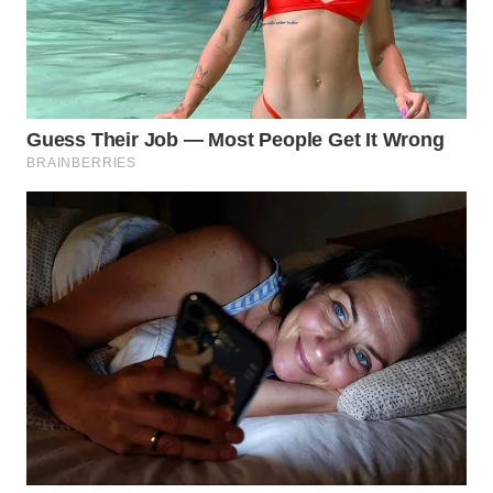
WN
KALTARA
WN
KALSEL
WN
KALTIM
WN
SULSEL
WN
GORONTALO
WN
SULUT