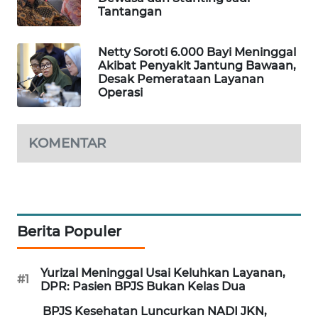
Tantangan
MAWAKA
ID
Netty Soroti 6.000 Bayi Meninggal
Akibat Penyakit Jantung Bawaan,
MARTABAT
Desak Pemerataan Layanan
NET
Operasi
PLN
KOMENTAR
WATCH
MKLI
LPKKI
Berita Populer
LKKI
Yurizal Meninggal Usai Keluhkan Layanan,
#1
DPR: Pasien BPJS Bukan Kelas Dua
KOPEKLIN
BPJS Kesehatan Luncurkan NADI JKN,