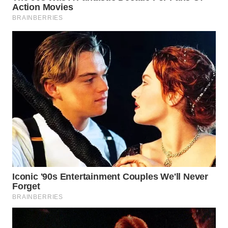
Wahana
Media
Group
WAHANA
NEWS
WAHANA
TANI
WAHANA
ADVOKAT
WAHANA
INFRASTRUKTUR
WAHANA
KONSUMEN