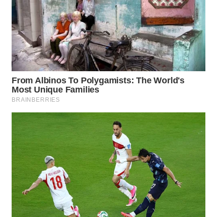
TAPANULI
TENGAH
WN DELI
SERDANG
WN
TEBING
TINGGI
WN
PAKPAK
WN
KARAWANG
WN
BEKASI