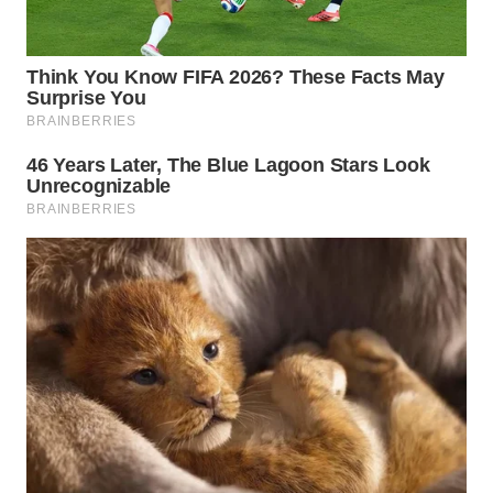
WN
BOGOR
WN
DEPOK
WN
TAPANULI
UTARA
WN
SAMOSIR
WN
PADANG
LAWAS