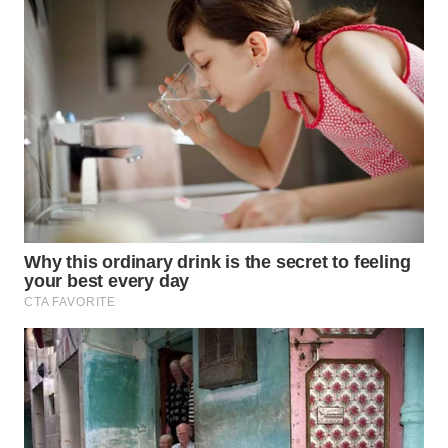
WN
TAPANULI
SELATAN
WN
TANJUNG
LESUNG
WN
KARO
WN
SIMALUNGUN
WN
LABUHANBATU
WN