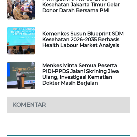
Kesehatan Jakarta Timur Gelar
WAHANA
Donor Darah Bersama PMI
DESA
WISATA
Kemenkes Susun Blueprint SDM
LAPAK
Kesehatan 2026–2035 Berbasis
WAHANA
Health Labour Market Analysis
Wahana
Network
Menkes Minta Semua Peserta
PIDI-PPDS Jalani Skrining Jiwa
Ulang, Investigasi Kematian
KONSUMEN
Dokter Masih Berjalan
LISTRIK
MASYARAKAT
KOMENTAR
KELISTRIKAN
WALINKI
ID