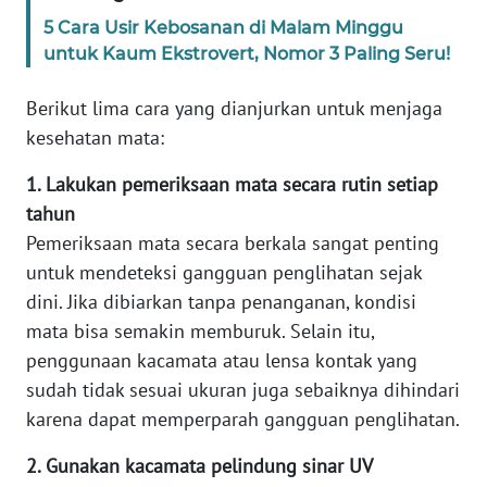
5 Cara Usir Kebosanan di Malam Minggu
KARIR
untuk Kaum Ekstrovert, Nomor 3 Paling Seru!
Berikut lima cara yang dianjurkan untuk menjaga
DISCLAIMER
kesehatan mata:
Wahana
1. Lakukan pemeriksaan mata secara rutin setiap
News
Regional
tahun
Pemeriksaan mata secara berkala sangat penting
WN
untuk mendeteksi gangguan penglihatan sejak
SUMUT
dini. Jika dibiarkan tanpa penanganan, kondisi
mata bisa semakin memburuk. Selain itu,
WN
penggunaan kacamata atau lensa kontak yang
JAKARTA
sudah tidak sesuai ukuran juga sebaiknya dihindari
karena dapat memperparah gangguan penglihatan.
WN
JABAR
2. Gunakan kacamata pelindung sinar UV