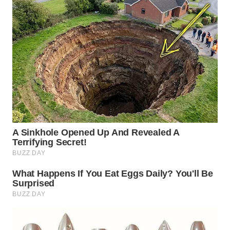
WN
BOGOR
WN
DEPOK
WN
TAPANULI
UTARA
WN
SAMOSIR
WN
PADANG
LAWAS