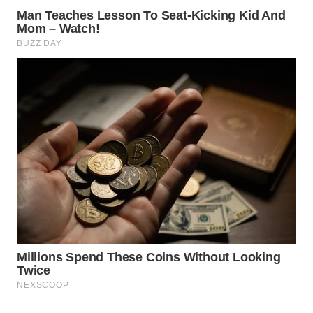
Wahana
Media
Group
WAHANA
NEWS
WAHANA
TANI
WAHANA
ADVOKAT
WAHANA
INFRASTRUKTUR
WAHANA
KONSUMEN