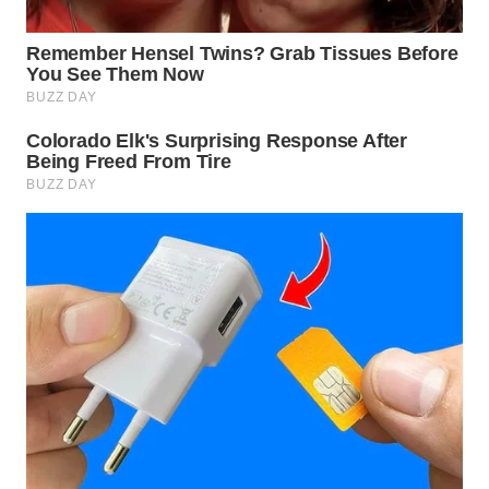
WN
PRIANGAN
TIMUR
WN
SEMARANG
WN
SOLO
WN
BOROBUDUR
WN
MADURA
WN
SURABAYA