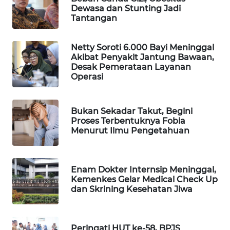
Dewasa dan Stunting Jadi
WAHANA
Tantangan
SPORT
Netty Soroti 6.000 Bayi Meninggal
WAHANA
Akibat Penyakit Jantung Bawaan,
UMKM
Desak Pemerataan Layanan
Operasi
WAHANA
SELEB
Bukan Sekadar Takut, Begini
Proses Terbentuknya Fobia
WAHANA
Menurut Ilmu Pengetahuan
PERSONA
WAHANA
Enam Dokter Internsip Meninggal,
OTOMOTIF
Kemenkes Gelar Medical Check Up
dan Skrining Kesehatan Jiwa
WAHANA
HEALTH
Peringati HUT ke-58, BPJS