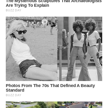
TAPANULI
TENGAH
WN DELI
SERDANG
WN
TEBING
TINGGI
WN
PAKPAK
WN
KARAWANG
WN
BEKASI