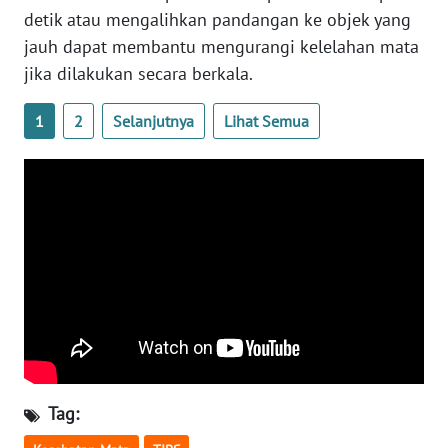
detik atau mengalihkan pandangan ke objek yang
WN
jauh dapat membantu mengurangi kelelahan mata
BABEL
jika dilakukan secara berkala.
WN
1
2
Selanjutnya
Lihat Semua
SUMBAR
WN
SUMSEL
WN
BENGKULU
WN
LAMPUNG
WN
Tag:
JATENG