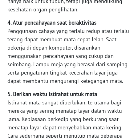
hanya baik untuk tubuh, tetapi juga mendukung
kesehatan organ penglihatan.
WN
SERAMBI
4. Atur pencahayaan saat beraktivitas
Penggunaan cahaya yang terlalu redup atau terlalu
WN
terang dapat membuat mata cepat lelah. Saat
JAMBI
bekerja di depan komputer, disarankan
menggunakan pencahayaan yang cukup dan
WN
SULTRA
seimbang. Lampu meja yang berasal dari samping
serta pengaturan tingkat kecerahan layar juga
WN
dapat membantu mengurangi ketegangan mata.
NTB
5. Berikan waktu istirahat untuk mata
WN
Istirahat mata sangat diperlukan, terutama bagi
SULTENG
mereka yang sering menatap layar dalam waktu
lama. Kebiasaan berkedip yang berkurang saat
WN
menatap layar dapat menyebabkan mata kering.
SULBAR
Cara sederhana seperti menutup mata beberapa