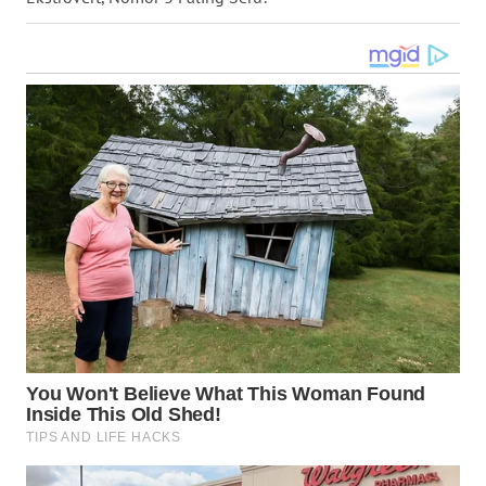
WN
MALUKU
WN
MALUT
WN
DAIRI
WN
DANAU
TOBA
WN
NIAS
WN
LANGKAT