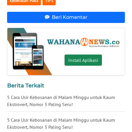
Kesehatan Mata
TIPS
WN
NUSANTARA
Beri Komentar
WN
JOGJA
WN
JATIM
Install Aplikasi
WN
BALI
Berita Terkait
WN
5 Cara Usir Kebosanan di Malam Minggu untuk Kaum
KALBAR
Ekstrovert, Nomor 3 Paling Seru!
WN
5 Cara Usir Kebosanan di Malam Minggu untuk Kaum
KALTENG
Ekstrovert, Nomor 3 Paling Seru!