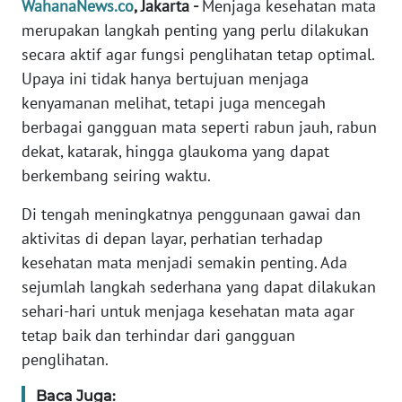
WahanaNews.co
, Jakarta -
Menjaga kesehatan mata
Informasi
merupakan langkah penting yang perlu dilakukan
INDEKS
secara aktif agar fungsi penglihatan tetap optimal.
BERITA
Upaya ini tidak hanya bertujuan menjaga
kenyamanan melihat, tetapi juga mencegah
KONTAK
berbagai gangguan mata seperti rabun jauh, rabun
KAMI
dekat, katarak, hingga glaukoma yang dapat
berkembang seiring waktu.
INFO
IKLAN
Di tengah meningkatnya penggunaan gawai dan
aktivitas di depan layar, perhatian terhadap
TENTANG
kesehatan mata menjadi semakin penting. Ada
KAMI
sejumlah langkah sederhana yang dapat dilakukan
sehari-hari untuk menjaga kesehatan mata agar
PEDOMAN
MEDIA
tetap baik dan terhindar dari gangguan
SIBER
penglihatan.
Baca Juga:
REDAKSI