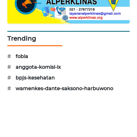
PORTAL
KONSUMEN
FORWAMKI
Trending
ALPERKLINAS
#
fobia
FORJASIDA
#
anggota-komisi-ix
TAMBANG
#
bpjs-kesehatan
NEWS
#
wamenkes-dante-saksono-harbuwono
SITUNGIR
NEWS
SIDIKALANG
NEWS