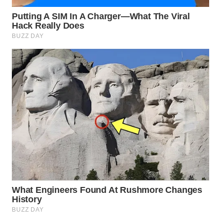
WN
NATUNA
WN
BINTAN
WN
MANDALIKA
WN
LIKUPANG
WN
LABUANBAJO
WN
BORNEO