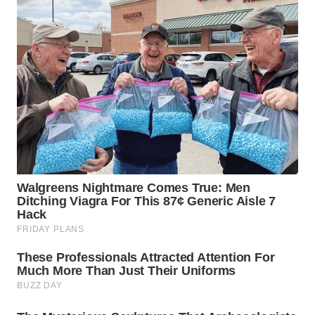
WN
TAPANULI
SELATAN
WN
TANJUNG
LESUNG
WN
KARO
WN
SIMALUNGUN
WN
LABUHANBATU
WN