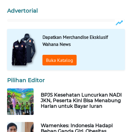
WAHANA
Advertorial
LISTRIK
WAHANA
TRAVEL
Dapatkan Merchandise Eksklusif
Wahana News
WAHANA
TV
Buka Katalog
WAHANANEWS
Pilihan Editor
ID
BPJS Kesehatan Luncurkan NADI
WAHANANEWS
JKN, Peserta Kini Bisa Menabung
CO ID
Harian untuk Bayar Iuran
WAHANANEWS
NET
Wamenkes: Indonesia Hadapi
Beban Ganda Gizi, Obesitas