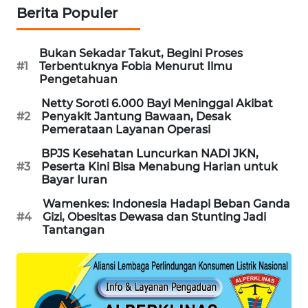
Berita Populer
MAWAKA
ID
Bukan Sekadar Takut, Begini Proses
#1
Terbentuknya Fobia Menurut Ilmu
MARTABAT
Pengetahuan
NET
Netty Soroti 6.000 Bayi Meninggal Akibat
#2
Penyakit Jantung Bawaan, Desak
PLN
Pemerataan Layanan Operasi
WATCH
BPJS Kesehatan Luncurkan NADI JKN,
#3
Peserta Kini Bisa Menabung Harian untuk
MKLI
Bayar Iuran
Wamenkes: Indonesia Hadapi Beban Ganda
LPKKI
#4
Gizi, Obesitas Dewasa dan Stunting Jadi
Tantangan
LKKI
KOPEKLIN