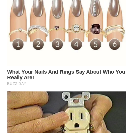
WN
SUMEDANG
WN
CIANJUR
WN
KEPULAUAN
SERIBU
WN
TANGERANG
WN
BINJAI
WN
CIREBON