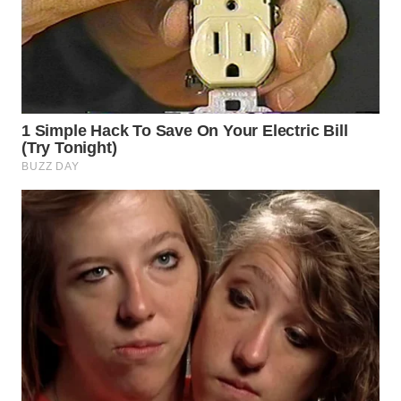
WN
INDRAMAYU
WN
KUNINGAN
WN
MAJALENGKA
WN
SUBANG
WN
SUKABUMI
WN
PURWAKARTA