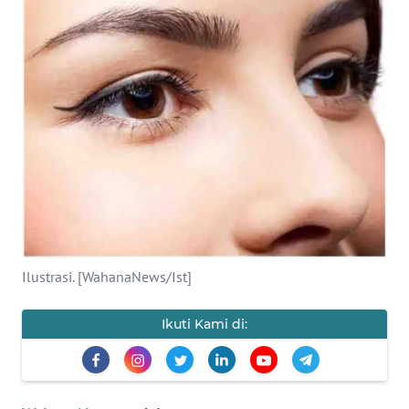
SAINS-TEKNO
KESEHATAN
INTERNASIONAL
SERBA-SERBI
PENDIDIKAN
OLAHRAGA
Ilustrasi. [WahanaNews/Ist]
OPINI
Ikuti Kami di:
EDITORIAL