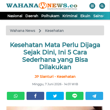
Nasional
Daerah
Polhukam
Kriminal
Ekuin
Sains-Te
WAHANA
Tutup
TV
Wahana News
Kesehatan
NASIONAL
Kesehatan Mata Perlu Dijaga
Sejak Dini, Ini 5 Cara
DAERAH
Sederhana yang Bisa
Dilakukan
POLHUKAM
JP Sianturi - Kesehatan
Minggu, 7 Juni 2026 - 14:01 WIB
KRIMINAL
EKUIN