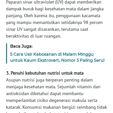
Paparan sinar ultraviolet (UV) dapat memberikan
WN
dampak buruk bagi kesehatan mata dalam jangka
BANTEN
panjang. Oleh karena itu, penggunaan kacamata
yang mampu memantulkan setidaknya 98 persen
WN
NTT
sinar UV sangat disarankan, terutama saat
beraktivitas di luar ruangan.
WN
Baca Juga:
KEPRI
5 Cara Usir Kebosanan di Malam Minggu
WN
untuk Kaum Ekstrovert, Nomor 3 Paling Seru!
PAPUA
3. Penuhi kebutuhan nutrisi untuk mata
WN
Asupan nutrisi juga berperan penting dalam
PAPUA
menjaga kesehatan mata. Sejumlah vitamin dan
BARAT
antioksidan diketahui dapat membantu
memperlambat risiko degenerasi makula serta
WN
katarak. Konsumsi makanan bergizi seimbang tidak
RIAU