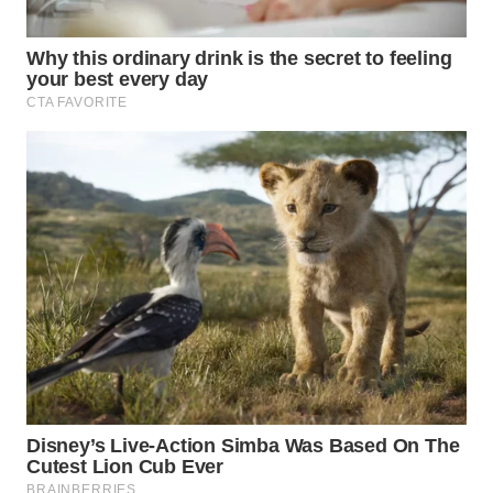
WN
PRIANGAN
TIMUR
WN
SEMARANG
WN
SOLO
WN
BOROBUDUR
WN
MADURA
WN
SURABAYA