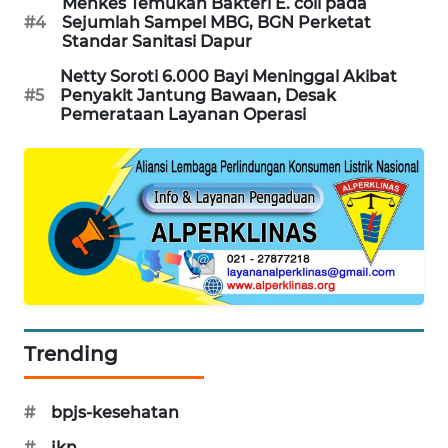
Menkes Temukan Bakteri E. coli pada
#4
Sejumlah Sampel MBG, BGN Perketat
SIBARAGAS
Standar Sanitasi Dapur
NEWS
Netty Soroti 6.000 Bayi Meninggal Akibat
#5
Penyakit Jantung Bawaan, Desak
METRO
Pemerataan Layanan Operasi
SIANTAR
NEWS
METRO
MEDAN
NEWS
METRO
JAKARTA
NEWS
Trending
KRT
NEWS
#
bpjs-kesehatan
#
jkn