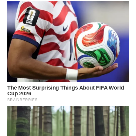
WN
MALUKU
WN
MALUT
WN
DAIRI
WN
DANAU
TOBA
WN
NIAS
WN
LANGKAT