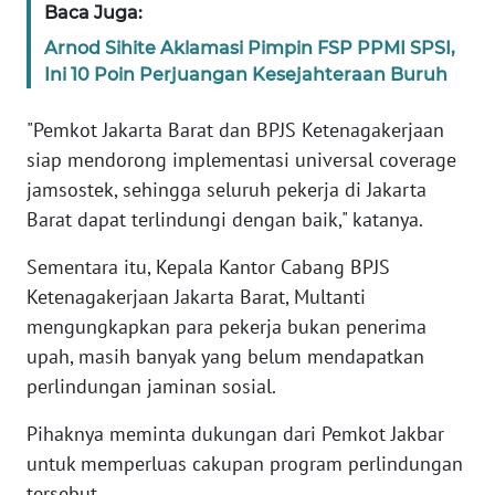
Baca Juga:
WN
BANTEN
Arnod Sihite Aklamasi Pimpin FSP PPMI SPSI,
Ini 10 Poin Perjuangan Kesejahteraan Buruh
WN
NTT
"Pemkot Jakarta Barat dan BPJS Ketenagakerjaan
siap mendorong implementasi universal coverage
WN
jamsostek, sehingga seluruh pekerja di Jakarta
KEPRI
Barat dapat terlindungi dengan baik," katanya.
WN
Sementara itu, Kepala Kantor Cabang BPJS
PAPUA
Ketenagakerjaan Jakarta Barat, Multanti
mengungkapkan para pekerja bukan penerima
WN
upah, masih banyak yang belum mendapatkan
PAPUA
perlindungan jaminan sosial.
BARAT
Pihaknya meminta dukungan dari Pemkot Jakbar
WN
untuk memperluas cakupan program perlindungan
RIAU
tersebut.