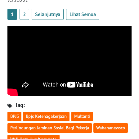
WN
1
2
Selanjutnya
Lihat Semua
SERAMBI
WN
JAMBI
WN
SULTRA
WN
NTB
WN
Tag:
SULTENG
BPJS
Bpjs Ketenagakerjaan
Multanti
WN
Perlindungan Jaminan Sosial Bagi Pekerja
Wahananewsco
SULBAR