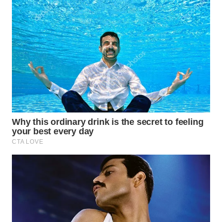
WN
SUMEDANG
WN
CIANJUR
WN
KEPULAUAN
SERIBU
WN
TANGERANG
WN
BINJAI
WN
CIREBON