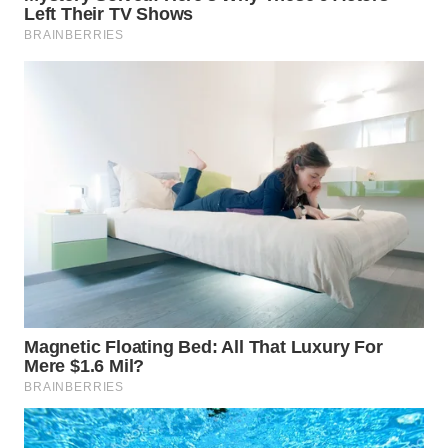
WN
BOGOR
WN
DEPOK
WN
TAPANULI
UTARA
WN
SAMOSIR
WN
PADANG
LAWAS