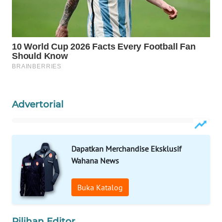
WAHANA
SPORT
WAHANA
UMKM
WAHANA
SELEB
Advertorial
WAHANA
PERSONA
Dapatkan Merchandise Eksklusif
WAHANA
Wahana News
OTOMOTIF
Buka Katalog
WAHANA
HEALTH
Pilihan Editor