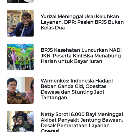
MAWAKA
ID
Yurizal Meninggal Usai Keluhkan
Layanan, DPR: Pasien BPJS Bukan
Kelas Dua
MARTABAT
NET
BPJS Kesehatan Luncurkan NADI
PLN
JKN, Peserta Kini Bisa Menabung
WATCH
Harian untuk Bayar Iuran
MKLI
Wamenkes: Indonesia Hadapi
Beban Ganda Gizi, Obesitas
LPKKI
Dewasa dan Stunting Jadi
Tantangan
LKKI
Netty Soroti 6.000 Bayi Meninggal
Akibat Penyakit Jantung Bawaan,
KOPEKLIN
Desak Pemerataan Layanan
Operasi