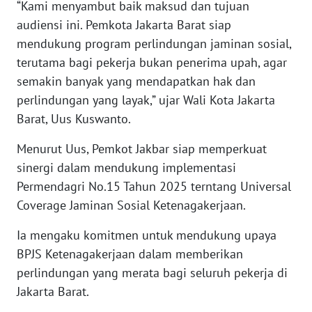
“Kami menyambut baik maksud dan tujuan
audiensi ini. Pemkota Jakarta Barat siap
KARIR
mendukung program perlindungan jaminan sosial,
terutama bagi pekerja bukan penerima upah, agar
DISCLAIMER
semakin banyak yang mendapatkan hak dan
perlindungan yang layak,” ujar Wali Kota Jakarta
Wahana
Barat, Uus Kuswanto.
News
Regional
Menurut Uus, Pemkot Jakbar siap memperkuat
sinergi dalam mendukung implementasi
WN
SUMUT
Permendagri No.15 Tahun 2025 terntang Universal
Coverage Jaminan Sosial Ketenagakerjaan.
WN
Ia mengaku komitmen untuk mendukung upaya
JAKARTA
BPJS Ketenagakerjaan dalam memberikan
perlindungan yang merata bagi seluruh pekerja di
WN
JABAR
Jakarta Barat.