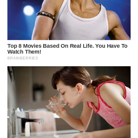
WN
INDRAMAYU
WN
KUNINGAN
WN
MAJALENGKA
WN
SUBANG
WN
SUKABUMI
WN
PURWAKARTA