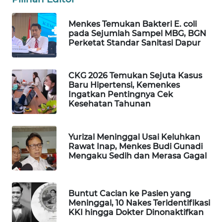
WAHANA
DESA
Menkes Temukan Bakteri E. coli
WISATA
pada Sejumlah Sampel MBG, BGN
Perketat Standar Sanitasi Dapur
LAPAK
WAHANA
CKG 2026 Temukan Sejuta Kasus
Baru Hipertensi, Kemenkes
Wahana
Ingatkan Pentingnya Cek
Network
Kesehatan Tahunan
KONSUMEN
Yurizal Meninggal Usai Keluhkan
LISTRIK
Rawat Inap, Menkes Budi Gunadi
Mengaku Sedih dan Merasa Gagal
MASYARAKAT
KELISTRIKAN
Buntut Cacian ke Pasien yang
WALINKI
Meninggal, 10 Nakes Teridentifikasi
KKI hingga Dokter Dinonaktifkan
ID