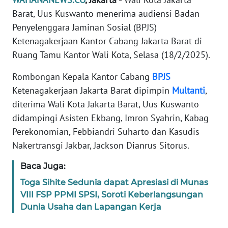
Informasi
Barat, Uus Kuswanto menerima audiensi Badan
INDEKS
Penyelenggara Jaminan Sosial (BPJS)
BERITA
Ketenagakerjaan Kantor Cabang Jakarta Barat di
Ruang Tamu Kantor Wali Kota, Selasa (18/2/2025).
KONTAK
KAMI
Rombongan Kepala Kantor Cabang
BPJS
Ketenagakerjaan Jakarta Barat dipimpin
Multanti
,
INFO
diterima Wali Kota Jakarta Barat, Uus Kuswanto
IKLAN
didampingi Asisten Ekbang, Imron Syahrin, Kabag
Perekonomian, Febbiandri Suharto dan Kasudis
TENTANG
Nakertransgi Jakbar, Jackson Dianrus Sitorus.
KAMI
Baca Juga:
PEDOMAN
Toga Sihite Sedunia dapat Apresiasi di Munas
MEDIA
VIII FSP PPMI SPSI, Soroti Keberlangsungan
SIBER
Dunia Usaha dan Lapangan Kerja
REDAKSI