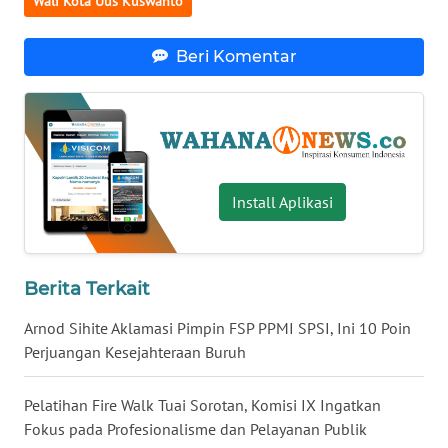
Wali Kota Uus Kuswanto
WN
BABEL
Beri Komentar
WN
SUMBAR
WN
SUMSEL
Install Aplikasi
WN
BENGKULU
Berita Terkait
WN
Arnod Sihite Aklamasi Pimpin FSP PPMI SPSI, Ini 10 Poin
LAMPUNG
Perjuangan Kesejahteraan Buruh
WN
Pelatihan Fire Walk Tuai Sorotan, Komisi IX Ingatkan
JATENG
Fokus pada Profesionalisme dan Pelayanan Publik