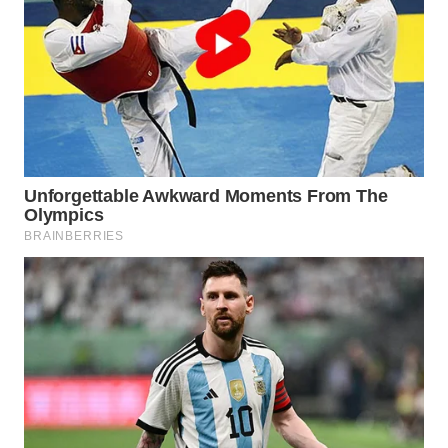
WAHANA
LISTRIK
WAHANA
TRAVEL
WAHANA
TV
WAHANANEWS
ID
WAHANANEWS
CO ID
WAHANANEWS
NET