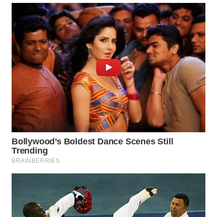
Wahana
Media
Group
WAHANA
NEWS
WAHANA
TANI
WAHANA
ADVOKAT
WAHANA
INFRASTRUKTUR
WAHANA
KONSUMEN