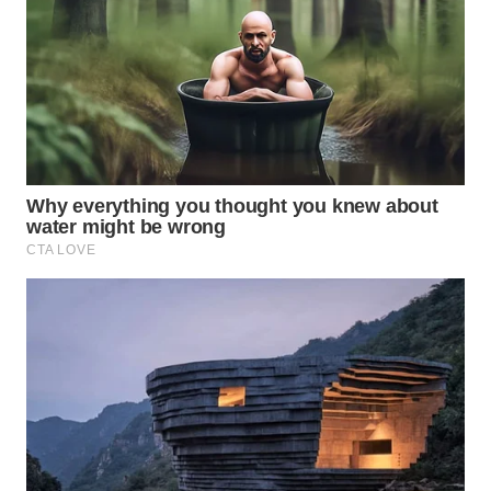
WN
TAPANULI
SELATAN
WN
TANJUNG
LESUNG
WN
KARO
WN
SIMALUNGUN
WN
LABUHANBATU
WN