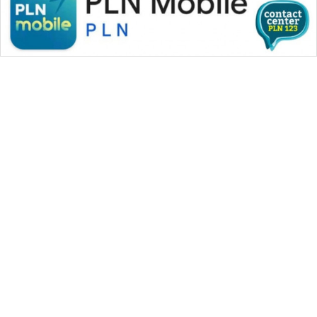
WAHANA MEDIA GROUP
|
|
|
WAHANA NEWS co
WAHANA TANI
WAHANA ADVOKAT
|
|
WAHANA INFRASTRUKTUR
WAHANA KONSUMEN
|
|
|
WAHANA LISTRIK
WAHANA TRAVEL
WAHANA TV
|
|
|
WAHANANEWS id
WAHANANEWS CO ID
WAHANANEWS NET
|
|
|
WAHANA SPORT ID
Wahana UMKM
Wahana Seleb