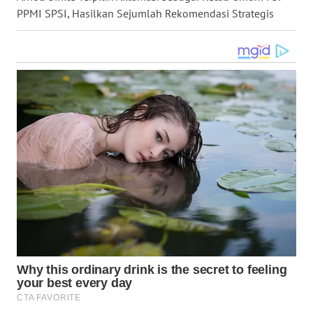
PPMI SPSI, Hasilkan Sejumlah Rekomendasi Strategis
WN
KALTARA
WN
KALSEL
WN
KALTIM
WN
SULSEL
WN
GORONTALO
WN
SULUT