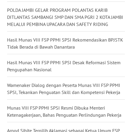
WN
POLDA JAMBI GELAR PROGRAM POLANTAS KARIB
NUSANTARA
DITLANTAS SAMBANGI SMP DAN SMA PGRI 2 KOTA JAMBI
MELALUI PEMBINA UPACARA DAN SAFETY RIDING
WN
JOGJA
Hasil Munas VIII FSP PPMI SPSI Rekomendasikan BPJSTK
Tidak Berada di Bawah Danantara
WN
JATIM
Hasil Munas VIII FSP PPMI SPSI Desak Reformasi Sistem
Pengupahan Nasional
WN
BALI
Wamenaker Dialog dengan Peserta Munas VIII FSP PPMI
SPSI, Tekankan Penguatan Skill dan Kompetensi Pekerja
WN
KALBAR
Munas VIII FSP PPMI SPSI Resmi Dibuka Menteri
Ketenagakerjaan, Bahas Penguatan Perlindungan Pekerja
WN
KALTENG
Arnod Sihite Terpilih Aklamasi sebagai Ketua Umum FSP