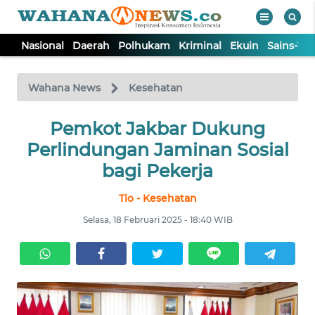
Nasional
Daerah
Polhukam
Kriminal
Ekuin
Sains-Te
WAHANA
Tutup
TV
Wahana News
Kesehatan
NASIONAL
Pemkot Jakbar Dukung
Perlindungan Jaminan Sosial
DAERAH
bagi Pekerja
Tio - Kesehatan
POLHUKAM
Selasa, 18 Februari 2025 - 18:40 WIB
KRIMINAL
EKUIN