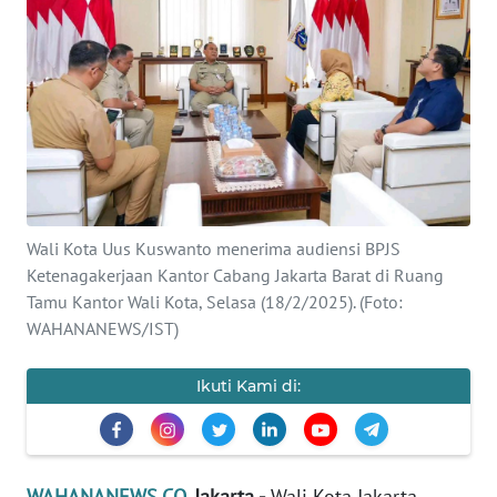
SAINS-TEKNO
KESEHATAN
INTERNASIONAL
SERBA-SERBI
Wali Kota Uus Kuswanto menerima audiensi BPJS
PENDIDIKAN
Ketenagakerjaan Kantor Cabang Jakarta Barat di Ruang
Tamu Kantor Wali Kota, Selasa (18/2/2025). (Foto:
OLAHRAGA
WAHANANEWS/IST)
OPINI
Ikuti Kami di:
EDITORIAL
WAHANANEWS.CO
, Jakarta -
Wali Kota Jakarta