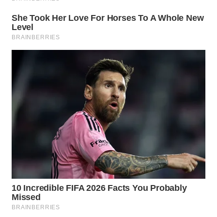
WN
NATUNA
WN
BINTAN
WN
MANDALIKA
WN
LIKUPANG
WN
LABUANBAJO
WN
BORNEO