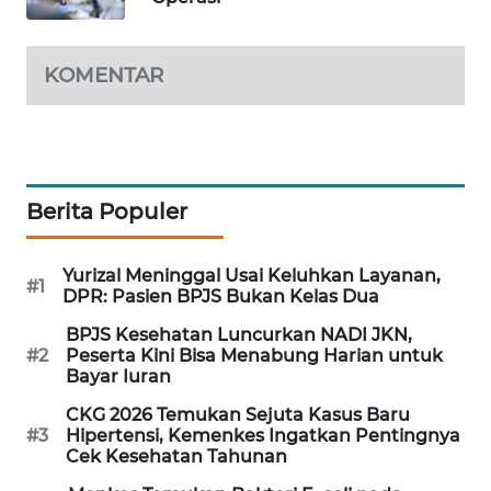
PORTAL
KONSUMEN
KOMENTAR
FORWAMKI
ALPERKLINAS
Berita Populer
FORJASIDA
Yurizal Meninggal Usai Keluhkan Layanan,
TAMBANG
#1
DPR: Pasien BPJS Bukan Kelas Dua
NEWS
BPJS Kesehatan Luncurkan NADI JKN,
#2
Peserta Kini Bisa Menabung Harian untuk
SITUNGIR
Bayar Iuran
NEWS
CKG 2026 Temukan Sejuta Kasus Baru
#3
Hipertensi, Kemenkes Ingatkan Pentingnya
SIDIKALANG
Cek Kesehatan Tahunan
NEWS