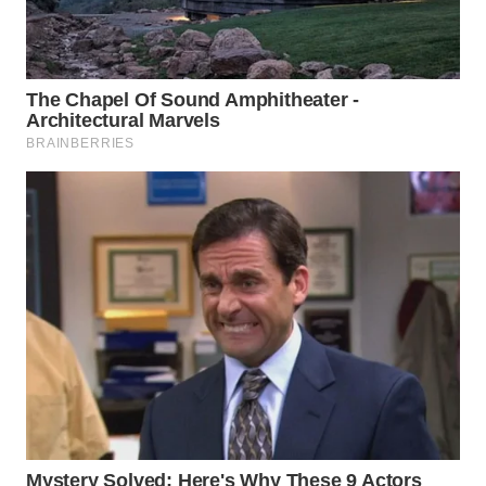
TAPANULI
TENGAH
WN DELI
SERDANG
WN
TEBING
TINGGI
WN
PAKPAK
WN
KARAWANG
WN
BEKASI