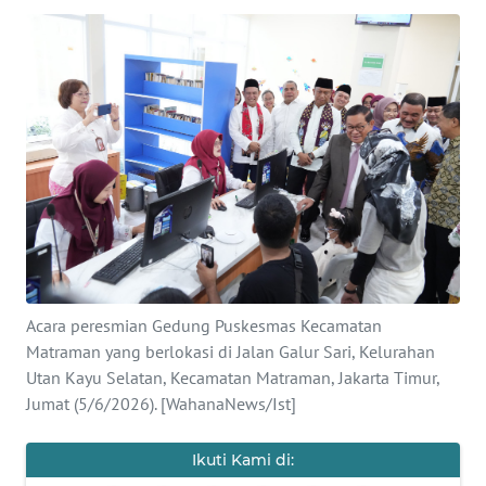
SAINS-TEKNO
KESEHATAN
INTERNASIONAL
SERBA-SERBI
PENDIDIKAN
OLAHRAGA
Acara peresmian Gedung Puskesmas Kecamatan
Matraman yang berlokasi di Jalan Galur Sari, Kelurahan
OPINI
Utan Kayu Selatan, Kecamatan Matraman, Jakarta Timur,
Jumat (5/6/2026). [WahanaNews/Ist]
EDITORIAL
Ikuti Kami di: