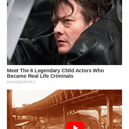
WN
PRIANGAN
TIMUR
WN
SEMARANG
WN
SOLO
WN
BOROBUDUR
WN
MADURA
WN
SURABAYA