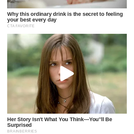
Wahana
Media
Group
WAHANA
NEWS
WAHANA
TANI
WAHANA
ADVOKAT
WAHANA
INFRASTRUKTUR
WAHANA
KONSUMEN