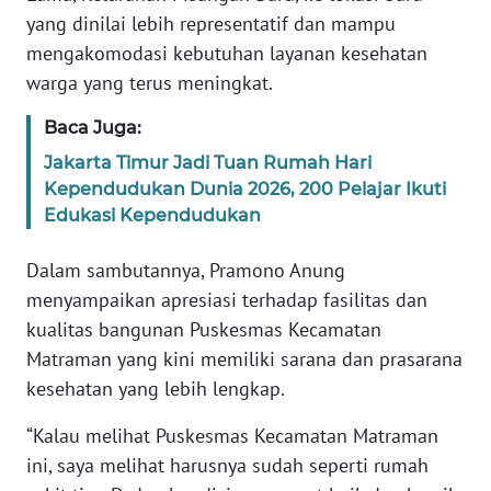
yang dinilai lebih representatif dan mampu
mengakomodasi kebutuhan layanan kesehatan
KARIR
warga yang terus meningkat.
DISCLAIMER
Baca Juga:
Jakarta Timur Jadi Tuan Rumah Hari
Wahana
News
Kependudukan Dunia 2026, 200 Pelajar Ikuti
Regional
Edukasi Kependudukan
WN
Dalam sambutannya, Pramono Anung
SUMUT
menyampaikan apresiasi terhadap fasilitas dan
kualitas bangunan Puskesmas Kecamatan
WN
Matraman yang kini memiliki sarana dan prasarana
JAKARTA
kesehatan yang lebih lengkap.
WN
“Kalau melihat Puskesmas Kecamatan Matraman
JABAR
ini, saya melihat harusnya sudah seperti rumah