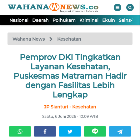
Nasional
Daerah
Polhukam
Kriminal
Ekuin
Sains-Te
WAHANA
Tutup
TV
Wahana News
Kesehatan
NASIONAL
Pemprov DKI Tingkatkan
Layanan Kesehatan,
DAERAH
Puskesmas Matraman Hadir
dengan Fasilitas Lebih
POLHUKAM
Lengkap
JP Sianturi - Kesehatan
KRIMINAL
Sabtu, 6 Juni 2026 - 10:09 WIB
EKUIN