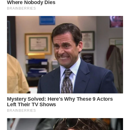
WN
INDRAMAYU
WN
KUNINGAN
WN
MAJALENGKA
WN
SUBANG
WN
SUKABUMI
WN
PURWAKARTA