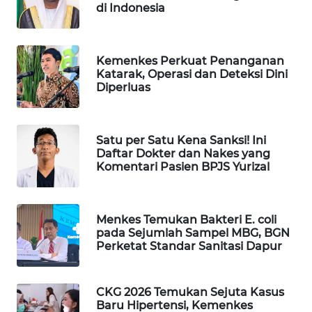
di Indonesia
WAHANA
DESA
WISATA
Kemenkes Perkuat Penanganan
Katarak, Operasi dan Deteksi Dini
LAPAK
Diperluas
WAHANA
Wahana
Satu per Satu Kena Sanksi! Ini
Network
Daftar Dokter dan Nakes yang
Komentari Pasien BPJS Yurizal
KONSUMEN
LISTRIK
Menkes Temukan Bakteri E. coli
pada Sejumlah Sampel MBG, BGN
MASYARAKAT
Perketat Standar Sanitasi Dapur
KELISTRIKAN
WALINKI
CKG 2026 Temukan Sejuta Kasus
ID
Baru Hipertensi, Kemenkes