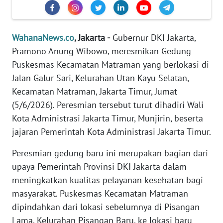
Informasi
INDEKS
BERITA
WahanaNews.co
, Jakarta -
Gubernur DKI Jakarta,
Pramono Anung Wibowo, meresmikan Gedung
KONTAK
Puskesmas Kecamatan Matraman yang berlokasi di
KAMI
Jalan Galur Sari, Kelurahan Utan Kayu Selatan,
Kecamatan Matraman, Jakarta Timur, Jumat
INFO
(5/6/2026). Peresmian tersebut turut dihadiri Wali
IKLAN
Kota Administrasi Jakarta Timur, Munjirin, beserta
jajaran Pemerintah Kota Administrasi Jakarta Timur.
TENTANG
KAMI
Peresmian gedung baru ini merupakan bagian dari
upaya Pemerintah Provinsi DKI Jakarta dalam
PEDOMAN
meningkatkan kualitas pelayanan kesehatan bagi
MEDIA
masyarakat. Puskesmas Kecamatan Matraman
SIBER
dipindahkan dari lokasi sebelumnya di Pisangan
Lama, Kelurahan Pisangan Baru, ke lokasi baru
REDAKSI