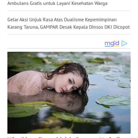
Ambulans Gratis untuk Layani Kesehatan Warga
WN
MALUKU
Gelar Aksi Unjuk Rasa Atas Dualisme Kepemimpinan
Karang Taruna, GAMPAR Desak Kepala Dinsos DKI Dicopot
WN
MALUT
WN
DAIRI
WN
DANAU
TOBA
WN
NIAS
WN
LANGKAT