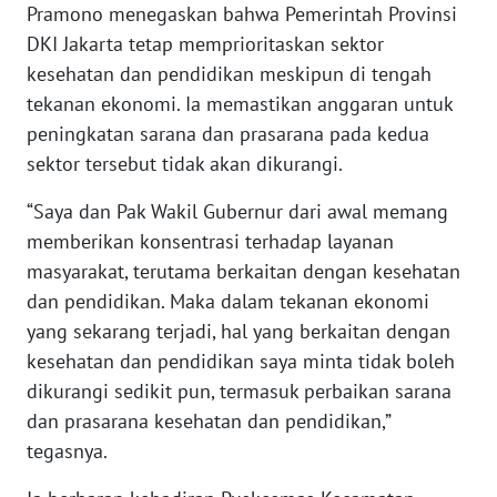
Pramono menegaskan bahwa Pemerintah Provinsi
WN
DKI Jakarta tetap memprioritaskan sektor
SERAMBI
kesehatan dan pendidikan meskipun di tengah
tekanan ekonomi. Ia memastikan anggaran untuk
WN
peningkatan sarana dan prasarana pada kedua
JAMBI
sektor tersebut tidak akan dikurangi.
WN
“Saya dan Pak Wakil Gubernur dari awal memang
SULTRA
memberikan konsentrasi terhadap layanan
masyarakat, terutama berkaitan dengan kesehatan
WN
dan pendidikan. Maka dalam tekanan ekonomi
NTB
yang sekarang terjadi, hal yang berkaitan dengan
kesehatan dan pendidikan saya minta tidak boleh
WN
SULTENG
dikurangi sedikit pun, termasuk perbaikan sarana
dan prasarana kesehatan dan pendidikan,”
WN
tegasnya.
SULBAR