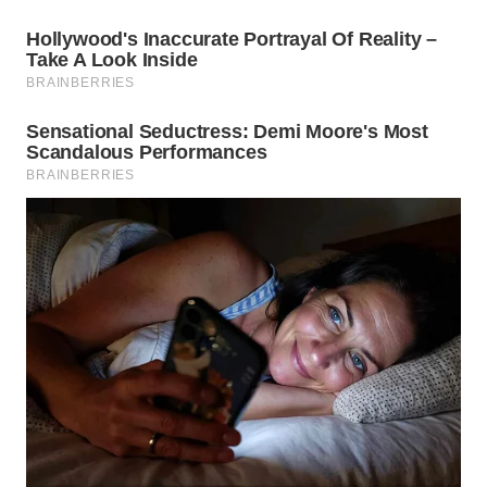
WAHANA
LISTRIK
WAHANA
TRAVEL
WAHANA
TV
WAHANANEWS
ID
WAHANANEWS
CO ID
WAHANANEWS
NET