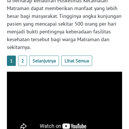
Ia berharap kehadiran Puskesmas Kecamatan
Matraman dapat memberikan manfaat yang lebih
WN
BABEL
besar bagi masyarakat. Tingginya angka kunjungan
pasien yang mencapai sekitar 500 orang per hari
WN
menjadi bukti pentingnya keberadaan fasilitas
SUMBAR
kesehatan tersebut bagi warga Matraman dan
sekitarnya.
WN
SUMSEL
1
2
Selanjutnya
Lihat Semua
WN
BENGKULU
WN
LAMPUNG
WN
JATENG