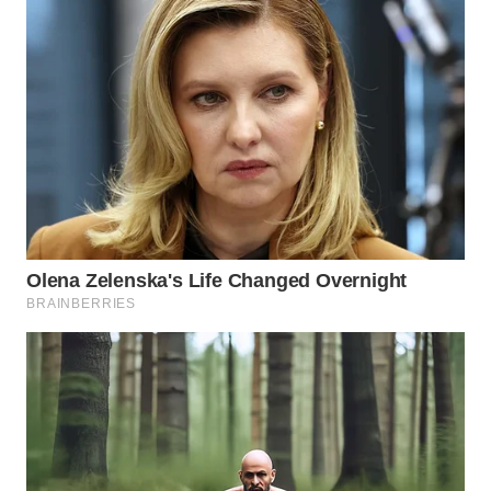
TAPANULI
TENGAH
WN DELI
SERDANG
WN
TEBING
TINGGI
WN
PAKPAK
WN
KARAWANG
WN
BEKASI