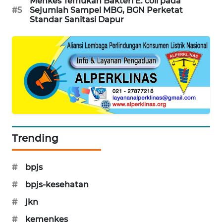
Menkes Temukan Bakteri E. coli pada
#5
Sejumlah Sampel MBG, BGN Perketat
SIBARAGAS
Standar Sanitasi Dapur
NEWS
METRO
SIANTAR
NEWS
METRO
MEDAN
NEWS
Trending
METRO
JAKARTA
NEWS
#
bpjs
#
bpjs-kesehatan
KRT
NEWS
#
jkn
#
kemenkes