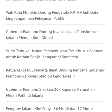
WN
KALTARA
Wali Kota Munjirin Dorong Pengelola RPTRA Jadi Duta
Lingkungan dan Pelayanan Publik
WN
KALSEL
Gubernur Pramono Dorong Investasi dan Transformasi
Jakarta Menuju Kota Global
WN
KALTIM
Surat Terbuka Usulan Pembentukan Tim Khusus Bantuan
untuk Korban Banjir–Longsor di Sumatera
WN
SULSEL
Ketua Askot PSSI Jakarta Barat Dukung Rencana Gubernur
Pramono Renovasi Stadion Cendrawasih
WN
GORONTALO
Gubernur Pramono Siapkan 267 Koperasi Kelurahan
Merah Putih di Jakarta
WN
SULUT
Pemprov Jakarta Kini Punya 86 Mobil dan 17 Motor