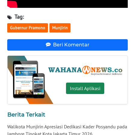
WN
NUSANTARA
Tag:
Gubernur Pramono
Munjirin
WN
JOGJA
Beri Komentar
WN
JATIM
WN
BALI
Install Aplikasi
WN
KALBAR
Berita Terkait
WN
KALTENG
Walikota Munjirin Apresiasi Dedikasi Kader Posyandu pada
Jambore Tingkat Kota Jakarta Timur 2026