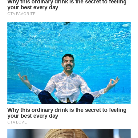
WN
TAPANULI
SELATAN
WN
TANJUNG
LESUNG
WN
KARO
WN
SIMALUNGUN
WN
LABUHANBATU
WN