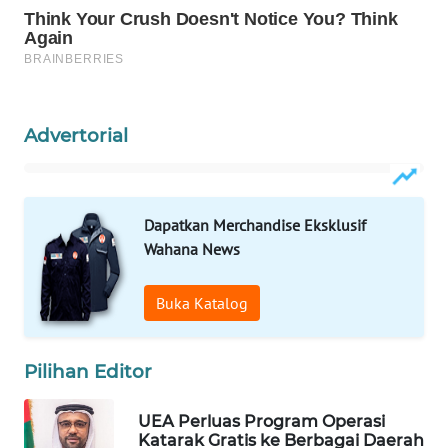
WAHANA
SPORT
WAHANA
UMKM
Advertorial
WAHANA
SELEB
Dapatkan Merchandise Eksklusif
WAHANA
Wahana News
PERSONA
Buka Katalog
WAHANA
OTOMOTIF
Pilihan Editor
WAHANA
HEALTH
UEA Perluas Program Operasi
Katarak Gratis ke Berbagai Daerah