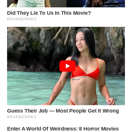
WN
SUMEDANG
WN
CIANJUR
WN
KEPULAUAN
SERIBU
WN
TANGERANG
WN
BINJAI
WN
CIREBON