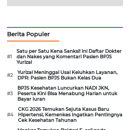
PORTAL
KONSUMEN
FORWAMKI
Berita Populer
ALPERKLINAS
Satu per Satu Kena Sanksi! Ini Daftar Dokter
#1
dan Nakes yang Komentari Pasien BPJS
FORJASIDA
Yurizal
Yurizal Meninggal Usai Keluhkan Layanan,
TAMBANG
#2
DPR: Pasien BPJS Bukan Kelas Dua
NEWS
BPJS Kesehatan Luncurkan NADI JKN,
#3
Peserta Kini Bisa Menabung Harian untuk
SITUNGIR
Bayar Iuran
NEWS
CKG 2026 Temukan Sejuta Kasus Baru
#4
Hipertensi, Kemenkes Ingatkan Pentingnya
SIDIKALANG
Cek Kesehatan Tahunan
NEWS