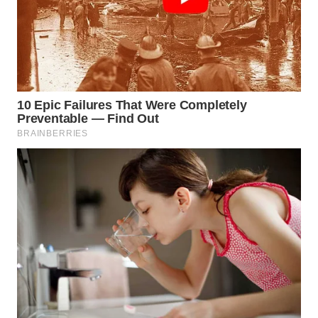
WN
NATUNA
WN
BINTAN
WN
MANDALIKA
WN
LIKUPANG
WN
LABUANBAJO
WN
BORNEO