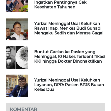
Ingatkan Pentingnya Cek
Kesehatan Tahunan
MAWAKA
ID
Yurizal Meninggal Usai Keluhkan
MARTABAT
Rawat Inap, Menkes Budi Gunadi
NET
Mengaku Sedih dan Merasa Gagal
PLN
WATCH
Buntut Cacian ke Pasien yang
Meninggal, 10 Nakes Teridentifikasi
KKI hingga Dokter Dinonaktifkan
MKLI
LPKKI
Yurizal Meninggal Usai Keluhkan
Layanan, DPR: Pasien BPJS Bukan
Kelas Dua
LKKI
KOPEKLIN
KOMENTAR