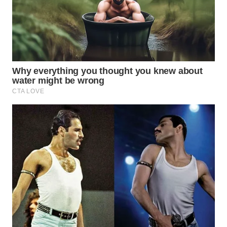
WN
BOGOR
WN
DEPOK
WN
TAPANULI
UTARA
WN
SAMOSIR
WN
PADANG
LAWAS