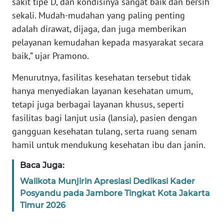
sakit tipe D, dan kondisinya sangat baik dan bersih
WN
sekali. Mudah-mudahan yang paling penting
BANTEN
adalah dirawat, dijaga, dan juga memberikan
pelayanan kemudahan kepada masyarakat secara
WN
baik,” ujar Pramono.
NTT
Menurutnya, fasilitas kesehatan tersebut tidak
WN
hanya menyediakan layanan kesehatan umum,
KEPRI
tetapi juga berbagai layanan khusus, seperti
fasilitas bagi lanjut usia (lansia), pasien dengan
WN
PAPUA
gangguan kesehatan tulang, serta ruang senam
hamil untuk mendukung kesehatan ibu dan janin.
WN
Baca Juga:
PAPUA
BARAT
Walikota Munjirin Apresiasi Dedikasi Kader
Posyandu pada Jambore Tingkat Kota Jakarta
WN
Timur 2026
RIAU