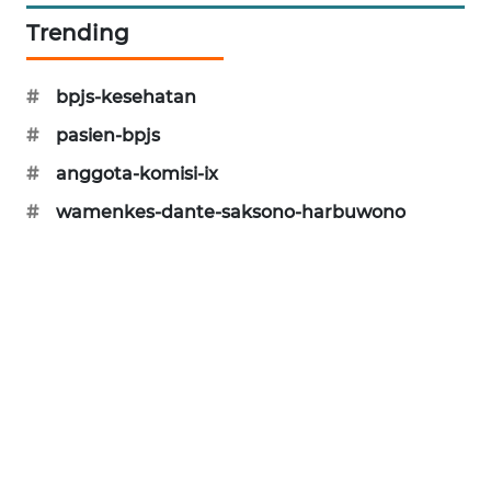
KARING
Trending
NEWS
JURNAL
#
bpjs-kesehatan
MARITIM
#
pasien-bpjs
#
anggota-komisi-ix
HUMBANG
NEWS
#
wamenkes-dante-saksono-harbuwono
GARONGGANG
NEWS
FISUELRI
ID
ENERGI
NEWS