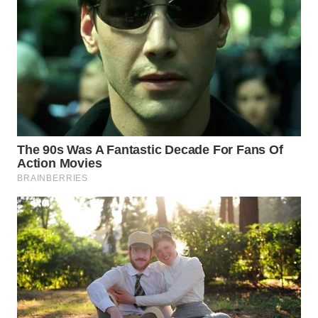
WN
BOGOR
WN
DEPOK
WN
TAPANULI
UTARA
WN
SAMOSIR
WN
PADANG
LAWAS