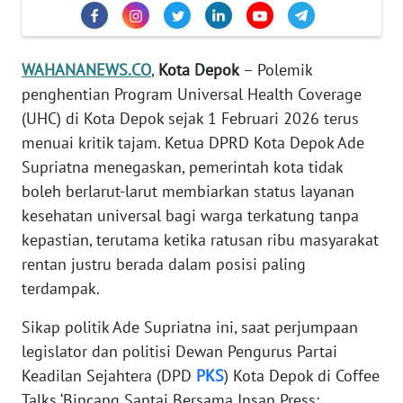
Informasi
INDEKS
BERITA
WAHANANEWS.CO
,
Kota Depok
– Polemik
penghentian Program Universal Health Coverage
KONTAK
(UHC) di Kota Depok sejak 1 Februari 2026 terus
KAMI
menuai kritik tajam. Ketua DPRD Kota Depok Ade
Supriatna menegaskan, pemerintah kota tidak
INFO
boleh berlarut-larut membiarkan status layanan
IKLAN
kesehatan universal bagi warga terkatung tanpa
kepastian, terutama ketika ratusan ribu masyarakat
TENTANG
rentan justru berada dalam posisi paling
KAMI
terdampak.
PEDOMAN
Sikap politik Ade Supriatna ini, saat perjumpaan
MEDIA
legislator dan politisi Dewan Pengurus Partai
SIBER
Keadilan Sejahtera (DPD
PKS
) Kota Depok di Coffee
REDAKSI
Talks ‘Bincang Santai Bersama Insan Press: