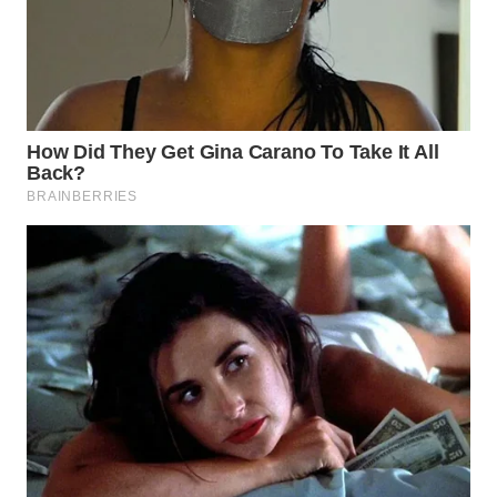
Wahana
Media
Group
WAHANA
NEWS
WAHANA
TANI
WAHANA
ADVOKAT
WAHANA
INFRASTRUKTUR
WAHANA
KONSUMEN