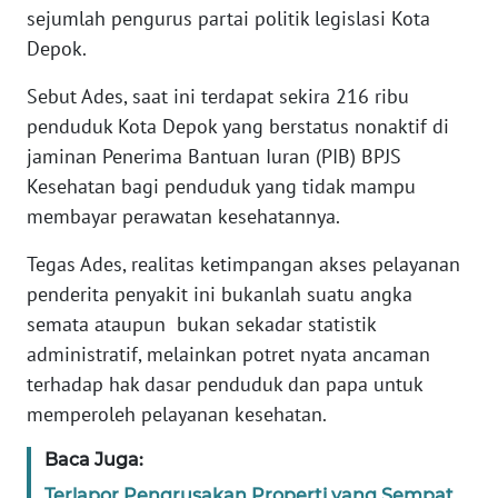
sejumlah pengurus partai politik legislasi Kota
WN
BANTEN
Depok.
Sebut Ades, saat ini terdapat sekira 216 ribu
WN
NTT
penduduk Kota Depok yang berstatus nonaktif di
jaminan Penerima Bantuan Iuran (PIB) BPJS
WN
Kesehatan bagi penduduk yang tidak mampu
KEPRI
membayar perawatan kesehatannya.
Tegas Ades, realitas ketimpangan akses pelayanan
WN
PAPUA
penderita penyakit ini bukanlah suatu angka
semata ataupun bukan sekadar statistik
WN
administratif, melainkan potret nyata ancaman
PAPUA
terhadap hak dasar penduduk dan papa untuk
BARAT
memperoleh pelayanan kesehatan.
WN
Baca Juga:
RIAU
Terlapor Pengrusakan Properti yang Sempat