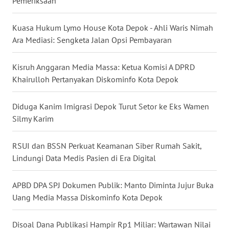
Pemeriksaan
WN
KALTARA
Kuasa Hukum Lymo House Kota Depok - Ahli Waris Nimah
Ara Mediasi: Sengketa Jalan Opsi Pembayaran
WN
KALSEL
Kisruh Anggaran Media Massa: Ketua Komisi A DPRD
Khairulloh Pertanyakan Diskominfo Kota Depok
WN
KALTIM
Diduga Kanim Imigrasi Depok Turut Setor ke Eks Wamen
Silmy Karim
WN
SULSEL
RSUI dan BSSN Perkuat Keamanan Siber Rumah Sakit,
Lindungi Data Medis Pasien di Era Digital
WN
GORONTALO
APBD DPA SPJ Dokumen Publik: Manto Diminta Jujur Buka
Uang Media Massa Diskominfo Kota Depok
WN
SULUT
Disoal Dana Publikasi Hampir Rp1 Miliar: Wartawan Nilai