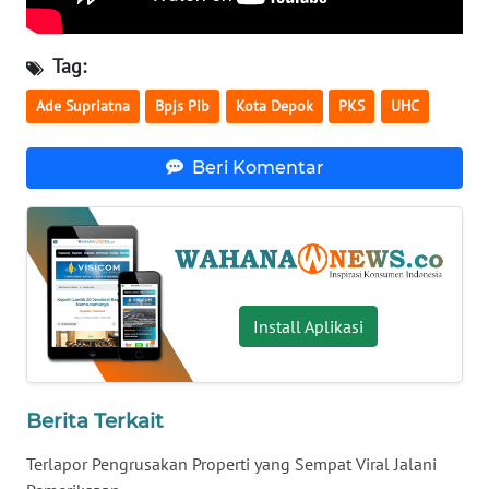
WN
NUSANTARA
Tag:
Ade Supriatna
Bpjs Pib
Kota Depok
PKS
UHC
WN
JOGJA
Beri Komentar
WN
JATIM
WN
BALI
Install Aplikasi
WN
KALBAR
Berita Terkait
WN
KALTENG
Terlapor Pengrusakan Properti yang Sempat Viral Jalani