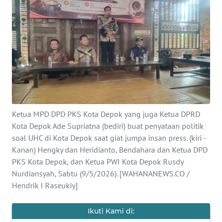
SAINS-TEKNO
KESEHATAN
INTERNASIONAL
SERBA-SERBI
Ketua MPD DPD PKS Kota Depok yang juga Ketua DPRD
PENDIDIKAN
Kota Depok Ade Supriatna (bediri) buat penyataan politik
soal UHC di Kota Depok saat giat jumpa insan press. (kiri -
OLAHRAGA
Kanan) Hengky dan Heridianto, Bendahara dan Ketua DPD
PKS Kota Depok, dan Ketua PWI Kota Depok Rusdy
OPINI
Nurdiansyah, Sabtu (9/5/2026). [WAHANANEWS.CO /
Hendrik I Raseukiy]
EDITORIAL
Ikuti Kami di: