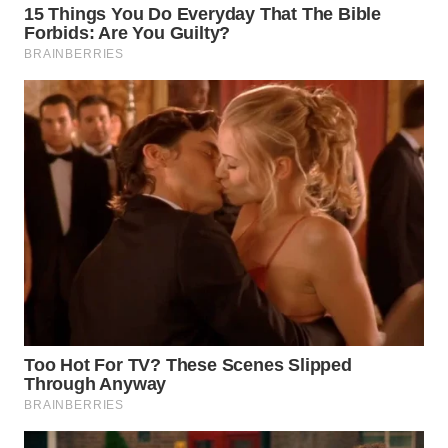
WN
INDRAMAYU
WN
KUNINGAN
WN
MAJALENGKA
WN
SUBANG
WN
SUKABUMI
WN
PURWAKARTA