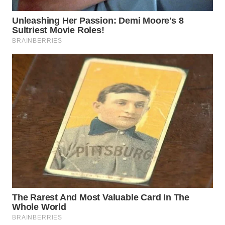
WAHANA
LISTRIK
WAHANA
TRAVEL
WAHANA
TV
WAHANANEWS
ID
WAHANANEWS
CO ID
WAHANANEWS
NET