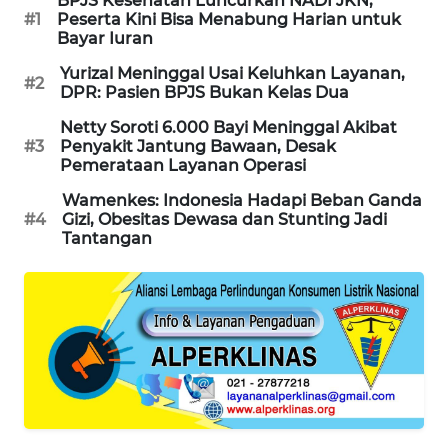
BPJS Kesehatan Luncurkan NADI JKN,
#1
Peserta Kini Bisa Menabung Harian untuk
SIBARAGAS
Bayar Iuran
NEWS
Yurizal Meninggal Usai Keluhkan Layanan,
#2
DPR: Pasien BPJS Bukan Kelas Dua
METRO
SIANTAR
Netty Soroti 6.000 Bayi Meninggal Akibat
NEWS
#3
Penyakit Jantung Bawaan, Desak
Pemerataan Layanan Operasi
METRO
Wamenkes: Indonesia Hadapi Beban Ganda
MEDAN
#4
Gizi, Obesitas Dewasa dan Stunting Jadi
NEWS
Tantangan
METRO
JAKARTA
NEWS
KRT
NEWS