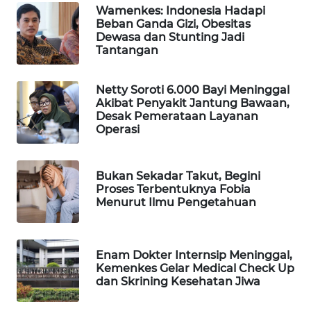
Wamenkes: Indonesia Hadapi
MAWAKA
Beban Ganda Gizi, Obesitas
Dewasa dan Stunting Jadi
ID
Tantangan
MARTABAT
NET
Netty Soroti 6.000 Bayi Meninggal
Akibat Penyakit Jantung Bawaan,
Desak Pemerataan Layanan
PLN
Operasi
WATCH
Bukan Sekadar Takut, Begini
MKLI
Proses Terbentuknya Fobia
Menurut Ilmu Pengetahuan
LPKKI
LKKI
Enam Dokter Internsip Meninggal,
Kemenkes Gelar Medical Check Up
dan Skrining Kesehatan Jiwa
KOPEKLIN