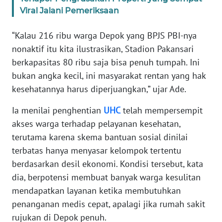
Viral Jalani Pemeriksaan
WN
SERAMBI
“Kalau 216 ribu warga Depok yang BPJS PBI-nya
nonaktif itu kita ilustrasikan, Stadion Pakansari
WN
berkapasitas 80 ribu saja bisa penuh tumpah. Ini
JAMBI
bukan angka kecil, ini masyarakat rentan yang hak
kesehatannya harus diperjuangkan,” ujar Ade.
WN
SULTRA
Ia menilai penghentian
UHC
telah mempersempit
akses warga terhadap pelayanan kesehatan,
WN
terutama karena skema bantuan sosial dinilai
NTB
terbatas hanya menyasar kelompok tertentu
berdasarkan desil ekonomi. Kondisi tersebut, kata
WN
SULTENG
dia, berpotensi membuat banyak warga kesulitan
mendapatkan layanan ketika membutuhkan
WN
penanganan medis cepat, apalagi jika rumah sakit
SULBAR
rujukan di Depok penuh.