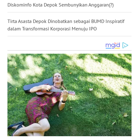
Diskominfo Kota Depok Sembunyikan Anggaran(?)
WN
MALUKU
Tirta Asasta Depok Dinobatkan sebagai BUMD Inspiratif
dalam Transformasi Korporasi Menuju IPO
WN
MALUT
WN
DAIRI
WN
DANAU
TOBA
WN
NIAS
WN
LANGKAT