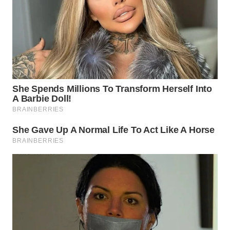
WN
NATUNA
WN
BINTAN
WN
MANDALIKA
WN
LIKUPANG
WN
LABUANBAJO
WN
BORNEO