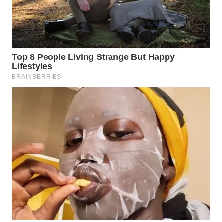
WN
SUMEDANG
WN
CIANJUR
WN
KEPULAUAN
SERIBU
WN
TANGERANG
WN
BINJAI
WN
CIREBON