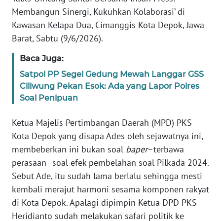
Membangun Sinergi, Kukuhkan Kolaborasi’ di
KARIR
Kawasan Kelapa Dua, Cimanggis Kota Depok, Jawa
Barat, Sabtu (9/6/2026).
DISCLAIMER
Baca Juga:
Satpol PP Segel Gedung Mewah Langgar GSS
Wahana
News
Ciliwung Pekan Esok: Ada yang Lapor Polres
Regional
Soal Penipuan
WN
Ketua Majelis Pertimbangan Daerah (MPD) PKS
SUMUT
Kota Depok yang disapa Ades oleh sejawatnya ini,
membeberkan ini bukan soal
baper
–terbawa
WN
perasaan–soal efek pembelahan soal Pilkada 2024.
JAKARTA
Sebut Ade, itu sudah lama berlalu sehingga mesti
kembali merajut harmoni sesama komponen rakyat
WN
di Kota Depok. Apalagi dipimpin Ketua DPD PKS
JABAR
Heridianto sudah melakukan safari politik ke