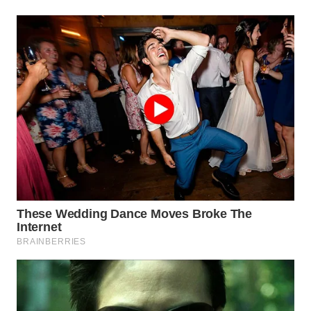
TAPANULI
TENGAH
WN DELI
SERDANG
WN
TEBING
TINGGI
WN
PAKPAK
WN
KARAWANG
WN
BEKASI