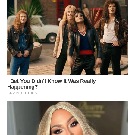
WN
PRIANGAN
TIMUR
WN
SEMARANG
WN
SOLO
WN
BOROBUDUR
WN
MADURA
WN
SURABAYA