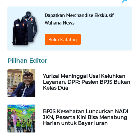
WAHANA
DESA
Dapatkan Merchandise Eksklusif
WISATA
Wahana News
LAPAK
Buka Katalog
WAHANA
Wahana
Pilihan Editor
Network
Yurizal Meninggal Usai Keluhkan
KONSUMEN
Layanan, DPR: Pasien BPJS Bukan
LISTRIK
Kelas Dua
MASYARAKAT
KELISTRIKAN
BPJS Kesehatan Luncurkan NADI
JKN, Peserta Kini Bisa Menabung
Harian untuk Bayar Iuran
WALINKI
ID