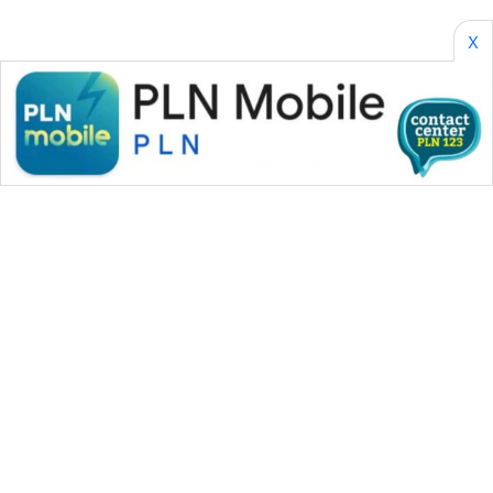
X
WAHANA MEDIA GROUP
|
|
|
WAHANA NEWS co
WAHANA TANI
WAHANA ADVOKAT