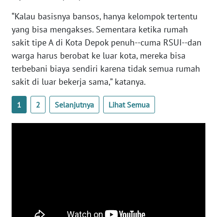
WN
“Kalau basisnya bansos, hanya kelompok tertentu
BABEL
yang bisa mengakses. Sementara ketika rumah
sakit tipe A di Kota Depok penuh--cuma RSUI--dan
WN
warga harus berobat ke luar kota, mereka bisa
SUMBAR
terbebani biaya sendiri karena tidak semua rumah
sakit di luar bekerja sama,” katanya.
WN
SUMSEL
1
2
Selanjutnya
Lihat Semua
WN
BENGKULU
WN
LAMPUNG
WN
JATENG