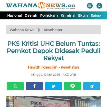
Nasional
Daerah
Polhukam
Kriminal
Ekuin
Sains-Te
WAHANA
Tutup
TV
Wahana News
Kesehatan
NASIONAL
PKS Kritisi UHC Belum Tuntas:
Pemkot Depok Didesak Peduli
DAERAH
Rakyat
Hawdhi Khadijah - Kesehatan
POLHUKAM
Minggu, 10 Mei 2026 - 11:03 WIB
KRIMINAL
EKUIN