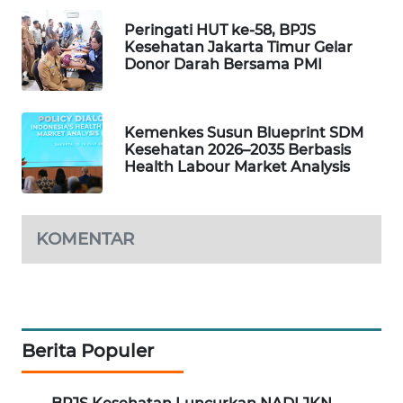
PORTAL
Peringati HUT ke-58, BPJS
KONSUMEN
Kesehatan Jakarta Timur Gelar
Donor Darah Bersama PMI
FORWAMKI
Kemenkes Susun Blueprint SDM
ALPERKLINAS
Kesehatan 2026–2035 Berbasis
Health Labour Market Analysis
FORJASIDA
TAMBANG
KOMENTAR
NEWS
SITUNGIR
NEWS
Berita Populer
SIDIKALANG
NEWS