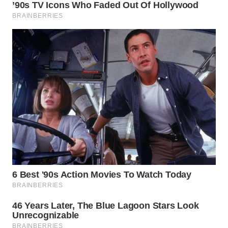
WN
TAPANULI
SELATAN
WN
TANJUNG
LESUNG
WN
KARO
WN
SIMALUNGUN
WN
LABUHANBATU
WN