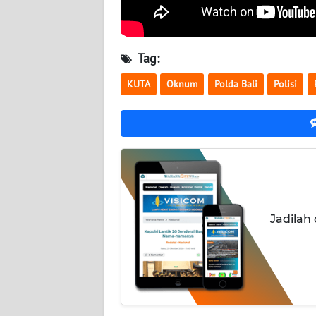
NUSANTARA
WN
Tag:
JOGJA
KUTA
Oknum
Polda Bali
Polisi
WN
JATIM
WN
BALI
WN
KALBAR
Jadilah
WN
KALTENG
WN