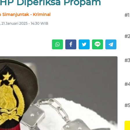
 HP Diperiksa Propam
 Simanjuntak - Kriminal
#1
, 21 Januari 2025 - 14:30 WIB
#
#
#
#