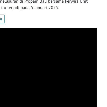
enelusuran di Propam Bali bersama Perwira Unit
 itu terjadi pada 5 Januari 2025.
ua