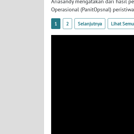
Ariasandy mengatakan dari hasil p
BABEL
Operasional (PanitOpsnal) peristiwa
WN
1
2
Selanjutnya
Lihat Sem
SUMBAR
WN
SUMSEL
WN
BENGKULU
WN
LAMPUNG
WN
JATENG
WN