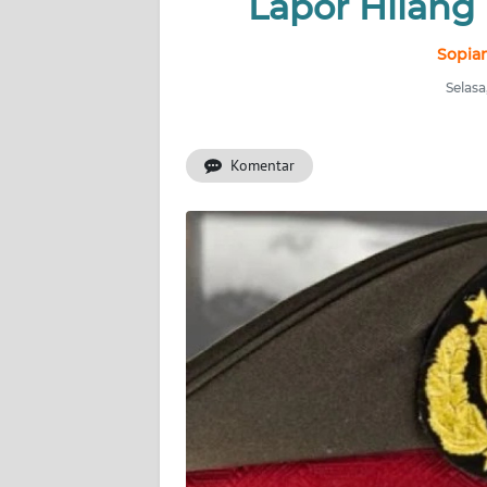
Lapor Hilang
INDEKS
BERITA
Sopian
Selasa
KONTAK
KAMI
Komentar
INFO
IKLAN
TENTANG
KAMI
PEDOMAN
MEDIA
SIBER
REDAKSI