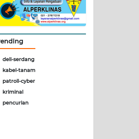
rending
deli-serdang
kabel-tanam
patroli-cyber
kriminal
pencurian