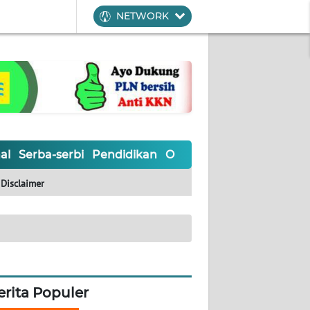
NETWORK
al
Serba-serbi
Pendidikan
Olahraga
Opini
Editoria
Disclaimer
erita Populer