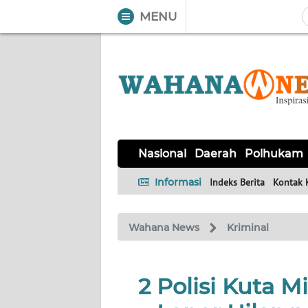
MENU
WAHANA
Tutup
TV
NASIONAL
DAERAH
POLHUKAM
KRIMINAL
EKUIN
SAINS-
KESEHATAN
INTERNASIONAL
Nasional
Daerah
Polhukam
TEKNO
Informasi
Indeks Berita
Kontak 
SERBA-
PENDIDIKAN
OLAHRAGA
OPINI
SERBI
Wahana News
Kriminal
EDITORIAL
2 Polisi Kuta M
Informasi