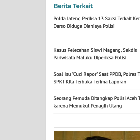
KALTARA
Berita Terkait
WN
Polda Jateng Periksa 13 Saksi Terkait Ke
KALSEL
Darso Diduga Dianiaya Polisi
WN
KALTIM
Kasus Pelecehan Siswi Magang, Sekdis
Pariwisata Maluku Diperiksa Polisi
WN
SULSEL
Soal Isu "Cuci Rapor" Saat PPDB, Polres 
SPKT Kita Terbuka Terima Laporan
WN
GORONTALO
Seorang Pemuda Ditangkap Polisi Aceh 
karena Memukul Penagih Utang
WN
SULUT
WN
MALUKU