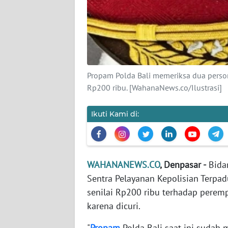
KARIR
DISCLAIMER
Wahana
News
Propam Polda Bali memeriksa dua person
Regional
Rp200 ribu. [WahanaNews.co/Ilustrasi]
WN
SUMUT
Ikuti Kami di:
WN
JAKARTA
WAHANANEWS.CO
, Denpasar -
Bidan
Sentra Pelayanan Kepolisian Terpad
WN
JABAR
senilai Rp200 ribu terhadap pere
karena dicuri.
WN
"
Propam
Polda Bali saat ini sudah
BANTEN