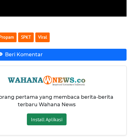
Propam
SPKT
Viral
Beri Komentar
 orang pertama yang membaca berita-berita
terbaru Wahana News
Install Aplikasi