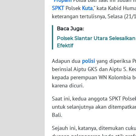
SPKT
Polsek
Kuta
," kata Kabid Hum
WN
keterangan tertulisnya, Selasa (21/1
NTT
Baca Juga:
WN
Polsek Siantar Utara Selesaik
KEPRI
Efektif
Adapun dua
polisi
yang diperiksa P
WN
PAPUA
berinsial Aiptu GKS dan Aiptu S. 
kepada perempuan WN Kolombia ber
WN
karena dicuri.
PAPUA
BARAT
Saat ini, kedua anggota SPKT Pols
untuk selanjutnya akan ditempatka
WN
Bali.
RIAU
Sejauh ini, katanya, ditemukan cu
WN