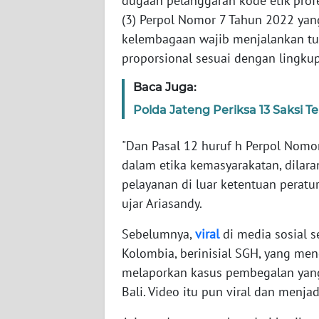
dugaan pelanggaran kode etik prof
SERAMBI
(3) Perpol Nomor 7 Tahun 2022 yang
kelembagaan wajib menjalankan tu
WN
proporsional sesuai dengan lingk
JAMBI
Baca Juga:
WN
Polda Jateng Periksa 13 Saksi T
SULTRA
"Dan Pasal 12 huruf h Perpol Nomor
WN
dalam etika kemasyarakatan, dila
NTB
pelayanan di luar ketentuan perat
ujar Ariasandy.
WN
SULTENG
Sebelumnya,
viral
di media sosial 
Kolombia, berinisial SGH, yang me
WN
melaporkan kasus pembegalan yang
SULBAR
Bali. Video itu pun viral dan menjad
WN