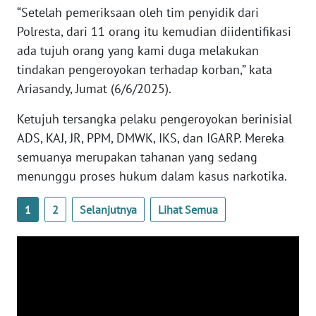
“Setelah pemeriksaan oleh tim penyidik dari
WN
BANTEN
Polresta, dari 11 orang itu kemudian diidentifikasi
ada tujuh orang yang kami duga melakukan
WN
tindakan pengeroyokan terhadap korban,” kata
NTT
Ariasandy, Jumat (6/6/2025).
WN
Ketujuh tersangka pelaku pengeroyokan berinisial
KEPRI
ADS, KAJ, JR, PPM, DMWK, IKS, dan IGARP. Mereka
semuanya merupakan tahanan yang sedang
WN
menunggu proses hukum dalam kasus narkotika.
PAPUA
1
2
Selanjutnya
Lihat Semua
WN
PAPUA
BARAT
WN
RIAU