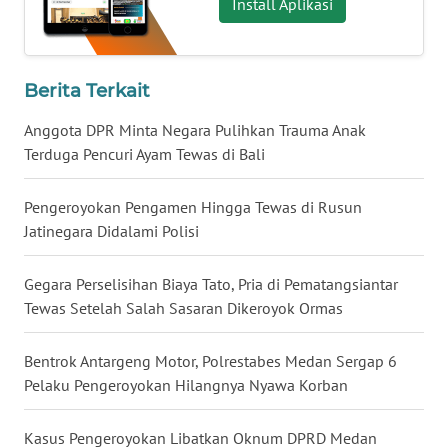
Install Aplikasi
WN
BABEL
Berita Terkait
WN
SUMBAR
Anggota DPR Minta Negara Pulihkan Trauma Anak
Terduga Pencuri Ayam Tewas di Bali
WN
SUMSEL
Pengeroyokan Pengamen Hingga Tewas di Rusun
Jatinegara Didalami Polisi
WN
BENGKULU
Gegara Perselisihan Biaya Tato, Pria di Pematangsiantar
Tewas Setelah Salah Sasaran Dikeroyok Ormas
WN
LAMPUNG
Bentrok Antargeng Motor, Polrestabes Medan Sergap 6
Pelaku Pengeroyokan Hilangnya Nyawa Korban
WN
JATENG
Kasus Pengeroyokan Libatkan Oknum DPRD Medan