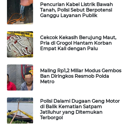
Pencurian Kabel Listrik Bawah
WAHANA
Tanah, Polisi Sebut Berpotensi
DESA
Ganggu Layanan Publik
WISATA
LAPAK
Cekcok Kekasih Berujung Maut,
WAHANA
Pria di Grogol Hantam Korban
Empat Kali dengan Palu
Wahana
Network
Maling Rp1,2 Miliar Modus Gembos
KONSUMEN
Ban Diringkos Resmob Polda
LISTRIK
Metro
MASYARAKAT
Polisi Dalami Dugaan Geng Motor
KELISTRIKAN
di Balik Kematian Satpam
Jatiluhur yang Ditemukan
Terborgol
WALINKI
ID