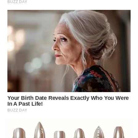
WN
TAPANULI
SELATAN
WN
TANJUNG
LESUNG
WN
KARO
WN
SIMALUNGUN
WN
LABUHANBATU
WN