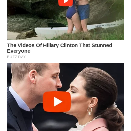
Wahana
Media
Group
WAHANA
NEWS
WAHANA
TANI
WAHANA
ADVOKAT
WAHANA
INFRASTRUKTUR
WAHANA
KONSUMEN