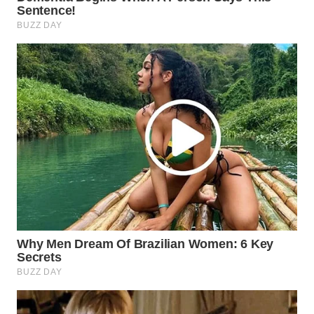
WN
PRIANGAN
TIMUR
WN
SEMARANG
WN
SOLO
WN
BOROBUDUR
WN
MADURA
WN
SURABAYA