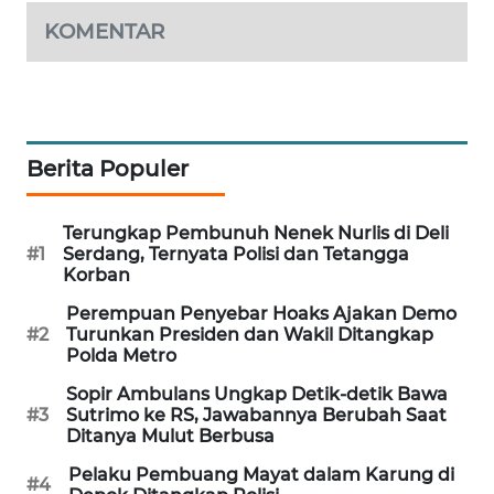
KOMENTAR
MAWAKA
ID
MARTABAT
NET
Berita Populer
PLN
WATCH
Terungkap Pembunuh Nenek Nurlis di Deli
#1
Serdang, Ternyata Polisi dan Tetangga
Korban
MKLI
Perempuan Penyebar Hoaks Ajakan Demo
#2
Turunkan Presiden dan Wakil Ditangkap
LPKKI
Polda Metro
Sopir Ambulans Ungkap Detik-detik Bawa
LKKI
#3
Sutrimo ke RS, Jawabannya Berubah Saat
Ditanya Mulut Berbusa
KOPEKLIN
Pelaku Pembuang Mayat dalam Karung di
#4