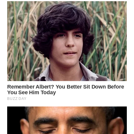
WN
BOGOR
WN
DEPOK
WN
TAPANULI
UTARA
WN
SAMOSIR
WN
PADANG
LAWAS