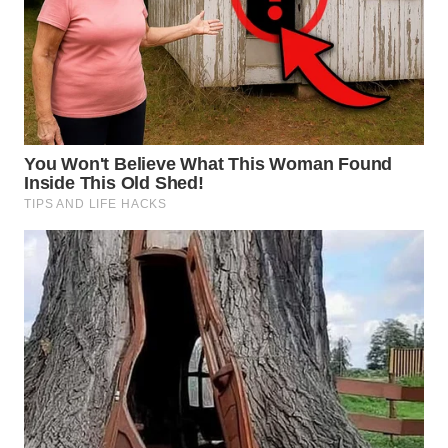
WN
KALTARA
WN
KALSEL
WN
KALTIM
WN
SULSEL
WN
GORONTALO
WN
SULUT