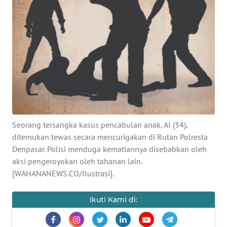
SAINS-TEKNO
KESEHATAN
INTERNASIONAL
SERBA-SERBI
PENDIDIKAN
Seorang tersangka kasus pencabulan anak, AI (34),
ditemukan tewas secara mencurigakan di Rutan Polresta
OLAHRAGA
Denpasar. Polisi menduga kematiannya disebabkan oleh
aksi pengeroyokan oleh tahanan lain.
[WAHANANEWS.CO/Ilustrasi].
OPINI
Ikuti Kami di:
EDITORIAL