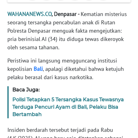
Informasi
WAHANANEWS.CO
, Denpasar -
Kematian misterius
INDEKS
seorang tersangka pencabulan anak di Rutan
BERITA
Polresta Denpasar menguak fakta mengejutkan:
pria berinisial AI (34) itu diduga tewas dikeroyok
KONTAK
KAMI
oleh sesama tahanan.
Peristiwa ini langsung mengguncang institusi
INFO
IKLAN
kepolisian
Bali
, apalagi diketahui bahwa ketujuh
pelaku berasal dari kasus narkotika.
TENTANG
Baca Juga:
KAMI
Polisi Tetapkan 5 Tersangka Kasus Tewasnya
Terduga Pencuri Ayam di Bali, Pelaku Bisa
PEDOMAN
MEDIA
Bertambah
SIBER
Insiden berdarah tersebut terjadi pada Rabu
REDAKSI