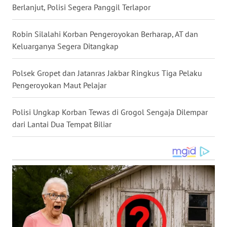
Berlanjut, Polisi Segera Panggil Terlapor
WN
NUSANTARA
Robin Silalahi Korban Pengeroyokan Berharap, AT dan
Keluarganya Segera Ditangkap
WN
JOGJA
Polsek Gropet dan Jatanras Jakbar Ringkus Tiga Pelaku
Pengeroyokan Maut Pelajar
WN
JATIM
Polisi Ungkap Korban Tewas di Grogol Sengaja Dilempar
dari Lantai Dua Tempat Biliar
WN
BALI
WN
KALBAR
WN
KALTENG