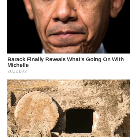
WN
SUMEDANG
WN
CIANJUR
WN
KEPULAUAN
SERIBU
WN
TANGERANG
WN
BINJAI
WN
CIREBON