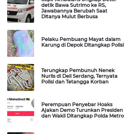
detik Bawa Sutrimo ke RS,
WAHANA
Jawabannya Berubah Saat
SPORT
Ditanya Mulut Berbusa
WAHANA
UMKM
Pelaku Pembuang Mayat dalam
Karung di Depok Ditangkap Polisi
WAHANA
SELEB
Terungkap Pembunuh Nenek
WAHANA
Nurlis di Deli Serdang, Ternyata
PERSONA
Polisi dan Tetangga Korban
WAHANA
OTOMOTIF
Perempuan Penyebar Hoaks
Ajakan Demo Turunkan Presiden
dan Wakil Ditangkap Polda Metro
WAHANA
HEALTH