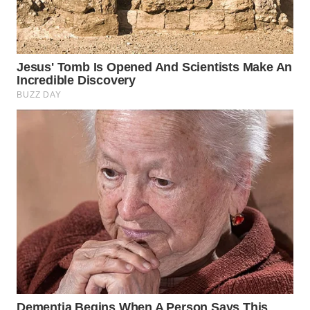
WN
INDRAMAYU
WN
KUNINGAN
WN
MAJALENGKA
WN
SUBANG
WN
SUKABUMI
WN
PURWAKARTA