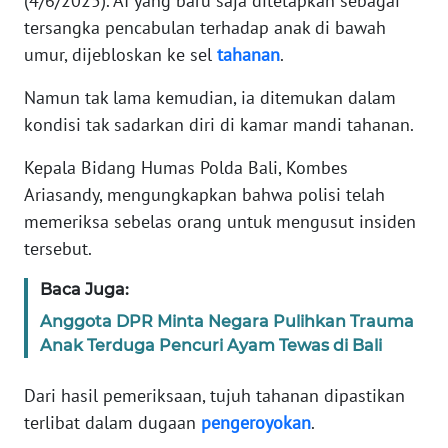
(4/6/2025). AI yang baru saja ditetapkan sebagai
tersangka pencabulan terhadap anak di bawah
KARIR
umur, dijebloskan ke sel
tahanan
.
Namun tak lama kemudian, ia ditemukan dalam
DISCLAIMER
kondisi tak sadarkan diri di kamar mandi tahanan.
Wahana
Kepala Bidang Humas Polda Bali, Kombes
News
Regional
Ariasandy, mengungkapkan bahwa polisi telah
memeriksa sebelas orang untuk mengusut insiden
WN
tersebut.
SUMUT
Baca Juga:
WN
Anggota DPR Minta Negara Pulihkan Trauma
JAKARTA
Anak Terduga Pencuri Ayam Tewas di Bali
WN
Dari hasil pemeriksaan, tujuh tahanan dipastikan
JABAR
terlibat dalam dugaan
pengeroyokan
.