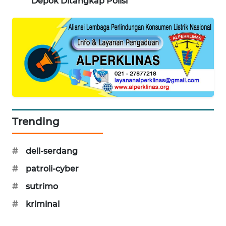
Depok Ditangkap Polisi
PORTAL
KONSUMEN
FORWAMKI
ALPERKLINAS
FORJASIDA
Trending
TAMBANG
NEWS
#
deli-serdang
SITUNGIR
#
patroli-cyber
NEWS
#
sutrimo
SIDIKALANG
#
kriminal
NEWS