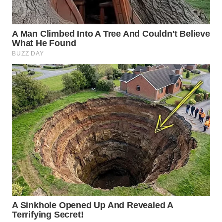
WN
MALUKU
WN
MALUT
WN
DAIRI
WN
DANAU
TOBA
WN
NIAS
WN
LANGKAT