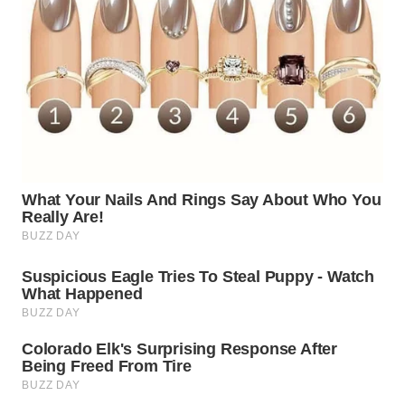
TAPANULI
TENGAH
WN DELI
SERDANG
WN
TEBING
TINGGI
WN
PAKPAK
WN
KARAWANG
WN
BEKASI