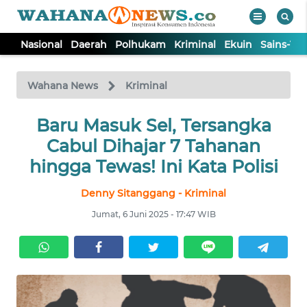
Nasional
Daerah
Polhukam
Kriminal
Ekuin
Sains-Te
WAHANA
Tutup
TV
Wahana News
Kriminal
NASIONAL
Baru Masuk Sel, Tersangka
Cabul Dihajar 7 Tahanan
DAERAH
hingga Tewas! Ini Kata Polisi
Denny Sitanggang - Kriminal
POLHUKAM
Jumat, 6 Juni 2025 - 17:47 WIB
KRIMINAL
EKUIN