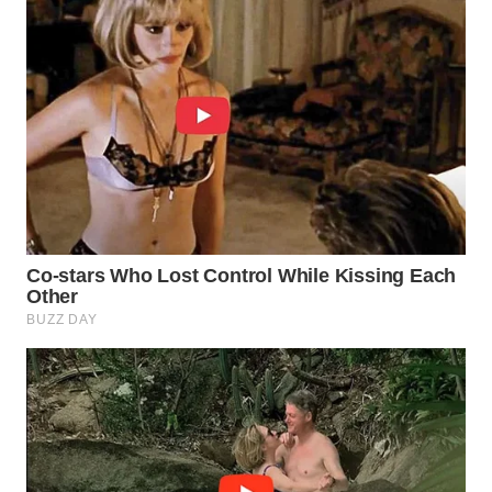
WN
NATUNA
WN
BINTAN
WN
MANDALIKA
WN
LIKUPANG
WN
LABUANBAJO
WN
BORNEO