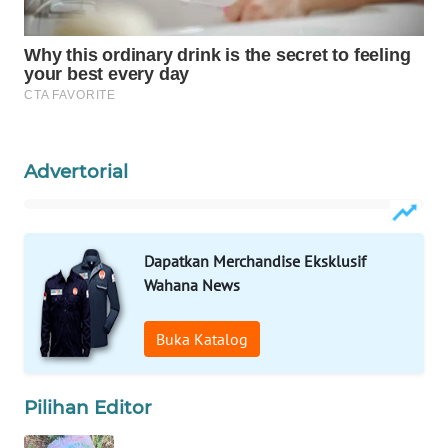
WAHANA
SPORT
WAHANA
UMKM
Advertorial
WAHANA
SELEB
WAHANA
Dapatkan Merchandise Eksklusif
PERSONA
Wahana News
WAHANA
Buka Katalog
OTOMOTIF
WAHANA
Pilihan Editor
HEALTH