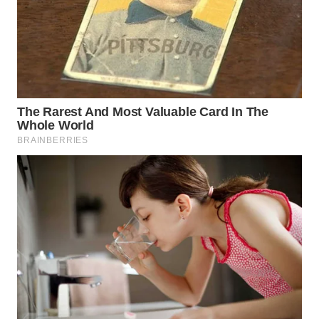
WAHANA
LISTRIK
WAHANA
TRAVEL
WAHANA
TV
WAHANANEWS
ID
WAHANANEWS
CO ID
WAHANANEWS
NET