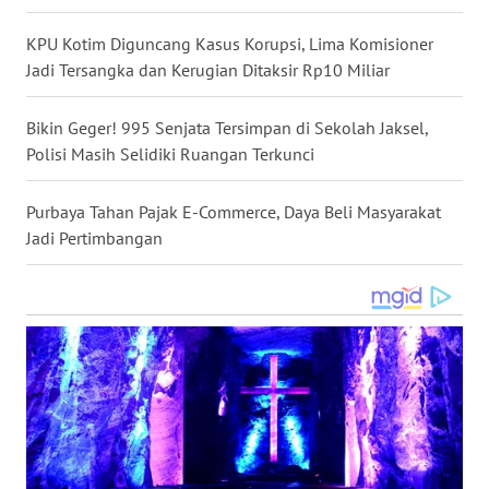
WN
KPU Kotim Diguncang Kasus Korupsi, Lima Komisioner
NUSANTARA
Jadi Tersangka dan Kerugian Ditaksir Rp10 Miliar
WN
Bikin Geger! 995 Senjata Tersimpan di Sekolah Jaksel,
JOGJA
Polisi Masih Selidiki Ruangan Terkunci
WN
Purbaya Tahan Pajak E-Commerce, Daya Beli Masyarakat
JATIM
Jadi Pertimbangan
WN
BALI
WN
KALBAR
WN
KALTENG