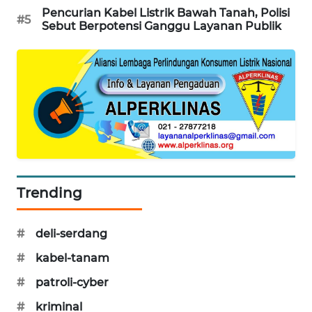
Pencurian Kabel Listrik Bawah Tanah, Polisi
SIBARAGAS
#5
Sebut Berpotensi Ganggu Layanan Publik
NEWS
METRO
SIANTAR
NEWS
METRO
MEDAN
NEWS
Trending
METRO
JAKARTA
NEWS
#
deli-serdang
#
kabel-tanam
KRT
#
patroli-cyber
NEWS
#
kriminal