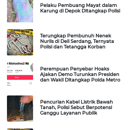
Pelaku Pembuang Mayat dalam
WAHANA
Karung di Depok Ditangkap Polisi
DESA
WISATA
LAPAK
Terungkap Pembunuh Nenek
WAHANA
Nurlis di Deli Serdang, Ternyata
Polisi dan Tetangga Korban
Wahana
Network
Perempuan Penyebar Hoaks
Ajakan Demo Turunkan Presiden
KONSUMEN
dan Wakil Ditangkap Polda Metro
LISTRIK
MASYARAKAT
Pencurian Kabel Listrik Bawah
KELISTRIKAN
Tanah, Polisi Sebut Berpotensi
Ganggu Layanan Publik
WALINKI
ID