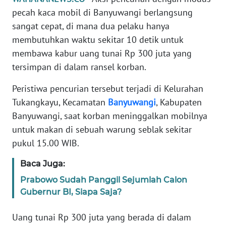
Informasi
pecah kaca mobil di Banyuwangi berlangsung
sangat cepat, di mana dua pelaku hanya
INDEKS
BERITA
membutuhkan waktu sekitar 10 detik untuk
membawa kabur uang tunai Rp 300 juta yang
KONTAK
tersimpan di dalam ransel korban.
KAMI
Peristiwa pencurian tersebut terjadi di Kelurahan
INFO
Tukangkayu, Kecamatan
Banyuwangi
, Kabupaten
IKLAN
Banyuwangi, saat korban meninggalkan mobilnya
untuk makan di sebuah warung seblak sekitar
TENTANG
pukul 15.00 WIB.
KAMI
Baca Juga:
PEDOMAN
Prabowo Sudah Panggil Sejumlah Calon
MEDIA
Gubernur BI, Siapa Saja?
SIBER
Uang tunai Rp 300 juta yang berada di dalam
REDAKSI