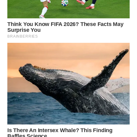
WN
BOGOR
WN
DEPOK
WN
TAPANULI
UTARA
WN
SAMOSIR
WN
PADANG
LAWAS