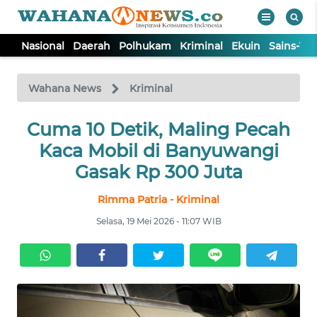
Nasional
Daerah
Polhukam
Kriminal
Ekuin
Sains-Te
WAHANA
Tutup
TV
Wahana News
Kriminal
NASIONAL
Cuma 10 Detik, Maling Pecah
Kaca Mobil di Banyuwangi
DAERAH
Gasak Rp 300 Juta
Rimma Patria - Kriminal
POLHUKAM
Selasa, 19 Mei 2026 - 11:07 WIB
KRIMINAL
EKUIN