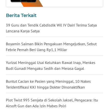
WN
BABEL
Berita Terkait
39 Guru dan Tendik Cabdisdik Wil IV Dairi Terima Satya
WN
SUMBAR
Lencana Karya Satya
WN
Boyamin Saiman Bikin Pengakuan Mengejutkan, Sebut
SUMSEL
Febrie Pernah Beri Uang Rp1,1 Miliar
WN
Yurizal Meninggal Usai Keluhkan Rawat Inap, Menkes
BENGKULU
Budi Gunadi Mengaku Sedih dan Merasa Gagal
WN
Buntut Cacian ke Pasien yang Meninggal, 10 Nakes
LAMPUNG
Teridentifikasi KKI hingga Dokter Dinonaktifkan
WN
Plot Twist 995 Senjata di Sekolah Jaksel, Pengacara: Itu
JATENG
Airsoft Gun dan Ada Izin Mabes Polri