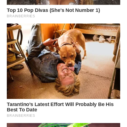
WN
NATUNA
WN
BINTAN
WN
MANDALIKA
WN
LIKUPANG
WN
LABUANBAJO
WN
BORNEO