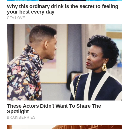
WN
MALUKU
WN
MALUT
WN
DAIRI
WN
DANAU
TOBA
WN
NIAS
WN
LANGKAT