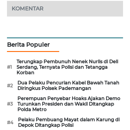
PORTAL
KOMENTAR
KONSUMEN
FORWAMKI
ALPERKLINAS
Berita Populer
FORJASIDA
Terungkap Pembunuh Nenek Nurlis di Deli
#1
Serdang, Ternyata Polisi dan Tetangga
Korban
TAMBANG
NEWS
Dua Pelaku Pencurian Kabel Bawah Tanah
#2
Diringkus Polsek Pademangan
SITUNGIR
Perempuan Penyebar Hoaks Ajakan Demo
NEWS
#3
Turunkan Presiden dan Wakil Ditangkap
Polda Metro
SIDIKALANG
Pelaku Pembuang Mayat dalam Karung di
#4
NEWS
Depok Ditangkap Polisi