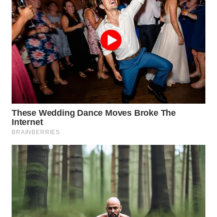
WN
INDRAMAYU
WN
KUNINGAN
WN
MAJALENGKA
WN
SUBANG
WN
SUKABUMI
WN
PURWAKARTA