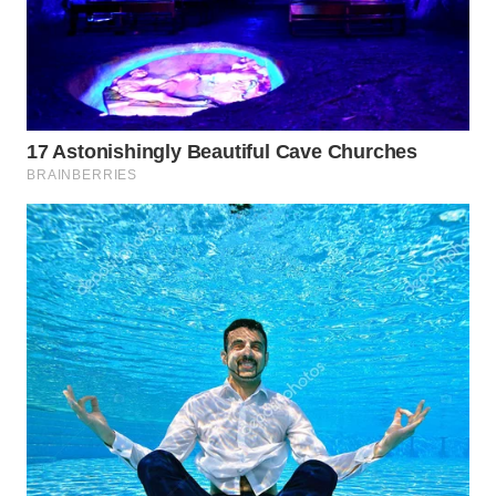
WN
KALTARA
WN
KALSEL
WN
KALTIM
WN
SULSEL
WN
GORONTALO
WN
SULUT