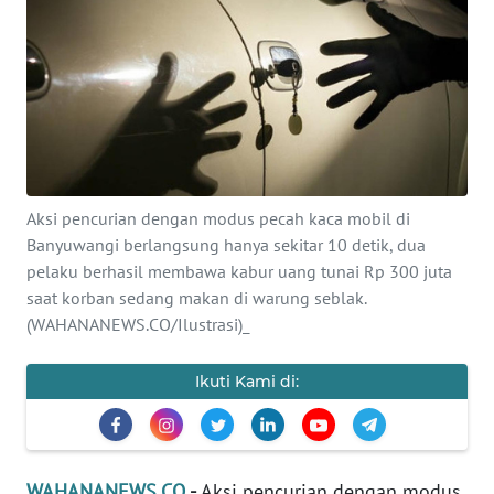
SAINS-TEKNO
KESEHATAN
INTERNASIONAL
SERBA-SERBI
Aksi pencurian dengan modus pecah kaca mobil di
Banyuwangi berlangsung hanya sekitar 10 detik, dua
PENDIDIKAN
pelaku berhasil membawa kabur uang tunai Rp 300 juta
saat korban sedang makan di warung seblak.
OLAHRAGA
(WAHANANEWS.CO/Ilustrasi)_
OPINI
Ikuti Kami di:
EDITORIAL
WAHANANEWS.CO
-
Aksi pencurian dengan modus