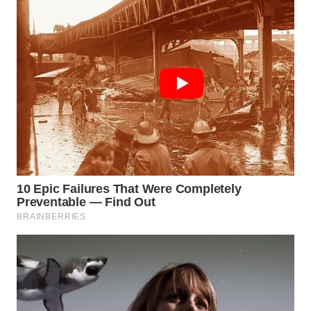
WN
TAPANULI
SELATAN
WN
TANJUNG
LESUNG
WN
KARO
WN
SIMALUNGUN
WN
LABUHANBATU
WN