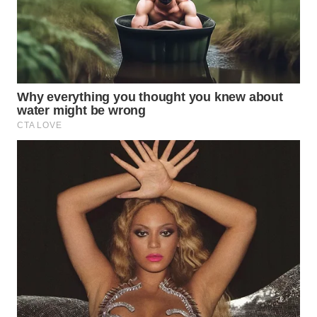
WN
PRIANGAN
TIMUR
WN
SEMARANG
WN
SOLO
WN
BOROBUDUR
WN
MADURA
WN
SURABAYA