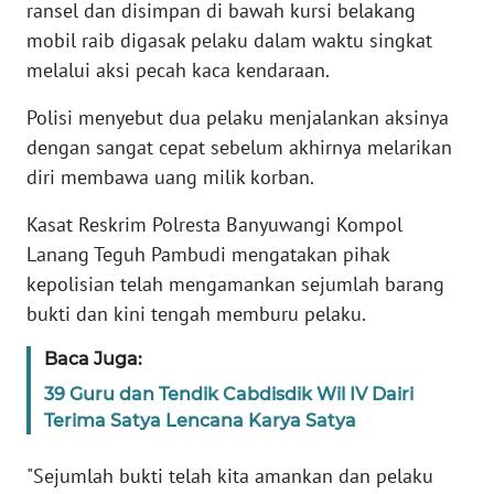
ransel dan disimpan di bawah kursi belakang
mobil raib digasak pelaku dalam waktu singkat
KARIR
melalui aksi pecah kaca kendaraan.
DISCLAIMER
Polisi menyebut dua pelaku menjalankan aksinya
dengan sangat cepat sebelum akhirnya melarikan
Wahana
diri membawa uang milik korban.
News
Regional
Kasat Reskrim Polresta Banyuwangi Kompol
Lanang Teguh Pambudi mengatakan pihak
WN
kepolisian telah mengamankan sejumlah barang
SUMUT
bukti dan kini tengah memburu pelaku.
WN
Baca Juga:
JAKARTA
39 Guru dan Tendik Cabdisdik Wil IV Dairi
Terima Satya Lencana Karya Satya
WN
JABAR
"Sejumlah bukti telah kita amankan dan pelaku