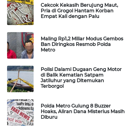
Cekcok Kekasih Berujung Maut,
MAWAKA
Pria di Grogol Hantam Korban
Empat Kali dengan Palu
ID
MARTABAT
NET
Maling Rp1,2 Miliar Modus Gembos
Ban Diringkos Resmob Polda
Metro
PLN
WATCH
Polisi Dalami Dugaan Geng Motor
di Balik Kematian Satpam
MKLI
Jatiluhur yang Ditemukan
Terborgol
LPKKI
Polda Metro Gulung 8 Buzzer
LKKI
Hoaks, Aliran Dana Misterius Masih
Diburu
KOPEKLIN