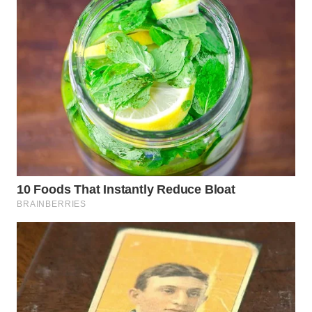
Wahana
Media
Group
WAHANA
NEWS
WAHANA
TANI
WAHANA
ADVOKAT
WAHANA
INFRASTRUKTUR
WAHANA
KONSUMEN