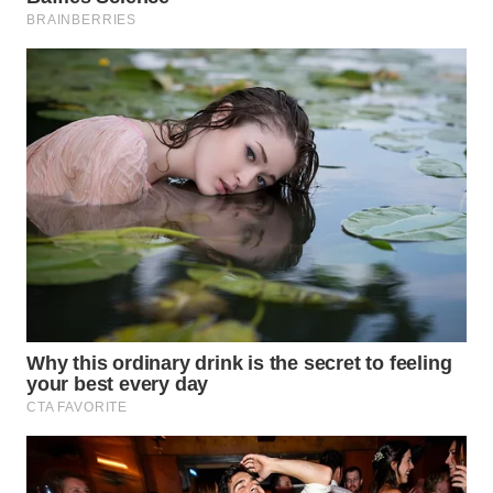
WN
SUMEDANG
WN
CIANJUR
WN
KEPULAUAN
SERIBU
WN
TANGERANG
WN
BINJAI
WN
CIREBON