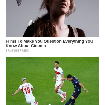
TAPANULI
TENGAH
WN DELI
SERDANG
WN
TEBING
TINGGI
WN
PAKPAK
WN
KARAWANG
WN
BEKASI