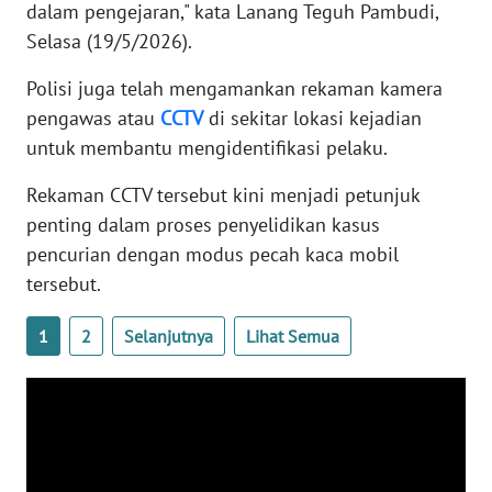
dalam pengejaran," kata Lanang Teguh Pambudi,
WN
Selasa (19/5/2026).
BANTEN
Polisi juga telah mengamankan rekaman kamera
WN
pengawas atau
CCTV
di sekitar lokasi kejadian
NTT
untuk membantu mengidentifikasi pelaku.
WN
Rekaman CCTV tersebut kini menjadi petunjuk
KEPRI
penting dalam proses penyelidikan kasus
pencurian dengan modus pecah kaca mobil
WN
tersebut.
PAPUA
1
2
Selanjutnya
Lihat Semua
WN
PAPUA
BARAT
WN
RIAU