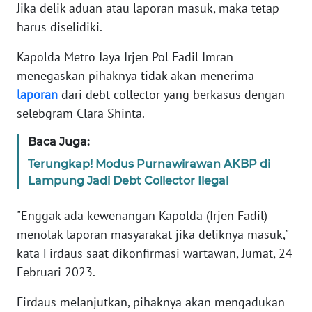
Informasi
Jika delik aduan atau laporan masuk, maka tetap
harus diselidiki.
INDEKS
BERITA
Kapolda Metro Jaya Irjen Pol Fadil Imran
menegaskan pihaknya tidak akan menerima
KONTAK
laporan
dari debt collector yang berkasus dengan
KAMI
selebgram Clara Shinta.
INFO
Baca Juga:
IKLAN
Terungkap! Modus Purnawirawan AKBP di
Lampung Jadi Debt Collector Ilegal
TENTANG
KAMI
"Enggak ada kewenangan Kapolda (Irjen Fadil)
menolak laporan masyarakat jika deliknya masuk,"
PEDOMAN
kata Firdaus saat dikonfirmasi wartawan, Jumat, 24
MEDIA
Februari 2023.
SIBER
Firdaus melanjutkan, pihaknya akan mengadukan
REDAKSI