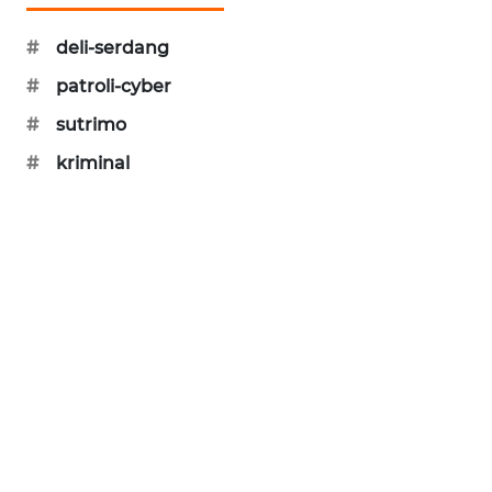
PORTAL
KONSUMEN
#
deli-serdang
#
patroli-cyber
FORWAMKI
#
sutrimo
ALPERKLINAS
#
kriminal
FORJASIDA
TAMBANG
NEWS
SITUNGIR
NEWS
SIDIKALANG
NEWS