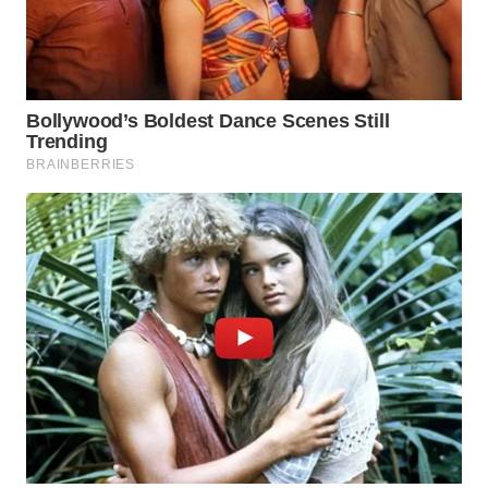
WN
PRIANGAN
TIMUR
WN
SEMARANG
WN
SOLO
WN
BOROBUDUR
WN
MADURA
WN
SURABAYA