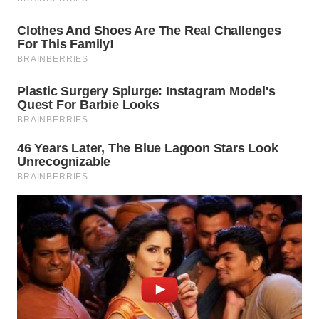
WN
INDRAMAYU
WN
KUNINGAN
WN
MAJALENGKA
WN
SUBANG
WN
SUKABUMI
WN
PURWAKARTA