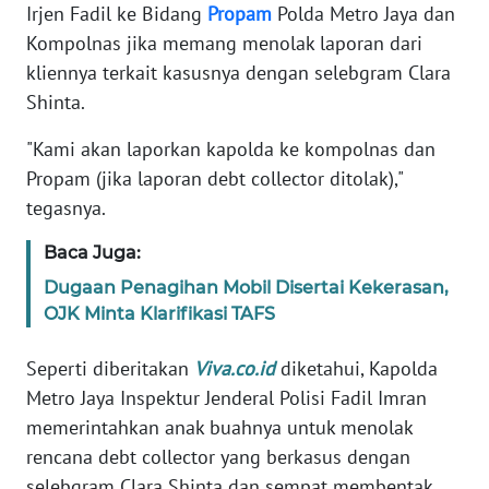
Irjen Fadil ke Bidang
Propam
Polda Metro Jaya dan
Kompolnas jika memang menolak laporan dari
KARIR
kliennya terkait kasusnya dengan selebgram Clara
Shinta.
DISCLAIMER
"Kami akan laporkan kapolda ke kompolnas dan
Wahana
Propam (jika laporan debt collector ditolak),"
News
tegasnya.
Regional
Baca Juga:
WN
SUMUT
Dugaan Penagihan Mobil Disertai Kekerasan,
OJK Minta Klarifikasi TAFS
WN
Seperti diberitakan
Viva.co.id
diketahui, Kapolda
JAKARTA
Metro Jaya Inspektur Jenderal Polisi Fadil Imran
memerintahkan anak buahnya untuk menolak
WN
JABAR
rencana debt collector yang berkasus dengan
selebgram Clara Shinta dan sempat membentak