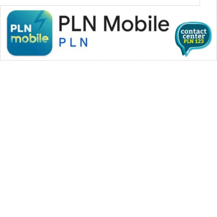
WAHANA MEDIA GROUP
|
|
|
WAHANA NEWS co
WAHANA TANI
WAHANA ADVOKAT
|
|
WAHANA INFRASTRUKTUR
WAHANA KONSUMEN
|
|
|
WAHANA LISTRIK
WAHANA TRAVEL
WAHANA TV