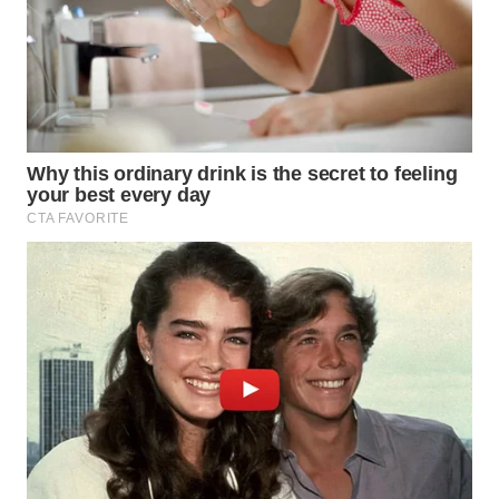
WN
BOGOR
WN
DEPOK
WN
TAPANULI
UTARA
WN
SAMOSIR
WN
PADANG
LAWAS