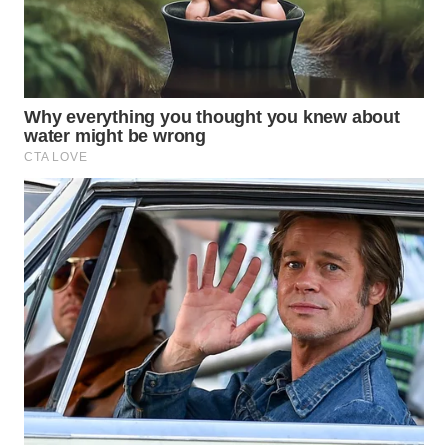
WN
MALUKU
WN
MALUT
WN
DAIRI
WN
DANAU
TOBA
WN
NIAS
WN
LANGKAT