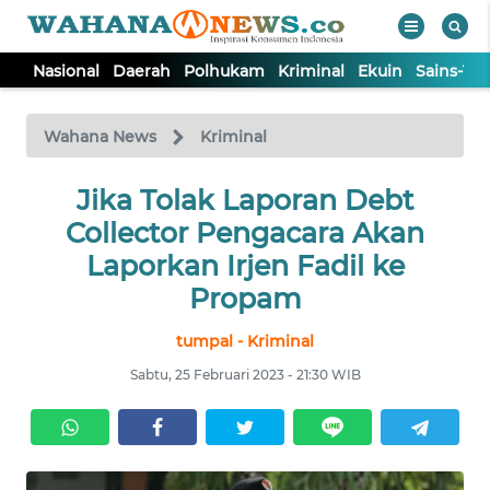
Nasional
Daerah
Polhukam
Kriminal
Ekuin
Sains-Te
WAHANA
Tutup
TV
Wahana News
Kriminal
NASIONAL
Jika Tolak Laporan Debt
Collector Pengacara Akan
DAERAH
Laporkan Irjen Fadil ke
Propam
POLHUKAM
tumpal - Kriminal
Sabtu, 25 Februari 2023 - 21:30 WIB
KRIMINAL
EKUIN