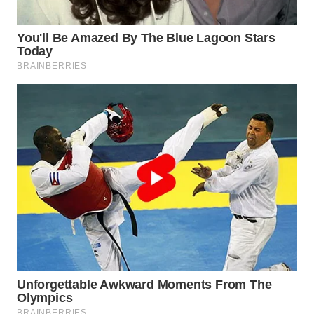
WN
SUMEDANG
WN
CIANJUR
WN
KEPULAUAN
SERIBU
WN
TANGERANG
WN
BINJAI
WN
CIREBON