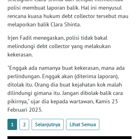
WN
polisi membuat laporan balik. Hal ini menyusul
BANTEN
rencana kuasa hukum debt collector tersebut mau
melaporkan balik Clara Shinta.
WN
NTT
Irjen Fadil menegaskan, polisi tidak bakal
melindungi debt collector yang melakukan
WN
kekerasan.
KEPRI
"Enggak ada namanya buat kekerasan, mana ada
WN
perlindungan. Enggak akan (diterima laporan),
PAPUA
ditolak itu. Orang dia buat kejahatan kok malah
dilindungi gimana itu. Jangan dibolak-balik cara
WN
pikirnya," ujar dia kepada wartawan, Kamis 23
PAPUA
Februari 2023.
BARAT
1
2
Selanjutnya
Lihat Semua
WN
RIAU