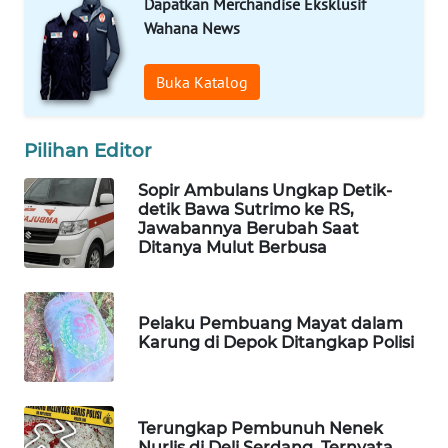
Dapatkan Merchandise Eksklusif
Wahana News
WAHANA
LISTRIK
Buka Katalog
WAHANA
TRAVEL
Pilihan Editor
WAHANA
Sopir Ambulans Ungkap Detik-
TV
detik Bawa Sutrimo ke RS,
Jawabannya Berubah Saat
Ditanya Mulut Berbusa
WAHANANEWS
ID
Pelaku Pembuang Mayat dalam
WAHANANEWS
Karung di Depok Ditangkap Polisi
CO ID
WAHANANEWS
NET
Terungkap Pembunuh Nenek
Nurlis di Deli Serdang, Ternyata