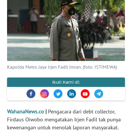
SAINS-TEKNO
KESEHATAN
INTERNASIONAL
SERBA-SERBI
Kapolda Metro Jaya Irjen Fadil Imran. (foto: ISTIMEWA)
PENDIDIKAN
Ikuti Kami di:
OLAHRAGA
OPINI
WahanaNews.co
|
Pengacara dari debt collector,
EDITORIAL
Firdaus Oiwobo mengatakan Irjen Fadil tak punya
kewenangan untuk menolak laporan masyarakat.