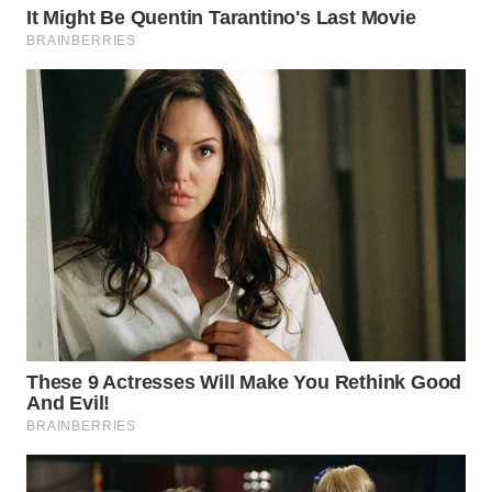
WN
TAPANULI
SELATAN
WN
TANJUNG
LESUNG
WN
KARO
WN
SIMALUNGUN
WN
LABUHANBATU
WN