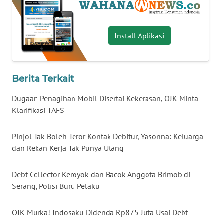
WN
BABEL
Install Aplikasi
WN
SUMBAR
Berita Terkait
WN
Dugaan Penagihan Mobil Disertai Kekerasan, OJK Minta
SUMSEL
Klarifikasi TAFS
WN
BENGKULU
Pinjol Tak Boleh Teror Kontak Debitur, Yasonna: Keluarga
dan Rekan Kerja Tak Punya Utang
WN
LAMPUNG
Debt Collector Keroyok dan Bacok Anggota Brimob di
Serang, Polisi Buru Pelaku
WN
JATENG
OJK Murka! Indosaku Didenda Rp875 Juta Usai Debt