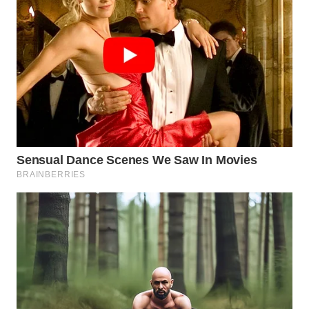
WN
KALTARA
WN
KALSEL
WN
KALTIM
WN
SULSEL
WN
GORONTALO
WN
SULUT