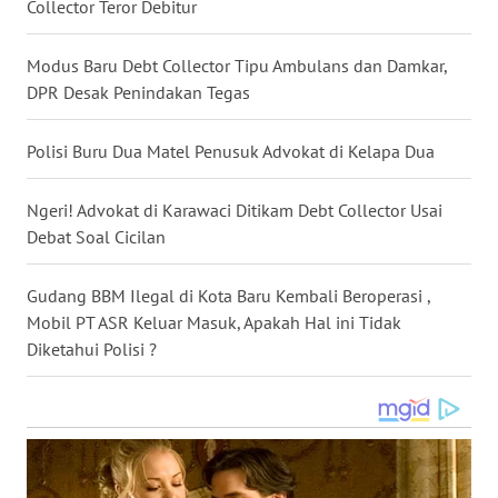
Collector Teror Debitur
WN
NUSANTARA
Modus Baru Debt Collector Tipu Ambulans dan Damkar,
DPR Desak Penindakan Tegas
WN
JOGJA
Polisi Buru Dua Matel Penusuk Advokat di Kelapa Dua
WN
Ngeri! Advokat di Karawaci Ditikam Debt Collector Usai
JATIM
Debat Soal Cicilan
WN
Gudang BBM Ilegal di Kota Baru Kembali Beroperasi ,
BALI
Mobil PT ASR Keluar Masuk, Apakah Hal ini Tidak
Diketahui Polisi ?
WN
KALBAR
WN
KALTENG