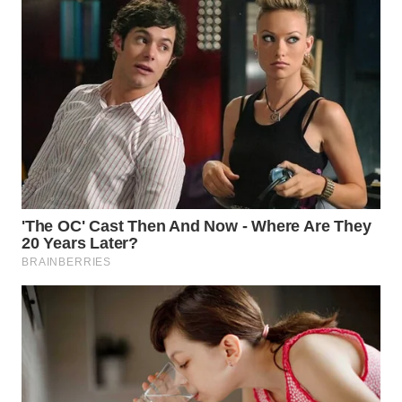
TAPANULI
TENGAH
WN DELI
SERDANG
WN
TEBING
TINGGI
WN
PAKPAK
WN
KARAWANG
WN
BEKASI