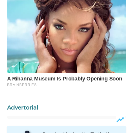
Wahana
Media
Group
WAHANA
NEWS
WAHANA
TANI
WAHANA
ADVOKAT
WAHANA
INFRASTRUKTUR
Advertorial
WAHANA
KONSUMEN