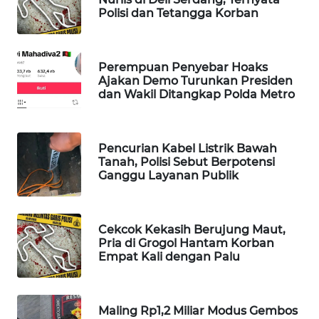
Polisi dan Tetangga Korban
WAHANA
SPORT
Perempuan Penyebar Hoaks
WAHANA
Ajakan Demo Turunkan Presiden
UMKM
dan Wakil Ditangkap Polda Metro
WAHANA
SELEB
Pencurian Kabel Listrik Bawah
Tanah, Polisi Sebut Berpotensi
Ganggu Layanan Publik
WAHANA
PERSONA
WAHANA
Cekcok Kekasih Berujung Maut,
Pria di Grogol Hantam Korban
OTOMOTIF
Empat Kali dengan Palu
WAHANA
HEALTH
Maling Rp1,2 Miliar Modus Gembos