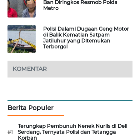
Ban Diringkos Resmob Polda
WAHANA
Metro
DESA
WISATA
Polisi Dalami Dugaan Geng Motor
di Balik Kematian Satpam
LAPAK
Jatiluhur yang Ditemukan
WAHANA
Terborgol
Wahana
Network
KOMENTAR
KONSUMEN
LISTRIK
MASYARAKAT
Berita Populer
KELISTRIKAN
Terungkap Pembunuh Nenek Nurlis di Deli
WALINKI
#1
Serdang, Ternyata Polisi dan Tetangga
ID
Korban