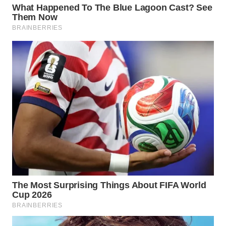
WN
NATUNA
WN
BINTAN
WN
MANDALIKA
WN
LIKUPANG
WN
LABUANBAJO
WN
BORNEO