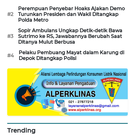
Perempuan Penyebar Hoaks Ajakan Demo
MAWAKA
#2
Turunkan Presiden dan Wakil Ditangkap
ID
Polda Metro
Sopir Ambulans Ungkap Detik-detik Bawa
MARTABAT
#3
Sutrimo ke RS, Jawabannya Berubah Saat
NET
Ditanya Mulut Berbusa
Pelaku Pembuang Mayat dalam Karung di
PLN
#4
Depok Ditangkap Polisi
WATCH
MKLI
LPKKI
LKKI
KOPEKLIN
Trending