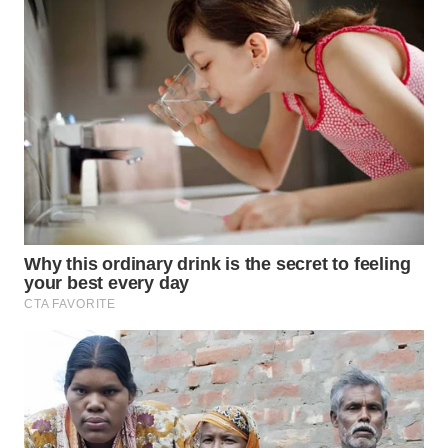
TAPANULI
TENGAH
WN DELI
SERDANG
WN
TEBING
TINGGI
WN
PAKPAK
WN
KARAWANG
WN
BEKASI