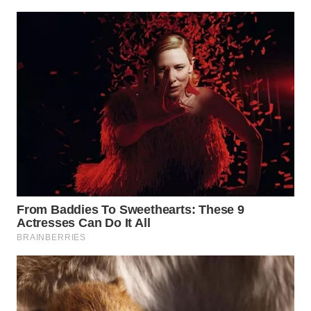
WN
INDRAMAYU
WN
KUNINGAN
WN
MAJALENGKA
WN
SUBANG
WN
SUKABUMI
WN
PURWAKARTA