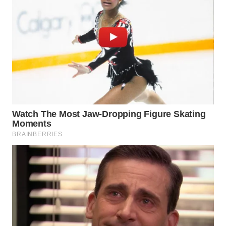
WAHANA
LISTRIK
WAHANA
TRAVEL
WAHANA
TV
WAHANANEWS
ID
WAHANANEWS
CO ID
WAHANANEWS
NET