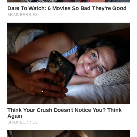
WN
TAPANULI
SELATAN
WN
TANJUNG
LESUNG
WN
KARO
WN
SIMALUNGUN
WN
LABUHANBATU
WN