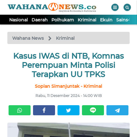
Nasional
Daerah
Polhukam
Kriminal
Ekuin
Sains-Te
WAHANA
Tutup
TV
Wahana News
Kriminal
NASIONAL
Kasus IWAS di NTB, Komnas
Perempuan Minta Polisi
DAERAH
Terapkan UU TPKS
Sopian Simanjuntak - Kriminal
POLHUKAM
Rabu, 11 Desember 2024 - 14:00 WIB
KRIMINAL
EKUIN