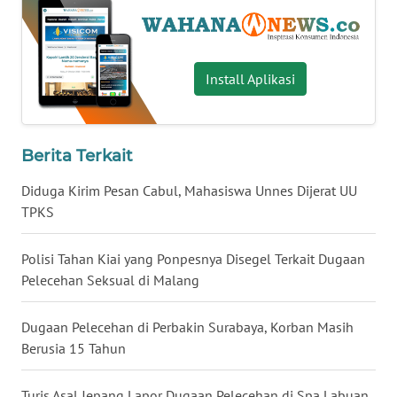
WN
BABEL
Install Aplikasi
WN
SUMBAR
Berita Terkait
WN
SUMSEL
Diduga Kirim Pesan Cabul, Mahasiswa Unnes Dijerat UU
TPKS
WN
BENGKULU
Polisi Tahan Kiai yang Ponpesnya Disegel Terkait Dugaan
Pelecehan Seksual di Malang
WN
LAMPUNG
Dugaan Pelecehan di Perbakin Surabaya, Korban Masih
Berusia 15 Tahun
WN
JATENG
Turis Asal Jepang Lapor Dugaan Pelecehan di Spa Labuan