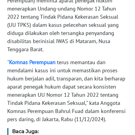
Perempuan) meminta aparat penegak hukum
Informasi
menerapkan Undang-undang Nomor 12 Tahun
INDEKS
2022 tentang Tindak Pidana Kekerasan Seksual
BERITA
(UU TPKS) dalam kasus pelecehan seksual yang
diduga dilakukan oleh tersangka penyandang
KONTAK
disabilitas berinisial IWAS di Mataram, Nusa
KAMI
Tenggara Barat.
INFO
"
Komnas
Perempuan
terus memantau dan
IKLAN
mendalami kasus ini untuk memastikan proses
hukum berjalan adil, transparan, dan kita berharap
TENTANG
aparat penegak hukum dapat secara konsisten
KAMI
menerapkan UU Nomor 12 Tahun 2022 tentang
Tindak Pidana Kekerasan Seksual," kata Anggota
PEDOMAN
Komnas Perempuan Bahrul Fuad dalam konferensi
MEDIA
SIBER
pers daring, di Jakarta, Rabu (11/12/2024).
Baca Juga:
REDAKSI