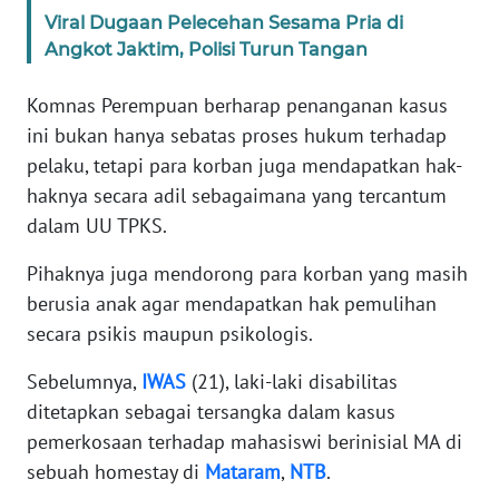
Viral Dugaan Pelecehan Sesama Pria di
Angkot Jaktim, Polisi Turun Tangan
KARIR
Komnas Perempuan berharap penanganan kasus
DISCLAIMER
ini bukan hanya sebatas proses hukum terhadap
pelaku, tetapi para korban juga mendapatkan hak-
Wahana
News
haknya secara adil sebagaimana yang tercantum
Regional
dalam UU TPKS.
WN
Pihaknya juga mendorong para korban yang masih
SUMUT
berusia anak agar mendapatkan hak pemulihan
secara psikis maupun psikologis.
WN
JAKARTA
Sebelumnya,
IWAS
(21), laki-laki disabilitas
ditetapkan sebagai tersangka dalam kasus
WN
pemerkosaan terhadap mahasiswi berinisial MA di
JABAR
sebuah homestay di
Mataram
,
NTB
.