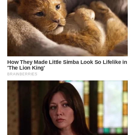
WN
PRIANGAN
TIMUR
WN
SEMARANG
WN
SOLO
WN
BOROBUDUR
WN
MADURA
WN
SURABAYA