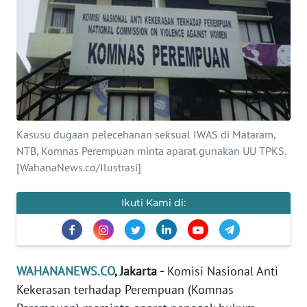
SAINS-TEKNO
KESEHATAN
INTERNASIONAL
SERBA-SERBI
Kasusu dugaan pelecehanan seksual IWAS di Mataram,
NTB, Komnas Perempuan minta aparat gunakan UU TPKS.
PENDIDIKAN
[WahanaNews.co/Ilustrasi]
OLAHRAGA
Ikuti Kami di:
OPINI
WAHANANEWS.CO
, Jakarta -
Komisi Nasional Anti
EDITORIAL
Kekerasan terhadap Perempuan (Komnas