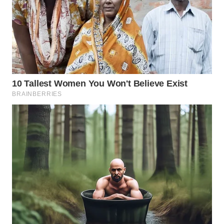
WN
BOGOR
WN
DEPOK
WN
TAPANULI
UTARA
WN
SAMOSIR
WN
PADANG
LAWAS