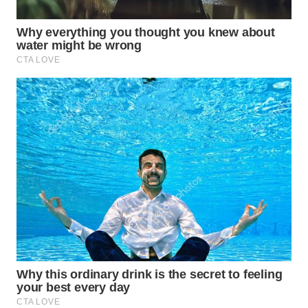
WN
SUMEDANG
WN
CIANJUR
WN
KEPULAUAN
SERIBU
WN
TANGERANG
WN
BINJAI
WN
CIREBON