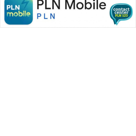
WAHANA MEDIA GROUP
|
|
|
WAHANA NEWS co
WAHANA TANI
WAHANA ADVOKAT
|
|
WAHANA INFRASTRUKTUR
WAHANA KONSUMEN
|
|
|
WAHANA LISTRIK
WAHANA TRAVEL
WAHANA TV
|
|
|
WAHANANEWS id
WAHANANEWS CO ID
WAHANANEWS NET
|
|
|
WAHANA SPORT ID
Wahana UMKM
Wahana Seleb