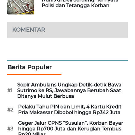
Polisi dan Tetangga Korban
PORTAL
KONSUMEN
FORWAMKI
KOMENTAR
ALPERKLINAS
FORJASIDA
Berita Populer
TAMBANG
NEWS
Sopir Ambulans Ungkap Detik-detik Bawa
#1
Sutrimo ke RS, Jawabannya Berubah Saat
Ditanya Mulut Berbusa
SITUNGIR
NEWS
Pelaku Tahu PIN dan Limit, 4 Kartu Kredit
#2
Pria Makassar Dibobol hingga Rp342 Juta
SIDIKALANG
Geger Jalur CPNS “Susulan”, Korban Bayar
NEWS
#3
hingga Rp700 Juta dan Kerugian Tembus
Rp20 Miliar