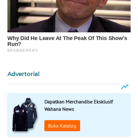
WAHANA
SPORT
WAHANA
UMKM
WAHANA
SELEB
Advertorial
WAHANA
PERSONA
WAHANA
Dapatkan Merchandise Eksklusif
OTOMOTIF
Wahana News
WAHANA
Buka Katalog
HEALTH