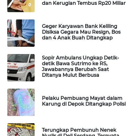
dan Kerugian Tembus Rp20 Miliar
MAWAKA
ID
Geger Karyawan Bank Keliling
Disiksa Gegara Mau Resign, Bos
MARTABAT
dan 4 Anak Buah Ditangkap
NET
PLN
Sopir Ambulans Ungkap Detik-
WATCH
detik Bawa Sutrimo ke RS,
Jawabannya Berubah Saat
Ditanya Mulut Berbusa
MKLI
LPKKI
Pelaku Pembuang Mayat dalam
Karung di Depok Ditangkap Polisi
LKKI
KOPEKLIN
Terungkap Pembunuh Nenek
Nurlis di Deli Serdang, Ternyata