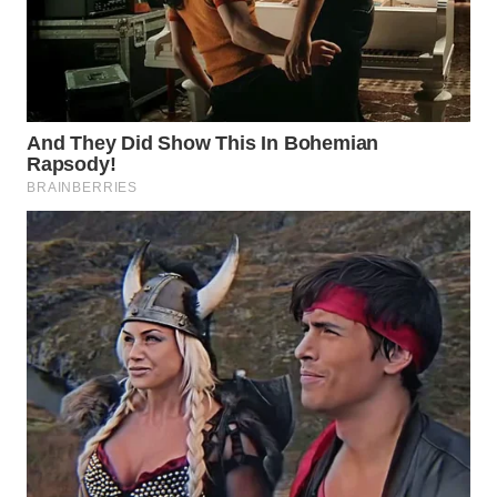
WN
MALUKU
WN
MALUT
WN
DAIRI
WN
DANAU
TOBA
WN
NIAS
WN
LANGKAT