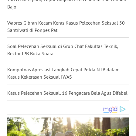
Bajo
WN
NUSANTARA
Wapres Gibran Kecam Keras Kasus Pelecehan Seksual 50
Santriwati di Ponpes Pati
WN
JOGJA
Soal Pelecehan Seksual di Grup Chat Fakultas Teknik,
WN
Rektor IPB Buka Suara
JATIM
Kompolnas Apresiasi Langkah Cepat Polda NTB dalam
WN
Kasus Kekerasan Seksual IWAS
BALI
Kasus Pelecehan Seksual, 16 Pengacara Bela Agus Difabel
WN
KALBAR
WN
KALTENG