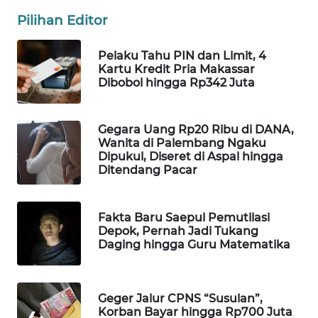
WAHANA
Pilihan Editor
DESA
WISATA
Pelaku Tahu PIN dan Limit, 4
Kartu Kredit Pria Makassar
Dibobol hingga Rp342 Juta
LAPAK
WAHANA
Gegara Uang Rp20 Ribu di DANA,
Wahana
Wanita di Palembang Ngaku
Network
Dipukul, Diseret di Aspal hingga
Ditendang Pacar
KONSUMEN
LISTRIK
Fakta Baru Saepul Pemutilasi
Depok, Pernah Jadi Tukang
MASYARAKAT
Daging hingga Guru Matematika
KELISTRIKAN
WALINKI
Geger Jalur CPNS “Susulan”,
ID
Korban Bayar hingga Rp700 Juta