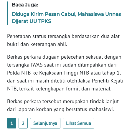
WN
Baca Juga:
BANTEN
Diduga Kirim Pesan Cabul, Mahasiswa Unnes
Dijerat UU TPKS
WN
NTT
Penetapan status tersangka berdasarkan dua alat
bukti dan keterangan ahli.
WN
KEPRI
Berkas perkara dugaan pelecehan seksual dengan
tersangka IWAS saat ini sudah dilimpahkan dari
WN
Polda NTB ke Kejaksaan Tinggi NTB atau tahap 1,
PAPUA
dan saat ini masih diteliti oleh Jaksa Peneliti Kejati
NTB, terkait kelengkapan formil dan material.
WN
PAPUA
Berkas perkara tersebut merupakan tindak lanjut
BARAT
dari laporan korban yang berstatus mahasiswi.
WN
1
2
Selanjutnya
Lihat Semua
RIAU