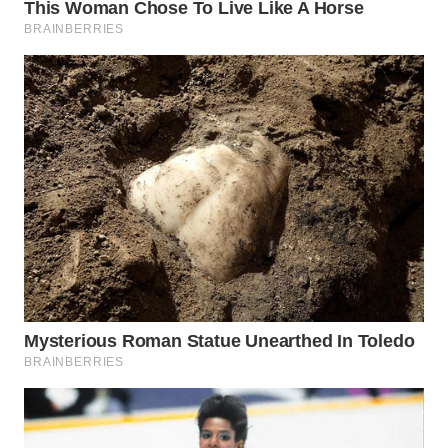
Wahana
Media
Group
WAHANA
NEWS
WAHANA
TANI
WAHANA
ADVOKAT
WAHANA
INFRASTRUKTUR
WAHANA
KONSUMEN