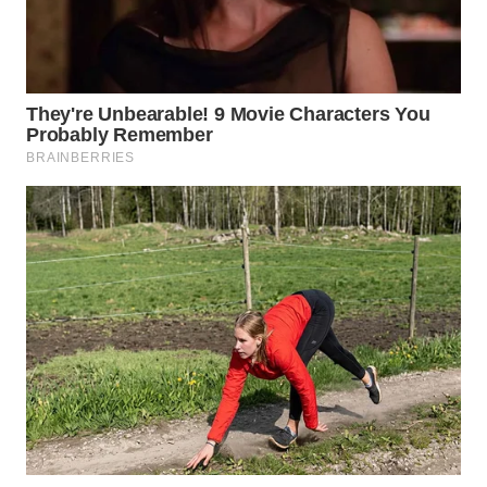
WN
NATUNA
WN
BINTAN
WN
MANDALIKA
WN
LIKUPANG
WN
LABUANBAJO
WN
BORNEO