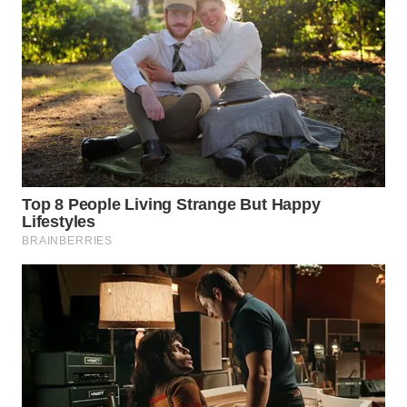
WN
KALTARA
WN
KALSEL
WN
KALTIM
WN
SULSEL
WN
GORONTALO
WN
SULUT