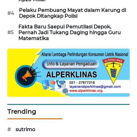
SIBARAGAS
Pelaku Pembuang Mayat dalam Karung di
#4
NEWS
Depok Ditangkap Polisi
Fakta Baru Saepul Pemutilasi Depok,
METRO
#5
Pernah Jadi Tukang Daging hingga Guru
SIANTAR
Matematika
NEWS
METRO
MEDAN
NEWS
METRO
JAKARTA
NEWS
Trending
KRT
NEWS
#
sutrimo