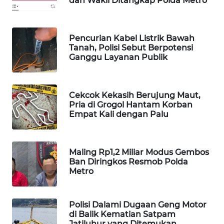
dan Wakil Ditangkap Polda Metro
WAHANA
DESA
WISATA
Pencurian Kabel Listrik Bawah
Tanah, Polisi Sebut Berpotensi
Ganggu Layanan Publik
LAPAK
WAHANA
Wahana
Cekcok Kekasih Berujung Maut,
Network
Pria di Grogol Hantam Korban
Empat Kali dengan Palu
KONSUMEN
LISTRIK
Maling Rp1,2 Miliar Modus Gembos
Ban Diringkos Resmob Polda
MASYARAKAT
Metro
KELISTRIKAN
WALINKI
Polisi Dalami Dugaan Geng Motor
di Balik Kematian Satpam
ID
Jatiluhur yang Ditemukan