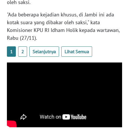
oleh saksi.
WN
BANTEN
"Ada beberapa kejadian khusus, di Jambi ini ada
kotak suara yang dibakar oleh saksi," kata
WN
Komisioner KPU RI Idham Holik kepada wartawan,
NTT
Rabu (27/11).
WN
1
2
Selanjutnya
Lihat Semua
KEPRI
WN
PAPUA
WN
PAPUA
BARAT
WN
RIAU