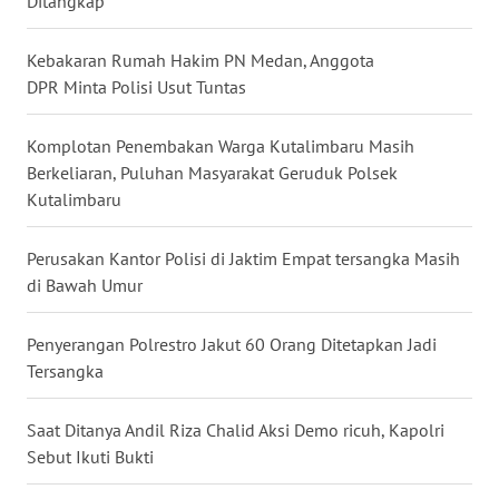
Ditangkap
WN
BABEL
Kebakaran Rumah Hakim PN Medan, Anggota
DPR Minta Polisi Usut Tuntas
WN
SUMBAR
Komplotan Penembakan Warga Kutalimbaru Masih
Berkeliaran, Puluhan Masyarakat Geruduk Polsek
WN
Kutalimbaru
SUMSEL
Perusakan Kantor Polisi di Jaktim Empat tersangka Masih
WN
di Bawah Umur
BENGKULU
Penyerangan Polrestro Jakut 60 Orang Ditetapkan Jadi
WN
Tersangka
LAMPUNG
Saat Ditanya Andil Riza Chalid Aksi Demo ricuh, Kapolri
WN
Sebut Ikuti Bukti
JATENG