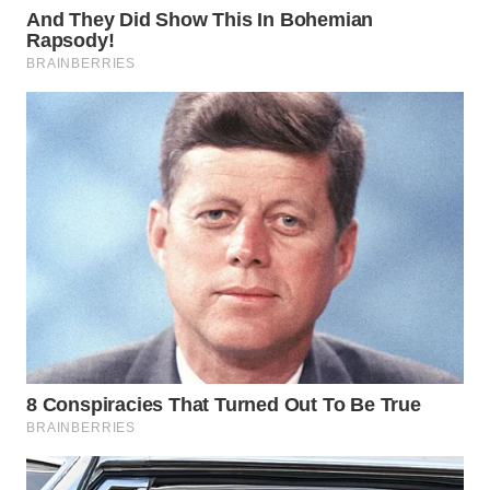
WN
MALUKU
WN
MALUT
WN
DAIRI
WN
DANAU
TOBA
WN
NIAS
WN
LANGKAT