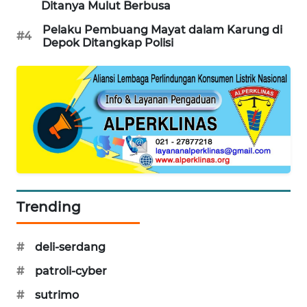
Ditanya Mulut Berbusa
PORTAL
KONSUMEN
Pelaku Pembuang Mayat dalam Karung di
#4
Depok Ditangkap Polisi
FORWAMKI
ALPERKLINAS
FORJASIDA
TAMBANG
NEWS
Trending
SITUNGIR
NEWS
#
deli-serdang
#
patroli-cyber
SIDIKALANG
NEWS
#
sutrimo