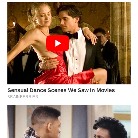
WN
SUMEDANG
WN
CIANJUR
WN
KEPULAUAN
SERIBU
WN
TANGERANG
WN
BINJAI
WN
CIREBON