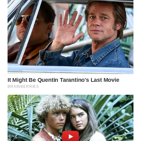
WN
TAPANULI
SELATAN
WN
TANJUNG
LESUNG
WN
KARO
WN
SIMALUNGUN
WN
LABUHANBATU
WN