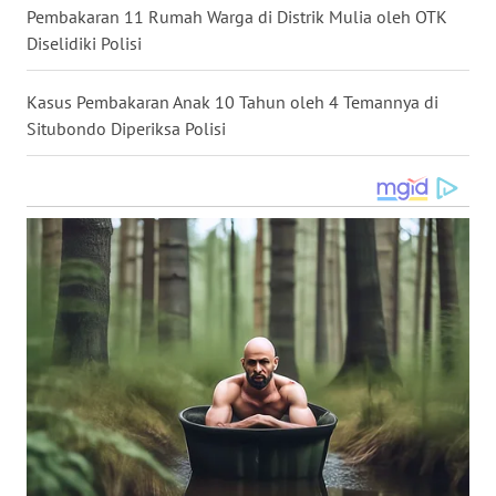
Pembakaran 11 Rumah Warga di Distrik Mulia oleh OTK
WN
Diselidiki Polisi
NUSANTARA
Kasus Pembakaran Anak 10 Tahun oleh 4 Temannya di
WN
Situbondo Diperiksa Polisi
JOGJA
WN
JATIM
WN
BALI
WN
KALBAR
WN
KALTENG