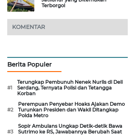
Terborgol
MAWAKA
ID
KOMENTAR
MARTABAT
NET
PLN
WATCH
Berita Populer
MKLI
Terungkap Pembunuh Nenek Nurlis di Deli
#1
Serdang, Ternyata Polisi dan Tetangga
LPKKI
Korban
Perempuan Penyebar Hoaks Ajakan Demo
LKKI
#2
Turunkan Presiden dan Wakil Ditangkap
Polda Metro
KOPEKLIN
Sopir Ambulans Ungkap Detik-detik Bawa
#3
Sutrimo ke RS, Jawabannya Berubah Saat