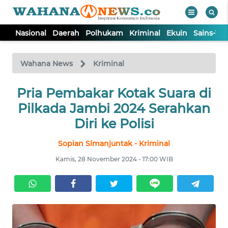
Nasional
Daerah
Polhukam
Kriminal
Ekuin
Sains-Te
WAHANA
Tutup
TV
Wahana News
Kriminal
NASIONAL
Pria Pembakar Kotak Suara di
Pilkada Jambi 2024 Serahkan
DAERAH
Diri ke Polisi
Sopian Simanjuntak - Kriminal
POLHUKAM
Kamis, 28 November 2024 - 17:00 WIB
KRIMINAL
EKUIN