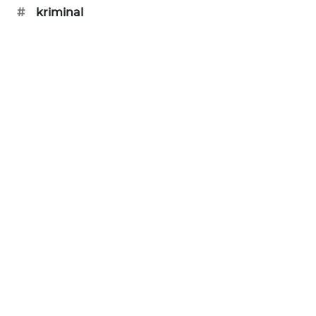
#
kriminal
SIBARAGAS
NEWS
METRO
SIANTAR
NEWS
METRO
MEDAN
NEWS
METRO
JAKARTA
NEWS
KRT
NEWS