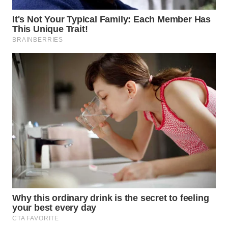
WN
BOGOR
WN
DEPOK
WN
TAPANULI
UTARA
WN
SAMOSIR
WN
PADANG
LAWAS