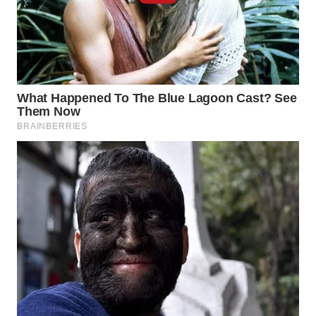
TAPANULI
TENGAH
WN DELI
SERDANG
WN
TEBING
TINGGI
WN
PAKPAK
WN
KARAWANG
WN
BEKASI