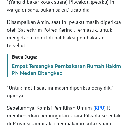
"(Yang dibakar kotak suara) Pilwakot, (pelaku) ini
warga di sana, bukan saksi," ucap dia.
KARIR
Disampaikan Amin, saat ini pelaku masih diperiksa
DISCLAIMER
oleh Satreskrim Polres Kerinci. Termasuk, untuk
mengetahui motif di balik aksi pembakaran
Wahana
tersebut.
News
Regional
Baca Juga:
Empat Tersangka Pembakaran Rumah Hakim
WN
PN Medan Ditangkap
SUMUT
"Untuk motif saat ini masih diperiksa penyidik,"
WN
ujarnya.
JAKARTA
Sebelumnya, Komisi Pemilihan Umum (
KPU
) RI
WN
membeberkan pemungutan suara Pilkada serentak
JABAR
di Provinsi Jambi aksi pembakaran kotak suara