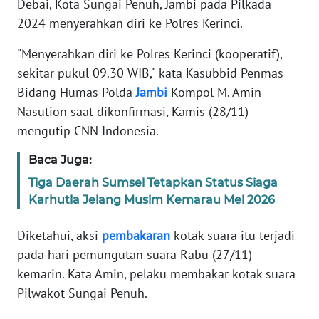
Debai, Kota Sungai Penuh, Jambi pada Pilkada
Informasi
2024 menyerahkan diri ke Polres Kerinci.
INDEKS
BERITA
"Menyerahkan diri ke Polres Kerinci (kooperatif),
sekitar pukul 09.30 WIB," kata Kasubbid Penmas
KONTAK
Bidang Humas Polda
Jambi
Kompol M. Amin
KAMI
Nasution saat dikonfirmasi, Kamis (28/11)
mengutip CNN Indonesia.
INFO
IKLAN
Baca Juga:
Tiga Daerah Sumsel Tetapkan Status Siaga
TENTANG
Karhutla Jelang Musim Kemarau Mei 2026
KAMI
Diketahui, aksi
pembakaran
kotak suara itu terjadi
PEDOMAN
pada hari pemungutan suara Rabu (27/11)
MEDIA
kemarin. Kata Amin, pelaku membakar kotak suara
SIBER
Pilwakot Sungai Penuh.
REDAKSI