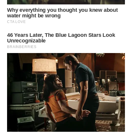
WN
KALTARA
WN
KALSEL
WN
KALTIM
WN
SULSEL
WN
GORONTALO
WN
SULUT