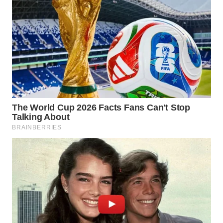
Wahana
Media
Group
WAHANA
NEWS
WAHANA
TANI
WAHANA
ADVOKAT
WAHANA
INFRASTRUKTUR
WAHANA
KONSUMEN