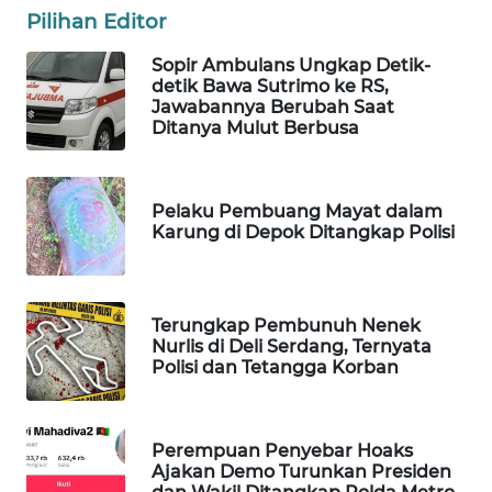
Pilihan Editor
WAHANA
SPORT
Sopir Ambulans Ungkap Detik-
detik Bawa Sutrimo ke RS,
Jawabannya Berubah Saat
WAHANA
Ditanya Mulut Berbusa
UMKM
WAHANA
Pelaku Pembuang Mayat dalam
SELEB
Karung di Depok Ditangkap Polisi
WAHANA
PERSONA
Terungkap Pembunuh Nenek
Nurlis di Deli Serdang, Ternyata
WAHANA
Polisi dan Tetangga Korban
OTOMOTIF
WAHANA
Perempuan Penyebar Hoaks
HEALTH
Ajakan Demo Turunkan Presiden