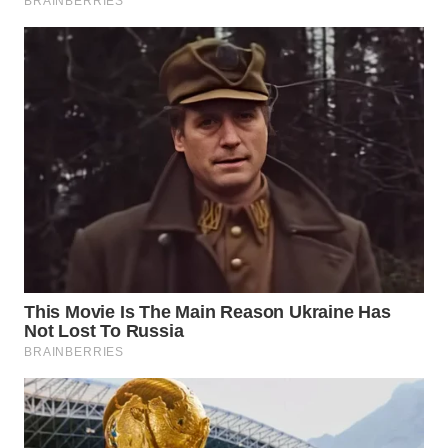
WN
NATUNA
WN
BINTAN
WN
MANDALIKA
WN
LIKUPANG
WN
LABUANBAJO
WN
BORNEO