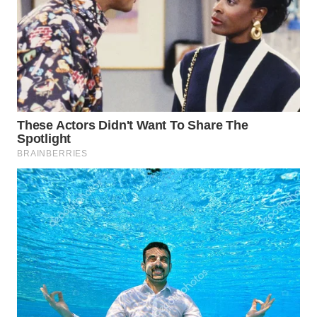
WN
INDRAMAYU
WN
KUNINGAN
WN
MAJALENGKA
WN
SUBANG
WN
SUKABUMI
WN
PURWAKARTA