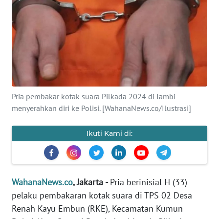
SAINS-TEKNO
KESEHATAN
INTERNASIONAL
SERBA-SERBI
Pria pembakar kotak suara Pilkada 2024 di Jambi
menyerahkan diri ke Polisi. [WahanaNews.co/Ilustrasi]
PENDIDIKAN
Ikuti Kami di:
OLAHRAGA
OPINI
WahanaNews.co
, Jakarta -
Pria berinisial H (33)
pelaku pembakaran kotak suara di TPS 02 Desa
EDITORIAL
Renah Kayu Embun (RKE), Kecamatan Kumun