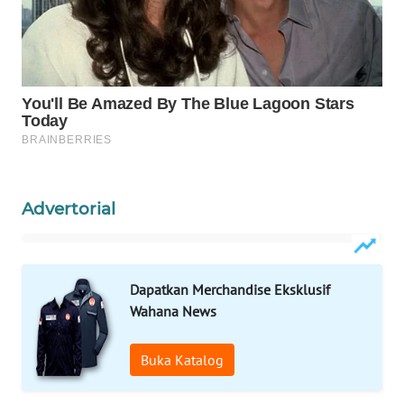
WAHANA
LISTRIK
WAHANA
TRAVEL
WAHANA
TV
Advertorial
WAHANANEWS
ID
Dapatkan Merchandise Eksklusif
WAHANANEWS
Wahana News
CO ID
Buka Katalog
WAHANANEWS
NET