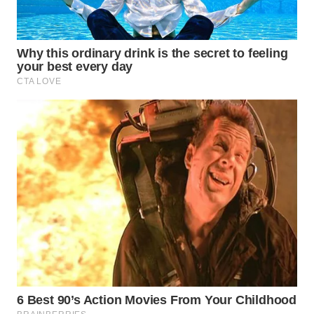
WN
PRIANGAN
TIMUR
WN
SEMARANG
WN
SOLO
WN
BOROBUDUR
WN
MADURA
WN
SURABAYA