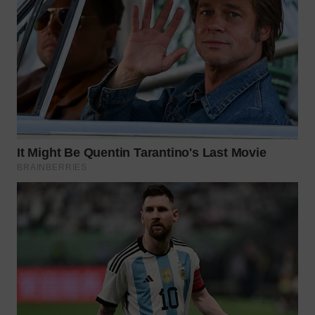
WN
MALUKU
WN
MALUT
WN
DAIRI
WN
DANAU
TOBA
WN
NIAS
WN
LANGKAT