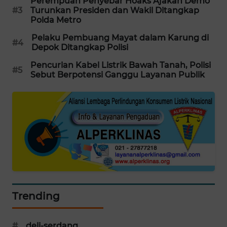
Perempuan Penyebar Hoaks Ajakan Demo
PORTAL
#3
Turunkan Presiden dan Wakil Ditangkap
Polda Metro
KONSUMEN
Pelaku Pembuang Mayat dalam Karung di
#4
Depok Ditangkap Polisi
FORWAMKI
Pencurian Kabel Listrik Bawah Tanah, Polisi
#5
ALPERKLINAS
Sebut Berpotensi Ganggu Layanan Publik
FORJASIDA
TAMBANG
NEWS
SITUNGIR
NEWS
Trending
SIDIKALANG
NEWS
#
deli-serdang