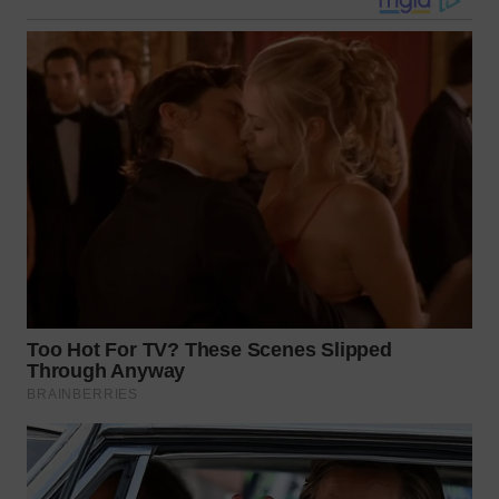
WN
KALTARA
WN
KALSEL
WN
KALTIM
WN
SULSEL
WN
GORONTALO
WN
SULUT