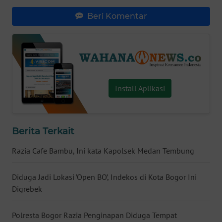
WN
Beri Komentar
BABEL
WN
SUMBAR
Install Aplikasi
WN
SUMSEL
WN
Berita Terkait
BENGKULU
Razia Cafe Bambu, Ini kata Kapolsek Medan Tembung
WN
LAMPUNG
Diduga Jadi Lokasi ’Open BO’, Indekos di Kota Bogor Ini
Digrebek
WN
JATENG
Polresta Bogor Razia Penginapan Diduga Tempat