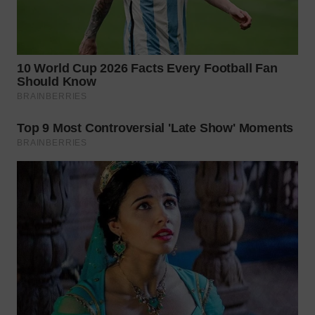
WN
TAPANULI
SELATAN
WN
TANJUNG
LESUNG
WN
KARO
WN
SIMALUNGUN
WN
LABUHANBATU
WN