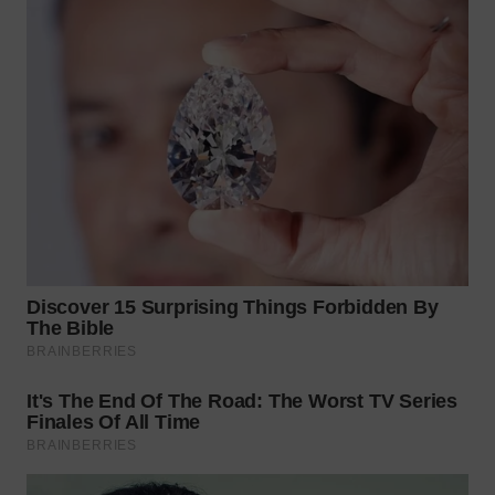
WN
NATUNA
WN
BINTAN
WN
MANDALIKA
WN
LIKUPANG
WN
LABUANBAJO
WN
BORNEO