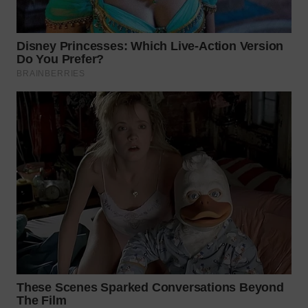
TAPANULI
TENGAH
WN DELI
SERDANG
WN
TEBING
TINGGI
WN
PAKPAK
WN
KARAWANG
WN
BEKASI