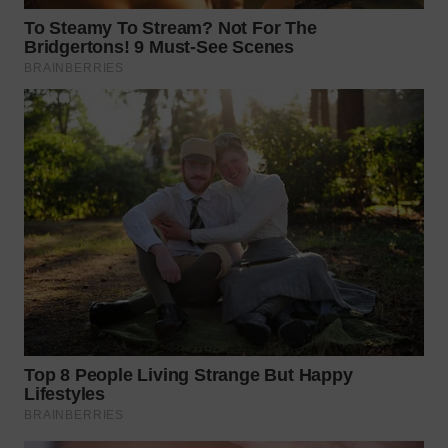
WN
PRIANGAN
TIMUR
WN
SEMARANG
WN
SOLO
WN
BOROBUDUR
WN
MADURA
WN
SURABAYA