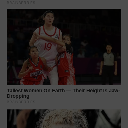
WN
BOGOR
WN
DEPOK
WN
TAPANULI
UTARA
WN
SAMOSIR
WN
PADANG
LAWAS