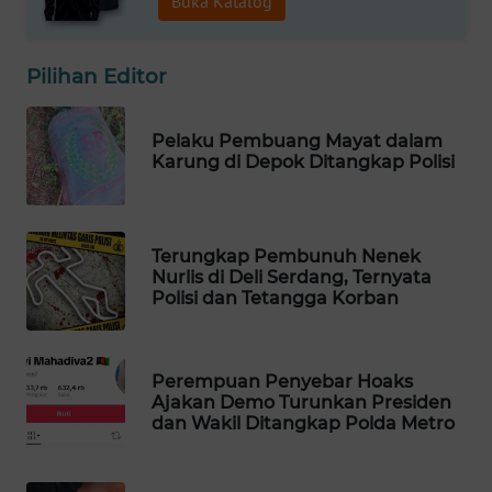
Buka Katalog
WAHANA
SPORT
Pilihan Editor
WAHANA
UMKM
Pelaku Pembuang Mayat dalam
Karung di Depok Ditangkap Polisi
WAHANA
SELEB
Terungkap Pembunuh Nenek
WAHANA
Nurlis di Deli Serdang, Ternyata
PERSONA
Polisi dan Tetangga Korban
WAHANA
OTOMOTIF
Perempuan Penyebar Hoaks
Ajakan Demo Turunkan Presiden
dan Wakil Ditangkap Polda Metro
WAHANA
HEALTH