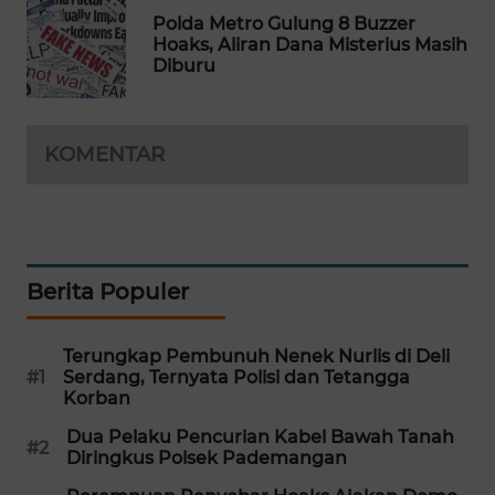
Polda Metro Gulung 8 Buzzer
MAWAKA
Hoaks, Aliran Dana Misterius Masih
ID
Diburu
MARTABAT
NET
KOMENTAR
PLN
WATCH
MKLI
Berita Populer
LPKKI
Terungkap Pembunuh Nenek Nurlis di Deli
#1
Serdang, Ternyata Polisi dan Tetangga
Korban
LKKI
Dua Pelaku Pencurian Kabel Bawah Tanah
#2
Diringkus Polsek Pademangan
KOPEKLIN