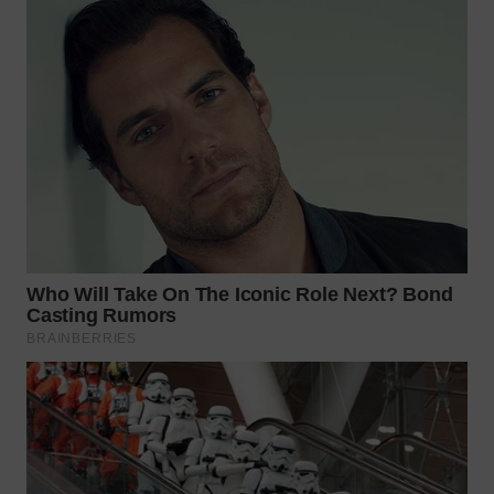
Wahana
Media
Group
WAHANA
NEWS
WAHANA
TANI
WAHANA
ADVOKAT
WAHANA
INFRASTRUKTUR
WAHANA
KONSUMEN