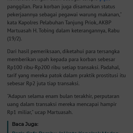
panggilan. Para korban juga disamarkan status
pekerjaannya sebagai pegawai warung makanan,"
KARIR
kata Kapolres Pelabuhan Tanjung Priok, AKBP
Martuasah H. Tobing dalam keterangannya, Rabu
DISCLAIMER
(19/2).
Wahana
Dari hasil pemeriksaan, diketahui para tersangka
News
Regional
memberikan upah kepada para korban sebesar
Rp100 ribu-Rp200 ribu setiap transaksi. Padahal,
WN
tarif yang mereka patok dalam praktik prostitusi itu
SUMUT
sebesar Rp2 juta tiap transaksi.
WN
"Adapun selama enam bulan terakhir, perputaran
JAKARTA
uang dalam transaksi mereka mencapai hampir
Rp1 miliar," ucap Martuasah.
WN
JABAR
Baca Juga: