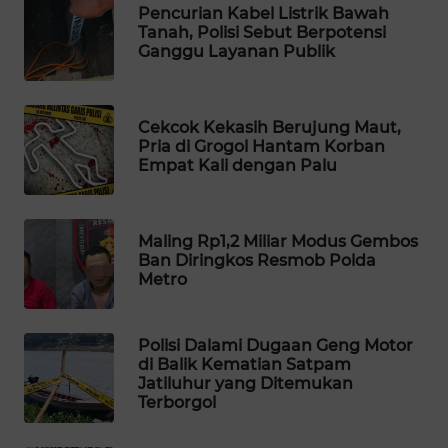
Pencurian Kabel Listrik Bawah
WAHANA
Tanah, Polisi Sebut Berpotensi
DESA
Ganggu Layanan Publik
WISATA
LAPAK
Cekcok Kekasih Berujung Maut,
WAHANA
Pria di Grogol Hantam Korban
Empat Kali dengan Palu
Wahana
Network
Maling Rp1,2 Miliar Modus Gembos
Ban Diringkos Resmob Polda
KONSUMEN
Metro
LISTRIK
MASYARAKAT
Polisi Dalami Dugaan Geng Motor
KELISTRIKAN
di Balik Kematian Satpam
Jatiluhur yang Ditemukan
Terborgol
WALINKI
ID