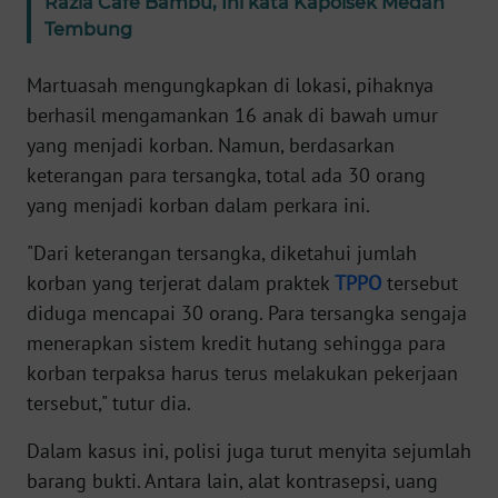
Razia Cafe Bambu, Ini kata Kapolsek Medan
WN
Tembung
BANTEN
Martuasah mengungkapkan di lokasi, pihaknya
WN
berhasil mengamankan 16 anak di bawah umur
NTT
yang menjadi korban. Namun, berdasarkan
keterangan para tersangka, total ada 30 orang
WN
yang menjadi korban dalam perkara ini.
KEPRI
"Dari keterangan tersangka, diketahui jumlah
WN
korban yang terjerat dalam praktek
TPPO
tersebut
PAPUA
diduga mencapai 30 orang. Para tersangka sengaja
menerapkan sistem kredit hutang sehingga para
WN
korban terpaksa harus terus melakukan pekerjaan
PAPUA
BARAT
tersebut," tutur dia.
Dalam kasus ini, polisi juga turut menyita sejumlah
WN
RIAU
barang bukti. Antara lain, alat kontrasepsi, uang