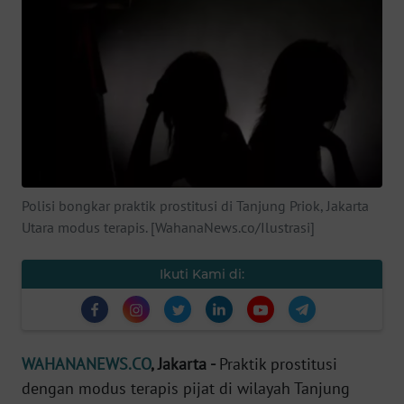
SAINS-TEKNO
KESEHATAN
INTERNASIONAL
SERBA-SERBI
Polisi bongkar praktik prostitusi di Tanjung Priok, Jakarta
PENDIDIKAN
Utara modus terapis. [WahanaNews.co/Ilustrasi]
OLAHRAGA
Ikuti Kami di:
OPINI
WAHANANEWS.CO
, Jakarta -
Praktik prostitusi
EDITORIAL
dengan modus terapis pijat di wilayah Tanjung