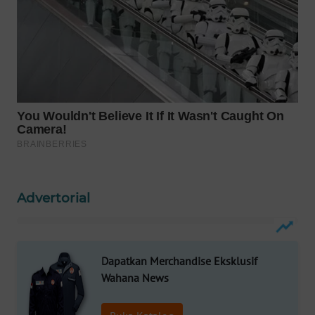
WAHANA
LISTRIK
WAHANA
TRAVEL
WAHANA
TV
WAHANANEWS
ID
Advertorial
WAHANANEWS
CO ID
Dapatkan Merchandise Eksklusif
Wahana News
WAHANANEWS
NET