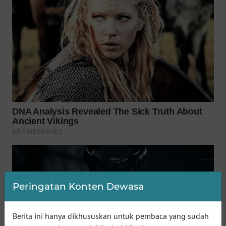
WN
SUMEDANG
WN
CIANJUR
WN
KEPULAUAN
SERIBU
WN
TANGERANG
WN
BINJAI
Peringatan Konten Dewasa
WN
CIREBON
Berita ini hanya dikhususkan untuk pembaca yang sudah