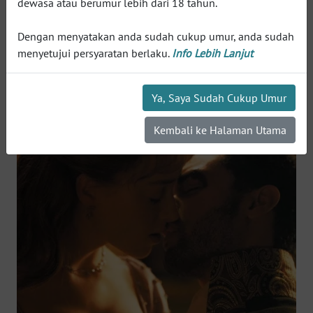
dewasa atau berumur lebih dari 18 tahun.
WN
INDRAMAYU
Dengan menyatakan anda sudah cukup umur, anda sudah
menyetujui persyaratan berlaku.
Info Lebih Lanjut
WN
KUNINGAN
Ya, Saya Sudah Cukup Umur
WN
Kembali ke Halaman Utama
MAJALENGKA
WN
SUBANG
WN
SUKABUMI
WN
PURWAKARTA