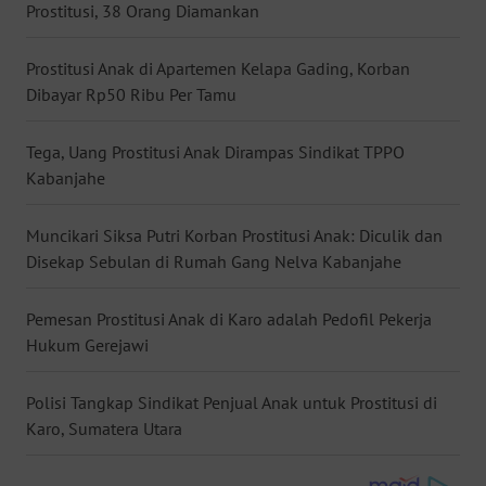
Prostitusi, 38 Orang Diamankan
WN
NUSANTARA
Prostitusi Anak di Apartemen Kelapa Gading, Korban
Dibayar Rp50 Ribu Per Tamu
WN
JOGJA
Tega, Uang Prostitusi Anak Dirampas Sindikat TPPO
Kabanjahe
WN
JATIM
Muncikari Siksa Putri Korban Prostitusi Anak: Diculik dan
Disekap Sebulan di Rumah Gang Nelva Kabanjahe
WN
BALI
Pemesan Prostitusi Anak di Karo adalah Pedofil Pekerja
Hukum Gerejawi
WN
KALBAR
Polisi Tangkap Sindikat Penjual Anak untuk Prostitusi di
Karo, Sumatera Utara
WN
KALTENG