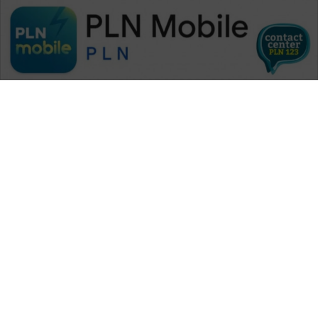
WAHANA MEDIA GROUP
|
|
|
WAHANA NEWS co
WAHANA TANI
WAHANA ADVOKAT
|
|
WAHANA INFRASTRUKTUR
WAHANA KONSUMEN
|
|
|
WAHANA LISTRIK
WAHANA TRAVEL
WAHANA TV
|
|
|
WAHANANEWS id
WAHANANEWS CO ID
WAHANANEWS NET