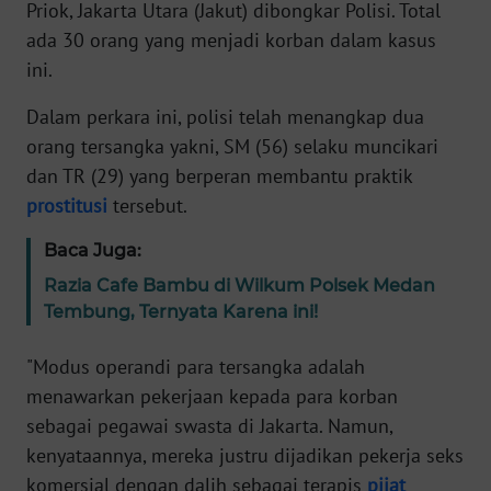
Informasi
Priok, Jakarta Utara (Jakut) dibongkar Polisi. Total
ada 30 orang yang menjadi korban dalam kasus
INDEKS
ini.
BERITA
Dalam perkara ini, polisi telah menangkap dua
KONTAK
orang tersangka yakni, SM (56) selaku muncikari
KAMI
dan TR (29) yang berperan membantu praktik
prostitusi
tersebut.
INFO
IKLAN
Baca Juga:
Razia Cafe Bambu di Wilkum Polsek Medan
TENTANG
Tembung, Ternyata Karena ini!
KAMI
"Modus operandi para tersangka adalah
PEDOMAN
menawarkan pekerjaan kepada para korban
MEDIA
sebagai pegawai swasta di Jakarta. Namun,
SIBER
kenyataannya, mereka justru dijadikan pekerja seks
komersial dengan dalih sebagai terapis
pijat
REDAKSI