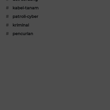
SIBARAGAS
#
kabel-tanam
NEWS
#
patroli-cyber
METRO
#
kriminal
SIANTAR
#
pencurian
NEWS
METRO
MEDAN
NEWS
METRO
JAKARTA
NEWS
KRT
NEWS