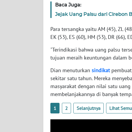
SERAMBI
Baca Juga:
Jejak Uang Palsu dari Cirebon B
WN
JAMBI
Para tersangka yaitu AM (45), ZL (48)
EK (53), ES (60), HM (53), DR (66), E
WN
SULTRA
"Terindikasi bahwa uang palsu ter
tujuan meraih keuntungan dalam be
WN
NTB
Dian menuturkan
sindikat
pembuat 
sekitar satu tahun. Mereka menyeb
WN
masyarakat dengan nilai satu uang
SULTENG
membelanjakannya di banyak tempa
WN
1
2
Selanjutnya
Lihat Sem
SULBAR
WN