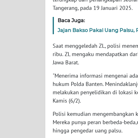
Tangerang, pada 19 Januari 2025.
WN
Baca Juga:
NTT
Jajan Bakso Pakai Uang Palsu,
WN
KEPRI
Saat menggeledah ZL, polisi mene
ribu. ZL mengaku mendapatkan dari
WN
Jawa Barat.
PAPUA
"Menerima informasi mengenai adan
hukum Polda Banten. Menindaklanju
WN
PAPUA
melakukan penyelidikan di lokasi ke
BARAT
Kamis (6/2).
WN
Polisi kemudian mengembangkan ka
RIAU
Mereka punya peran berbeda-beda,m
hingga pengedar uang palsu.
WN