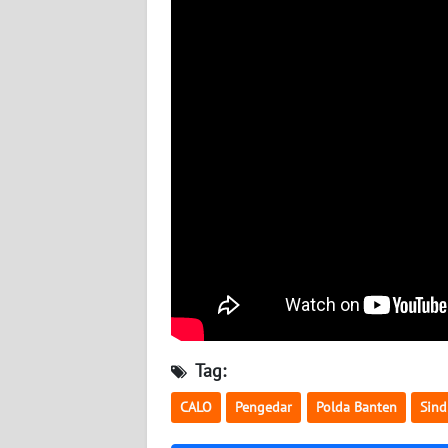
BABEL
WN
SUMBAR
WN
SUMSEL
WN
BENGKULU
WN
LAMPUNG
WN
Tag:
JATENG
CALO
Pengedar
Polda Banten
Sind
WN