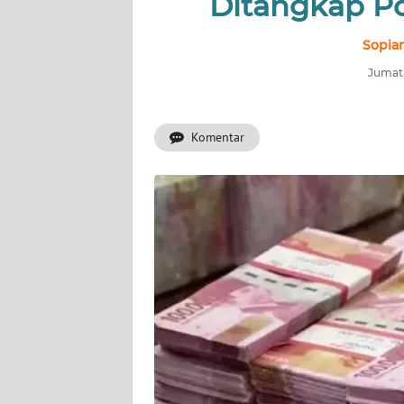
Ditangkap Pol
INDEKS
BERITA
Sopian
Jumat,
KONTAK
KAMI
Komentar
INFO
IKLAN
TENTANG
KAMI
PEDOMAN
MEDIA
SIBER
REDAKSI