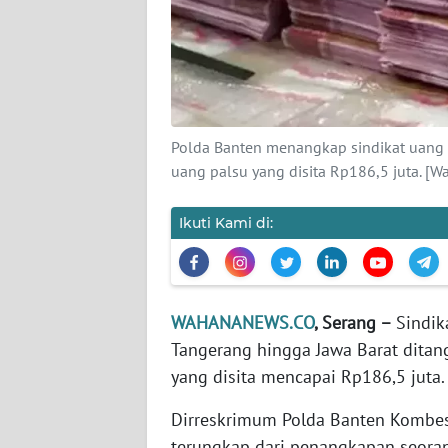
KARIR
DISCLAIMER
Wahana
News
Polda Banten menangkap sindikat uang p
Regional
uang palsu yang disita Rp186,5 juta. [W
WN
SUMUT
Ikuti Kami di:
WN
JAKARTA
WAHANANEWS.CO
, Serang –
Sindik
Tangerang hingga Jawa Barat ditang
WN
JABAR
yang disita mencapai Rp186,5 juta.
Dirreskrimum Polda Banten Kombes
WN
terungkap dari penangkapan seor
BANTEN