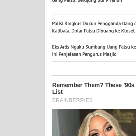
Uang Palsu, Berujung Bui 9 Tahun
KALTARA
WN
KALSEL
Polisi Ringkus Dukun Pengganda Uang d
Kalibata, Dolar Palsu Dibuang ke Kloset
WN
KALTIM
Eks Artis Ngaku Sumbang Uang Palsu ke I
Ini Penjelasan Pengurus Masjid
WN
SULSEL
WN
GORONTALO
WN
SULUT
WN
MALUKU