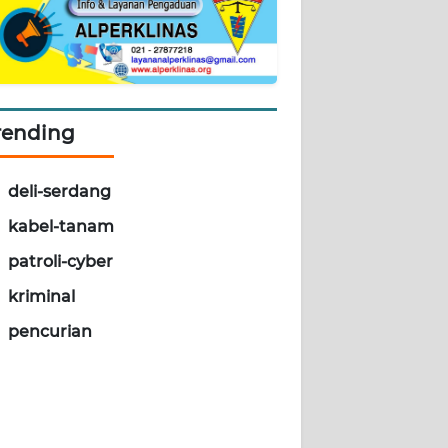
rending
deli-serdang
kabel-tanam
patroli-cyber
kriminal
pencurian