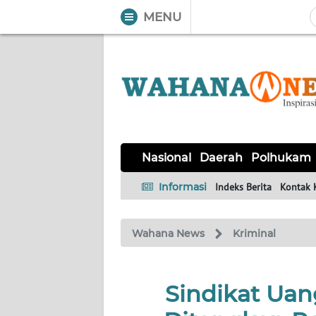
MENU
WAHANA
Tutup
TV
NASIONAL
DAERAH
POLHUKAM
KRIMINAL
EKUIN
SAINS-
KESEHATAN
INTERNASIONAL
Nasional
Daerah
Polhukam
TEKNO
Informasi
Indeks Berita
Kontak 
SERBA-
PENDIDIKAN
OLAHRAGA
OPINI
SERBI
Wahana News
Kriminal
EDITORIAL
Sindikat Uan
Informasi