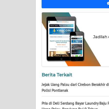
NUSANTARA
WN
JOGJA
WN
Jadilah
JATIM
WN
BALI
WN
KALBAR
Berita Terkait
Jejak Uang Palsu dari Cirebon Berakhir d
WN
Polisi Pontianak
KALTENG
Pria di Deli Serdang Bayar Laundry Baju 
WN