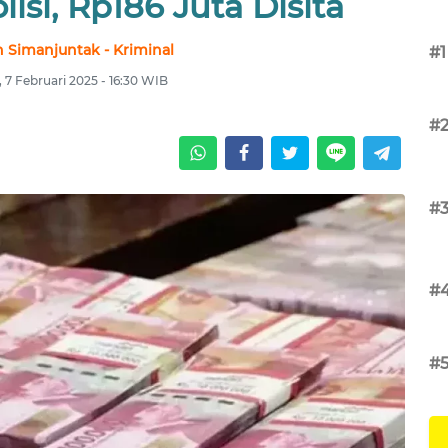
isi, Rp186 Juta Disita
 Simanjuntak - Kriminal
#1
 7 Februari 2025 - 16:30 WIB
#
#
#
#