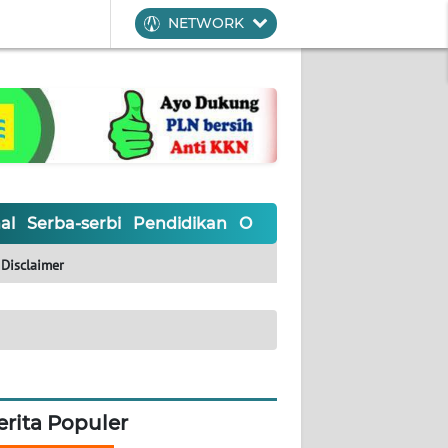
NETWORK
al
Serba-serbi
Pendidikan
Olahraga
Opini
Editoria
Disclaimer
erita Populer