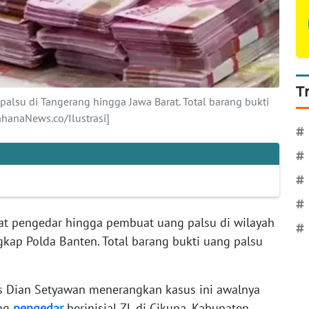
T
alsu di Tangerang hingga Jawa Barat. Total barang bukti
ahanaNews.co/Ilustrasi]
#
#
#
#
at pengedar hingga pembuat uang palsu di wilayah
#
kap Polda Banten. Total barang bukti uang palsu
 Dian Setyawan menerangkan kasus ini awalnya
ang
pengedar
berinisial ZL di Cikupa, Kabupaten